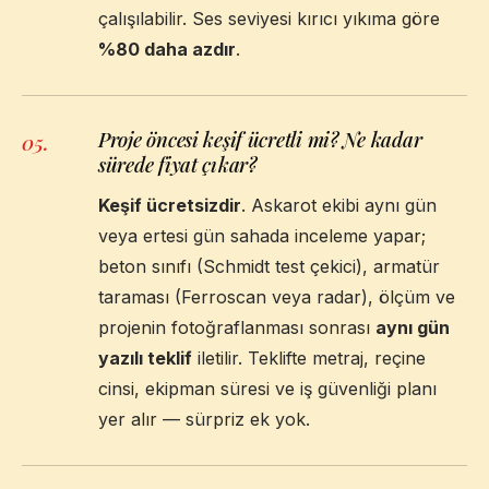
çalışılabilir. Ses seviyesi kırıcı yıkıma göre
%80 daha azdır
.
Proje öncesi keşif ücretli mi? Ne kadar
05
.
sürede fiyat çıkar?
Keşif ücretsizdir
. Askarot ekibi aynı gün
veya ertesi gün sahada inceleme yapar;
beton sınıfı (Schmidt test çekici), armatür
taraması (Ferroscan veya radar), ölçüm ve
projenin fotoğraflanması sonrası
aynı gün
yazılı teklif
iletilir. Teklifte metraj, reçine
cinsi, ekipman süresi ve iş güvenliği planı
yer alır — sürpriz ek yok.