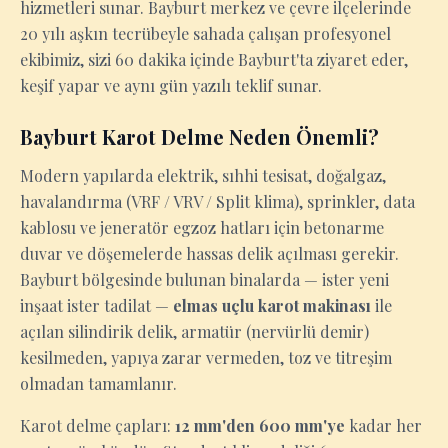
hizmetleri sunar. Bayburt merkez ve çevre ilçelerinde
20 yılı aşkın tecrübeyle sahada çalışan profesyonel
ekibimiz, sizi 60 dakika içinde Bayburt'ta ziyaret eder,
keşif yapar ve aynı gün yazılı teklif sunar.
Bayburt Karot Delme Neden Önemli?
Modern yapılarda elektrik, sıhhi tesisat, doğalgaz,
havalandırma (VRF / VRV / Split klima), sprinkler, data
kablosu ve jeneratör egzoz hatları için betonarme
duvar ve döşemelerde hassas delik açılması gerekir.
Bayburt bölgesinde bulunan binalarda — ister yeni
inşaat ister tadilat —
elmas uçlu karot makinası
ile
açılan silindirik delik, armatür (nervürlü demir)
kesilmeden, yapıya zarar vermeden, toz ve titreşim
olmadan tamamlanır.
Karot delme çapları:
12 mm'den 600 mm'ye
kadar her