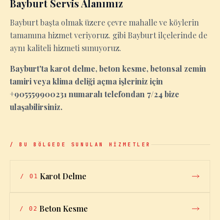
Bayburt Servis Alanımız
Bayburt başta olmak üzere çevre mahalle ve köylerin
tamamına hizmet veriyoruz. gibi Bayburt ilçelerinde de
aynı kaliteli hizmeti sunuyoruz.
Bayburt'ta karot delme, beton kesme, betonsal zemin
tamiri veya klima deliği açma işleriniz için
+905559900231 numaralı telefondan 7/24 bize
ulaşabilirsiniz.
/ BU BÖLGEDE SUNULAN HİZMETLER
Karot Delme
/
01
Beton Kesme
/
02