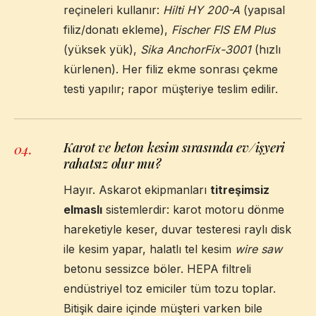
reçineleri kullanır:
Hilti HY 200-A
(yapısal
filiz/donatı ekleme),
Fischer FIS EM Plus
(yüksek yük),
Sika AnchorFix-3001
(hızlı
kürlenen). Her filiz ekme sonrası çekme
testi yapılır; rapor müşteriye teslim edilir.
Karot ve beton kesim sırasında ev/işyeri
04
.
rahatsız olur mu?
Hayır. Askarot ekipmanları
titreşimsiz
elmaslı
sistemlerdir: karot motoru dönme
hareketiyle keser, duvar testeresi raylı disk
ile kesim yapar, halatlı tel kesim
wire saw
betonu sessizce böler. HEPA filtreli
endüstriyel toz emiciler tüm tozu toplar.
Bitişik daire içinde müşteri varken bile