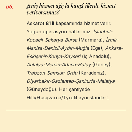
geniş hizmet ağıyla hangi illerde hizmet
06
.
veriyorsunuz?
Askarot
81 il
kapsamında hizmet verir.
Yoğun operasyon hatlarımız:
İstanbul-
Kocaeli-Sakarya-Bursa
(Marmara),
İzmir-
Manisa-Denizli-Aydın-Muğla
(Ege),
Ankara-
Eskişehir-Konya-Kayseri
(İç Anadolu),
Antalya-Mersin-Adana-Hatay
(Güney),
Trabzon-Samsun-Ordu
(Karadeniz),
Diyarbakır-Gaziantep-Şanlıurfa-Malatya
(Güneydoğu). Her şantiyede
Hilti/Husqvarna/Tyrolit aynı standart.