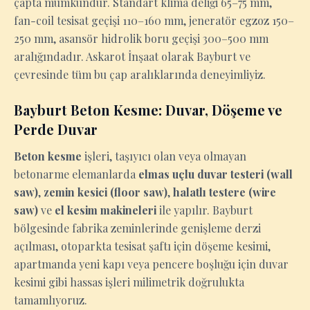
çapta mümkündür. Standart klima deliği 65–75 mm,
fan-coil tesisat geçişi 110–160 mm, jeneratör egzoz 150–
250 mm, asansör hidrolik boru geçişi 300–500 mm
aralığındadır. Askarot İnşaat olarak Bayburt ve
çevresinde tüm bu çap aralıklarında deneyimliyiz.
Bayburt Beton Kesme: Duvar, Döşeme ve
Perde Duvar
Beton kesme
işleri, taşıyıcı olan veya olmayan
betonarme elemanlarda
elmas uçlu duvar testeri (wall
saw)
,
zemin kesici (floor saw)
,
halatlı testere (wire
saw)
ve
el kesim makineleri
ile yapılır. Bayburt
bölgesinde fabrika zeminlerinde genişleme derzi
açılması, otoparkta tesisat şaftı için döşeme kesimi,
apartmanda yeni kapı veya pencere boşluğu için duvar
kesimi gibi hassas işleri milimetrik doğrulukta
tamamlıyoruz.