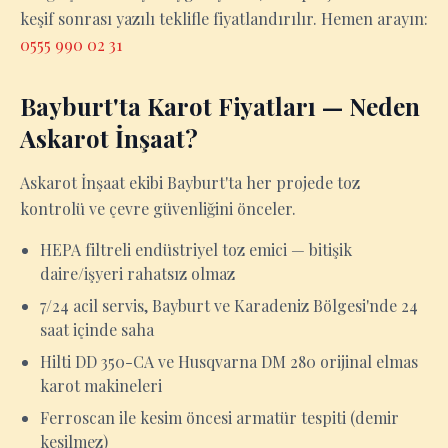
keşif sonrası yazılı teklifle fiyatlandırılır. Hemen arayın:
0555 990 02 31
Bayburt'ta Karot Fiyatları — Neden
Askarot İnşaat?
Askarot İnşaat ekibi Bayburt'ta her projede toz
kontrolü ve çevre güvenliğini önceler.
HEPA filtreli endüstriyel toz emici — bitişik
daire/işyeri rahatsız olmaz
7/24 acil servis, Bayburt ve Karadeniz Bölgesi'nde 24
saat içinde saha
Hilti DD 350-CA ve Husqvarna DM 280 orijinal elmas
karot makineleri
Ferroscan ile kesim öncesi armatür tespiti (demir
kesilmez)