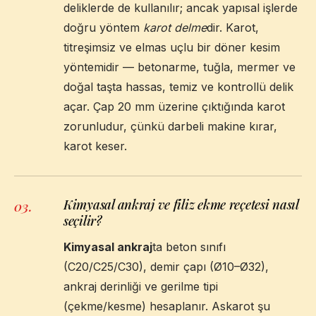
deliklerde de kullanılır; ancak yapısal işlerde
doğru yöntem
karot delme
dir. Karot,
titreşimsiz ve elmas uçlu bir döner kesim
yöntemidir — betonarme, tuğla, mermer ve
doğal taşta hassas, temiz ve kontrollü delik
açar. Çap 20 mm üzerine çıktığında karot
zorunludur, çünkü darbeli makine kırar,
karot keser.
Kimyasal ankraj ve filiz ekme reçetesi nasıl
03
.
seçilir?
Kimyasal ankraj
ta beton sınıfı
(C20/C25/C30), demir çapı (Ø10–Ø32),
ankraj derinliği ve gerilme tipi
(çekme/kesme) hesaplanır. Askarot şu