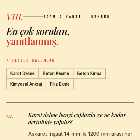
VIII.
SORU & YANIT · REHBER
En çok sorulan
,
yanıtlanmış.
/ İLGILI BÖLÜMLER
Karot Delme
Beton Kesme
Beton Kırma
Kimyasal Ankraj
Filiz Ekme
Karot delme hangi çaplarda ve ne kadar
01
.
derinlikte yapılır?
Askarot İnşaat 14 mm ile 1200 mm arası her