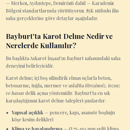
— Merkez, Aydıntepe, Demirözü dahil — Karadeniz
Bölgesi standartlarında yürütüyoruz. 85K nüfuslu ilin
saha gerçeklerine göre detaylar aşağıdadır.
Bayburt'ta Karot Delme Nedir ve
Nerelerde Kullanılır?
Bu başlıkta Askarot İnşaat'ın Bayburt sahasındaki saha
deneyimi belirleyicidir.
Karot delme; içi boş silindirik elmas uçlarla beton,
betonarme, tuğla, mermer ve asfaltta
titreşimsiz, tozsuz
ve hassas
delik açma yöntemidir. Bayburt'ta en sık
karşılaştığımız karot delme talepleri şunlardır:
Yapısal açıklık
— pencere, kapı, asansör boşluğu
köşe kesim delikleri
Klima ve havalandırma
— Ø 75-150 mm split klima