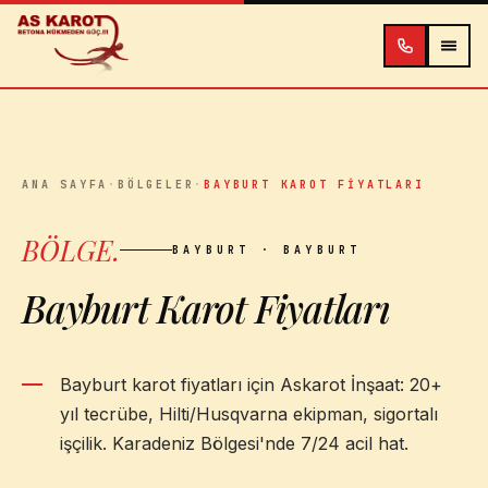
İçeriğe atla
ANA SAYFA
·
BÖLGELER
·
BAYBURT KAROT FIYATLARI
BÖLGE
.
BAYBURT
· BAYBURT
Bayburt Karot Fiyatları
Bayburt karot fiyatları için Askarot İnşaat: 20+
yıl tecrübe, Hilti/Husqvarna ekipman, sigortalı
işçilik. Karadeniz Bölgesi'nde 7/24 acil hat.