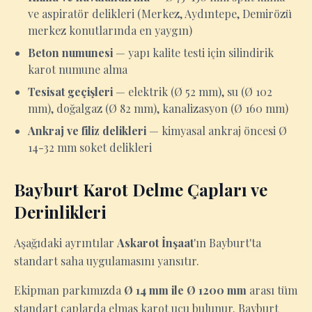
ve aspiratör delikleri (Merkez, Aydıntepe, Demirözü
merkez konutlarında en yaygın)
Beton numunesi
— yapı kalite testi için silindirik
karot numune alma
Tesisat geçişleri
— elektrik (Ø 52 mm), su (Ø 102
mm), doğalgaz (Ø 82 mm), kanalizasyon (Ø 160 mm)
Ankraj ve filiz delikleri
— kimyasal ankraj öncesi Ø
14-32 mm soket delikleri
Bayburt Karot Delme Çapları ve
Derinlikleri
Aşağıdaki ayrıntılar
Askarot İnşaat
'ın Bayburt'ta
standart saha uygulamasını yansıtır.
Ekipman parkımızda
Ø 14 mm ile Ø 1200 mm
arası tüm
standart çaplarda elmas karot ucu bulunur. Bayburt