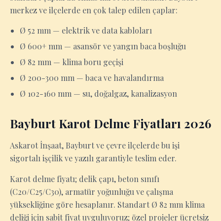
merkez ve ilçelerde en çok talep edilen çaplar:
Ø 52 mm — elektrik ve data kabloları
Ø 600+ mm — asansör ve yangın baca boşluğu
Ø 82 mm — klima boru geçişi
Ø 200-300 mm — baca ve havalandırma
Ø 102-160 mm — su, doğalgaz, kanalizasyon
Bayburt Karot Delme Fiyatları 2026
Askarot İnşaat, Bayburt ve çevre ilçelerde bu işi
sigortalı işçilik ve yazılı garantiyle teslim eder.
Karot delme fiyatı; delik çapı, beton sınıfı
(C20/C25/C30), armatür yoğunluğu ve çalışma
yüksekliğine göre hesaplanır. Standart Ø 82 mm klima
deliği için sabit fiyat uyguluyoruz; özel projeler ücretsiz