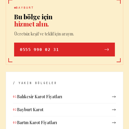
BAYBURT
Bu bölge için
hizmet alın.
Ücretsiz keşif ve teklif için arayın.
0555 990 02 31
/ YAKIN BÖLGELER
Balıkesir Karot Fiyatları
01
Bayburt Karot
02
Bartın Karot Fiyatları
03