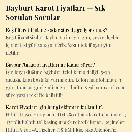
Bayburt Karot Fiyatları — Sık
Sorulan Sorular
Keşif ücretli mi, ne kadar sürede geliyorsunuz?
Keşif
ücretsizdir
. Bayburt için aynı gün, çevre ilçeler
için ertesi gün sahaya ineriz. Yazılı teklif aynı gün
iletilir.
Bayburt'ta karot fiyatları ne kadar sürer?
İşin büyüklüğüne bağlıdır: tekil klima deliği 15-30
dakika, kapı boşluğu yarım gün, kolon mantolama 2-3
gün, tam kat güçlendirme 1-2 hafta. Keşif sonrası kesin
süre yazılı teklifte belirtilir.
Karot Fiyatları için hangi ekipman kullanılır?
Hilti DD 350, Husqvarna DM 280 elmas karot makineleri;
Tyrolit halatlı tel kesim; Brokk robotik kırıcı. Reçineler:
Hilti HY 200-A, Fischer FIS EM Plus, Sika AnchorFix