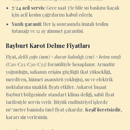
7/24 acil servis:
Gece saat 3'te bile su baskını/kaçak
için acil kesim çağrılarını kabul ederiz.
Yazılı garanti:
Her iş sonrasında imzalı teslim
tutanağı ve 12 ay zimmet garantisi.
Bayburt Karot Delme Fiyatları
Fiyat,
delik çapı (mm) × duvar kalınlığı (cm) × beton sınıfı
(C20/C25/C30/C35)
formülüyle hesaplanır. Armatür
yoğunluğu, sahanın erişim güçlüğü (kat yüksekliği,
merdiven, hizmet asansörü yokluğu), su ve elektrik
noktalarına uzaklık fiyatı etkiler. Askarot İnşaat
Bayburt bölgesinde standart klima deliği, sabit fiyat
tarifesiyle servis verir. Büyük endüstriyel işlerde
m²/metre bazında özel fiyat çıkarılır.
Keşif ücretsizdir
,
kararı siz verirsiniz.