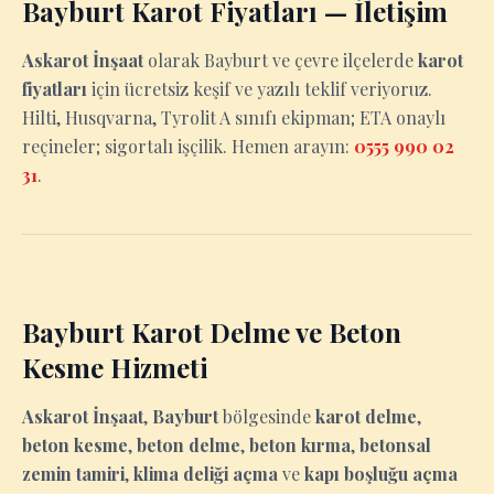
Bayburt Karot Fiyatları — İletişim
Askarot İnşaat
olarak Bayburt ve çevre ilçelerde
karot
fiyatları
için ücretsiz keşif ve yazılı teklif veriyoruz.
Hilti, Husqvarna, Tyrolit A sınıfı ekipman; ETA onaylı
reçineler; sigortalı işçilik. Hemen arayın:
0555 990 02
31
.
Bayburt Karot Delme ve Beton
Kesme Hizmeti
Askarot İnşaat
,
Bayburt
bölgesinde
karot delme
,
beton kesme
,
beton delme
,
beton kırma
,
betonsal
zemin tamiri
,
klima deliği açma
ve
kapı boşluğu açma