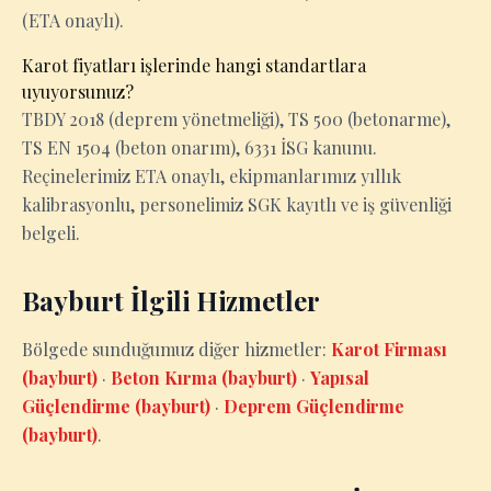
(ETA onaylı).
Karot fiyatları işlerinde hangi standartlara
uyuyorsunuz?
TBDY 2018 (deprem yönetmeliği), TS 500 (betonarme),
TS EN 1504 (beton onarım), 6331 İSG kanunu.
Reçinelerimiz ETA onaylı, ekipmanlarımız yıllık
kalibrasyonlu, personelimiz SGK kayıtlı ve iş güvenliği
belgeli.
Bayburt İlgili Hizmetler
Bölgede sunduğumuz diğer hizmetler:
Karot Firması
(bayburt)
·
Beton Kırma (bayburt)
·
Yapısal
Güçlendirme (bayburt)
·
Deprem Güçlendirme
(bayburt)
.