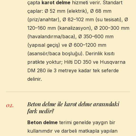
çapta
karot delme
hizmeti verir. Standart
çaplar: Ø 52 mm (elektrik), Ø 68 mm
(priz/anahtar), Ø 82–102 mm (su tesisatı), Ø
120–160 mm (kanalizasyon), Ø 200–300 mm
(havalandırma/baca), Ø 350–600 mm
(yapısal geçiş) ve Ø 600–1200 mm
(asansör/baca boşluğu). Derinlik kısıtı
pratikte yoktur; Hilti DD 350 ve Husqvarna
DM 280 ile 3 metreye kadar tek seferde
delinir.
Beton delme ile karot delme arasındaki
02
.
fark nedir?
Beton delme
terimi genelde yaygın bir
kullanımdır ve darbeli matkapla yapılan