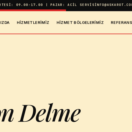
RTESI: 09.00-17.00 | PAZAR: ACIL SERVIS
INFO@ASKAROT.CO
IZDA
HIZMETLERIMIZ
HIZMET BÖLGELERIMIZ
REFERANS
on Delme