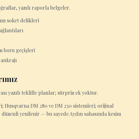
raflar, yazılı raporla belgeler.
mm soket delikleri
ağlantıları
im boru geçişleri
 ankrajı
rımız
ası yazılı teklifle planlar; sürpriz ek yoktur.
; Husqvarna DM 280 ve DM 230 sistemleri; orijinal
r düzenli yenilenir — bu sayede Aydın sahasında kesim