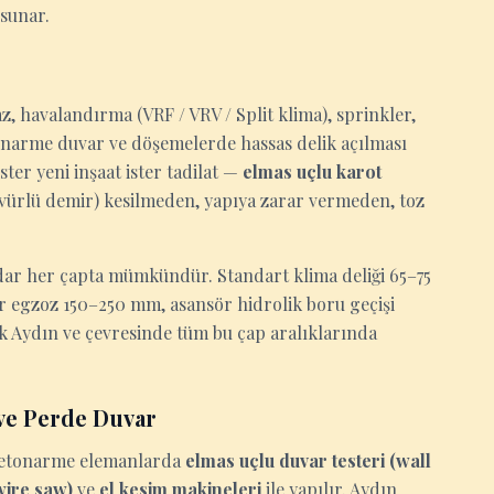
 sunar.
z, havalandırma (VRF / VRV / Split klima), sprinkler,
tonarme duvar ve döşemelerde hassas delik açılması
ter yeni inşaat ister tadilat —
elmas uçlu karot
ervürlü demir) kesilmeden, yapıya zarar vermeden, toz
ar her çapta mümkündür. Standart klima deliği 65–75
ör egzoz 150–250 mm, asansör hidrolik boru geçişi
k Aydın ve çevresinde tüm bu çap aralıklarında
ve Perde Duvar
n betonarme elemanlarda
elmas uçlu duvar testeri (wall
(wire saw)
ve
el kesim makineleri
ile yapılır. Aydın