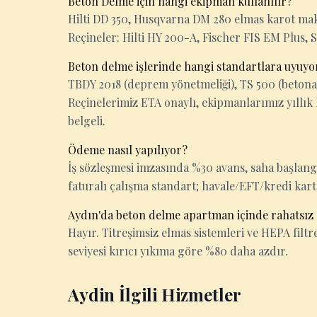
Beton Delme için hangi ekipman kullanılır?
Hilti DD 350, Husqvarna DM 280 elmas karot makin
Reçineler: Hilti HY 200-A, Fischer FIS EM Plus, 
Beton delme işlerinde hangi standartlara uyuy
TBDY 2018 (deprem yönetmeliği), TS 500 (betona
Reçinelerimiz ETA onaylı, ekipmanlarımız yıllık 
belgeli.
Ödeme nasıl yapılıyor?
İş sözleşmesi imzasında %30 avans, saha başlan
faturalı çalışma standart; havale/EFT/kredi kart
Aydın'da beton delme apartman içinde rahatsız
Hayır. Titreşimsiz elmas sistemleri ve HEPA filtrel
seviyesi kırıcı yıkıma göre %80 daha azdır.
Aydin İlgili Hizmetler