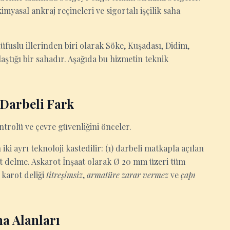
yasal ankraj reçineleri ve sigortalı işçilik saha
nüfuslu illerinden biri olarak Söke, Kuşadası, Didim,
aştığı bir sahadır. Aşağıda bu hizmetin teknik
Darbeli Fark
ntrolü ve çevre güvenliğini önceler.
i ayrı teknoloji kastedilir: (1) darbeli matkapla açılan
rot delme. Askarot İnşaat olarak Ø 20 mm üzeri tüm
 karot deliği
titreşimsiz
,
armatüre zarar vermez
ve
çapı
a Alanları