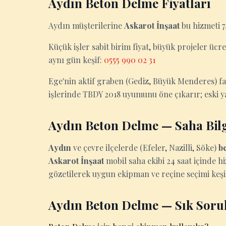
Aydın Beton Delme Fiyatları
Aydın müşterilerine
Askarot İnşaat
bu hizmeti 7/
Küçük işler sabit birim fiyat, büyük projeler ücret
aynı gün keşif:
0555 990 02 31
Ege'nin aktif graben (Gediz, Büyük Menderes) f
işlerinde TBDY 2018 uyumunu öne çıkarır; eski y
Aydın Beton Delme — Saha Bilg
Aydın
ve çevre ilçelerde (Efeler, Nazilli, Söke)
b
Askarot İnşaat
mobil saha ekibi 24 saat içinde hi
gözetilerek uygun ekipman ve reçine seçimi keşif
Aydın Beton Delme — Sık Soru