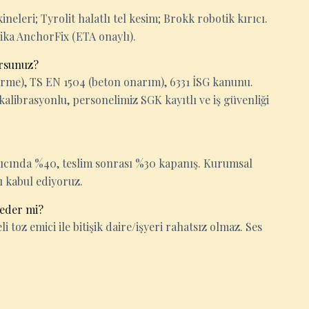
eleri; Tyrolit halatlı tel kesim; Brokk robotik kırıcı.
Sika AnchorFix (ETA onaylı).
orsunuz?
rme), TS EN 1504 (beton onarım), 6331 İSG kanunu.
kalibrasyonlu, personelimiz SGK kayıtlı ve iş güvenliği
gıcında %40, teslim sonrası %30 kapanış. Kurumsal
ı kabul ediyoruz.
 eder mi?
i toz emici ile bitişik daire/işyeri rahatsız olmaz. Ses