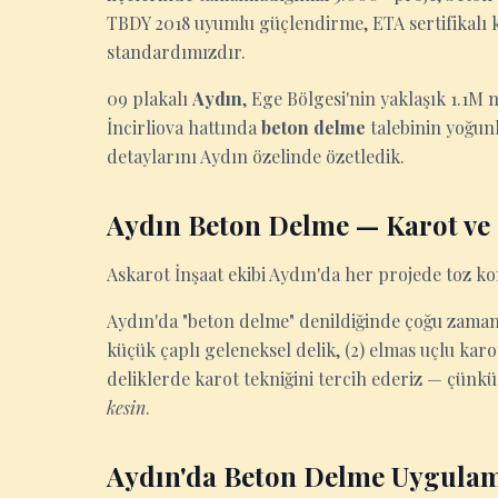
TBDY 2018 uyumlu güçlendirme, ETA sertifikalı kim
standardımızdır.
09 plakalı
Aydın
, Ege Bölgesi'nin yaklaşık 1.1M 
İncirliova hattında
beton delme
talebinin yoğunl
detaylarını Aydın özelinde özetledik.
Aydın Beton Delme — Karot ve 
Askarot İnşaat ekibi Aydın'da her projede toz ko
Aydın'da "beton delme" denildiğinde çoğu zaman ik
küçük çaplı geleneksel delik, (2) elmas uçlu ka
deliklerde karot tekniğini tercih ederiz — çünkü
kesin
.
Aydın'da Beton Delme Uygulam