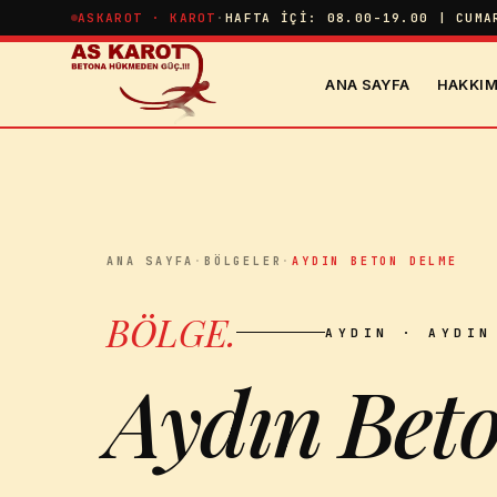
İçeriğe atla
ASKAROT · KAROT
·
HAFTA İÇI: 08.00-19.00 | CUMA
ANA SAYFA
HAKKIM
ANA SAYFA
·
BÖLGELER
·
AYDIN BETON DELME
BÖLGE
.
AYDIN
· AYDIN
Aydın Bet