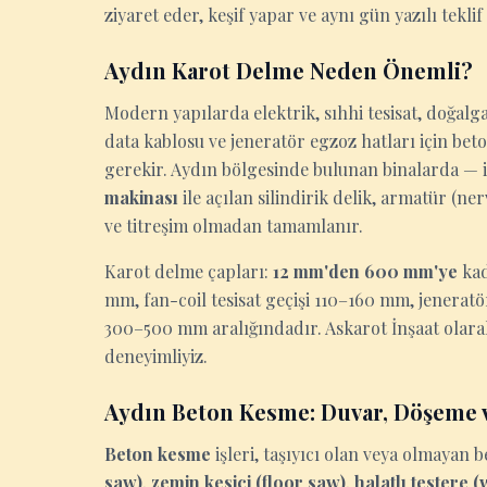
ziyaret eder, keşif yapar ve aynı gün yazılı teklif
Aydın Karot Delme Neden Önemli?
Modern yapılarda elektrik, sıhhi tesisat, doğalga
data kablosu ve jeneratör egzoz hatları için be
gerekir. Aydın bölgesinde bulunan binalarda — is
makinası
ile açılan silindirik delik, armatür (n
ve titreşim olmadan tamamlanır.
Karot delme çapları:
12 mm'den 600 mm'ye
kad
mm, fan-coil tesisat geçişi 110–160 mm, jenerat
300–500 mm aralığındadır. Askarot İnşaat olara
deneyimliyiz.
Aydın Beton Kesme: Duvar, Döşeme 
Beton kesme
işleri, taşıyıcı olan veya olmaya
saw)
,
zemin kesici (floor saw)
,
halatlı testere 