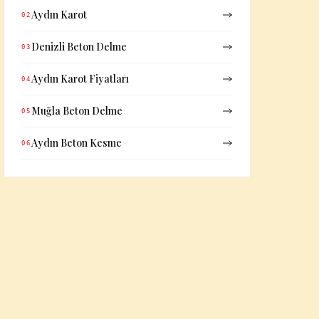
Aydın Karot
02
Denizli Beton Delme
03
Aydın Karot Fiyatları
04
Muğla Beton Delme
05
Aydın Beton Kesme
06