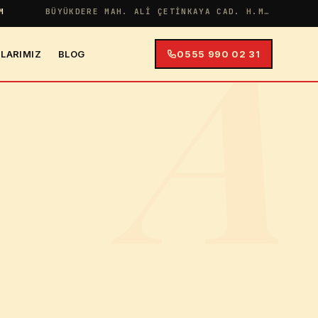
A
M
BÜYÜKDERE MAH. ALI ÇETINKAYA CAD. H.MERYEM APT NO:38 İÇ KAPI NO:4
LARIMIZ
BLOG
0555 990 02 31