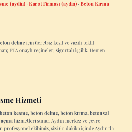
esme (aydin)
·
Karot Firması (aydin)
·
Beton Kırma
eton delme
için ücretsiz keşif ve yazılı teklif
man; ETA onaylı reçineler; sigortalı işçilik. Hemen
esme Hizmeti
beton kesme
,
beton delme
,
beton kırma
,
betonsal
u açma
hizmetleri sunar. Aydın merkez ve çevre
an profesyonel ekibimiz, sizi 60 dakika içinde Aydın'da