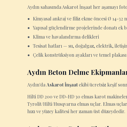
Aydın sahasında Askarot İnşaat her aşamayı fotoğ
Kimyasal ankraj ve filiz ekme öncesi Ø 14-32 
Yapısal güçlendirme projelerinde donatı ek b
Klima ve havalandırma delikleri
Tesisat hatları — su, doğalgaz, elektrik, iletiş
Çelik konstrüksiyon ayakları ve temel plakası
Aydın Beton Delme Ekipmanla
Aydın'da
Askarot İnşaat
ekibi ücretsiz keşif sonr
Hilti DD 200 ve DD-HD 30 elmas karot makineleri
Tyrolit/Hilti/Husqvarna elmas uçlar. Elmas uçla
hızı ve yüzey kalitesi her zaman üst düzeydedir.