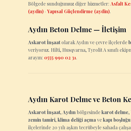
Bölgede sunduğumuz diğer hizmetler:
Asfalt K
(aydin)
·
Yapısal Güçlendirme (aydin)
.
Aydın Beton Delme — İletişim
Askarot İnşaat
olarak Aydın ve çevre ilçelerde
b
veriyoruz. Hilti, Husqvarna, Tyrolit A sınıfı ekip
arayın:
0555 990 02 31
.
Aydın Karot Delme ve Beton K
Askarot İnşaat
,
Aydın
bölgesinde
karot delme
,
zemin tamiri
,
klima deliği açma
ve
kapı boşluğ
ilçelerinde 20 yılı aşkın tecrübeyle sahada çalış