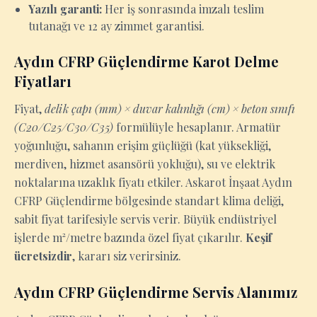
Yazılı garanti:
Her iş sonrasında imzalı teslim
tutanağı ve 12 ay zimmet garantisi.
Aydın CFRP Güçlendirme Karot Delme
Fiyatları
Fiyat,
delik çapı (mm) × duvar kalınlığı (cm) × beton sınıfı
(C20/C25/C30/C35)
formülüyle hesaplanır. Armatür
yoğunluğu, sahanın erişim güçlüğü (kat yüksekliği,
merdiven, hizmet asansörü yokluğu), su ve elektrik
noktalarına uzaklık fiyatı etkiler. Askarot İnşaat Aydın
CFRP Güçlendirme bölgesinde standart klima deliği,
sabit fiyat tarifesiyle servis verir. Büyük endüstriyel
işlerde m²/metre bazında özel fiyat çıkarılır.
Keşif
ücretsizdir
, kararı siz verirsiniz.
Aydın CFRP Güçlendirme Servis Alanımız