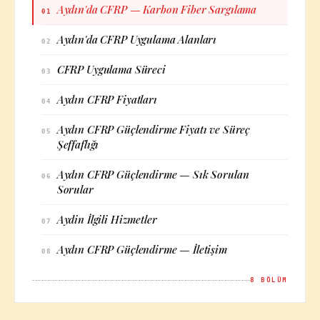
Aydın'da CFRP — Karbon Fiber Sargılama
01
Aydın'da CFRP Uygulama Alanları
02
CFRP Uygulama Süreci
03
Aydın CFRP Fiyatları
04
Aydın CFRP Güçlendirme Fiyatı ve Süreç
05
Şeffaflığı
Aydın CFRP Güçlendirme — Sık Sorulan
06
Sorular
Aydin İlgili Hizmetler
07
Aydın CFRP Güçlendirme — İletişim
08
8
BÖLÜM