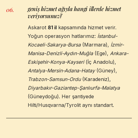
geniş hizmet ağıyla hangi illerde hizmet
06
.
veriyorsunuz?
Askarot
81 il
kapsamında hizmet verir.
Yoğun operasyon hatlarımız:
İstanbul-
Kocaeli-Sakarya-Bursa
(Marmara),
İzmir-
Manisa-Denizli-Aydın-Muğla
(Ege),
Ankara-
Eskişehir-Konya-Kayseri
(İç Anadolu),
Antalya-Mersin-Adana-Hatay
(Güney),
Trabzon-Samsun-Ordu
(Karadeniz),
Diyarbakır-Gaziantep-Şanlıurfa-Malatya
(Güneydoğu). Her şantiyede
Hilti/Husqvarna/Tyrolit aynı standart.