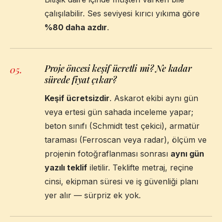
çalışılabilir. Ses seviyesi kırıcı yıkıma göre
%80 daha azdır
.
Proje öncesi keşif ücretli mi? Ne kadar
05
.
sürede fiyat çıkar?
Keşif ücretsizdir
. Askarot ekibi aynı gün
veya ertesi gün sahada inceleme yapar;
beton sınıfı (Schmidt test çekici), armatür
taraması (Ferroscan veya radar), ölçüm ve
projenin fotoğraflanması sonrası
aynı gün
yazılı teklif
iletilir. Teklifte metraj, reçine
cinsi, ekipman süresi ve iş güvenliği planı
yer alır — sürpriz ek yok.