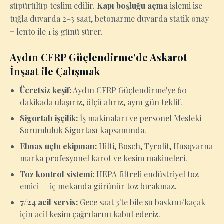
süpürülüp teslim edilir.
Kapı boşluğu açma
işlemi ise
tuğla duvarda 2–3 saat, betonarme duvarda statik onay
+ lento ile 1 iş günü sürer.
Aydın CFRP Güçlendirme'de Askarot
İnşaat ile Çalışmak
Ücretsiz keşif:
Aydın CFRP Güçlendirme'ye 60
dakikada ulaşırız, ölçü alırız, aynı gün teklif.
Sigortalı işçilik:
İş makinaları ve personel Mesleki
Sorumluluk Sigortası kapsamında.
Elmas uçlu ekipman:
Hilti, Bosch, Tyrolit, Husqvarna
marka profesyonel karot ve kesim makineleri.
Toz kontrol sistemi:
HEPA filtreli endüstriyel toz
emici — iç mekanda görünür toz bırakmaz.
7/24 acil servis:
Gece saat 3'te bile su baskını/kaçak
için acil kesim çağrılarını kabul ederiz.