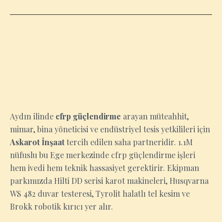
AYDIN
Aydın ilinde
cfrp güçlendirme
arayan müteahhit,
mimar, bina yöneticisi ve endüstriyel tesis yetkilileri için
Askarot İnşaat
tercih edilen saha partneridir. 1.1M
nüfuslu bu Ege merkezinde cfrp güçlendirme işleri
hem ivedi hem teknik hassasiyet gerektirir. Ekipman
parkımızda Hilti DD serisi karot makineleri, Husqvarna
WS 482 duvar testeresi, Tyrolit halatlı tel kesim ve
Brokk robotik kırıcı yer alır.