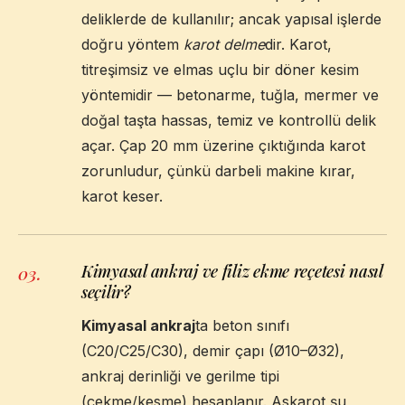
deliklerde de kullanılır; ancak yapısal işlerde
doğru yöntem
karot delme
dir. Karot,
titreşimsiz ve elmas uçlu bir döner kesim
yöntemidir — betonarme, tuğla, mermer ve
doğal taşta hassas, temiz ve kontrollü delik
açar. Çap 20 mm üzerine çıktığında karot
zorunludur, çünkü darbeli makine kırar,
karot keser.
Kimyasal ankraj ve filiz ekme reçetesi nasıl
03
.
seçilir?
Kimyasal ankraj
ta beton sınıfı
(C20/C25/C30), demir çapı (Ø10–Ø32),
ankraj derinliği ve gerilme tipi
(çekme/kesme) hesaplanır. Askarot şu