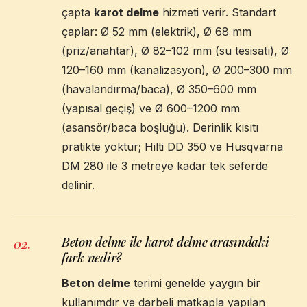
çapta
karot delme
hizmeti verir. Standart
çaplar: Ø 52 mm (elektrik), Ø 68 mm
(priz/anahtar), Ø 82–102 mm (su tesisatı), Ø
120–160 mm (kanalizasyon), Ø 200–300 mm
(havalandırma/baca), Ø 350–600 mm
(yapısal geçiş) ve Ø 600–1200 mm
(asansör/baca boşluğu). Derinlik kısıtı
pratikte yoktur; Hilti DD 350 ve Husqvarna
DM 280 ile 3 metreye kadar tek seferde
delinir.
Beton delme ile karot delme arasındaki
02
.
fark nedir?
Beton delme
terimi genelde yaygın bir
kullanımdır ve darbeli matkapla yapılan