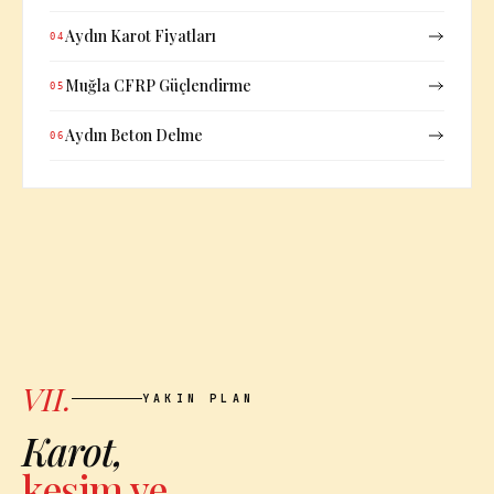
Aydın Karot Fiyatları
04
Muğla CFRP Güçlendirme
05
Aydın Beton Delme
06
VII.
YAKIN PLAN
Karot,
kesim ve