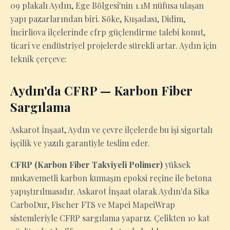
09 plakalı Aydın, Ege Bölgesi'nin 1.1M nüfusa ulaşan
yapı pazarlarından biri. Söke, Kuşadası, Didim,
İncirliova ilçelerinde cfrp güçlendirme talebi konut,
ticari ve endüstriyel projelerde sürekli artar. Aydın için
teknik çerçeve:
Aydın'da CFRP — Karbon Fiber
Sargılama
Askarot İnşaat, Aydın ve çevre ilçelerde bu işi sigortalı
işçilik ve yazılı garantiyle teslim eder.
CFRP (Karbon Fiber Takviyeli Polimer)
yüksek
mukavemetli karbon kumaşın epoksi reçine ile betona
yapıştırılmasıdır. Askarot İnşaat olarak Aydın'da Sika
CarboDur, Fischer FTS ve Mapei MapeiWrap
sistemleriyle CFRP sargılama yaparız. Çelikten 10 kat