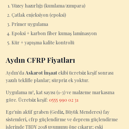
Yüzey hazırlığı (kumlama/zımpara)
Çatlak enjeksiyon (epoksi)
Primer uygulama
Epoksi + karbon fiber kumaş laminasyon
Kür + yapışma kalite kontrolü
Aydın CFRP Fiyatları
Aydın'da
Askarot İnşaat
ekibi ücretsiz keşif sonrası
yazılı teklifle planlar; sürpriz ek yoktur.
Uygulama m², kat sayısı (1-3) ve malzeme markasına
göre. Ücretsiz keşif:
0555 990 02 31
Ege'nin aktif graben (Gediz, Büyük Menderes) fay
sistemleri, cfrp güçlendirme ve deprem güçlendirme
işlerinde TBDY 2018 uyumunu öne çıkarır; eski