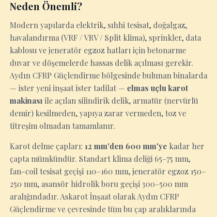
Neden Önemli?
Modern yapılarda elektrik, sıhhi tesisat, doğalgaz,
havalandırma (VRF / VRV / Split klima), sprinkler, data
kablosu ve jeneratör egzoz hatları için betonarme
duvar ve döşemelerde hassas delik açılması gerekir.
Aydın CFRP Güçlendirme bölgesinde bulunan binalarda
— ister yeni inşaat ister tadilat —
elmas uçlu karot
makinası
ile açılan silindirik delik, armatür (nervürlü
demir) kesilmeden, yapıya zarar vermeden, toz ve
titreşim olmadan tamamlanır.
Karot delme çapları:
12 mm'den 600 mm'ye
kadar her
çapta mümkündür. Standart klima deliği 65–75 mm,
fan-coil tesisat geçişi 110–160 mm, jeneratör egzoz 150–
250 mm, asansör hidrolik boru geçişi 300–500 mm
aralığındadır. Askarot İnşaat olarak Aydın CFRP
Güçlendirme ve çevresinde tüm bu çap aralıklarında