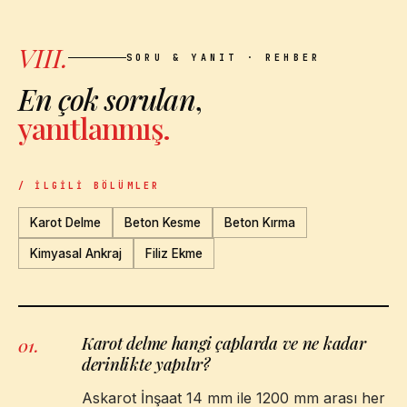
VIII.
SORU & YANIT · REHBER
En çok sorulan
,
yanıtlanmış.
/ İLGILI BÖLÜMLER
Karot Delme
Beton Kesme
Beton Kırma
Kimyasal Ankraj
Filiz Ekme
Karot delme hangi çaplarda ve ne kadar
01
.
derinlikte yapılır?
Askarot İnşaat 14 mm ile 1200 mm arası her