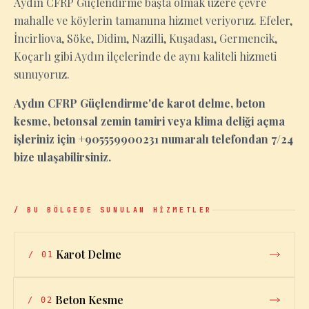
Aydın CFRP Güçlendirme başta olmak üzere çevre
mahalle ve köylerin tamamına hizmet veriyoruz. Efeler,
İncirliova, Söke, Didim, Nazilli, Kuşadası, Germencik,
Koçarlı gibi Aydın ilçelerinde de aynı kaliteli hizmeti
sunuyoruz.
Aydın CFRP Güçlendirme'de karot delme, beton
kesme, betonsal zemin tamiri veya klima deliği açma
işleriniz için +905559900231 numaralı telefondan 7/24
bize ulaşabilirsiniz.
/ BU BÖLGEDE SUNULAN HİZMETLER
Karot Delme
/
01
Beton Kesme
/
02