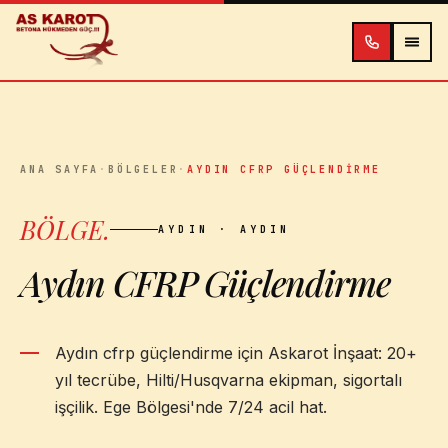
İçeriğe atla
ANA SAYFA
·
BÖLGELER
·
AYDIN CFRP GÜÇLENDIRME
BÖLGE
.
AYDIN
· AYDIN
Aydın CFRP Güçlendirme
Aydın cfrp güçlendirme için Askarot İnşaat: 20+
yıl tecrübe, Hilti/Husqvarna ekipman, sigortalı
işçilik. Ege Bölgesi'nde 7/24 acil hat.