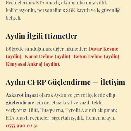
Reçinelerimiz ETA onaylı, ekipmanlarımız yıllık
kalibrasyonlu, personelimiz SGK kayıtlı ve iş güvenliği
belgeli.
Aydin İlgili Hizmetler
Bölgede sunduğumuz diğer hizmetler:
Duvar Kesme
(aydin)
·
Karot Delme (aydin)
·
Beton Delme (aydin)
·
Kimyasal Ankraj (aydin)
.
Aydın CFRP Güçlendirme — İletişim
Askarot İnşaat
olarak Aydın ve çevre ilçelerde
cfrp
güçlendirme
için ücretsiz keşif ve yazılı teklif
veriyoruz. Hilti, Husqvarna, Tyrolit A sınıfı ekipman;
ETA onaylı reçineler; sigortalı işçilik. Hemen arayın:
0555 990 02 31
.