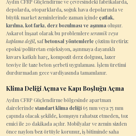
Aydın CFRP Güçlendirme ve çevresindeki fabrikalarda,
depolarda, otoparklarda, soğuk hava depolarında ve
büyük market zeminlerinde zaman içinde
çatlak,
kırılma, kot farkı, derz bozulması ve aşınma
oluşur.
Askarot İnşaat olarak bu problemlere
seramik veya
kaplama değil
, saf
betonsal yöntemlerle
çözüm üretiriz:
epoksi/poliüretan enjeksiyon, aşınmaya dayanıklı
kuvars katkılı harç, kompozit derz dolgusu, lazer
tesviye ile taze beton şerbeti uygulaması. İşlem üretimi
durdurmadan gece vardiyasında tamamlanır.
Klima Deliği Açma ve Kapı Boşluğu Açma
Aydın CFRP Güçlendirme bölgesinde apartman
dairelerinde
standart klima deliği
65 mm veya 75 mm
çapında olacak şekilde, komşuyu rahatsız etmeden, toz
emici ile 20 dakikada açılır. Mobilyalar ve zemin sizden
önce naylon/bez örtüyle korunur, iş bitiminde saha