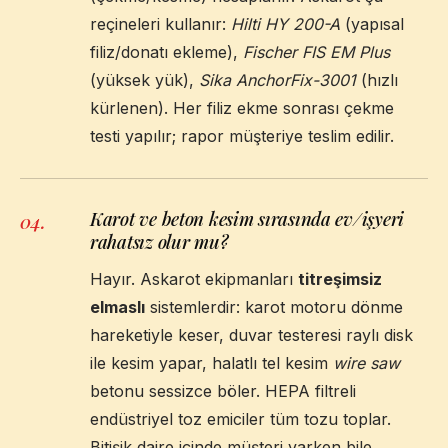
reçineleri kullanır:
Hilti HY 200-A
(yapısal
filiz/donatı ekleme),
Fischer FIS EM Plus
(yüksek yük),
Sika AnchorFix-3001
(hızlı
kürlenen). Her filiz ekme sonrası çekme
testi yapılır; rapor müşteriye teslim edilir.
Karot ve beton kesim sırasında ev/işyeri
04
.
rahatsız olur mu?
Hayır. Askarot ekipmanları
titreşimsiz
elmaslı
sistemlerdir: karot motoru dönme
hareketiyle keser, duvar testeresi raylı disk
ile kesim yapar, halatlı tel kesim
wire saw
betonu sessizce böler. HEPA filtreli
endüstriyel toz emiciler tüm tozu toplar.
Bitişik daire içinde müşteri varken bile