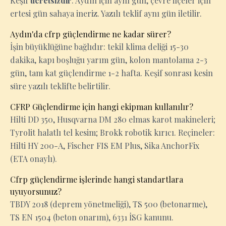
Keşif
ücretsizdir
. Aydın için aynı gün, çevre ilçeler için
ertesi gün sahaya ineriz. Yazılı teklif aynı gün iletilir.
Aydın'da cfrp güçlendirme ne kadar sürer?
İşin büyüklüğüne bağlıdır: tekil klima deliği 15-30
dakika, kapı boşluğu yarım gün, kolon mantolama 2-3
gün, tam kat güçlendirme 1-2 hafta. Keşif sonrası kesin
süre yazılı teklifte belirtilir.
CFRP Güçlendirme için hangi ekipman kullanılır?
Hilti DD 350, Husqvarna DM 280 elmas karot makineleri;
Tyrolit halatlı tel kesim; Brokk robotik kırıcı. Reçineler:
Hilti HY 200-A, Fischer FIS EM Plus, Sika AnchorFix
(ETA onaylı).
Cfrp güçlendirme işlerinde hangi standartlara
uyuyorsunuz?
TBDY 2018 (deprem yönetmeliği), TS 500 (betonarme),
TS EN 1504 (beton onarım), 6331 İSG kanunu.