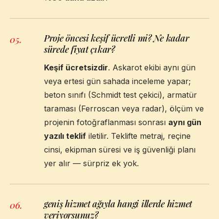
Proje öncesi keşif ücretli mi? Ne kadar
05
.
sürede fiyat çıkar?
Keşif ücretsizdir
. Askarot ekibi aynı gün
veya ertesi gün sahada inceleme yapar;
beton sınıfı (Schmidt test çekici), armatür
taraması (Ferroscan veya radar), ölçüm ve
projenin fotoğraflanması sonrası
aynı gün
yazılı teklif
iletilir. Teklifte metraj, reçine
cinsi, ekipman süresi ve iş güvenliği planı
yer alır — sürpriz ek yok.
geniş hizmet ağıyla hangi illerde hizmet
06
.
veriyorsunuz?