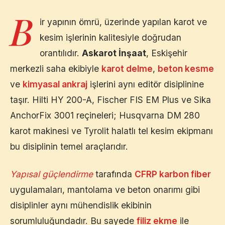
B
ir yapının ömrü, üzerinde yapılan karot ve
kesim işlerinin kalitesiyle doğrudan
orantılıdır.
Askarot İnşaat
,
Eskişehir
merkezli saha ekibiyle
karot delme
,
beton kesme
ve
kimyasal ankraj
işlerini aynı editör disiplinine
taşır. Hilti HY 200-A, Fischer FIS EM Plus ve Sika
AnchorFix 3001 reçineleri; Husqvarna DM 280
karot makinesi ve Tyrolit halatlı tel kesim ekipmanı
bu disiplinin temel araçlarıdır.
Yapısal güçlendirme
tarafında
CFRP karbon fiber
uygulamaları, mantolama ve beton onarımı gibi
disiplinler aynı mühendislik ekibinin
sorumluluğundadır. Bu sayede
filiz ekme
ile