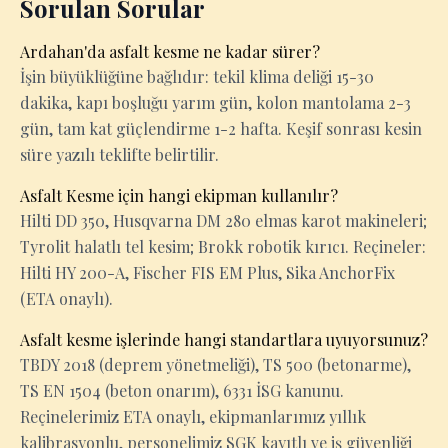
Sorulan Sorular
Ardahan'da asfalt kesme ne kadar sürer?
İşin büyüklüğüne bağlıdır: tekil klima deliği 15-30
dakika, kapı boşluğu yarım gün, kolon mantolama 2-3
gün, tam kat güçlendirme 1-2 hafta. Keşif sonrası kesin
süre yazılı teklifte belirtilir.
Asfalt Kesme için hangi ekipman kullanılır?
Hilti DD 350, Husqvarna DM 280 elmas karot makineleri;
Tyrolit halatlı tel kesim; Brokk robotik kırıcı. Reçineler:
Hilti HY 200-A, Fischer FIS EM Plus, Sika AnchorFix
(ETA onaylı).
Asfalt kesme işlerinde hangi standartlara uyuyorsunuz?
TBDY 2018 (deprem yönetmeliği), TS 500 (betonarme),
TS EN 1504 (beton onarım), 6331 İSG kanunu.
Reçinelerimiz ETA onaylı, ekipmanlarımız yıllık
kalibrasyonlu, personelimiz SGK kayıtlı ve iş güvenliği