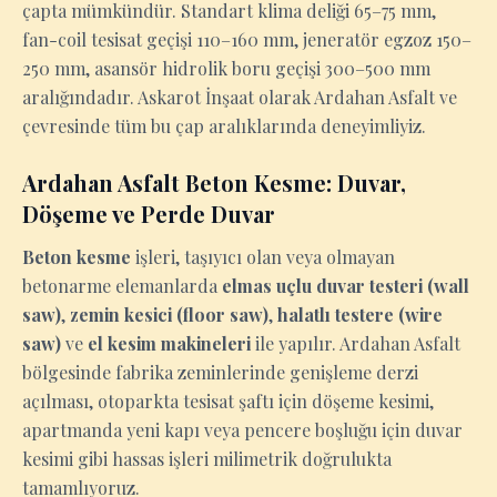
çapta mümkündür. Standart klima deliği 65–75 mm,
fan-coil tesisat geçişi 110–160 mm, jeneratör egzoz 150–
250 mm, asansör hidrolik boru geçişi 300–500 mm
aralığındadır. Askarot İnşaat olarak Ardahan Asfalt ve
çevresinde tüm bu çap aralıklarında deneyimliyiz.
Ardahan Asfalt Beton Kesme: Duvar,
Döşeme ve Perde Duvar
Beton kesme
işleri, taşıyıcı olan veya olmayan
betonarme elemanlarda
elmas uçlu duvar testeri (wall
saw)
,
zemin kesici (floor saw)
,
halatlı testere (wire
saw)
ve
el kesim makineleri
ile yapılır. Ardahan Asfalt
bölgesinde fabrika zeminlerinde genişleme derzi
açılması, otoparkta tesisat şaftı için döşeme kesimi,
apartmanda yeni kapı veya pencere boşluğu için duvar
kesimi gibi hassas işleri milimetrik doğrulukta
tamamlıyoruz.