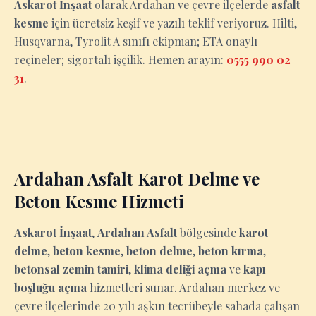
Askarot İnşaat
olarak Ardahan ve çevre ilçelerde
asfalt
kesme
için ücretsiz keşif ve yazılı teklif veriyoruz. Hilti,
Husqvarna, Tyrolit A sınıfı ekipman; ETA onaylı
reçineler; sigortalı işçilik. Hemen arayın:
0555 990 02
31
.
Ardahan Asfalt Karot Delme ve
Beton Kesme Hizmeti
Askarot İnşaat
,
Ardahan Asfalt
bölgesinde
karot
delme
,
beton kesme
,
beton delme
,
beton kırma
,
betonsal zemin tamiri
,
klima deliği açma
ve
kapı
boşluğu açma
hizmetleri sunar. Ardahan merkez ve
çevre ilçelerinde 20 yılı aşkın tecrübeyle sahada çalışan