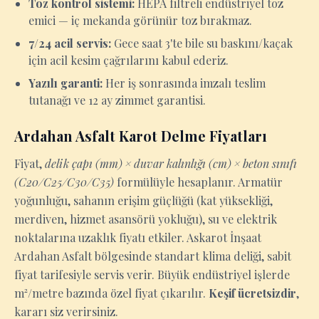
Toz kontrol sistemi:
HEPA filtreli endüstriyel toz
emici — iç mekanda görünür toz bırakmaz.
7/24 acil servis:
Gece saat 3'te bile su baskını/kaçak
için acil kesim çağrılarını kabul ederiz.
Yazılı garanti:
Her iş sonrasında imzalı teslim
tutanağı ve 12 ay zimmet garantisi.
Ardahan Asfalt Karot Delme Fiyatları
Fiyat,
delik çapı (mm) × duvar kalınlığı (cm) × beton sınıfı
(C20/C25/C30/C35)
formülüyle hesaplanır. Armatür
yoğunluğu, sahanın erişim güçlüğü (kat yüksekliği,
merdiven, hizmet asansörü yokluğu), su ve elektrik
noktalarına uzaklık fiyatı etkiler. Askarot İnşaat
Ardahan Asfalt bölgesinde standart klima deliği, sabit
fiyat tarifesiyle servis verir. Büyük endüstriyel işlerde
m²/metre bazında özel fiyat çıkarılır.
Keşif ücretsizdir
,
kararı siz verirsiniz.