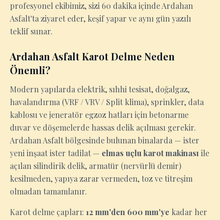
profesyonel ekibimiz, sizi 60 dakika içinde Ardahan
Asfalt'ta ziyaret eder, keşif yapar ve aynı gün yazılı
teklif sunar.
Ardahan Asfalt Karot Delme Neden
Önemli?
Modern yapılarda elektrik, sıhhi tesisat, doğalgaz,
havalandırma (VRF / VRV / Split klima), sprinkler, data
kablosu ve jeneratör egzoz hatları için betonarme
duvar ve döşemelerde hassas delik açılması gerekir.
Ardahan Asfalt bölgesinde bulunan binalarda — ister
yeni inşaat ister tadilat —
elmas uçlu karot makinası
ile
açılan silindirik delik, armatür (nervürlü demir)
kesilmeden, yapıya zarar vermeden, toz ve titreşim
olmadan tamamlanır.
Karot delme çapları:
12 mm'den 600 mm'ye
kadar her