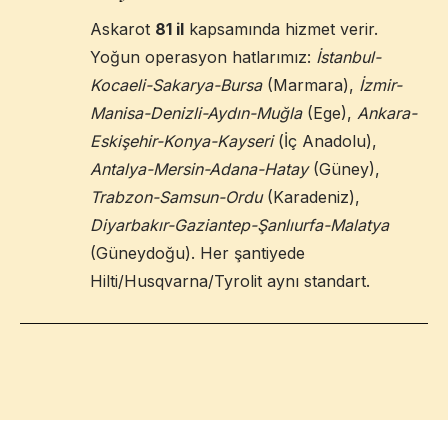
Askarot
81 il
kapsamında hizmet verir.
Yoğun operasyon hatlarımız:
İstanbul-
Kocaeli-Sakarya-Bursa
(Marmara),
İzmir-
Manisa-Denizli-Aydın-Muğla
(Ege),
Ankara-
Eskişehir-Konya-Kayseri
(İç Anadolu),
Antalya-Mersin-Adana-Hatay
(Güney),
Trabzon-Samsun-Ordu
(Karadeniz),
Diyarbakır-Gaziantep-Şanlıurfa-Malatya
(Güneydoğu). Her şantiyede
Hilti/Husqvarna/Tyrolit aynı standart.