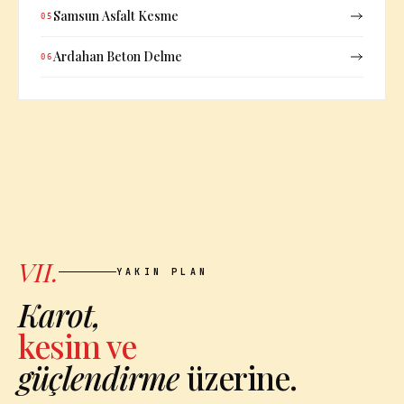
Samsun Asfalt Kesme
05
Ardahan Beton Delme
06
VII.
YAKIN PLAN
Karot,
kesim ve
güçlendirme
üzerine.