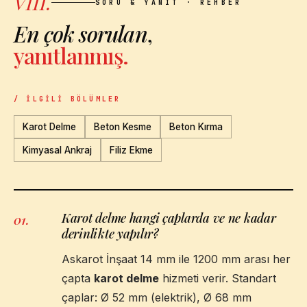
VIII.
SORU & YANIT · REHBER
En çok sorulan
,
yanıtlanmış.
/ İLGILI BÖLÜMLER
Karot Delme
Beton Kesme
Beton Kırma
Kimyasal Ankraj
Filiz Ekme
Karot delme hangi çaplarda ve ne kadar
01
.
derinlikte yapılır?
Askarot İnşaat 14 mm ile 1200 mm arası her
çapta
karot delme
hizmeti verir. Standart
çaplar: Ø 52 mm (elektrik), Ø 68 mm