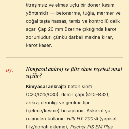
titreşimsiz ve elmas uçlu bir döner kesim
yöntemidir — betonarme, tuğla, mermer ve
doğal taşta hassas, temiz ve kontrollü delik
açar. Çap 20 mm üzerine çıktığında karot
zorunludur, çünkü darbeli makine kırar,
karot keser.
Kimyasal ankraj ve filiz ekme reçetesi nasıl
03
.
seçilir?
Kimyasal ankraj
ta beton sınıfı
(C20/C25/C30), demir çapı (Ø10–Ø32),
ankraj derinliği ve gerilme tipi
(çekme/kesme) hesaplanır. Askarot şu
reçineleri kullanır:
Hilti HY 200-A
(yapısal
filiz/donatı ekleme),
Fischer FIS EM Plus