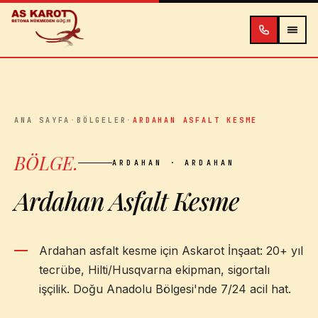
İçeriğe atla
ANA SAYFA
·
BÖLGELER
·
ARDAHAN ASFALT KESME
BÖLGE
.
ARDAHAN
· ARDAHAN
Ardahan Asfalt Kesme
Ardahan asfalt kesme için Askarot İnşaat: 20+ yıl
tecrübe, Hilti/Husqvarna ekipman, sigortalı
işçilik. Doğu Anadolu Bölgesi'nde 7/24 acil hat.