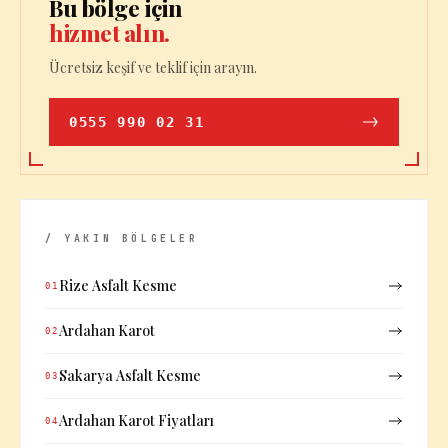
Bu bölge için
hizmet alın.
Ücretsiz keşif ve teklif için arayın.
0555 990 02 31
/ YAKIN BÖLGELER
Rize Asfalt Kesme
01
Ardahan Karot
02
Sakarya Asfalt Kesme
03
Ardahan Karot Fiyatları
04