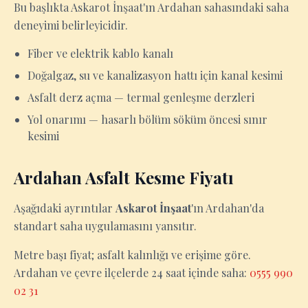
Bu başlıkta Askarot İnşaat'ın Ardahan sahasındaki saha
deneyimi belirleyicidir.
Fiber ve elektrik kablo kanalı
Doğalgaz, su ve kanalizasyon hattı için kanal kesimi
Asfalt derz açma — termal genleşme derzleri
Yol onarımı — hasarlı bölüm söküm öncesi sınır
kesimi
Ardahan Asfalt Kesme Fiyatı
Aşağıdaki ayrıntılar
Askarot İnşaat
'ın Ardahan'da
standart saha uygulamasını yansıtır.
Metre başı fiyat; asfalt kalınlığı ve erişime göre.
Ardahan ve çevre ilçelerde 24 saat içinde saha:
0555 990
02 31