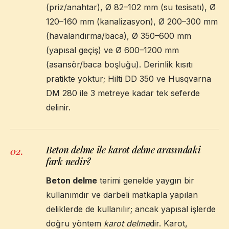
(priz/anahtar), Ø 82–102 mm (su tesisatı), Ø
120–160 mm (kanalizasyon), Ø 200–300 mm
(havalandırma/baca), Ø 350–600 mm
(yapısal geçiş) ve Ø 600–1200 mm
(asansör/baca boşluğu). Derinlik kısıtı
pratikte yoktur; Hilti DD 350 ve Husqvarna
DM 280 ile 3 metreye kadar tek seferde
delinir.
Beton delme ile karot delme arasındaki
02
.
fark nedir?
Beton delme
terimi genelde yaygın bir
kullanımdır ve darbeli matkapla yapılan
deliklerde de kullanılır; ancak yapısal işlerde
doğru yöntem
karot delme
dir. Karot,