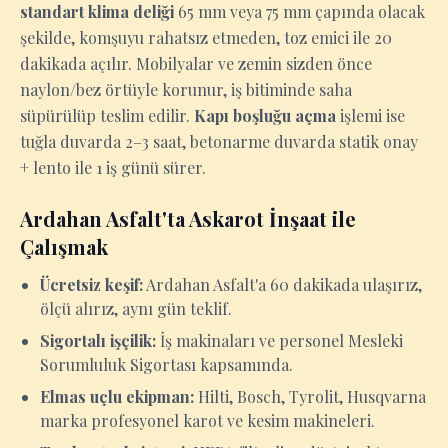
standart klima deliği
65 mm veya 75 mm çapında olacak
şekilde, komşuyu rahatsız etmeden, toz emici ile 20
dakikada açılır. Mobilyalar ve zemin sizden önce
naylon/bez örtüyle korunur, iş bitiminde saha
süpürülüp teslim edilir.
Kapı boşluğu açma
işlemi ise
tuğla duvarda 2–3 saat, betonarme duvarda statik onay
+ lento ile 1 iş günü sürer.
Ardahan Asfalt'ta Askarot İnşaat ile
Çalışmak
Ücretsiz keşif:
Ardahan Asfalt'a 60 dakikada ulaşırız,
ölçü alırız, aynı gün teklif.
Sigortalı işçilik:
İş makinaları ve personel Mesleki
Sorumluluk Sigortası kapsamında.
Elmas uçlu ekipman:
Hilti, Bosch, Tyrolit, Husqvarna
marka profesyonel karot ve kesim makineleri.