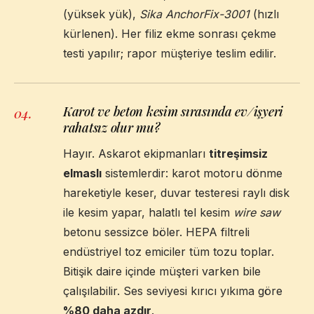
(yüksek yük),
Sika AnchorFix-3001
(hızlı
kürlenen). Her filiz ekme sonrası çekme
testi yapılır; rapor müşteriye teslim edilir.
Karot ve beton kesim sırasında ev/işyeri
04
.
rahatsız olur mu?
Hayır. Askarot ekipmanları
titreşimsiz
elmaslı
sistemlerdir: karot motoru dönme
hareketiyle keser, duvar testeresi raylı disk
ile kesim yapar, halatlı tel kesim
wire saw
betonu sessizce böler. HEPA filtreli
endüstriyel toz emiciler tüm tozu toplar.
Bitişik daire içinde müşteri varken bile
çalışılabilir. Ses seviyesi kırıcı yıkıma göre
%80 daha azdır
.