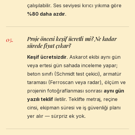
çalışılabilir. Ses seviyesi kırıcı yıkıma göre
%80 daha azdır
.
Proje öncesi keşif ücretli mi? Ne kadar
05
.
sürede fiyat çıkar?
Keşif ücretsizdir
. Askarot ekibi aynı gün
veya ertesi gün sahada inceleme yapar;
beton sınıfı (Schmidt test çekici), armatür
taraması (Ferroscan veya radar), ölçüm ve
projenin fotoğraflanması sonrası
aynı gün
yazılı teklif
iletilir. Teklifte metraj, reçine
cinsi, ekipman süresi ve iş güvenliği planı
yer alır — sürpriz ek yok.