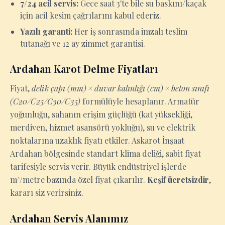
7/24 acil servis:
Gece saat 3'te bile su baskını/kaçak
için acil kesim çağrılarını kabul ederiz.
Yazılı garanti:
Her iş sonrasında imzalı teslim
tutanağı ve 12 ay zimmet garantisi.
Ardahan Karot Delme Fiyatları
Fiyat,
delik çapı (mm) × duvar kalınlığı (cm) × beton sınıfı
(C20/C25/C30/C35)
formülüyle hesaplanır. Armatür
yoğunluğu, sahanın erişim güçlüğü (kat yüksekliği,
merdiven, hizmet asansörü yokluğu), su ve elektrik
noktalarına uzaklık fiyatı etkiler. Askarot İnşaat
Ardahan bölgesinde standart klima deliği, sabit fiyat
tarifesiyle servis verir. Büyük endüstriyel işlerde
m²/metre bazında özel fiyat çıkarılır.
Keşif ücretsizdir
,
kararı siz verirsiniz.
Ardahan Servis Alanımız