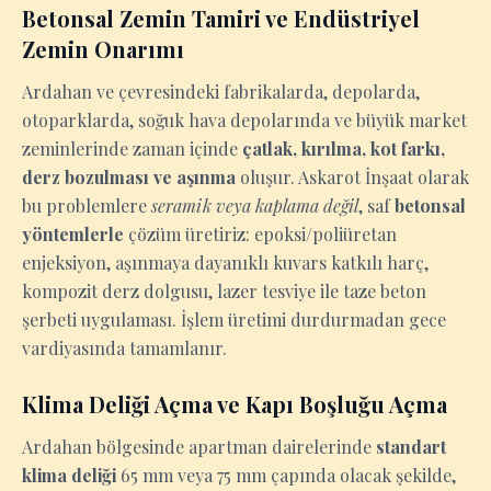
Betonsal Zemin Tamiri ve Endüstriyel
Zemin Onarımı
Ardahan ve çevresindeki fabrikalarda, depolarda,
otoparklarda, soğuk hava depolarında ve büyük market
zeminlerinde zaman içinde
çatlak, kırılma, kot farkı,
derz bozulması ve aşınma
oluşur. Askarot İnşaat olarak
bu problemlere
seramik veya kaplama değil
, saf
betonsal
yöntemlerle
çözüm üretiriz: epoksi/poliüretan
enjeksiyon, aşınmaya dayanıklı kuvars katkılı harç,
kompozit derz dolgusu, lazer tesviye ile taze beton
şerbeti uygulaması. İşlem üretimi durdurmadan gece
vardiyasında tamamlanır.
Klima Deliği Açma ve Kapı Boşluğu Açma
Ardahan bölgesinde apartman dairelerinde
standart
klima deliği
65 mm veya 75 mm çapında olacak şekilde,