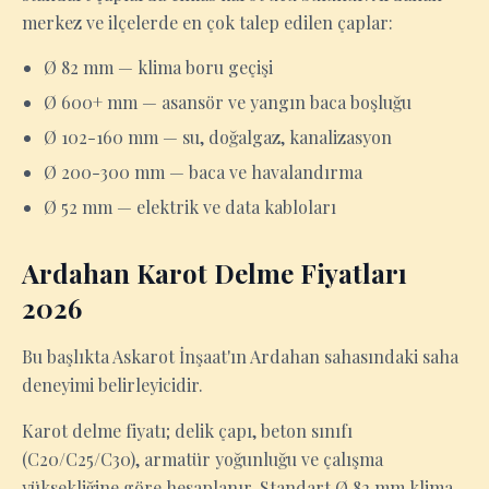
merkez ve ilçelerde en çok talep edilen çaplar:
Ø 82 mm — klima boru geçişi
Ø 600+ mm — asansör ve yangın baca boşluğu
Ø 102-160 mm — su, doğalgaz, kanalizasyon
Ø 200-300 mm — baca ve havalandırma
Ø 52 mm — elektrik ve data kabloları
Ardahan Karot Delme Fiyatları
2026
Bu başlıkta Askarot İnşaat'ın Ardahan sahasındaki saha
deneyimi belirleyicidir.
Karot delme fiyatı; delik çapı, beton sınıfı
(C20/C25/C30), armatür yoğunluğu ve çalışma
yüksekliğine göre hesaplanır. Standart Ø 82 mm klima