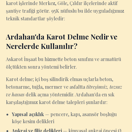
karot işlerinde Merkez, Göle, Çıldır ilçelerinde aktif
şantiye trafiği görür. 95K nüfuslu bu ilde uyguladığımız
teknik standartlar şöyledir:
Ardahan'da Karot Delme Nedir ve
Nerelerde Kullanılır?
Askarot İnşaat bu hizmette beton sınıfını ve armatürü
ölçtükten sonra yöntemi belirler.
Karot delme; içi boş silindirik elmas uçlarla beton,
betonarme, tuğla, mermer ve asfaltta
titreşimsiz, tozsuz
ve hassas
delik açma yöntemidir. Ardahan'da en sık
karşılaştığımız karot delme talepleri şunlardır:
Yapısal açıklık
— pencere, kapı, asansör boşluğu
köşe kesim delikleri
Ankraj ve filiz delikleri
— kimyasal ankraj öncesi Ø