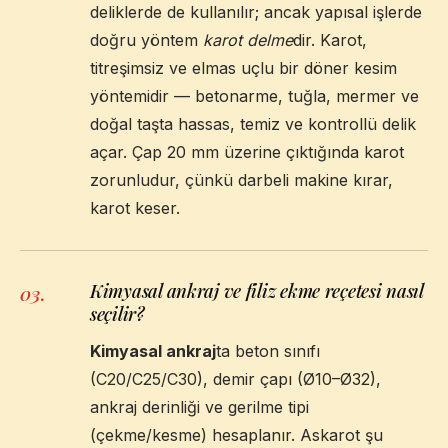
deliklerde de kullanılır; ancak yapısal işlerde
doğru yöntem
karot delme
dir. Karot,
titreşimsiz ve elmas uçlu bir döner kesim
yöntemidir — betonarme, tuğla, mermer ve
doğal taşta hassas, temiz ve kontrollü delik
açar. Çap 20 mm üzerine çıktığında karot
zorunludur, çünkü darbeli makine kırar,
karot keser.
Kimyasal ankraj ve filiz ekme reçetesi nasıl
03
.
seçilir?
Kimyasal ankraj
ta beton sınıfı
(C20/C25/C30), demir çapı (Ø10–Ø32),
ankraj derinliği ve gerilme tipi
(çekme/kesme) hesaplanır. Askarot şu