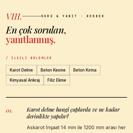
VIII.
SORU & YANIT · REHBER
En çok sorulan
,
yanıtlanmış.
/ İLGILI BÖLÜMLER
Karot Delme
Beton Kesme
Beton Kırma
Kimyasal Ankraj
Filiz Ekme
Karot delme hangi çaplarda ve ne kadar
01
.
derinlikte yapılır?
Askarot İnşaat 14 mm ile 1200 mm arası her