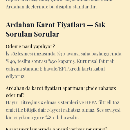
Ardahan ilçelerinde bu disiplin standarttır.
Ardahan Karot Fiyatları — Sık
Sorulan Sorular
Ödeme nasıl yapılıyor?
İş sözleşmesi imzasında %30 avans, saha başlangıcında
%40, teslim sonrası %30 kapanış. Kurumsal faturalı
çalışma standart; havale/EFT/kredi kartı kabul
ediyoruz.
Ardahan'da karot fiyatları apartman içinde rahatsız
eder mi?
Hayır. Titreşimsiz elmas sistemleri ve HEPA filtreli toz
emici ile bitişik daire/işyeri rahatsız olmaz. Ses seviyesi
kırıcı yıkıma göre %80 daha azdır.
Karot uygulamasında garanti veriyor musunuz?