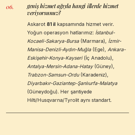
geniş hizmet ağıyla hangi illerde hizmet
06
.
veriyorsunuz?
Askarot
81 il
kapsamında hizmet verir.
Yoğun operasyon hatlarımız:
İstanbul-
Kocaeli-Sakarya-Bursa
(Marmara),
İzmir-
Manisa-Denizli-Aydın-Muğla
(Ege),
Ankara-
Eskişehir-Konya-Kayseri
(İç Anadolu),
Antalya-Mersin-Adana-Hatay
(Güney),
Trabzon-Samsun-Ordu
(Karadeniz),
Diyarbakır-Gaziantep-Şanlıurfa-Malatya
(Güneydoğu). Her şantiyede
Hilti/Husqvarna/Tyrolit aynı standart.