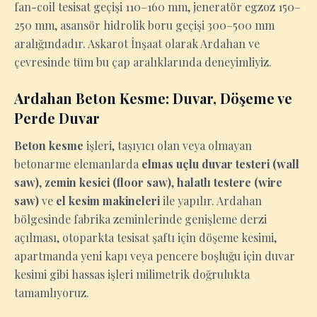
fan-coil tesisat geçişi 110–160 mm, jeneratör egzoz 150–
250 mm, asansör hidrolik boru geçişi 300–500 mm
aralığındadır. Askarot İnşaat olarak Ardahan ve
çevresinde tüm bu çap aralıklarında deneyimliyiz.
Ardahan Beton Kesme: Duvar, Döşeme ve
Perde Duvar
Beton kesme
işleri, taşıyıcı olan veya olmayan
betonarme elemanlarda
elmas uçlu duvar testeri (wall
saw)
,
zemin kesici (floor saw)
,
halatlı testere (wire
saw)
ve
el kesim makineleri
ile yapılır. Ardahan
bölgesinde fabrika zeminlerinde genişleme derzi
açılması, otoparkta tesisat şaftı için döşeme kesimi,
apartmanda yeni kapı veya pencere boşluğu için duvar
kesimi gibi hassas işleri milimetrik doğrulukta
tamamlıyoruz.