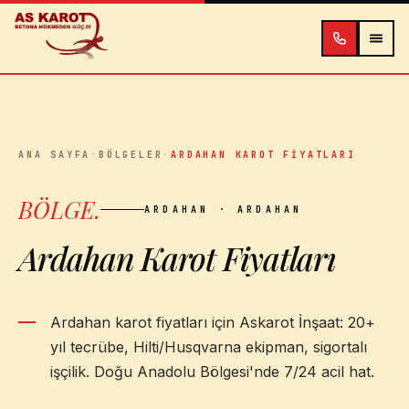
İçeriğe atla
ANA SAYFA
·
BÖLGELER
·
ARDAHAN KAROT FIYATLARI
BÖLGE
.
ARDAHAN
· ARDAHAN
Ardahan Karot Fiyatları
Ardahan karot fiyatları için Askarot İnşaat: 20+
yıl tecrübe, Hilti/Husqvarna ekipman, sigortalı
işçilik. Doğu Anadolu Bölgesi'nde 7/24 acil hat.