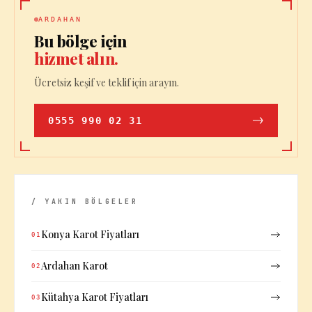
ARDAHAN
Bu bölge için
hizmet alın.
Ücretsiz keşif ve teklif için arayın.
0555 990 02 31
/ YAKIN BÖLGELER
Konya Karot Fiyatları
01
Ardahan Karot
02
Kütahya Karot Fiyatları
03