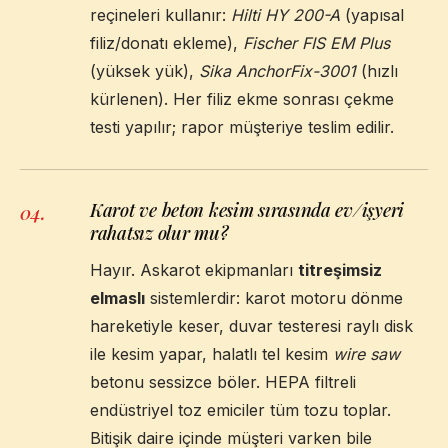
reçineleri kullanır:
Hilti HY 200-A
(yapısal
filiz/donatı ekleme),
Fischer FIS EM Plus
(yüksek yük),
Sika AnchorFix-3001
(hızlı
kürlenen). Her filiz ekme sonrası çekme
testi yapılır; rapor müşteriye teslim edilir.
Karot ve beton kesim sırasında ev/işyeri
04
.
rahatsız olur mu?
Hayır. Askarot ekipmanları
titreşimsiz
elmaslı
sistemlerdir: karot motoru dönme
hareketiyle keser, duvar testeresi raylı disk
ile kesim yapar, halatlı tel kesim
wire saw
betonu sessizce böler. HEPA filtreli
endüstriyel toz emiciler tüm tozu toplar.
Bitişik daire içinde müşteri varken bile