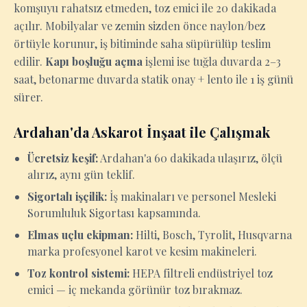
komşuyu rahatsız etmeden, toz emici ile 20 dakikada
açılır. Mobilyalar ve zemin sizden önce naylon/bez
örtüyle korunur, iş bitiminde saha süpürülüp teslim
edilir.
Kapı boşluğu açma
işlemi ise tuğla duvarda 2–3
saat, betonarme duvarda statik onay + lento ile 1 iş günü
sürer.
Ardahan'da Askarot İnşaat ile Çalışmak
Ücretsiz keşif:
Ardahan'a 60 dakikada ulaşırız, ölçü
alırız, aynı gün teklif.
Sigortalı işçilik:
İş makinaları ve personel Mesleki
Sorumluluk Sigortası kapsamında.
Elmas uçlu ekipman:
Hilti, Bosch, Tyrolit, Husqvarna
marka profesyonel karot ve kesim makineleri.
Toz kontrol sistemi:
HEPA filtreli endüstriyel toz
emici — iç mekanda görünür toz bırakmaz.