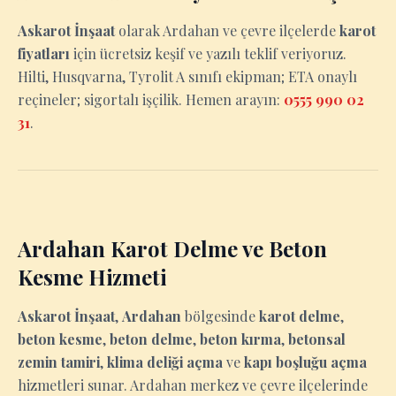
Askarot İnşaat
olarak Ardahan ve çevre ilçelerde
karot
fiyatları
için ücretsiz keşif ve yazılı teklif veriyoruz.
Hilti, Husqvarna, Tyrolit A sınıfı ekipman; ETA onaylı
reçineler; sigortalı işçilik. Hemen arayın:
0555 990 02
31
.
Ardahan Karot Delme ve Beton
Kesme Hizmeti
Askarot İnşaat
,
Ardahan
bölgesinde
karot delme
,
beton kesme
,
beton delme
,
beton kırma
,
betonsal
zemin tamiri
,
klima deliği açma
ve
kapı boşluğu açma
hizmetleri sunar. Ardahan merkez ve çevre ilçelerinde