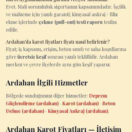
Evet. Mali sorumluluk sigortamız kapsamındadır. İşçilik
ve malzeme için yazılı garanti; kimyasal ankraj / filiz
ekme işlerinde
çekme (pull-out) testi raporu
teslim
edilir.
Ardahan'da karot fiyatları fiyatı nasıl belirlenir?
Fiyat; iş kapsamı, erişim, beton sınıfı ve saha koşullarına
göre
ücretsiz keşif
sonrası yazılı tekliflidir. Ardahan
merkez ve çevre ilçelerde aynı gün keşif yaparız.
Ardahan İlgili Hizmetler
Bölgede sunduğumuz diğer hizmetler:
Deprem
Güçlendirme (ardahan)
·
Karot (ardahan)
·
Beton
Delme (ardahan)
·
Kimyasal Ankraj (ardahan)
.
Ardahan Karot Fiyatları — İletişim