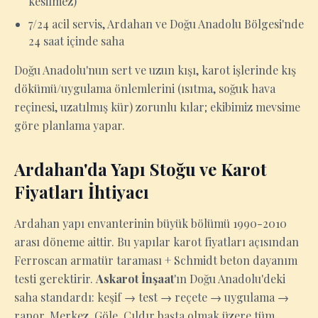
kesilmez)
7/24 acil servis, Ardahan ve Doğu Anadolu Bölgesi'nde
24 saat içinde saha
Doğu Anadolu'nun sert ve uzun kışı, karot işlerinde kış
dökümü/uygulama önlemlerini (ısıtma, soğuk hava
reçinesi, uzatılmış kür) zorunlu kılar; ekibimiz mevsime
göre planlama yapar.
Ardahan'da Yapı Stoğu ve Karot
Fiyatları İhtiyacı
Ardahan yapı envanterinin büyük bölümü 1990-2010
arası döneme aittir. Bu yapılar karot fiyatları açısından
Ferroscan armatür taraması + Schmidt beton dayanım
testi gerektirir.
Askarot İnşaat
'ın Doğu Anadolu'deki
saha standardı: keşif → test → reçete → uygulama →
rapor. Merkez, Göle, Çıldır başta olmak üzere tüm