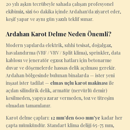
20 yılı aşkın tecrübeyle sahada çalışan profesyonel
ekibimiz, sizi 60 dakika içinde Ardahan'da ziyaret eder,
keşif yapar ve aynı gün yazılı teklif sunar.
Ardahan Karot Delme Neden Önemli?
Modern yapılarda elektrik, sıhhi tesisat, doğalgaz,
havalandırma (VRF / VRV / Split klima), sprinkler, data
kablosu ve jeneratör egzoz hatları için betonarme
duvar ve döşemelerde hassas delik açılması gerekir.
Ardahan bölgesinde bulunan binalarda — ister yeni
inşaat ister tadilat —
elmas uçlu karot makinası
ile
açılan silindirik delik, armatür (nervürlü demir)
kesilmeden, yapıya zarar vermeden, toz ve titreşim
olmadan tamamlanır.
Karot delme çapları:
12 mm'den 600 mm'ye
kadar her
çapta mümkündür. Standart klima deliği 65–75 mm,