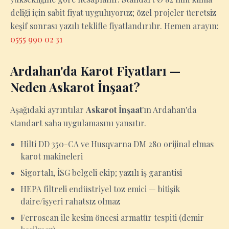
deliği için sabit fiyat uyguluyoruz; özel projeler ücretsiz
keşif sonrası yazılı teklifle fiyatlandırılır. Hemen arayın:
0555 990 02 31
Ardahan'da Karot Fiyatları —
Neden Askarot İnşaat?
Aşağıdaki ayrıntılar
Askarot İnşaat
'ın Ardahan'da
standart saha uygulamasını yansıtır.
Hilti DD 350-CA ve Husqvarna DM 280 orijinal elmas
karot makineleri
Sigortalı, İSG belgeli ekip; yazılı iş garantisi
HEPA filtreli endüstriyel toz emici — bitişik
daire/işyeri rahatsız olmaz
Ferroscan ile kesim öncesi armatür tespiti (demir