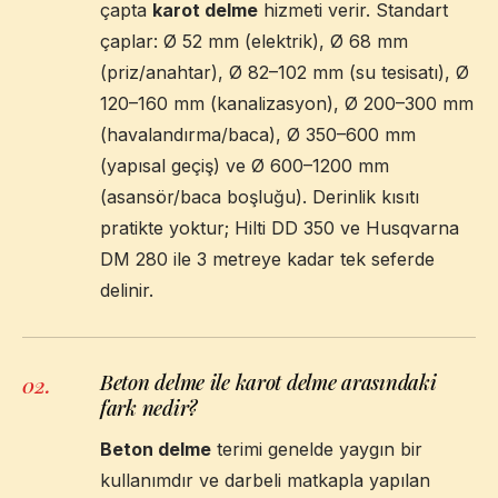
çapta
karot delme
hizmeti verir. Standart
çaplar: Ø 52 mm (elektrik), Ø 68 mm
(priz/anahtar), Ø 82–102 mm (su tesisatı), Ø
120–160 mm (kanalizasyon), Ø 200–300 mm
(havalandırma/baca), Ø 350–600 mm
(yapısal geçiş) ve Ø 600–1200 mm
(asansör/baca boşluğu). Derinlik kısıtı
pratikte yoktur; Hilti DD 350 ve Husqvarna
DM 280 ile 3 metreye kadar tek seferde
delinir.
Beton delme ile karot delme arasındaki
02
.
fark nedir?
Beton delme
terimi genelde yaygın bir
kullanımdır ve darbeli matkapla yapılan