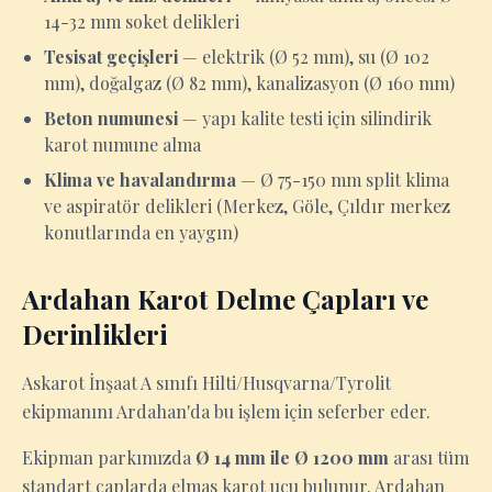
14-32 mm soket delikleri
Tesisat geçişleri
— elektrik (Ø 52 mm), su (Ø 102
mm), doğalgaz (Ø 82 mm), kanalizasyon (Ø 160 mm)
Beton numunesi
— yapı kalite testi için silindirik
karot numune alma
Klima ve havalandırma
— Ø 75-150 mm split klima
ve aspiratör delikleri (Merkez, Göle, Çıldır merkez
konutlarında en yaygın)
Ardahan Karot Delme Çapları ve
Derinlikleri
Askarot İnşaat A sınıfı Hilti/Husqvarna/Tyrolit
ekipmanını Ardahan'da bu işlem için seferber eder.
Ekipman parkımızda
Ø 14 mm ile Ø 1200 mm
arası tüm
standart çaplarda elmas karot ucu bulunur. Ardahan