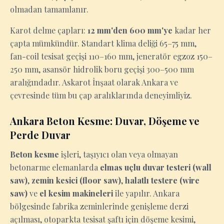
olmadan tamamlanır.
Karot delme çapları:
12 mm'den 600 mm'ye
kadar her
çapta mümkündür. Standart klima deliği 65–75 mm,
fan-coil tesisat geçişi 110–160 mm, jeneratör egzoz 150–
250 mm, asansör hidrolik boru geçişi 300–500 mm
aralığındadır. Askarot İnşaat olarak Ankara ve
çevresinde tüm bu çap aralıklarında deneyimliyiz.
Ankara Beton Kesme: Duvar, Döşeme ve
Perde Duvar
Beton kesme
işleri, taşıyıcı olan veya olmayan
betonarme elemanlarda
elmas uçlu duvar testeri (wall
saw)
,
zemin kesici (floor saw)
,
halatlı testere (wire
saw)
ve
el kesim makineleri
ile yapılır. Ankara
bölgesinde fabrika zeminlerinde genişleme derzi
açılması, otoparkta tesisat şaftı için döşeme kesimi,