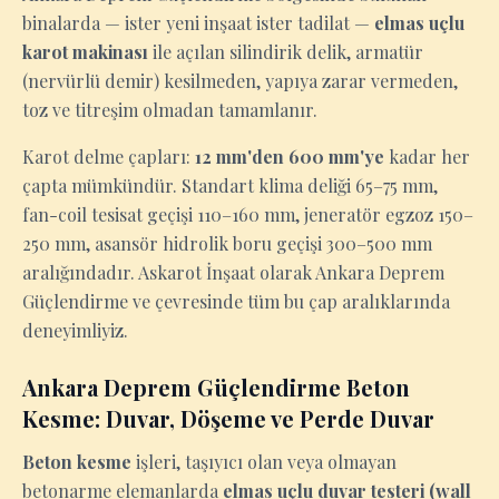
binalarda — ister yeni inşaat ister tadilat —
elmas uçlu
karot makinası
ile açılan silindirik delik, armatür
(nervürlü demir) kesilmeden, yapıya zarar vermeden,
toz ve titreşim olmadan tamamlanır.
Karot delme çapları:
12 mm'den 600 mm'ye
kadar her
çapta mümkündür. Standart klima deliği 65–75 mm,
fan-coil tesisat geçişi 110–160 mm, jeneratör egzoz 150–
250 mm, asansör hidrolik boru geçişi 300–500 mm
aralığındadır. Askarot İnşaat olarak Ankara Deprem
Güçlendirme ve çevresinde tüm bu çap aralıklarında
deneyimliyiz.
Ankara Deprem Güçlendirme Beton
Kesme: Duvar, Döşeme ve Perde Duvar
Beton kesme
işleri, taşıyıcı olan veya olmayan
betonarme elemanlarda
elmas uçlu duvar testeri (wall