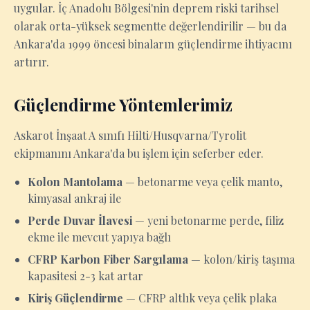
uygular. İç Anadolu Bölgesi'nin deprem riski tarihsel
olarak orta-yüksek segmentte değerlendirilir — bu da
Ankara'da 1999 öncesi binaların güçlendirme ihtiyacını
artırır.
Güçlendirme Yöntemlerimiz
Askarot İnşaat A sınıfı Hilti/Husqvarna/Tyrolit
ekipmanını Ankara'da bu işlem için seferber eder.
Kolon Mantolama
— betonarme veya çelik manto,
kimyasal ankraj ile
Perde Duvar İlavesi
— yeni betonarme perde, filiz
ekme ile mevcut yapıya bağlı
CFRP Karbon Fiber Sargılama
— kolon/kiriş taşıma
kapasitesi 2-3 kat artar
Kiriş Güçlendirme
— CFRP altlık veya çelik plaka