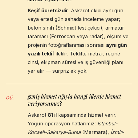
Keşif ücretsizdir
. Askarot ekibi aynı gün
veya ertesi gün sahada inceleme yapar;
beton sınıfı (Schmidt test çekici), armatür
taraması (Ferroscan veya radar), ölçüm ve
projenin fotoğraflanması sonrası
aynı gün
yazılı teklif
iletilir. Teklifte metraj, reçine
cinsi, ekipman süresi ve iş güvenliği planı
yer alır — sürpriz ek yok.
geniş hizmet ağıyla hangi illerde hizmet
06
.
veriyorsunuz?
Askarot
81 il
kapsamında hizmet verir.
Yoğun operasyon hatlarımız:
İstanbul-
Kocaeli-Sakarya-Bursa
(Marmara),
İzmir-