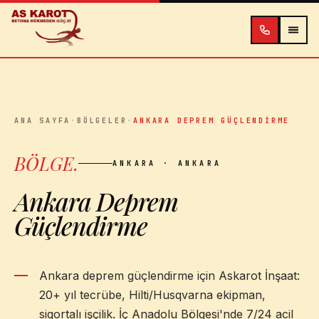
İçeriğe atla
ANA SAYFA
·
BÖLGELER
·
ANKARA DEPREM GÜÇLENDIRME
BÖLGE
.
ANKARA
· ANKARA
Ankara Deprem
Güçlendirme
Ankara deprem güçlendirme için Askarot İnşaat:
20+ yıl tecrübe, Hilti/Husqvarna ekipman,
sigortalı işçilik. İç Anadolu Bölgesi'nde 7/24 acil