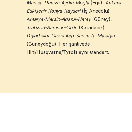
Manisa-Denizli-Aydın-Muğla
(Ege),
Ankara-
Eskişehir-Konya-Kayseri
(İç Anadolu),
Antalya-Mersin-Adana-Hatay
(Güney),
Trabzon-Samsun-Ordu
(Karadeniz),
Diyarbakır-Gaziantep-Şanlıurfa-Malatya
(Güneydoğu). Her şantiyede
Hilti/Husqvarna/Tyrolit aynı standart.