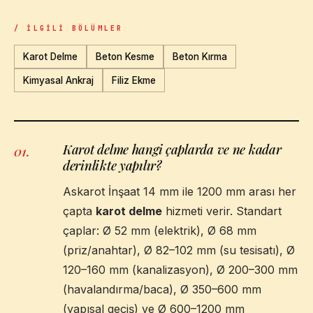
/ İLGILI BÖLÜMLER
Karot Delme
Beton Kesme
Beton Kırma
Kimyasal Ankraj
Filiz Ekme
Karot delme hangi çaplarda ve ne kadar
01
.
derinlikte yapılır?
Askarot İnşaat 14 mm ile 1200 mm arası her
çapta
karot delme
hizmeti verir. Standart
çaplar: Ø 52 mm (elektrik), Ø 68 mm
(priz/anahtar), Ø 82–102 mm (su tesisatı), Ø
120–160 mm (kanalizasyon), Ø 200–300 mm
(havalandırma/baca), Ø 350–600 mm
(yapısal geçiş) ve Ø 600–1200 mm