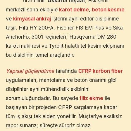
orantılıdır.
Askarot İnşaat
,
Eskişehir
merkezli saha ekibiyle
karot delme
,
beton kesme
ve
kimyasal ankraj
işlerini aynı editör disiplinine
taşır. Hilti HY 200-A, Fischer FIS EM Plus ve Sika
AnchorFix 3001 reçineleri; Husqvarna DM 280
karot makinesi ve Tyrolit halatlı tel kesim ekipmanı
bu disiplinin temel araçlarıdır.
Yapısal güçlendirme
tarafında
CFRP karbon fiber
uygulamaları, mantolama ve beton onarımı gibi
disiplinler aynı mühendislik ekibinin
sorumluluğundadır. Bu sayede
filiz ekme
ile
başlayan bir projeden CFRP sargılamaya kadar
tüm iş akışı tek elden yönetilir. Müşteriye eksiksiz
rapor sunarız; süreçte sürpriz olmaz.