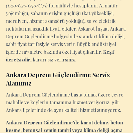
(C20/C25/C30/C35)
formülüyle hesaplanır. Armatür
yoğunluğu, sahanın erişim güçlüğü (kat yüksekliği,
merdiven, hizmet asansörü yokluğu), su ve elektrik
noktalarına uzaklık fiyatı etkiler. Askarot İnşaat Ankara
Deprem Güçlendirme bölgesinde standart klima deliği,
sabit fiyat tarifesiyle servis verir. Büyük endüstriyel
işlerde m²/metre bazında özel fiyat çıkarılır.
Keşif
ücretsizdir
, kararı siz verirsiniz.
Ankara Deprem Güçlendirme Servis
Alanımız
Ankara Deprem Güçlendirme başta olmak üzere çevre
mahalle ve köylerin tamamına hizmet veriyoruz. gibi
Ankara ilçelerinde de aynı kaliteli hizmeti sunuyoruz.
Ankara Deprem Güçlendirme'de karot delme, beton
kesme, betonsal zemin tamiri veya klima deliği açma