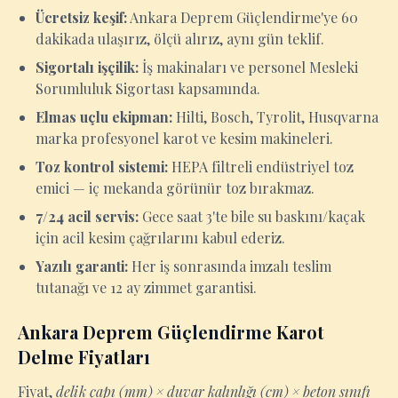
Ücretsiz keşif:
Ankara Deprem Güçlendirme'ye 60
dakikada ulaşırız, ölçü alırız, aynı gün teklif.
Sigortalı işçilik:
İş makinaları ve personel Mesleki
Sorumluluk Sigortası kapsamında.
Elmas uçlu ekipman:
Hilti, Bosch, Tyrolit, Husqvarna
marka profesyonel karot ve kesim makineleri.
Toz kontrol sistemi:
HEPA filtreli endüstriyel toz
emici — iç mekanda görünür toz bırakmaz.
7/24 acil servis:
Gece saat 3'te bile su baskını/kaçak
için acil kesim çağrılarını kabul ederiz.
Yazılı garanti:
Her iş sonrasında imzalı teslim
tutanağı ve 12 ay zimmet garantisi.
Ankara Deprem Güçlendirme Karot
Delme Fiyatları
Fiyat,
delik çapı (mm) × duvar kalınlığı (cm) × beton sınıfı