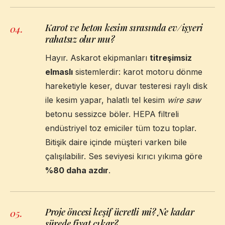
Karot ve beton kesim sırasında ev/işyeri
04
.
rahatsız olur mu?
Hayır. Askarot ekipmanları
titreşimsiz
elmaslı
sistemlerdir: karot motoru dönme
hareketiyle keser, duvar testeresi raylı disk
ile kesim yapar, halatlı tel kesim
wire saw
betonu sessizce böler. HEPA filtreli
endüstriyel toz emiciler tüm tozu toplar.
Bitişik daire içinde müşteri varken bile
çalışılabilir. Ses seviyesi kırıcı yıkıma göre
%80 daha azdır
.
Proje öncesi keşif ücretli mi? Ne kadar
05
.
sürede fiyat çıkar?