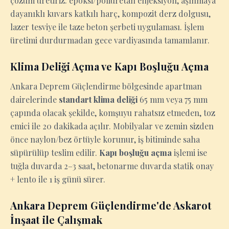
çözüm üretiriz: epoksi/poliüretan enjeksiyon, aşınmaya
dayanıklı kuvars katkılı harç, kompozit derz dolgusu,
lazer tesviye ile taze beton şerbeti uygulaması. İşlem
üretimi durdurmadan gece vardiyasında tamamlanır.
Klima Deliği Açma ve Kapı Boşluğu Açma
Ankara Deprem Güçlendirme bölgesinde apartman
dairelerinde
standart klima deliği
65 mm veya 75 mm
çapında olacak şekilde, komşuyu rahatsız etmeden, toz
emici ile 20 dakikada açılır. Mobilyalar ve zemin sizden
önce naylon/bez örtüyle korunur, iş bitiminde saha
süpürülüp teslim edilir.
Kapı boşluğu açma
işlemi ise
tuğla duvarda 2–3 saat, betonarme duvarda statik onay
+ lento ile 1 iş günü sürer.
Ankara Deprem Güçlendirme'de Askarot
İnşaat ile Çalışmak