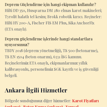
Deprem Güçlendirme için hangi ekipman kullanılır?
Hilti DD 350, Husqvarna DM 280 elmas karot makineleri;
Tyrolit halatlı tel kesim; Brokk robotik kırıcı. Reçineler:
Hilti HY 200-A, Fischer FIS EM Plus, Sika AnchorFix
(ETA onaylı).
Deprem güçlendirme işlerinde hangi standartlara
uyuyorsunuz?
TBDY 2018 (deprem yönetmeliği), TS 500 (betonarme),
TS EN 1504 (beton onarım), 6331 İSG kanunu.
Reçinelerimiz ETA onaylı, ekipmanlarımız yıllık
kalibrasyonlu, personelimiz SGK kayıtlı ve iş güvenliği
belgeli.
Ankara İlgili Hizmetler
Bölgede sunduğumuz diğer hizmetler:
Karot Fiyatları
(ankara)
·
Beton Kırma (ankara)
·
Yapısal