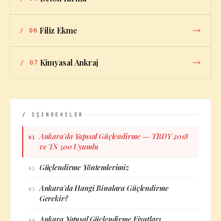
Filiz Ekme
/
06
Kimyasal Ankraj
/
07
/ İÇİNDEKİLER
Ankara'da Yapısal Güçlendirme — TBDY 2018
01
ve TS 500 Uyumlu
Güçlendirme Yöntemlerimiz
02
Ankara'da Hangi Binalara Güçlendirme
03
Gerekir?
Ankara Yapısal Güçlendirme Fiyatları
04