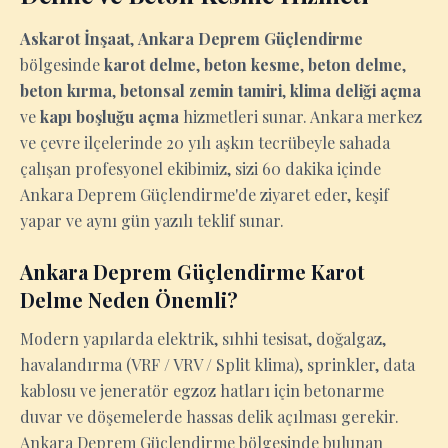
Askarot İnşaat
,
Ankara Deprem Güçlendirme
bölgesinde
karot delme
,
beton kesme
,
beton delme
,
beton kırma
,
betonsal zemin tamiri
,
klima deliği açma
ve
kapı boşluğu açma
hizmetleri sunar. Ankara merkez
ve çevre ilçelerinde 20 yılı aşkın tecrübeyle sahada
çalışan profesyonel ekibimiz, sizi 60 dakika içinde
Ankara Deprem Güçlendirme'de ziyaret eder, keşif
yapar ve aynı gün yazılı teklif sunar.
Ankara Deprem Güçlendirme Karot
Delme Neden Önemli?
Modern yapılarda elektrik, sıhhi tesisat, doğalgaz,
havalandırma (VRF / VRV / Split klima), sprinkler, data
kablosu ve jeneratör egzoz hatları için betonarme
duvar ve döşemelerde hassas delik açılması gerekir.
Ankara Deprem Güçlendirme bölgesinde bulunan