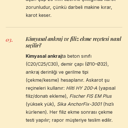
zorunludur, çünkü darbeli makine kırar,
karot keser.
Kimyasal ankraj ve filiz ekme reçetesi nasıl
03
.
seçilir?
Kimyasal ankraj
ta beton sınıfı
(C20/C25/C30), demir çapı (Ø10–Ø32),
ankraj derinliği ve gerilme tipi
(çekme/kesme) hesaplanır. Askarot şu
reçineleri kullanır:
Hilti HY 200-A
(yapısal
filiz/donatı ekleme),
Fischer FIS EM Plus
(yüksek yük),
Sika AnchorFix-3001
(hızlı
kürlenen). Her filiz ekme sonrası çekme
testi yapılır; rapor müşteriye teslim edilir.