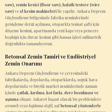
saw)
,
zemin kesici (floor saw)
,
halatlı testere (wire
saw)
ve
el kesim makineleri
ile yapılır. Ankara Deprem
Güçlendirme bölgesinde fabrika zeminlerinde
genişleme derzi açılması, otoparkta tesisat şaftı için
döşeme kesimi, apartmanda yeni kapı veya pencere
boşluğu için duvar kesimi gibi hassas işleri milimetrik
doğrulukta tamamlıyoruz.
Betonsal Zemin Tamiri ve Endüstriyel
Zemin Onarımı
Ankara Deprem Güçlendirme ve çevresindeki
fabrikalarda, depolarda, otoparklarda, soğuk hava
depolarında ve büyük market zeminlerinde zaman
içinde
çatlak, kırılma, kot farkı, derz bozulması ve
aşınma
oluşur. Askarot İnşaat olarak bu problemlere
seramik veya kaplama değil
, saf
betonsal yöntemlerle