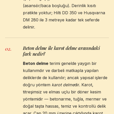
(asansör/baca boşluğu). Derinlik kısıtı
pratikte yoktur; Hilti DD 350 ve Husqvarna
DM 280 ile 3 metreye kadar tek seferde
delinir.
Beton delme ile karot delme arasındaki
02
.
fark nedir?
Beton delme
terimi genelde yaygın bir
kullanımdır ve darbeli matkapla yapılan
deliklerde de kullanılır; ancak yapısal işlerde
doğru yöntem
karot delme
dir. Karot,
titreşimsiz ve elmas uçlu bir döner kesim
yöntemidir — betonarme, tuğla, mermer ve
doğal taşta hassas, temiz ve kontrollü delik
açar. Çap 20 mm üzerine çıktığında karot