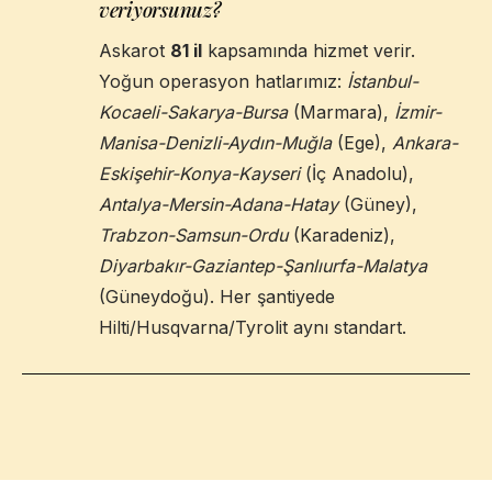
veriyorsunuz?
Askarot
81 il
kapsamında hizmet verir.
Yoğun operasyon hatlarımız:
İstanbul-
Kocaeli-Sakarya-Bursa
(Marmara),
İzmir-
Manisa-Denizli-Aydın-Muğla
(Ege),
Ankara-
Eskişehir-Konya-Kayseri
(İç Anadolu),
Antalya-Mersin-Adana-Hatay
(Güney),
Trabzon-Samsun-Ordu
(Karadeniz),
Diyarbakır-Gaziantep-Şanlıurfa-Malatya
(Güneydoğu). Her şantiyede
Hilti/Husqvarna/Tyrolit aynı standart.