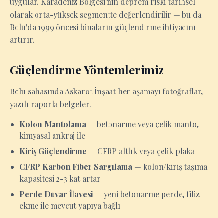
uygular. Karadeniz Bölgesi'nin deprem riski tarihsel
olarak orta-yüksek segmentte değerlendirilir — bu da
Bolu'da 1999 öncesi binaların güçlendirme ihtiyacını
artırır.
Güçlendirme Yöntemlerimiz
Bolu sahasında Askarot İnşaat her aşamayı fotoğraflar,
yazılı raporla belgeler.
Kolon Mantolama
— betonarme veya çelik manto,
kimyasal ankraj ile
Kiriş Güçlendirme
— CFRP altlık veya çelik plaka
CFRP Karbon Fiber Sargılama
— kolon/kiriş taşıma
kapasitesi 2-3 kat artar
Perde Duvar İlavesi
— yeni betonarme perde, filiz
ekme ile mevcut yapıya bağlı