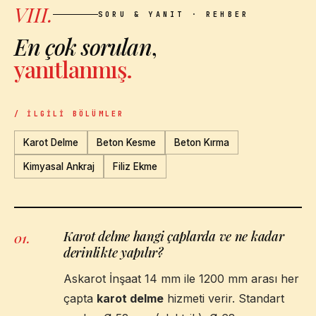
VIII.
SORU & YANIT · REHBER
En çok sorulan
,
yanıtlanmış.
/ İLGILI BÖLÜMLER
Karot Delme
Beton Kesme
Beton Kırma
Kimyasal Ankraj
Filiz Ekme
Karot delme hangi çaplarda ve ne kadar
01
.
derinlikte yapılır?
Askarot İnşaat 14 mm ile 1200 mm arası her
çapta
karot delme
hizmeti verir. Standart