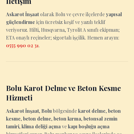
İletişim
Askarot İnşaat
olarak Bolu ve çevre ilçelerde
yapısal
güçlendirme
için ücretsiz keşif ve yazılı teklif
veriyoruz. Hilti, Husqvarna, Tyrolit A sınıfı ekipman;
ETA onaylı reçineler; sigortalı işçilik. Hemen arayın:
0555 990 02 31
.
Bolu Karot Delme ve Beton Kesme
Hizmeti
Askarot İnşaat
,
Bolu
bölgesinde
karot delme
,
beton
kesme
,
beton delme
,
beton kırma
,
betonsal zemin
tamiri
,
klima deliği açma
ve
kapı boşluğu açma