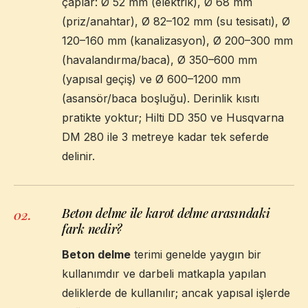
çaplar: Ø 52 mm (elektrik), Ø 68 mm
(priz/anahtar), Ø 82–102 mm (su tesisatı), Ø
120–160 mm (kanalizasyon), Ø 200–300 mm
(havalandırma/baca), Ø 350–600 mm
(yapısal geçiş) ve Ø 600–1200 mm
(asansör/baca boşluğu). Derinlik kısıtı
pratikte yoktur; Hilti DD 350 ve Husqvarna
DM 280 ile 3 metreye kadar tek seferde
delinir.
Beton delme ile karot delme arasındaki
02
.
fark nedir?
Beton delme
terimi genelde yaygın bir
kullanımdır ve darbeli matkapla yapılan
deliklerde de kullanılır; ancak yapısal işlerde