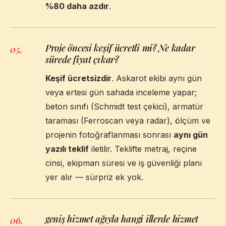
%80 daha azdır
.
Proje öncesi keşif ücretli mi? Ne kadar
05
.
sürede fiyat çıkar?
Keşif ücretsizdir
. Askarot ekibi aynı gün
veya ertesi gün sahada inceleme yapar;
beton sınıfı (Schmidt test çekici), armatür
taraması (Ferroscan veya radar), ölçüm ve
projenin fotoğraflanması sonrası
aynı gün
yazılı teklif
iletilir. Teklifte metraj, reçine
cinsi, ekipman süresi ve iş güvenliği planı
yer alır — sürpriz ek yok.
geniş hizmet ağıyla hangi illerde hizmet
06
.