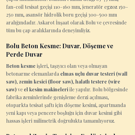
fan-coil tesisat geçişi 110–160 mm, jeneratör egzoz 150–
250 mm, asansör hidrolik boru geçişi 300–500 mm
aralığındadır. Askarot İnşaat olarak Bolu ve çevresinde
tüm bu çap aralıklarında deneyimliyiz.
Bolu Beton Kesme: Duvar, Döşeme ve
Perde Duvar
Beton kesme
işleri, taşıyıcı olan veya olmayan
betonarme elemanlarda
elmas uçlu duvar testeri (wall
saw)
,
zemin kesici (floor saw)
,
halatlı testere (wire
saw)
ve
el kesim makineleri
ile yapılır. Bolu bölgesinde
fabrika zeminlerinde genişleme derzi açılması,
otoparkta tesisat şaftı için döşeme kesimi, apartmanda
yeni kapı veya pencere boşluğu için duvar kesimi gibi
hassas işleri milimetrik doğrulukta tamamlıyoruz.