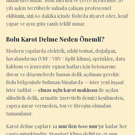
hizmetleri sunar. Bolu merkez ve çevre ilçelerinde 20
yılı aşkın tecrübeyle sahada çalışan profesyonel
ekibimiz, sizi 60 dakika içinde Bolu'da ziyaret eder, keşif
yapar ve aynı gün yazılı teklif sunar.
Bolu Karot Delme Neden Önemli?
Modern yapılarda elektrik, sıhhi tesisat, doğalgaz,
havalandırma (VRF / VRV / Split klima), sprinkler, data
kablosu ve jeneratör egzoz hatları için betonarme
duvar ve döşemelerde hassas delik açılması gerekir.
Bolu bölgesinde bulunan binalarda — ister yeni inşaat
ister tadilat —
elmas uçlu karot makinası
ile açılan
silindirik delik, armatür (nervürlü demir) kesilmeden,
yapıya zarar vermeden, toz ve titreşim olmadan
tamamlanır.
Karot delme çapları:
12 mm'den 600 mm'ye
kadar her
çapta mümkündür. Standart klima deliği 65–75 mm,