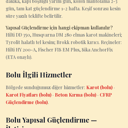
dakika, kapı boşluğu yarım gün, kolon mantolama 2-3
gün, tam kat güçlendirme 1-2 hafta. Keşif sonrası kesin
süre yazılı teklifte belirtilir.
Yapısal Güçlendirme için hangi ekipman kullanılır?
Hilti DD 350, Husqvarna DM 280 elmas karot makineleri;
Tyrolit halatlı tel kesim; Brokk robotik kırıcı. Reçineler:
Hilti HY 200-A, Fischer FIS EM Plus, Sika AnchorFix
(ETA onaylı).
Bolu İlgili Hizmetler
Bölgede sunduğumuz diğer hizmetler:
Karot (bolu)
·
Karot Fiyatları (bolu)
·
Beton Kırma (bolu)
·
CFRP
Güçlendirme (bolu)
.
Bolu Yapısal Güçlendirme —