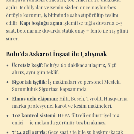
açılır. Mobilyalar ve zemin sizden önce naylon/bez
örtüyle korunur, iş bitiminde saha süpürülüp teslim
edilir.
Kapı boşluğu açma
işlemi ise tuğla duvarda 2–3
saat, betonarme duvarda statik onay + lento ile 1 iş günü
sürer.
Bolu'da Askarot İnşaat ile Çalışmak
Ücretsiz keşif:
Bolu'ya 60 dakikada ulaşırız, ölçü
alırız, aynı gün teklif.
Sigortalı işçilik:
İş makinaları ve personel Mesleki
Sorumluluk Sigortası kapsamında.
Elmas uçlu ekipman:
Hilti, Bosch, Tyrolit, Husqvarna
marka profesyonel karot ve kesim makineleri.
Toz kontrol sistemi:
HEPA filtreli endüstriyel toz
emici — iç mekanda görünür toz bırakmaz.
7/24 acil servis:
Gece saat 3'te bile su baskını/kaçak