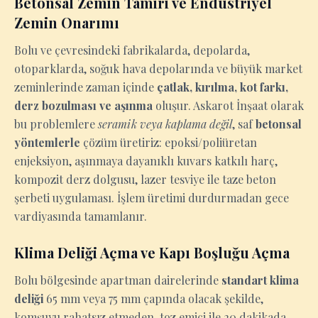
Betonsal Zemin Tamiri ve Endüstriyel
Zemin Onarımı
Bolu ve çevresindeki fabrikalarda, depolarda,
otoparklarda, soğuk hava depolarında ve büyük market
zeminlerinde zaman içinde
çatlak, kırılma, kot farkı,
derz bozulması ve aşınma
oluşur. Askarot İnşaat olarak
bu problemlere
seramik veya kaplama değil
, saf
betonsal
yöntemlerle
çözüm üretiriz: epoksi/poliüretan
enjeksiyon, aşınmaya dayanıklı kuvars katkılı harç,
kompozit derz dolgusu, lazer tesviye ile taze beton
şerbeti uygulaması. İşlem üretimi durdurmadan gece
vardiyasında tamamlanır.
Klima Deliği Açma ve Kapı Boşluğu Açma
Bolu bölgesinde apartman dairelerinde
standart klima
deliği
65 mm veya 75 mm çapında olacak şekilde,
komşuyu rahatsız etmeden, toz emici ile 20 dakikada