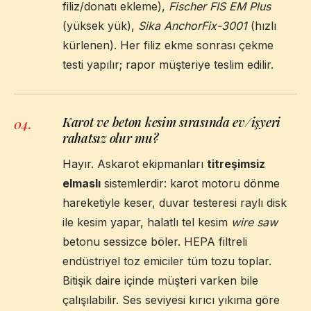
filiz/donatı ekleme),
Fischer FIS EM Plus
(yüksek yük),
Sika AnchorFix-3001
(hızlı
kürlenen). Her filiz ekme sonrası çekme
testi yapılır; rapor müşteriye teslim edilir.
Karot ve beton kesim sırasında ev/işyeri
04
.
rahatsız olur mu?
Hayır. Askarot ekipmanları
titreşimsiz
elmaslı
sistemlerdir: karot motoru dönme
hareketiyle keser, duvar testeresi raylı disk
ile kesim yapar, halatlı tel kesim
wire saw
betonu sessizce böler. HEPA filtreli
endüstriyel toz emiciler tüm tozu toplar.
Bitişik daire içinde müşteri varken bile
çalışılabilir. Ses seviyesi kırıcı yıkıma göre