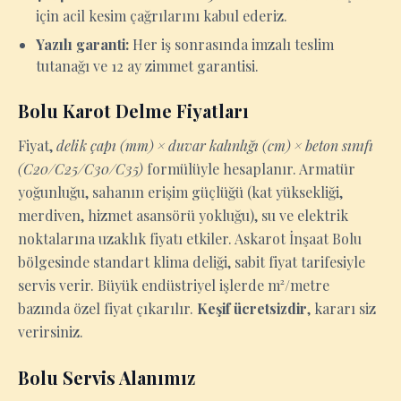
için acil kesim çağrılarını kabul ederiz.
Yazılı garanti:
Her iş sonrasında imzalı teslim
tutanağı ve 12 ay zimmet garantisi.
Bolu Karot Delme Fiyatları
Fiyat,
delik çapı (mm) × duvar kalınlığı (cm) × beton sınıfı
(C20/C25/C30/C35)
formülüyle hesaplanır. Armatür
yoğunluğu, sahanın erişim güçlüğü (kat yüksekliği,
merdiven, hizmet asansörü yokluğu), su ve elektrik
noktalarına uzaklık fiyatı etkiler. Askarot İnşaat Bolu
bölgesinde standart klima deliği, sabit fiyat tarifesiyle
servis verir. Büyük endüstriyel işlerde m²/metre
bazında özel fiyat çıkarılır.
Keşif ücretsizdir
, kararı siz
verirsiniz.
Bolu Servis Alanımız