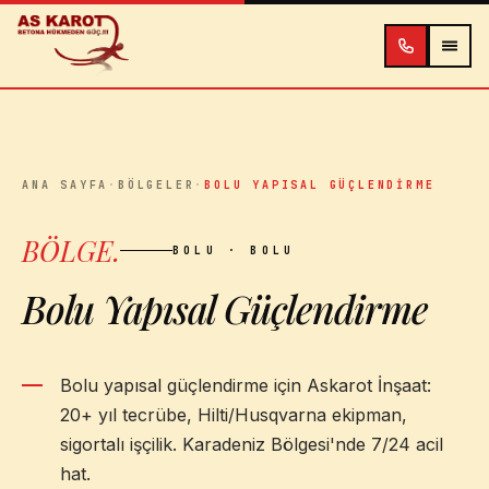
İçeriğe atla
ANA SAYFA
·
BÖLGELER
·
BOLU YAPISAL GÜÇLENDIRME
BÖLGE
.
BOLU
· BOLU
Bolu Yapısal Güçlendirme
Bolu yapısal güçlendirme için Askarot İnşaat:
20+ yıl tecrübe, Hilti/Husqvarna ekipman,
sigortalı işçilik. Karadeniz Bölgesi'nde 7/24 acil
hat.