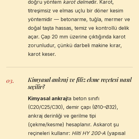
doğru yöntem
karot delme
dir. Karot,
titreşimsiz ve elmas uçlu bir döner kesim
yöntemidir — betonarme, tuğla, mermer ve
doğal taşta hassas, temiz ve kontrollü delik
açar. Çap 20 mm üzerine çıktığında karot
zorunludur, çünkü darbeli makine kırar,
karot keser.
Kimyasal ankraj ve filiz ekme reçetesi nasıl
03
.
seçilir?
Kimyasal ankraj
ta beton sınıfı
(C20/C25/C30), demir çapı (Ø10–Ø32),
ankraj derinliği ve gerilme tipi
(çekme/kesme) hesaplanır. Askarot şu
reçineleri kullanır:
Hilti HY 200-A
(yapısal