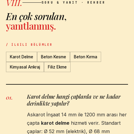
VIII.
SORU & YANIT · REHBER
En çok sorulan
,
yanıtlanmış.
/ İLGILI BÖLÜMLER
Karot Delme
Beton Kesme
Beton Kırma
Kimyasal Ankraj
Filiz Ekme
Karot delme hangi çaplarda ve ne kadar
01
.
derinlikte yapılır?
Askarot İnşaat 14 mm ile 1200 mm arası her
çapta
karot delme
hizmeti verir. Standart
çaplar: Ø 52 mm (elektrik), Ø 68 mm