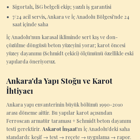
Sigortalı, İSG belgeli ekip; yazılı iş garantisi
7/24 acil servis, Ankara ve İç Anadolu Bölgesi'nde 24
saat içinde saha
İç Anadolu'nun karasal ikliminde sert kış ve don-
çözülme döngüsü beton yüzeyini yorar; karot öncesi
yüzey dayanımı (Schmidt çekici) ölçümünü özellikle eski
yapılarda öneriyoruz.
Ankara'da Yapı Stoğu ve Karot
İhtiyacı
Ankara yapı envanterinin büyük bölümü 1990-2010
arası döneme aittir. Bu yapılar karot açısından
Ferroscan armatür taraması + Schmidt beton dayanım
testi gerektirir.
Askarot İnşaat
'ın İç Anadolu'deki saha
standardı: keşif → test → reçete → uygulama → rapor.