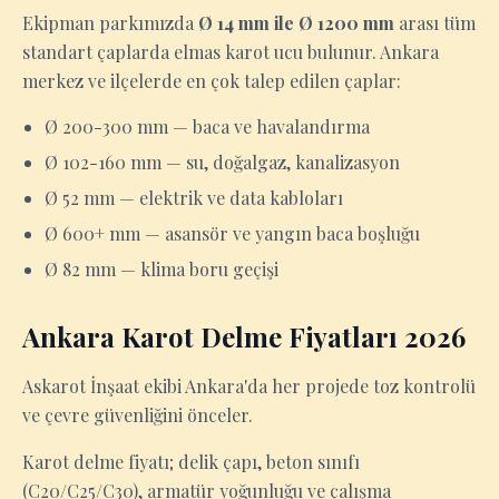
Ekipman parkımızda
Ø 14 mm ile Ø 1200 mm
arası tüm
standart çaplarda elmas karot ucu bulunur. Ankara
merkez ve ilçelerde en çok talep edilen çaplar:
Ø 200-300 mm — baca ve havalandırma
Ø 102-160 mm — su, doğalgaz, kanalizasyon
Ø 52 mm — elektrik ve data kabloları
Ø 600+ mm — asansör ve yangın baca boşluğu
Ø 82 mm — klima boru geçişi
Ankara Karot Delme Fiyatları 2026
Askarot İnşaat ekibi Ankara'da her projede toz kontrolü
ve çevre güvenliğini önceler.
Karot delme fiyatı; delik çapı, beton sınıfı
(C20/C25/C30), armatür yoğunluğu ve çalışma