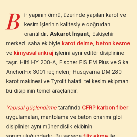
B
ir yapının ömrü, üzerinde yapılan karot ve
kesim işlerinin kalitesiyle doğrudan
orantılıdır.
Askarot İnşaat
,
Eskişehir
merkezli saha ekibiyle
karot delme
,
beton kesme
ve
kimyasal ankraj
işlerini aynı editör disiplinine
taşır. Hilti HY 200-A, Fischer FIS EM Plus ve Sika
AnchorFix 3001 reçineleri; Husqvarna DM 280
karot makinesi ve Tyrolit halatlı tel kesim ekipmanı
bu disiplinin temel araçlarıdır.
Yapısal güçlendirme
tarafında
CFRP karbon fiber
uygulamaları, mantolama ve beton onarımı gibi
disiplinler aynı mühendislik ekibinin
sorumluluğundadır. Bu sayede
filiz ekme
ile