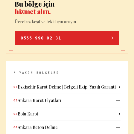
Bu bölge için
hizmet alın.
Ücretsiz keşif ve teklif için arayın.
0555 990 02 31
/ YAKIN BÖLGELER
Eskişehir Karot Delme | Belgeli Ekip, Yazılı Garanti
01
Ankara Karot Fiyatları
02
Bolu Karot
03
Ankara Beton Delme
04