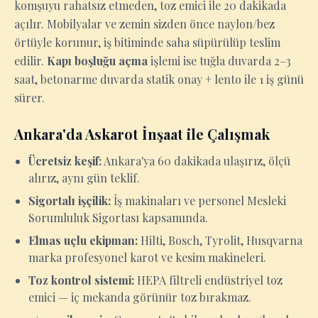
komşuyu rahatsız etmeden, toz emici ile 20 dakikada
açılır. Mobilyalar ve zemin sizden önce naylon/bez
örtüyle korunur, iş bitiminde saha süpürülüp teslim
edilir.
Kapı boşluğu açma
işlemi ise tuğla duvarda 2–3
saat, betonarme duvarda statik onay + lento ile 1 iş günü
sürer.
Ankara'da Askarot İnşaat ile Çalışmak
Ücretsiz keşif:
Ankara'ya 60 dakikada ulaşırız, ölçü
alırız, aynı gün teklif.
Sigortalı işçilik:
İş makinaları ve personel Mesleki
Sorumluluk Sigortası kapsamında.
Elmas uçlu ekipman:
Hilti, Bosch, Tyrolit, Husqvarna
marka profesyonel karot ve kesim makineleri.
Toz kontrol sistemi:
HEPA filtreli endüstriyel toz
emici — iç mekanda görünür toz bırakmaz.