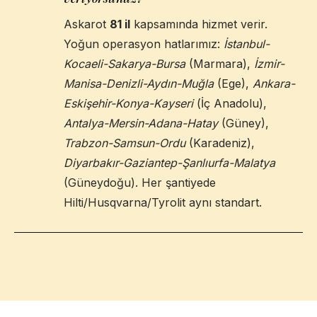
Askarot
81 il
kapsamında hizmet verir.
Yoğun operasyon hatlarımız:
İstanbul-
Kocaeli-Sakarya-Bursa
(Marmara),
İzmir-
Manisa-Denizli-Aydın-Muğla
(Ege),
Ankara-
Eskişehir-Konya-Kayseri
(İç Anadolu),
Antalya-Mersin-Adana-Hatay
(Güney),
Trabzon-Samsun-Ordu
(Karadeniz),
Diyarbakır-Gaziantep-Şanlıurfa-Malatya
(Güneydoğu). Her şantiyede
Hilti/Husqvarna/Tyrolit aynı standart.