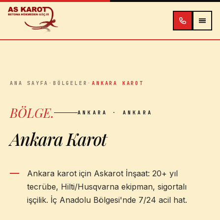
İçeriğe atla
ANA SAYFA
·
BÖLGELER
·
ANKARA KAROT
BÖLGE
.
ANKARA
· ANKARA
Ankara Karot
Ankara karot için Askarot İnşaat: 20+ yıl
tecrübe, Hilti/Husqvarna ekipman, sigortalı
işçilik. İç Anadolu Bölgesi'nde 7/24 acil hat.