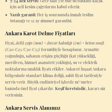
7/24 acil servis:
Gece saat 3'te bile su baskını/kaçak
için acil kesim çağrılarını kabul ederiz.
Yazılı garanti:
Her iş sonrasında imzalı teslim
tutanağı ve 12 ay zimmet garantisi.
Ankara Karot Delme Fiyatları
Fiyat,
delik çapı (mm) × duvar kalınlığı (cm) × beton sınıfı
(C20/C25/C30/C35)
formülüyle hesaplanır. Armatür
yoğunluğu, sahanın erişim güçlüğü (kat yüksekliği,
merdiven, hizmet asansörü yokluğu), su ve elektrik
noktalarına uzaklık fiyatı etkiler. Askarot İnşaat Ankara
bölgesinde standart klima deliği, sabit fiyat tarifesiyle
servis verir. Büyük endüstriyel işlerde m²/metre
bazında özel fiyat çıkarılır.
Keşif ücretsizdir
, kararı siz
verirsiniz.
Ankara Servis Alanımız