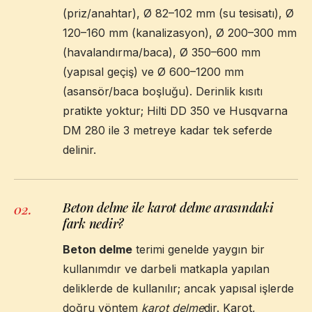
(priz/anahtar), Ø 82–102 mm (su tesisatı), Ø
120–160 mm (kanalizasyon), Ø 200–300 mm
(havalandırma/baca), Ø 350–600 mm
(yapısal geçiş) ve Ø 600–1200 mm
(asansör/baca boşluğu). Derinlik kısıtı
pratikte yoktur; Hilti DD 350 ve Husqvarna
DM 280 ile 3 metreye kadar tek seferde
delinir.
Beton delme ile karot delme arasındaki
02
.
fark nedir?
Beton delme
terimi genelde yaygın bir
kullanımdır ve darbeli matkapla yapılan
deliklerde de kullanılır; ancak yapısal işlerde
doğru yöntem
karot delme
dir. Karot,