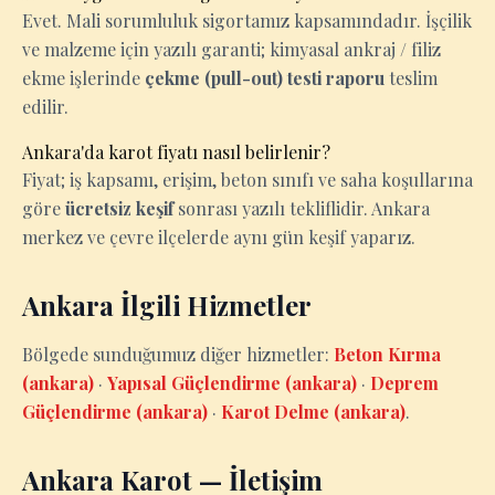
Evet. Mali sorumluluk sigortamız kapsamındadır. İşçilik
ve malzeme için yazılı garanti; kimyasal ankraj / filiz
ekme işlerinde
çekme (pull-out) testi raporu
teslim
edilir.
Ankara'da karot fiyatı nasıl belirlenir?
Fiyat; iş kapsamı, erişim, beton sınıfı ve saha koşullarına
göre
ücretsiz keşif
sonrası yazılı tekliflidir. Ankara
merkez ve çevre ilçelerde aynı gün keşif yaparız.
Ankara İlgili Hizmetler
Bölgede sunduğumuz diğer hizmetler:
Beton Kırma
(ankara)
·
Yapısal Güçlendirme (ankara)
·
Deprem
Güçlendirme (ankara)
·
Karot Delme (ankara)
.
Ankara Karot — İletişim