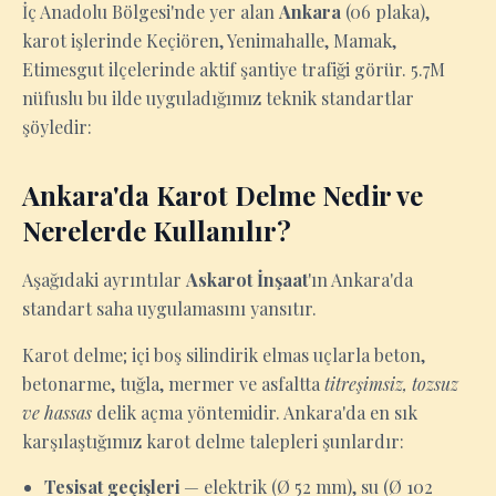
İç Anadolu Bölgesi'nde yer alan
Ankara
(06 plaka),
karot işlerinde Keçiören, Yenimahalle, Mamak,
Etimesgut ilçelerinde aktif şantiye trafiği görür. 5.7M
nüfuslu bu ilde uyguladığımız teknik standartlar
şöyledir:
Ankara'da Karot Delme Nedir ve
Nerelerde Kullanılır?
Aşağıdaki ayrıntılar
Askarot İnşaat
'ın Ankara'da
standart saha uygulamasını yansıtır.
Karot delme; içi boş silindirik elmas uçlarla beton,
betonarme, tuğla, mermer ve asfaltta
titreşimsiz, tozsuz
ve hassas
delik açma yöntemidir. Ankara'da en sık
karşılaştığımız karot delme talepleri şunlardır:
Tesisat geçişleri
— elektrik (Ø 52 mm), su (Ø 102