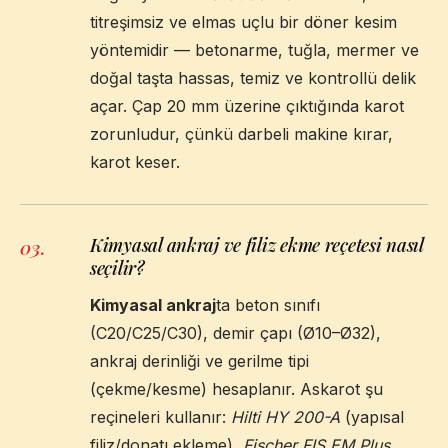
titreşimsiz ve elmas uçlu bir döner kesim
yöntemidir — betonarme, tuğla, mermer ve
doğal taşta hassas, temiz ve kontrollü delik
açar. Çap 20 mm üzerine çıktığında karot
zorunludur, çünkü darbeli makine kırar,
karot keser.
Kimyasal ankraj ve filiz ekme reçetesi nasıl
03
.
seçilir?
Kimyasal ankraj
ta beton sınıfı
(C20/C25/C30), demir çapı (Ø10–Ø32),
ankraj derinliği ve gerilme tipi
(çekme/kesme) hesaplanır. Askarot şu
reçineleri kullanır:
Hilti HY 200-A
(yapısal
filiz/donatı ekleme),
Fischer FIS EM Plus