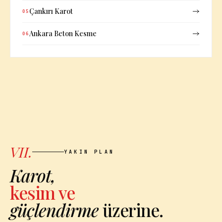
Çankırı Karot
05
Ankara Beton Kesme
06
VII.
YAKIN PLAN
Karot,
kesim ve
güçlendirme
üzerine.