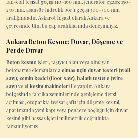
fan-coil tesisat geçişi 110–160 mm, jeneratör egzoz 150–
250 mm, asansör hidrolik boru geçişi 300–500 mm
aralığındadır. Askarot İnşaat olarak Ankara ve
çevresinde tüm bu çap aralıklarında deneyimliyiz.
Ankara Beton Kesme: Duvar, Döşeme ve
Perde Duvar
Beton kesme
işleri, taşıyıcı olan veya olmayan
betonarme elemanlarda
elmas uçlu duvar testeri (wall
saw)
,
zemin kesici (floor saw)
,
halatlı testere (wire
saw)
ve
el kesim makineleri
ile yapılır. Ankara
bölgesinde fabrika zeminlerinde genişleme derzi
açılması, otoparkta tesisat şaftı için döşeme kesimi,
apartmanda yeni kapı veya pencere boşluğu için duvar
kesimi gibi hassas işleri milimetrik doğrulukta
tamamlıyoruz.