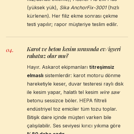
(yüksek yük),
Sika AnchorFix-3001
(hızlı
kürlenen). Her filiz ekme sonrası çekme
testi yapılır; rapor müşteriye teslim edilir.
Karot ve beton kesim sırasında ev/işyeri
04
.
rahatsız olur mu?
Hayır. Askarot ekipmanları
titreşimsiz
elmaslı
sistemlerdir: karot motoru dönme
hareketiyle keser, duvar testeresi raylı disk
ile kesim yapar, halatlı tel kesim
wire saw
betonu sessizce böler. HEPA filtreli
endüstriyel toz emiciler tüm tozu toplar.
Bitişik daire içinde müşteri varken bile
çalışılabilir. Ses seviyesi kırıcı yıkıma göre
%80 daha azdır
.