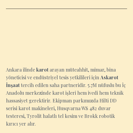
ANKARA
Ankara ilinde
karot
arayan müteahhit, mimar, bina
yöneticisi ve endüstriyel tesis yetkilileri için
Askarot
İnşaat
tercih edilen saha partneridir. 5.7M nüfuslu bu İç
Anadolu merkezinde karot işleri hem ivedi hem teknik
hassasiyet gerektirir. Ekipman parkımızda Hilti DD
serisi karot makineleri, Husqvarna WS 482 duvar
testeresi, Tyrolit halatlı tel kesim ve Brokk robotik
kırıcı yer alır.