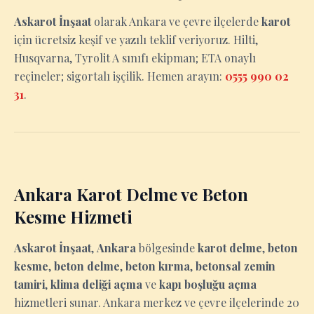
Askarot İnşaat
olarak Ankara ve çevre ilçelerde
karot
için ücretsiz keşif ve yazılı teklif veriyoruz. Hilti,
Husqvarna, Tyrolit A sınıfı ekipman; ETA onaylı
reçineler; sigortalı işçilik. Hemen arayın:
0555 990 02
31
.
Ankara Karot Delme ve Beton
Kesme Hizmeti
Askarot İnşaat
,
Ankara
bölgesinde
karot delme
,
beton
kesme
,
beton delme
,
beton kırma
,
betonsal zemin
tamiri
,
klima deliği açma
ve
kapı boşluğu açma
hizmetleri sunar. Ankara merkez ve çevre ilçelerinde 20