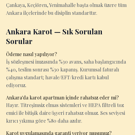
Çankaya, Keçiören, Yenimahalle başta olmak üzere tüm
Ankara ilçelerinde bu disiplin standarttır.
Ankara Karot — Sık Sorulan
Sorular
Ödeme nasıl yapılıyor?
İş sözleşmesi imzasında %30 avans, saha başlangıcında
%40, teslim sonrası %30 kapanış. Kurumsal faturalı
çalışma standart; havale/EFT/kredi kartı kabul
ediyoruz.
Ankara'da karot apartman içinde rahatsız eder mi?
Hayır. Titreşimsiz elmas sistemleri ve HEPA filtreli toz
emici ile bitişik daire/işyeri rahatsız olmaz. Ses seviyesi
kırıcı yıkıma göre %80 daha azdır.
Karot uygulamasında garanti veriyor musunuz?