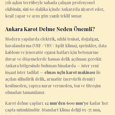
yılı aşkın tecrübeyle sahada çalışan profesyonel
ekibimiz, sizi 60 dakika içinde Ankara'da ziyaret eder,
keşif yapar ve aynı gün yazılı teklif sunar.
Ankara Karot Delme Neden Önemli?
Modern yapılarda elektrik, sıhhi tesisat, doğalgaz,
havalandırma (VRF / VRV / Split klima), sprinkler, data
kablosu ve jeneratör egzoz hatları için betonarme
duvar ve döşemelerde hassas delik açılması gerekir.
Ankara bölgesinde bulunan binalarda — ister yeni
inşaat ister tadilat —
elmas uçlu karot makinası
ile
açılan silindirik delik, armatür (nervürlü demir)
kesilmeden, yapıya zarar vermeden, toz ve titreşim
olmadan tamamlanır.
Karot delme çapları:
12 mm'den 600 mm'ye
kadar her
çapta mümkündür. Standart klima deliği 65–75 mm,