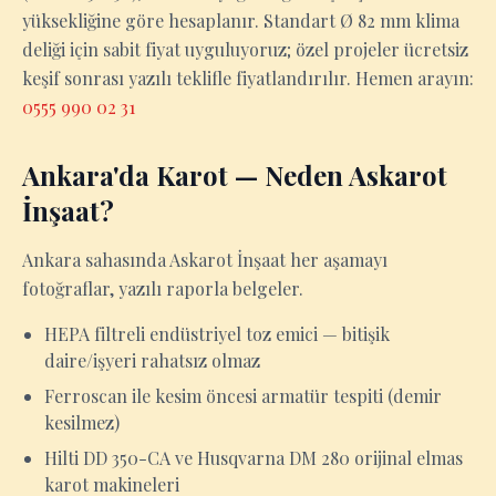
yüksekliğine göre hesaplanır. Standart Ø 82 mm klima
deliği için sabit fiyat uyguluyoruz; özel projeler ücretsiz
keşif sonrası yazılı teklifle fiyatlandırılır. Hemen arayın:
0555 990 02 31
Ankara'da Karot — Neden Askarot
İnşaat?
Ankara sahasında Askarot İnşaat her aşamayı
fotoğraflar, yazılı raporla belgeler.
HEPA filtreli endüstriyel toz emici — bitişik
daire/işyeri rahatsız olmaz
Ferroscan ile kesim öncesi armatür tespiti (demir
kesilmez)
Hilti DD 350-CA ve Husqvarna DM 280 orijinal elmas
karot makineleri