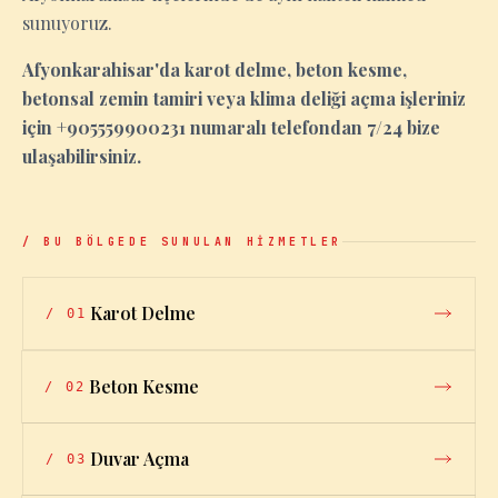
sunuyoruz.
Afyonkarahisar'da karot delme, beton kesme,
betonsal zemin tamiri veya klima deliği açma işleriniz
için +905559900231 numaralı telefondan 7/24 bize
ulaşabilirsiniz.
/ BU BÖLGEDE SUNULAN HİZMETLER
Karot Delme
/
01
Beton Kesme
/
02
Duvar Açma
/
03