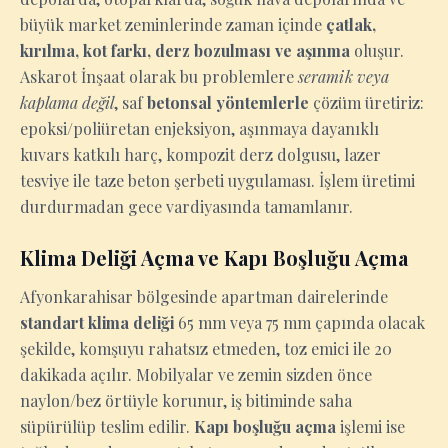
büyük market zeminlerinde zaman içinde
çatlak,
kırılma, kot farkı, derz bozulması ve aşınma
oluşur.
Askarot İnşaat olarak bu problemlere
seramik veya
kaplama değil
, saf
betonsal yöntemlerle
çözüm üretiriz:
epoksi/poliüretan enjeksiyon, aşınmaya dayanıklı
kuvars katkılı harç, kompozit derz dolgusu, lazer
tesviye ile taze beton şerbeti uygulaması. İşlem üretimi
durdurmadan gece vardiyasında tamamlanır.
Klima Deliği Açma ve Kapı Boşluğu Açma
Afyonkarahisar bölgesinde apartman dairelerinde
standart klima deliği
65 mm veya 75 mm çapında olacak
şekilde, komşuyu rahatsız etmeden, toz emici ile 20
dakikada açılır. Mobilyalar ve zemin sizden önce
naylon/bez örtüyle korunur, iş bitiminde saha
süpürülüp teslim edilir.
Kapı boşluğu açma
işlemi ise