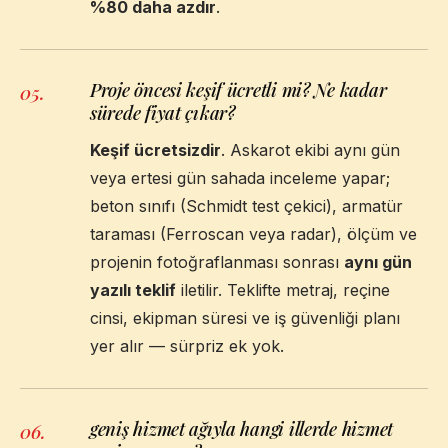
%80 daha azdır
.
Proje öncesi keşif ücretli mi? Ne kadar
05
.
sürede fiyat çıkar?
Keşif ücretsizdir
. Askarot ekibi aynı gün
veya ertesi gün sahada inceleme yapar;
beton sınıfı (Schmidt test çekici), armatür
taraması (Ferroscan veya radar), ölçüm ve
projenin fotoğraflanması sonrası
aynı gün
yazılı teklif
iletilir. Teklifte metraj, reçine
cinsi, ekipman süresi ve iş güvenliği planı
yer alır — sürpriz ek yok.
geniş hizmet ağıyla hangi illerde hizmet
06
.