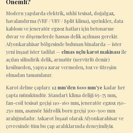
Önemli?
Modern yapılarda elektrik, sıhhi tesisat, doğalgaz,
havalandırma (VRF / VRV / Split klima), sprinkler, data
kablosu ve jeneratör egzoz hatları için betonarme
duvar ve döşemelerde hassas delik açılması gerekir.
Afyonkarahisar bölgesinde bulunan binalarda — ister
yeni inşaat ister tadilat —
elmas uçlu karot makinası
ile
açılan silindirik delik, armatür (nervürlü demir)
kesilmeden, yapıya zarar vermeden, toz ve titreşim
olmadan tamamlanır.
Karot delme çapları:
12 mm'den 600 mm'ye
kadar her
çapta mümkündür. Standart klima deliği 65–75 mm,
fan-coil tesisat geçişi 110–160 mm, jeneratör egzoz 150–
250 mm, asansör hidrolik boru geçişi 300–500 mm
aralığındadır. Askarot İnşaat olarak Afyonkarahisar ve
çevresinde tüm bu çap aralıklarında deneyimliyiz.