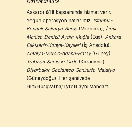
veriyorsunuz?
Askarot
81 il
kapsamında hizmet verir.
Yoğun operasyon hatlarımız:
İstanbul-
Kocaeli-Sakarya-Bursa
(Marmara),
İzmir-
Manisa-Denizli-Aydın-Muğla
(Ege),
Ankara-
Eskişehir-Konya-Kayseri
(İç Anadolu),
Antalya-Mersin-Adana-Hatay
(Güney),
Trabzon-Samsun-Ordu
(Karadeniz),
Diyarbakır-Gaziantep-Şanlıurfa-Malatya
(Güneydoğu). Her şantiyede
Hilti/Husqvarna/Tyrolit aynı standart.