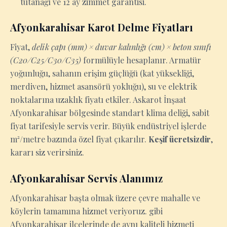
tutanağı ve 12 ay zimmet garantisi.
Afyonkarahisar Karot Delme Fiyatları
Fiyat,
delik çapı (mm) × duvar kalınlığı (cm) × beton sınıfı
(C20/C25/C30/C35)
formülüyle hesaplanır. Armatür
yoğunluğu, sahanın erişim güçlüğü (kat yüksekliği,
merdiven, hizmet asansörü yokluğu), su ve elektrik
noktalarına uzaklık fiyatı etkiler. Askarot İnşaat
Afyonkarahisar bölgesinde standart klima deliği, sabit
fiyat tarifesiyle servis verir. Büyük endüstriyel işlerde
m²/metre bazında özel fiyat çıkarılır.
Keşif ücretsizdir
,
kararı siz verirsiniz.
Afyonkarahisar Servis Alanımız
Afyonkarahisar başta olmak üzere çevre mahalle ve
köylerin tamamına hizmet veriyoruz. gibi
Afyonkarahisar ilçelerinde de aynı kaliteli hizmeti