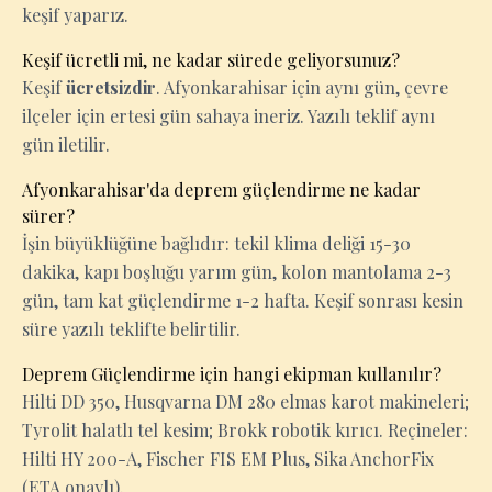
keşif yaparız.
Keşif ücretli mi, ne kadar sürede geliyorsunuz?
Keşif
ücretsizdir
. Afyonkarahisar için aynı gün, çevre
ilçeler için ertesi gün sahaya ineriz. Yazılı teklif aynı
gün iletilir.
Afyonkarahisar'da deprem güçlendirme ne kadar
sürer?
İşin büyüklüğüne bağlıdır: tekil klima deliği 15-30
dakika, kapı boşluğu yarım gün, kolon mantolama 2-3
gün, tam kat güçlendirme 1-2 hafta. Keşif sonrası kesin
süre yazılı teklifte belirtilir.
Deprem Güçlendirme için hangi ekipman kullanılır?
Hilti DD 350, Husqvarna DM 280 elmas karot makineleri;
Tyrolit halatlı tel kesim; Brokk robotik kırıcı. Reçineler:
Hilti HY 200-A, Fischer FIS EM Plus, Sika AnchorFix
(ETA onaylı).