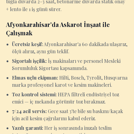
tuğla duvarda 2–3 saat, betonarme duvarda statik onay
+ lento ile 1 iş günü sürer.
Afyonkarahisar'da Askarot İnşaat ile
Çalışmak
Ücretsiz keşif:
Afyonkarahisar'a 60 dakikada ulaşırız,
ölçü alırız, aynı gün teklif.
Sigortalı işçilik:
İş makinaları ve personel Mesleki
Sorumluluk Sigortası kapsamında.
Elmas uçlu ekipman:
Hilti, Bosch, Tyrolit, Husqvarna
marka profesyonel karot ve kesim makineleri.
Toz kontrol sistemi:
HEPA filtreli endüstriyel toz
emici — iç mekanda görünür toz bırakmaz.
7/24 acil servis:
Gece saat 3'te bile su baskını/kaçak
için acil kesim çağrılarını kabul ederiz.
Yazılı garanti:
Her iş sonrasında imzalı teslim