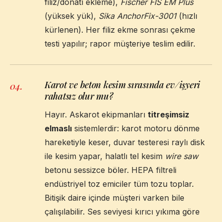
filiz/donatı ekleme),
Fischer FIS EM Plus
(yüksek yük),
Sika AnchorFix-3001
(hızlı
kürlenen). Her filiz ekme sonrası çekme
testi yapılır; rapor müşteriye teslim edilir.
Karot ve beton kesim sırasında ev/işyeri
04
.
rahatsız olur mu?
Hayır. Askarot ekipmanları
titreşimsiz
elmaslı
sistemlerdir: karot motoru dönme
hareketiyle keser, duvar testeresi raylı disk
ile kesim yapar, halatlı tel kesim
wire saw
betonu sessizce böler. HEPA filtreli
endüstriyel toz emiciler tüm tozu toplar.
Bitişik daire içinde müşteri varken bile
çalışılabilir. Ses seviyesi kırıcı yıkıma göre