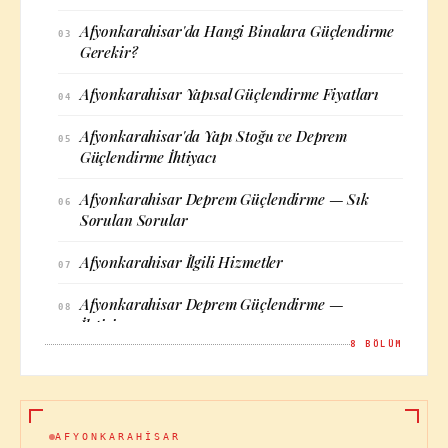
Afyonkarahisar'da Hangi Binalara Güçlendirme
03
Gerekir?
Afyonkarahisar Yapısal Güçlendirme Fiyatları
04
Afyonkarahisar'da Yapı Stoğu ve Deprem
05
Güçlendirme İhtiyacı
Afyonkarahisar Deprem Güçlendirme — Sık
06
Sorulan Sorular
Afyonkarahisar İlgili Hizmetler
07
Afyonkarahisar Deprem Güçlendirme —
08
İletişim
8
BÖLÜM
AFYONKARAHISAR