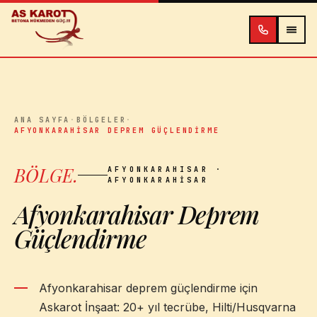
İçeriğe atla
ANA SAYFA
·
BÖLGELER
·
AFYONKARAHISAR DEPREM GÜÇLENDIRME
BÖLGE
.
AFYONKARAHISAR
·
AFYONKARAHISAR
Afyonkarahisar Deprem
Güçlendirme
Afyonkarahisar deprem güçlendirme için
Askarot İnşaat: 20+ yıl tecrübe, Hilti/Husqvarna