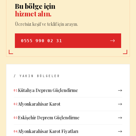
Bu bölge için
hizmet alın.
Ücretsiz keşif ve teklif için arayın.
0555 990 02 31
/ YAKIN BÖLGELER
Kütahya Deprem Güçlendirme
01
Afyonkarahisar Karot
02
Eskişehir Deprem Güçlendirme
03
Afyonkarahisar Karot Fiyatları
04