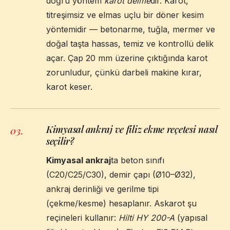
doğru yöntem
karot delme
dir. Karot,
titreşimsiz ve elmas uçlu bir döner kesim
yöntemidir — betonarme, tuğla, mermer ve
doğal taşta hassas, temiz ve kontrollü delik
açar. Çap 20 mm üzerine çıktığında karot
zorunludur, çünkü darbeli makine kırar,
karot keser.
Kimyasal ankraj ve filiz ekme reçetesi nasıl
03
.
seçilir?
Kimyasal ankraj
ta beton sınıfı
(C20/C25/C30), demir çapı (Ø10–Ø32),
ankraj derinliği ve gerilme tipi
(çekme/kesme) hesaplanır. Askarot şu
reçineleri kullanır:
Hilti HY 200-A
(yapısal