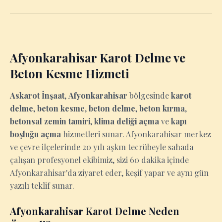
Afyonkarahisar Karot Delme ve
Beton Kesme Hizmeti
Askarot İnşaat
,
Afyonkarahisar
bölgesinde
karot
delme
,
beton kesme
,
beton delme
,
beton kırma
,
betonsal zemin tamiri
,
klima deliği açma
ve
kapı
boşluğu açma
hizmetleri sunar. Afyonkarahisar merkez
ve çevre ilçelerinde 20 yılı aşkın tecrübeyle sahada
çalışan profesyonel ekibimiz, sizi 60 dakika içinde
Afyonkarahisar'da ziyaret eder, keşif yapar ve aynı gün
yazılı teklif sunar.
Afyonkarahisar Karot Delme Neden