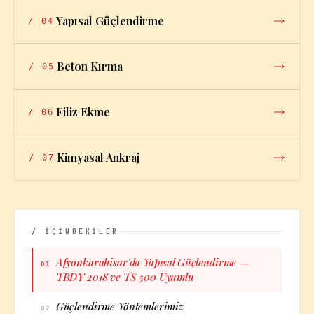
Yapısal Güçlendirme
/
04
Beton Kırma
/
05
Filiz Ekme
/
06
Kimyasal Ankraj
/
07
/ İÇİNDEKİLER
Afyonkarahisar'da Yapısal Güçlendirme —
01
TBDY 2018 ve TS 500 Uyumlu
Güçlendirme Yöntemlerimiz
02