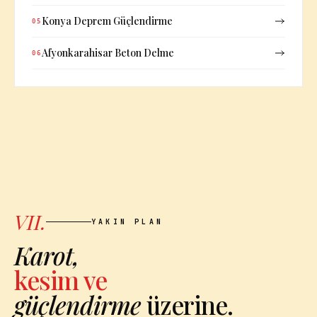
Konya Deprem Güçlendirme
05
Afyonkarahisar Beton Delme
06
VII.
YAKIN PLAN
Karot,
kesim ve
güçlendirme
üzerine.