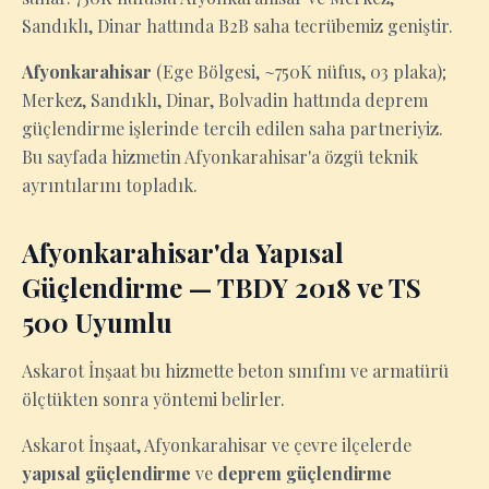
Sandıklı, Dinar hattında B2B saha tecrübemiz geniştir.
Afyonkarahisar
(Ege Bölgesi, ~750K nüfus, 03 plaka);
Merkez, Sandıklı, Dinar, Bolvadin hattında deprem
güçlendirme işlerinde tercih edilen saha partneriyiz.
Bu sayfada hizmetin Afyonkarahisar'a özgü teknik
ayrıntılarını topladık.
Afyonkarahisar'da Yapısal
Güçlendirme — TBDY 2018 ve TS
500 Uyumlu
Askarot İnşaat bu hizmette beton sınıfını ve armatürü
ölçtükten sonra yöntemi belirler.
Askarot İnşaat, Afyonkarahisar ve çevre ilçelerde
yapısal güçlendirme
ve
deprem güçlendirme