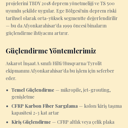
projelerini TBDY 2018 deprem yönetmeliği ve TS 500
uyumlu şekilde uygular. Ege Bölgesi'nin deprem riski
tarihsel olarak orta-yüksek segmentte değerlendirilir
— bu da Afyonkarahisar'da 1999 öncesi binaların
güçlendirme ihtiyacını artırır.
Güçlendirme Yöntemlerimiz
Askarot İnşaat A sınıfı Hilti/Husqvarna/Tyrolit
ekipmanını Afyonkarahisar'da bu işlem için seferber
eder.
Temel Güçlendirme
— mikropile, jet-grouting,
genişletme
CFRP Karbon Fiber Sargılama
— kolon/kiriş taşıma
kapasitesi 2-3 kat artar
Kiriş Güçlendirme
— CFRP altlık veya çelik plaka