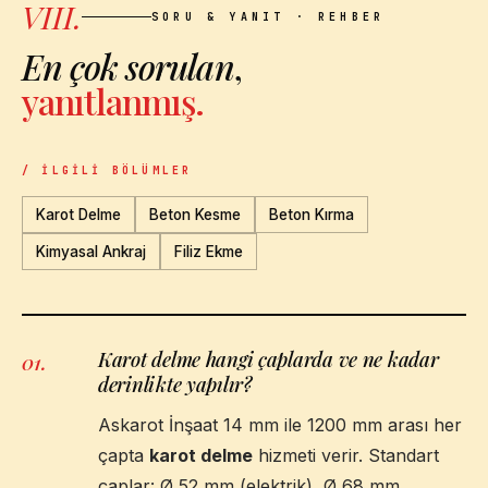
VIII.
SORU & YANIT · REHBER
En çok sorulan
,
yanıtlanmış.
/ İLGILI BÖLÜMLER
Karot Delme
Beton Kesme
Beton Kırma
Kimyasal Ankraj
Filiz Ekme
Karot delme hangi çaplarda ve ne kadar
01
.
derinlikte yapılır?
Askarot İnşaat 14 mm ile 1200 mm arası her
çapta
karot delme
hizmeti verir. Standart
çaplar: Ø 52 mm (elektrik), Ø 68 mm