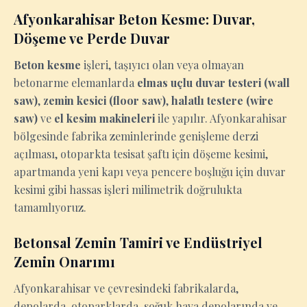
Afyonkarahisar Beton Kesme: Duvar,
Döşeme ve Perde Duvar
Beton kesme
işleri, taşıyıcı olan veya olmayan
betonarme elemanlarda
elmas uçlu duvar testeri (wall
saw)
,
zemin kesici (floor saw)
,
halatlı testere (wire
saw)
ve
el kesim makineleri
ile yapılır. Afyonkarahisar
bölgesinde fabrika zeminlerinde genişleme derzi
açılması, otoparkta tesisat şaftı için döşeme kesimi,
apartmanda yeni kapı veya pencere boşluğu için duvar
kesimi gibi hassas işleri milimetrik doğrulukta
tamamlıyoruz.
Betonsal Zemin Tamiri ve Endüstriyel
Zemin Onarımı
Afyonkarahisar ve çevresindeki fabrikalarda,
depolarda, otoparklarda, soğuk hava depolarında ve