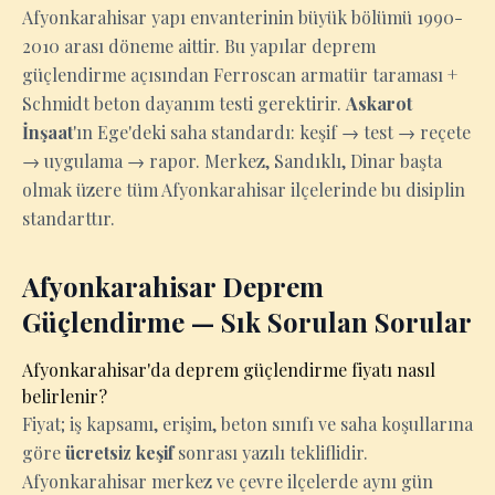
Afyonkarahisar yapı envanterinin büyük bölümü 1990-
2010 arası döneme aittir. Bu yapılar deprem
güçlendirme açısından Ferroscan armatür taraması +
Schmidt beton dayanım testi gerektirir.
Askarot
İnşaat
'ın Ege'deki saha standardı: keşif → test → reçete
→ uygulama → rapor. Merkez, Sandıklı, Dinar başta
olmak üzere tüm Afyonkarahisar ilçelerinde bu disiplin
standarttır.
Afyonkarahisar Deprem
Güçlendirme — Sık Sorulan Sorular
Afyonkarahisar'da deprem güçlendirme fiyatı nasıl
belirlenir?
Fiyat; iş kapsamı, erişim, beton sınıfı ve saha koşullarına
göre
ücretsiz keşif
sonrası yazılı tekliflidir.
Afyonkarahisar merkez ve çevre ilçelerde aynı gün