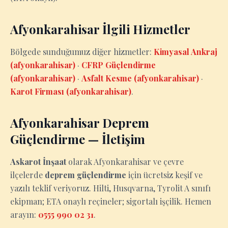
Afyonkarahisar İlgili Hizmetler
Bölgede sunduğumuz diğer hizmetler:
Kimyasal Ankraj
(afyonkarahisar)
·
CFRP Güçlendirme
(afyonkarahisar)
·
Asfalt Kesme (afyonkarahisar)
·
Karot Firması (afyonkarahisar)
.
Afyonkarahisar Deprem
Güçlendirme — İletişim
Askarot İnşaat
olarak Afyonkarahisar ve çevre
ilçelerde
deprem güçlendirme
için ücretsiz keşif ve
yazılı teklif veriyoruz. Hilti, Husqvarna, Tyrolit A sınıfı
ekipman; ETA onaylı reçineler; sigortalı işçilik. Hemen
arayın:
0555 990 02 31
.