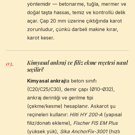
yöntemidir — betonarme, tuğla, mermer ve
doğal taşta hassas, temiz ve kontrollü delik
açar. Çap 20 mm üzerine çıktığında karot
zorunludur, çünkü darbeli makine kırar,
karot keser.
Kimyasal ankraj ve filiz ekme reçetesi nasıl
03
.
seçilir?
Kimyasal ankraj
ta beton sınıfı
(C20/C25/C30), demir çapı (Ø10–Ø32),
ankraj derinliği ve gerilme tipi
(çekme/kesme) hesaplanır. Askarot şu
reçineleri kullanır:
Hilti HY 200-A
(yapısal
filiz/donatı ekleme),
Fischer FIS EM Plus
(yüksek yük),
Sika AnchorFix-3001
(hızlı