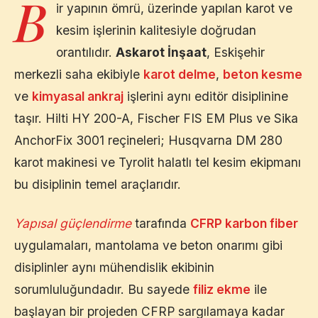
B
ir yapının ömrü, üzerinde yapılan karot ve
kesim işlerinin kalitesiyle doğrudan
orantılıdır.
Askarot İnşaat
,
Eskişehir
merkezli saha ekibiyle
karot delme
,
beton kesme
ve
kimyasal ankraj
işlerini aynı editör disiplinine
taşır. Hilti HY 200-A, Fischer FIS EM Plus ve Sika
AnchorFix 3001 reçineleri; Husqvarna DM 280
karot makinesi ve Tyrolit halatlı tel kesim ekipmanı
bu disiplinin temel araçlarıdır.
Yapısal güçlendirme
tarafında
CFRP karbon fiber
uygulamaları, mantolama ve beton onarımı gibi
disiplinler aynı mühendislik ekibinin
sorumluluğundadır. Bu sayede
filiz ekme
ile
başlayan bir projeden CFRP sargılamaya kadar