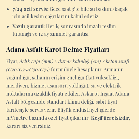
7/24 acil servis:
Gece saat 3'te bile su baskını/kaçak
için acil kesim çağrılarını kabul ederiz.
Yazılı garanti:
Her iş sonrasında imzalı teslim
tutanağı ve 12 ay zimmet garantisi.
Adana Asfalt Karot Delme Fiyatları
Fiyat,
delik çapı (mm) × duvar kalınlığı (cm) × beton sınıfı
(C20/C25/C30/C35)
formülüyle hesaplanır. Armatür
yoğunluğu, sahanın erişim güçlüğü (kat yüksekliği,
merdiven, hizmet asansörü yokluğu), su ve elektrik
noktalarına uzaklık fiyatı etkiler. Askarot İnşaat Adana
Asfalt bölgesinde standart klima deliği, sabit fiyat
tarifesiyle servis verir. Büyük endüstriyel işlerde
m²/metre bazında özel fiyat çıkarılır.
Keşif ücretsizdir
,
kararı siz verirsiniz.