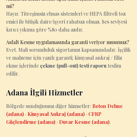
mi?
Hayır. Titreşimsiz elmas sistemleri ve HEPA filtreli toz
emici ile bitişik daire/işyeri rahatsız olmaz. Ses seviyesi
kırıcı yıkıma göre %80 daha azdır.
Asfalt Kesme uygulamasında garanti veriyor musunuz?
Evet. Mali sorumluluk sigortamız kapsamındadır. İşçilik
ve malzeme için yazılı garanti; kimyasal ankraj / filiz
ekme işlerinde
çekme (pull-out) testi raporu
teslim
edilir.
Adana İlgili Hizmetler
Bölgede sunduğumuz diğer hizmetler:
Beton Delme
(adana)
·
Kimyasal Ankraj (adana)
·
CFRP
Güçlendirme (adana)
·
Duvar Kesme (adana)
.