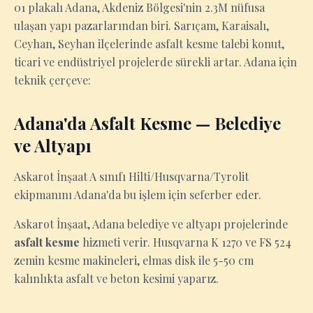
01 plakalı Adana, Akdeniz Bölgesi'nin 2.3M nüfusa
ulaşan yapı pazarlarından biri. Sarıçam, Karaisalı,
Ceyhan, Seyhan ilçelerinde asfalt kesme talebi konut,
ticari ve endüstriyel projelerde sürekli artar. Adana için
teknik çerçeve:
Adana'da Asfalt Kesme — Belediye
ve Altyapı
Askarot İnşaat A sınıfı Hilti/Husqvarna/Tyrolit
ekipmanını Adana'da bu işlem için seferber eder.
Askarot İnşaat, Adana belediye ve altyapı projelerinde
asfalt kesme
hizmeti verir. Husqvarna K 1270 ve FS 524
zemin kesme makineleri, elmas disk ile 5-50 cm
kalınlıkta asfalt ve beton kesimi yaparız.