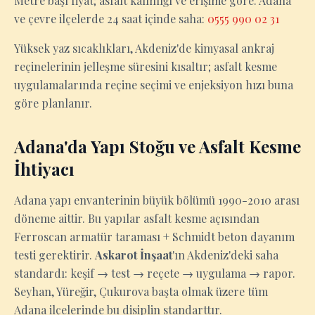
Metre başı fiyat; asfalt kalınlığı ve erişime göre. Adana
ve çevre ilçelerde 24 saat içinde saha:
0555 990 02 31
Yüksek yaz sıcaklıkları, Akdeniz'de kimyasal ankraj
reçinelerinin jelleşme süresini kısaltır; asfalt kesme
uygulamalarında reçine seçimi ve enjeksiyon hızı buna
göre planlanır.
Adana'da Yapı Stoğu ve Asfalt Kesme
İhtiyacı
Adana yapı envanterinin büyük bölümü 1990-2010 arası
döneme aittir. Bu yapılar asfalt kesme açısından
Ferroscan armatür taraması + Schmidt beton dayanım
testi gerektirir.
Askarot İnşaat
'ın Akdeniz'deki saha
standardı: keşif → test → reçete → uygulama → rapor.
Seyhan, Yüreğir, Çukurova başta olmak üzere tüm
Adana ilçelerinde bu disiplin standarttır.