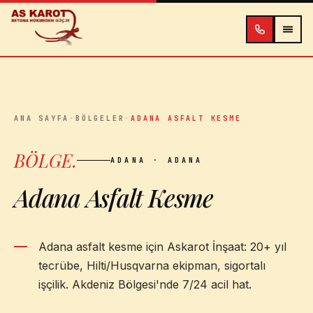
İçeriğe atla
ANA SAYFA
·
BÖLGELER
·
ADANA ASFALT KESME
BÖLGE
.
ADANA
· ADANA
Adana Asfalt Kesme
Adana asfalt kesme için Askarot İnşaat: 20+ yıl
tecrübe, Hilti/Husqvarna ekipman, sigortalı
işçilik. Akdeniz Bölgesi'nde 7/24 acil hat.