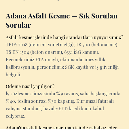
Adana Asfalt Kesme — Sık Sorulan
Sorular
Asfalt kesme işlerinde hangi standartlara uyuyorsunuz?
TBDY 2018 (deprem yönetmeliği), TS 500 (betonarme),
TS EN 1504 (beton onarım), 6331 İSG kanunu.
Reçinelerimiz ETA onaylı, ekipmanlarımız yıllık
kalibrasyonlu, personelimiz SGK kayıtlı ve iş güvenliği
belgeli.
Ödeme nasıl yapılıyor?
İş sözleşmesi imzasında %30 avans, saha başlangıcında
%40, teslim sonrası %30 kapanış. Kurumsal faturalı
çalışma standart; havale/EFT/kredi kartı kabul
ediyoruz.
Adana'da asfalt kesme apartman içinde rahatsız eder