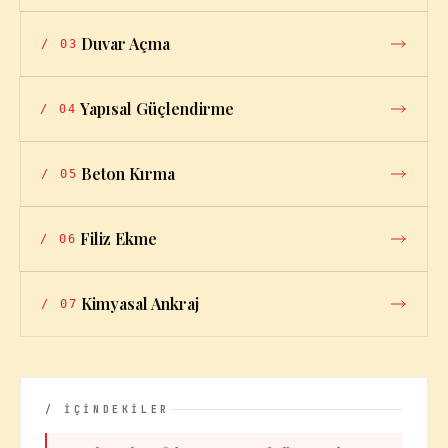
Duvar Açma
/
03
Yapısal Güçlendirme
/
04
Beton Kırma
/
05
Filiz Ekme
/
06
Kimyasal Ankraj
/
07
/ İÇİNDEKİLER