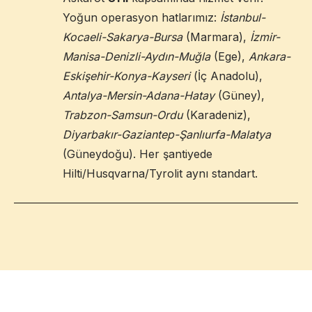
Yoğun operasyon hatlarımız:
İstanbul-
Kocaeli-Sakarya-Bursa
(Marmara),
İzmir-
Manisa-Denizli-Aydın-Muğla
(Ege),
Ankara-
Eskişehir-Konya-Kayseri
(İç Anadolu),
Antalya-Mersin-Adana-Hatay
(Güney),
Trabzon-Samsun-Ordu
(Karadeniz),
Diyarbakır-Gaziantep-Şanlıurfa-Malatya
(Güneydoğu). Her şantiyede
Hilti/Husqvarna/Tyrolit aynı standart.