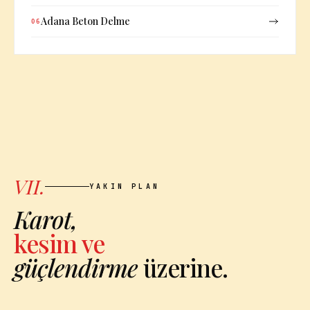
Adana Beton Delme
06
VII.
YAKIN PLAN
Karot,
kesim ve
güçlendirme
üzerine.