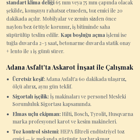
standart klima deliği
65 mm veya 75 mm çapında olacak
şekilde, komşuyu rahatsız etmeden, toz emici ile 20
dakikada açılır. Mobilyalar ve zemin sizden önce
naylon/bez örtüyle korunur, iş bitiminde saha
süpürülüp teslim edilir.
Kapı boşluğu açma
işlemi ise
tuğla duvarda 2–3 saat, betonarme duvarda statik onay
+ lento ile 1 iş günü sürer.
Adana Asfalt'ta Askarot İnşaat ile Çalışmak
Ücretsiz keşif:
Adana Asfalt'a 60 dakikada ulaşırız,
ölçü alırız, aynı gün teklif.
Sigortalı işçilik:
İş makinaları ve personel Mesleki
Sorumluluk Sigortası kapsamında.
Elmas uçlu ekipman:
Hilti, Bosch, Tyrolit, Husqvarna
marka profesyonel karot ve kesim makineleri.
Toz kontrol sistemi:
HEPA filtreli endüstriyel toz
emici — iç mekanda görünür toz bırakmaz.