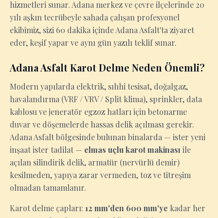
hizmetleri sunar. Adana merkez ve çevre ilçelerinde 20
yılı aşkın tecrübeyle sahada çalışan profesyonel
ekibimiz, sizi 60 dakika içinde Adana Asfalt'ta ziyaret
eder, keşif yapar ve aynı gün yazılı teklif sunar.
Adana Asfalt Karot Delme Neden Önemli?
Modern yapılarda elektrik, sıhhi tesisat, doğalgaz,
havalandırma (VRF / VRV / Split klima), sprinkler, data
kablosu ve jeneratör egzoz hatları için betonarme
duvar ve döşemelerde hassas delik açılması gerekir.
Adana Asfalt bölgesinde bulunan binalarda — ister yeni
inşaat ister tadilat —
elmas uçlu karot makinası
ile
açılan silindirik delik, armatür (nervürlü demir)
kesilmeden, yapıya zarar vermeden, toz ve titreşim
olmadan tamamlanır.
Karot delme çapları:
12 mm'den 600 mm'ye
kadar her