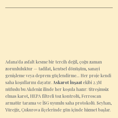
ADANA
Adana'da asfalt kesme bir tercih değil, çoğu zaman
zorunluluktur — tadilat, kentsel dönüşüm, sanayi
genişleme veya deprem güçlendirme... Her proje kendi
saha koşullarını dayatır.
Askarot İnşaat
ekibi 2.3M
nüfuslu bu Akdeniz ilinde her koşula hazır: titreşimsiz
elmas karot, HEPA filtreli toz kontrolü, Ferroscan
armatür tarama ve İSG uyumlu saha protokolü. Seyhan,
Yüreğir, Çukurova ilçelerinde gün içinde hizmet başlar.