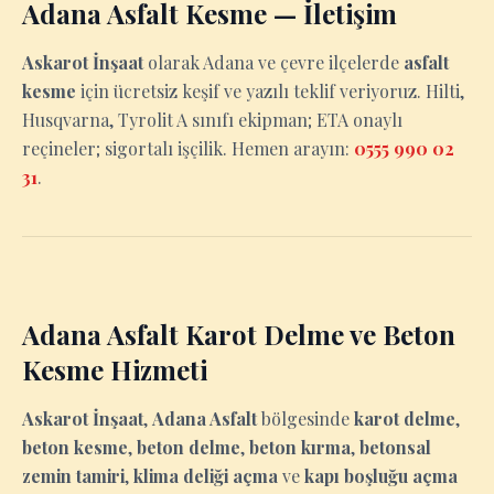
Adana Asfalt Kesme — İletişim
Askarot İnşaat
olarak Adana ve çevre ilçelerde
asfalt
kesme
için ücretsiz keşif ve yazılı teklif veriyoruz. Hilti,
Husqvarna, Tyrolit A sınıfı ekipman; ETA onaylı
reçineler; sigortalı işçilik. Hemen arayın:
0555 990 02
31
.
Adana Asfalt Karot Delme ve Beton
Kesme Hizmeti
Askarot İnşaat
,
Adana Asfalt
bölgesinde
karot delme
,
beton kesme
,
beton delme
,
beton kırma
,
betonsal
zemin tamiri
,
klima deliği açma
ve
kapı boşluğu açma