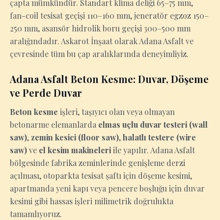
çapta mümkündür. Standart klima deliği 65–75 mm,
fan-coil tesisat geçişi 110–160 mm, jeneratör egzoz 150–
250 mm, asansör hidrolik boru geçişi 300–500 mm
aralığındadır. Askarot İnşaat olarak Adana Asfalt ve
çevresinde tüm bu çap aralıklarında deneyimliyiz.
Adana Asfalt Beton Kesme: Duvar, Döşeme
ve Perde Duvar
Beton kesme
işleri, taşıyıcı olan veya olmayan
betonarme elemanlarda
elmas uçlu duvar testeri (wall
saw)
,
zemin kesici (floor saw)
,
halatlı testere (wire
saw)
ve
el kesim makineleri
ile yapılır. Adana Asfalt
bölgesinde fabrika zeminlerinde genişleme derzi
açılması, otoparkta tesisat şaftı için döşeme kesimi,
apartmanda yeni kapı veya pencere boşluğu için duvar
kesimi gibi hassas işleri milimetrik doğrulukta
tamamlıyoruz.