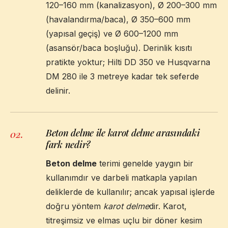
120–160 mm (kanalizasyon), Ø 200–300 mm
(havalandırma/baca), Ø 350–600 mm
(yapısal geçiş) ve Ø 600–1200 mm
(asansör/baca boşluğu). Derinlik kısıtı
pratikte yoktur; Hilti DD 350 ve Husqvarna
DM 280 ile 3 metreye kadar tek seferde
delinir.
Beton delme ile karot delme arasındaki
02
.
fark nedir?
Beton delme
terimi genelde yaygın bir
kullanımdır ve darbeli matkapla yapılan
deliklerde de kullanılır; ancak yapısal işlerde
doğru yöntem
karot delme
dir. Karot,
titreşimsiz ve elmas uçlu bir döner kesim