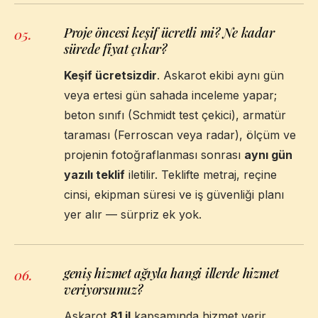
Proje öncesi keşif ücretli mi? Ne kadar
05
.
sürede fiyat çıkar?
Keşif ücretsizdir
. Askarot ekibi aynı gün
veya ertesi gün sahada inceleme yapar;
beton sınıfı (Schmidt test çekici), armatür
taraması (Ferroscan veya radar), ölçüm ve
projenin fotoğraflanması sonrası
aynı gün
yazılı teklif
iletilir. Teklifte metraj, reçine
cinsi, ekipman süresi ve iş güvenliği planı
yer alır — sürpriz ek yok.
geniş hizmet ağıyla hangi illerde hizmet
06
.
veriyorsunuz?
Askarot
81 il
kapsamında hizmet verir.