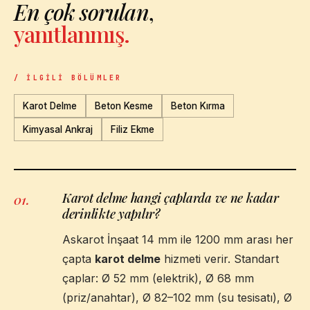
En çok sorulan
,
yanıtlanmış.
/ İLGILI BÖLÜMLER
Karot Delme
Beton Kesme
Beton Kırma
Kimyasal Ankraj
Filiz Ekme
Karot delme hangi çaplarda ve ne kadar
01
.
derinlikte yapılır?
Askarot İnşaat 14 mm ile 1200 mm arası her
çapta
karot delme
hizmeti verir. Standart
çaplar: Ø 52 mm (elektrik), Ø 68 mm
(priz/anahtar), Ø 82–102 mm (su tesisatı), Ø