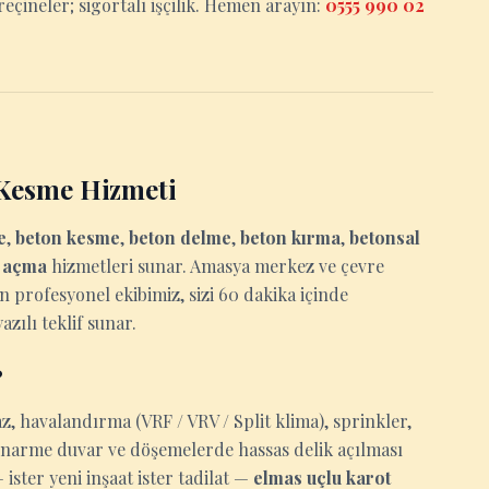
eçineler; sigortalı işçilik. Hemen arayın:
0555 990 02
Kesme Hizmeti
e
,
beton kesme
,
beton delme
,
beton kırma
,
betonsal
u açma
hizmetleri sunar. Amasya merkez ve çevre
an profesyonel ekibimiz, sizi 60 dakika içinde
zılı teklif sunar.
?
z, havalandırma (VRF / VRV / Split klima), sprinkler,
tonarme duvar ve döşemelerde hassas delik açılması
ster yeni inşaat ister tadilat —
elmas uçlu karot