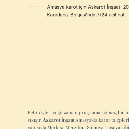
Amasya karot için Askarot İnşaat: 20+ 
Karadeniz Bölgesi'nde 7/24 acil hat.
AMASYA
Beton işleri çoğu zaman programa sığmaz; bir tesis
sıkışır.
Askarot İnşaat
Amasya'da karot talepleri
yapısıyla Merkez, Merzifon, Suluova, Taşova gibi i