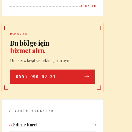
8
BÖLÜM
AMASYA
Bu bölge için
hizmet alın.
Ücretsiz keşif ve teklif için arayın.
0555 990 02 31
/ YAKIN BÖLGELER
Edirne Karot
01