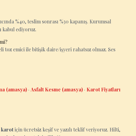
gıcında %40, teslim sonrası %30 kapanış. Kurumsal
ı kabul ediyoruz.
 mi?
i toz emici ile bitişik daire/işyeri rahatsız olmaz. Ses
ma (amasya)
·
Asfalt Kesme (amasya)
·
Karot Fiyatları
e
karot
için ücretsiz keşif ve yazılı teklif veriyoruz. Hilti,