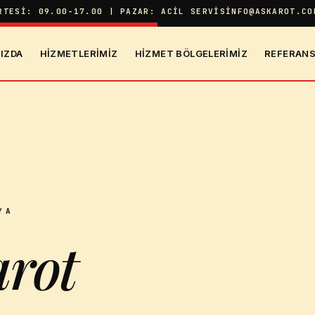
RTESI: 09.00-17.00 | PAZAR: ACIL SERVIS
INFO@ASKAROT.CO
IZDA
HIZMETLERIMIZ
HIZMET BÖLGELERIMIZ
REFERANS
YA
rot