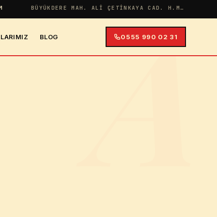
A
M
BÜYÜKDERE MAH. ALI ÇETINKAYA CAD. H.MERYEM APT NO:38 İÇ KAPI NO:4
LARIMIZ
BLOG
0555 990 02 31