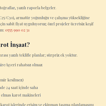
ğraflar, yazılı raporla belgeler.
0/C25/C30), armatür yoğunluğu ve çalışma yüksekliğine
in sabit fiyat uyguluyoruz; özel projeler ücretsiz keşif
yın:
0555 990 02 31
rot İnşaat?
nrası yazılı teklifle planlar; sürpriz ek yoktur.
aire/işyeri rahatsız olmaz
emir kesilmez)
nde 24 saat içinde saha
 elmas karot makineleri
i, karot işlerinde erişim ve ekipman taşıma planlamasını