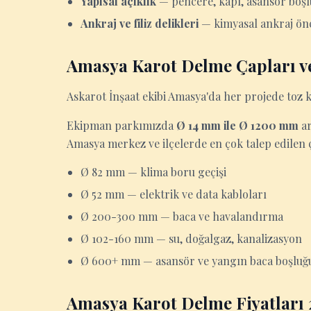
Yapısal açıklık
— pencere, kapı, asansör boşl
Ankraj ve filiz delikleri
— kimyasal ankraj önc
Amasya Karot Delme Çapları ve
Askarot İnşaat ekibi Amasya'da her projede toz k
Ekipman parkımızda
Ø 14 mm ile Ø 1200 mm
ar
Amasya merkez ve ilçelerde en çok talep edilen 
Ø 82 mm — klima boru geçişi
Ø 52 mm — elektrik ve data kabloları
Ø 200-300 mm — baca ve havalandırma
Ø 102-160 mm — su, doğalgaz, kanalizasyon
Ø 600+ mm — asansör ve yangın baca boşluğ
Amasya Karot Delme Fiyatları