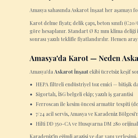
Amasya sahasında Askarot İnşaat her aşamayı foto
Karot delme fiyatı; delik çapı, beton sınıfı (C2
göre hesaplanır. Standart Ø 82 mm klima deliği iç
sonrası yazılı teklifle fiyatlandırılır. Hemen ara
Amasya'da Karot — Neden Aska
Amasya'da
Askarot İnşaat
ekibi ücretsiz keşif so
HEPA filtreli endüstriyel toz emici — bitişik d
Sigortalı, İSG belgeli ekip; yazılı iş garantisi
Ferroscan ile kesim öncesi armatür tespiti (d
7/24 acil servis, Amasya ve Karadeniz Bölgesi'
Hilti DD 350-CA ve Husqvarna DM 280 orijinal
Karadeniz'in eğimli arazisi ve dar yapı yerleşim