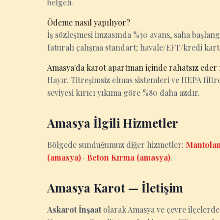
belgeli.
Ödeme nasıl yapılıyor?
İş sözleşmesi imzasında %30 avans, saha başlan
faturalı çalışma standart; havale/EFT/kredi kart
Amasya'da karot apartman içinde rahatsız eder
Hayır. Titreşimsiz elmas sistemleri ve HEPA filtrel
seviyesi kırıcı yıkıma göre %80 daha azdır.
Amasya İlgili Hizmetler
Bölgede sunduğumuz diğer hizmetler:
Mantola
(amasya)
·
Beton Kırma (amasya)
.
Amasya Karot — İletişim
Askarot İnşaat
olarak Amasya ve çevre ilçelerd