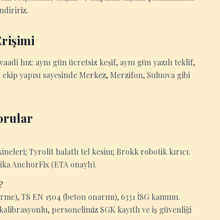
ndiririz.
rişimi
k vaadi hız: aynı gün ücretsiz keşif, aynı gün yazılı teklif,
l ekip yapısı sayesinde Merkez, Merzifon, Suluova gibi
orular
eleri; Tyrolit halatlı tel kesim; Brokk robotik kırıcı.
Sika AnchorFix (ETA onaylı).
?
rme), TS EN 1504 (beton onarım), 6331 İSG kanunu.
kalibrasyonlu, personelimiz SGK kayıtlı ve iş güvenliği