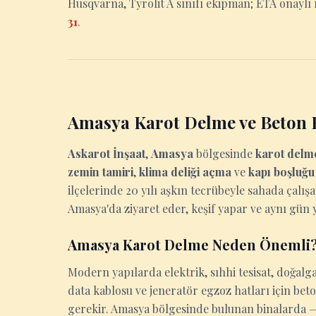
Husqvarna, Tyrolit A sınıfı ekipman; ETA onaylı r
31
.
Amasya Karot Delme ve Beton 
Askarot İnşaat
,
Amasya
bölgesinde
karot delm
zemin tamiri
,
klima deliği açma
ve
kapı boşluğ
ilçelerinde 20 yılı aşkın tecrübeyle sahada çalış
Amasya'da ziyaret eder, keşif yapar ve aynı gün ya
Amasya Karot Delme Neden Önemli
Modern yapılarda elektrik, sıhhi tesisat, doğalga
data kablosu ve jeneratör egzoz hatları için be
gerekir. Amasya bölgesinde bulunan binalarda — i