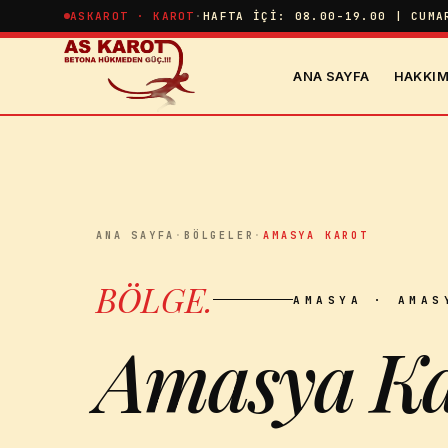
İçeriğe atla
ASKAROT · KAROT
·
HAFTA İÇI: 08.00-19.00 | CUMA
ANA SAYFA
HAKKIM
ANA SAYFA
·
BÖLGELER
·
AMASYA KAROT
BÖLGE
.
AMASYA
· AMAS
Amasya Ka