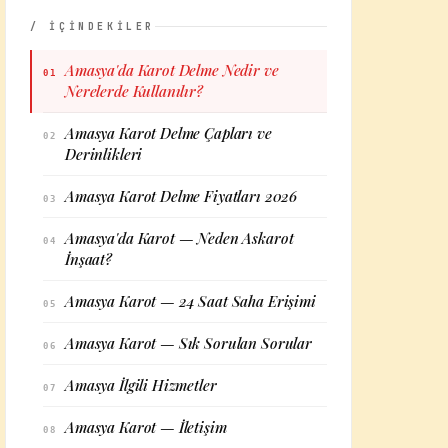
/ İÇİNDEKİLER
Amasya'da Karot Delme Nedir ve
01
Nerelerde Kullanılır?
Amasya Karot Delme Çapları ve
02
Derinlikleri
Amasya Karot Delme Fiyatları 2026
03
Amasya'da Karot — Neden Askarot
04
İnşaat?
Amasya Karot — 24 Saat Saha Erişimi
05
Amasya Karot — Sık Sorulan Sorular
06
Amasya İlgili Hizmetler
07
Amasya Karot — İletişim
08