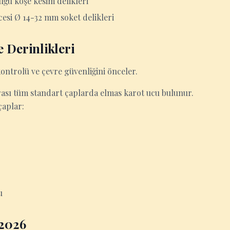
uğu köşe kesim delikleri
esi Ø 14-32 mm soket delikleri
 Derinlikleri
ontrolü ve çevre güvenliğini önceler.
ası tüm standart çaplarda elmas karot ucu bulunur.
çaplar:
u
 2026