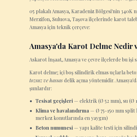
05 plakalı Amasya, Karadeniz Bölgesi'nin 340K n
Merzifon, Suluova, Taşova ilçelerinde karot taleb
Amasya için teknik çerçeve:
Amasya'da Karot Delme Nedir v
Askarot İnşaat, Amasya ve çevre ilçelerde bu işi si
Karot delme; içi boş silindirik elmas uçlarla be
tozsuz ve hassas
delik açma yöntemidir. Amasya'da 
şunlardır:
Tesisat geçişleri
— elektrik (Ø 52 mm), su (Ø
Klima ve havalandırma
— Ø 75-150 mm split k
merkez konutlarında en yaygın)
Beton numunesi
— yapı kalite testi için sili