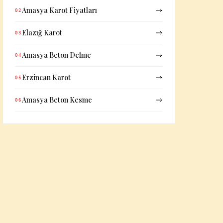
Amasya Karot Fiyatları
02
Elazığ Karot
03
Amasya Beton Delme
04
Erzincan Karot
05
Amasya Beton Kesme
06