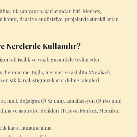
üfusa ulaşan yapı pazarlarından biri. Merkez,
i konut, ticari ve endüstriyel projelerde sürekli artar.
e Nerelerde Kullanılır?
gortalı işçilik ve yazılı garantiyle teslim eder.
ton, betonarme, tuğla, mermer ve asfaltta
titreşimsiz,
en sık karşılaştığımız karot delme talepleri
 102 mm), doğalgaz (Ø 82 mm), kanalizasyon (Ø 160 mm)
lima ve aspiratör delikleri (Taşova, Merkez, Merzifon
ndirik karot numune alma