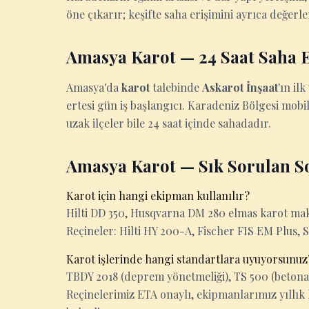
öne çıkarır; keşifte saha erişimini ayrıca değerle
Amasya Karot — 24 Saat Saha E
Amasya'da
karot
talebinde
Askarot İnşaat
'ın il
ertesi gün iş başlangıcı. Karadeniz Bölgesi mobi
uzak ilçeler bile 24 saat içinde sahadadır.
Amasya Karot — Sık Sorulan S
Karot için hangi ekipman kullanılır?
Hilti DD 350, Husqvarna DM 280 elmas karot makin
Reçineler: Hilti HY 200-A, Fischer FIS EM Plus, 
Karot işlerinde hangi standartlara uyuyorsunuz
TBDY 2018 (deprem yönetmeliği), TS 500 (betona
Reçinelerimiz ETA onaylı, ekipmanlarımız yıllık 