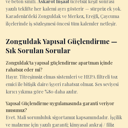
ve beton sınıfı.
Askarot İnşaat
ücretsiz keşif sonrası
yazılı teklifte her kalemi ayrı gösterir — sürpriz ek yok.
Karadeniz'deki Zonguldak ve Merkez, Ereğli, Çaycuma
ilçelerinde iş sözleşmesi öncesi tüm kalemler netleşir.
Zonguldak Yapısal Güçlendirme —
Sık Sorulan Sorular
Zonguldak'ta yapısal güçlendirme apartman içinde
rahatsız eder mi?
Hayır. Titreşimsiz elmas sistemleri ve HEPA filtreli toz
emici ile bitişik daire/işyeri rahatsız olmaz. Ses seviyesi
kırıcı yıkıma göre %80 daha azdır.
Yapısal Güçlendirme uygulamasında garanti veriyor
musunuz?
Evet. Mali sorumluluk sigortamız kapsamındadır. İşçilik
ve malzeme için yazılı garanti; kimyasal ankraj / filiz