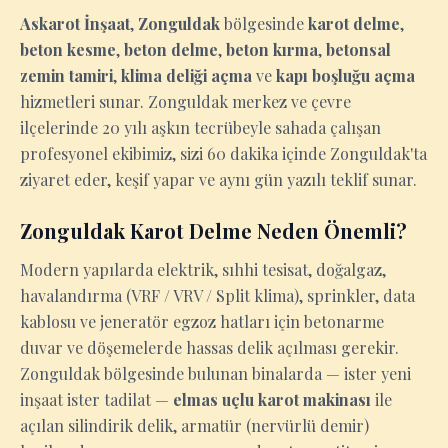
Askarot İnşaat
,
Zonguldak
bölgesinde
karot delme
,
beton kesme
,
beton delme
,
beton kırma
,
betonsal
zemin tamiri
,
klima deliği açma
ve
kapı boşluğu açma
hizmetleri sunar. Zonguldak merkez ve çevre
ilçelerinde 20 yılı aşkın tecrübeyle sahada çalışan
profesyonel ekibimiz, sizi 60 dakika içinde Zonguldak'ta
ziyaret eder, keşif yapar ve aynı gün yazılı teklif sunar.
Zonguldak Karot Delme Neden Önemli?
Modern yapılarda elektrik, sıhhi tesisat, doğalgaz,
havalandırma (VRF / VRV / Split klima), sprinkler, data
kablosu ve jeneratör egzoz hatları için betonarme
duvar ve döşemelerde hassas delik açılması gerekir.
Zonguldak bölgesinde bulunan binalarda — ister yeni
inşaat ister tadilat —
elmas uçlu karot makinası
ile
açılan silindirik delik, armatür (nervürlü demir)