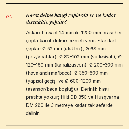
Karot delme hangi çaplarda ve ne kadar
01
.
derinlikte yapılır?
Askarot İnşaat 14 mm ile 1200 mm arası her
çapta
karot delme
hizmeti verir. Standart
çaplar: Ø 52 mm (elektrik), Ø 68 mm
(priz/anahtar), Ø 82–102 mm (su tesisatı), Ø
120–160 mm (kanalizasyon), Ø 200–300 mm
(havalandırma/baca), Ø 350–600 mm
(yapısal geçiş) ve Ø 600–1200 mm
(asansör/baca boşluğu). Derinlik kısıtı
pratikte yoktur; Hilti DD 350 ve Husqvarna
DM 280 ile 3 metreye kadar tek seferde
delinir.