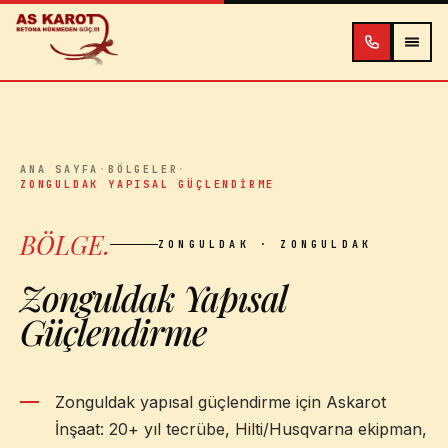
İçeriğe atla
ANA SAYFA
·
BÖLGELER
·
ZONGULDAK YAPISAL GÜÇLENDIRME
BÖLGE
.
ZONGULDAK
· ZONGULDAK
Zonguldak Yapısal
Güçlendirme
Zonguldak yapısal güçlendirme için Askarot
İnşaat: 20+ yıl tecrübe, Hilti/Husqvarna ekipman,