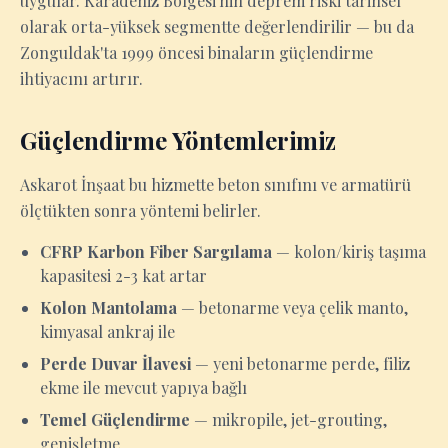
uygular. Karadeniz Bölgesi'nin deprem riski tarihsel
olarak orta-yüksek segmentte değerlendirilir — bu da
Zonguldak'ta 1999 öncesi binaların güçlendirme
ihtiyacını artırır.
Güçlendirme Yöntemlerimiz
Askarot İnşaat bu hizmette beton sınıfını ve armatürü
ölçtükten sonra yöntemi belirler.
CFRP Karbon Fiber Sargılama
— kolon/kiriş taşıma
kapasitesi 2-3 kat artar
Kolon Mantolama
— betonarme veya çelik manto,
kimyasal ankraj ile
Perde Duvar İlavesi
— yeni betonarme perde, filiz
ekme ile mevcut yapıya bağlı
Temel Güçlendirme
— mikropile, jet-grouting,
genişletme