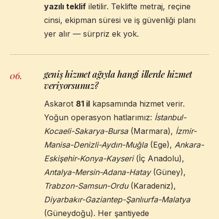
yazılı teklif
iletilir. Teklifte metraj, reçine
cinsi, ekipman süresi ve iş güvenliği planı
yer alır — sürpriz ek yok.
geniş hizmet ağıyla hangi illerde hizmet
06
.
veriyorsunuz?
Askarot
81 il
kapsamında hizmet verir.
Yoğun operasyon hatlarımız:
İstanbul-
Kocaeli-Sakarya-Bursa
(Marmara),
İzmir-
Manisa-Denizli-Aydın-Muğla
(Ege),
Ankara-
Eskişehir-Konya-Kayseri
(İç Anadolu),
Antalya-Mersin-Adana-Hatay
(Güney),
Trabzon-Samsun-Ordu
(Karadeniz),
Diyarbakır-Gaziantep-Şanlıurfa-Malatya
(Güneydoğu). Her şantiyede