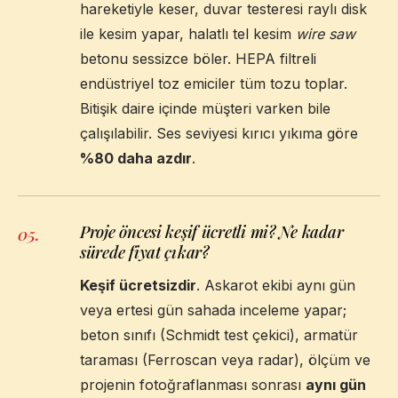
hareketiyle keser, duvar testeresi raylı disk
ile kesim yapar, halatlı tel kesim
wire saw
betonu sessizce böler. HEPA filtreli
endüstriyel toz emiciler tüm tozu toplar.
Bitişik daire içinde müşteri varken bile
çalışılabilir. Ses seviyesi kırıcı yıkıma göre
%80 daha azdır
.
Proje öncesi keşif ücretli mi? Ne kadar
05
.
sürede fiyat çıkar?
Keşif ücretsizdir
. Askarot ekibi aynı gün
veya ertesi gün sahada inceleme yapar;
beton sınıfı (Schmidt test çekici), armatür
taraması (Ferroscan veya radar), ölçüm ve
projenin fotoğraflanması sonrası
aynı gün