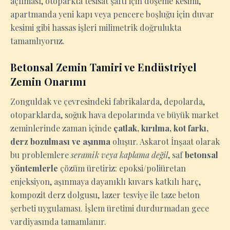
açılması, otoparkta tesisat şaftı için döşeme kesimi,
apartmanda yeni kapı veya pencere boşluğu için duvar
kesimi gibi hassas işleri milimetrik doğrulukta
tamamlıyoruz.
Betonsal Zemin Tamiri ve Endüstriyel
Zemin Onarımı
Zonguldak ve çevresindeki fabrikalarda, depolarda,
otoparklarda, soğuk hava depolarında ve büyük market
zeminlerinde zaman içinde
çatlak, kırılma, kot farkı,
derz bozulması ve aşınma
oluşur. Askarot İnşaat olarak
bu problemlere
seramik veya kaplama değil
, saf
betonsal
yöntemlerle
çözüm üretiriz: epoksi/poliüretan
enjeksiyon, aşınmaya dayanıklı kuvars katkılı harç,
kompozit derz dolgusu, lazer tesviye ile taze beton
şerbeti uygulaması. İşlem üretimi durdurmadan gece
vardiyasında tamamlanır.