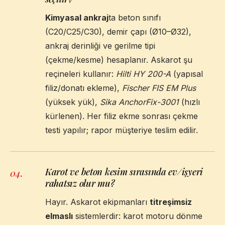
Kimyasal ankraj
ta beton sınıfı
(C20/C25/C30), demir çapı (Ø10–Ø32),
ankraj derinliği ve gerilme tipi
(çekme/kesme) hesaplanır. Askarot şu
reçineleri kullanır:
Hilti HY 200-A
(yapısal
filiz/donatı ekleme),
Fischer FIS EM Plus
(yüksek yük),
Sika AnchorFix-3001
(hızlı
kürlenen). Her filiz ekme sonrası çekme
testi yapılır; rapor müşteriye teslim edilir.
Karot ve beton kesim sırasında ev/işyeri
04
.
rahatsız olur mu?
Hayır. Askarot ekipmanları
titreşimsiz
elmaslı
sistemlerdir: karot motoru dönme