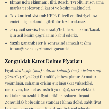
Elmas uçlu ekipman:
Hilti, Bosch, Tyrolit, Husqvarna
marka profesyonel karot ve kesim makineleri.
Toz kontrol sistemi:
HEPA filtreli endüstriyel toz
emici — iç mekanda görünür toz bırakmaz.
7/24 acil servis:
Gece saat 3'te bile su baskını/kaçak
için acil kesim çağrılarını kabul ederiz.
Yazılı garanti:
Her iş sonrasında imzalı teslim
tutanağı ve 12 ay zimmet garantisi.
Zonguldak Karot Delme Fiyatları
Fiyat,
delik çapı (mm) × duvar kalınlığı (cm) × beton sınıfı
(C20/C25/C30/C35)
formülüyle hesaplanır. Armatür
yoğunluğu, sahanın erişim güçlüğü (kat yüksekliği,
merdiven, hizmet asansörü yokluğu), su ve elektrik
noktalarına uzaklık fiyatı etkiler. Askarot İnşaat
Zonguldak bölgesinde standart klima deliği, sabit fiyat
tarifesiyle servis verir. Büyük endüstriyel işlerde