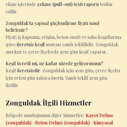
ekme işlerinde
çekme (pull-out) testi raporu
teslim
edilir.
Zonguldak'ta yapısal güçlendirme fiyatı nasıl
belirlenir?
Fiyat; iş kapsamı, erişim, beton sınıfı ve saha koşullarına
göre
ücretsiz keşif
sonrası yazılı tekliflidir. Zonguldak
merkez ve çevre ilçelerde aynı gün keşif yaparız.
Keşif ücretli mi, ne kadar sürede geliyorsunuz?
Keşif
ücretsizdir
. Zonguldak için aynı gün, çevre ilçeler
için ertesi gün sahaya ineriz. Yazılı teklif aynı gün
iletilir.
Zonguldak İlgili Hizmetler
Bölgede sunduğumuz diğer hizmetler:
Karot Delme
(zonguldak)
·
Beton Delme (zonguldak)
·
Kimyasal