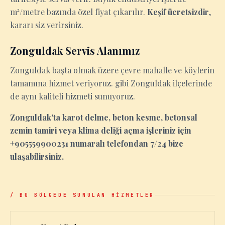
m²/metre bazında özel fiyat çıkarılır.
Keşif ücretsizdir
,
kararı siz verirsiniz.
Zonguldak Servis Alanımız
Zonguldak başta olmak üzere çevre mahalle ve köylerin
tamamına hizmet veriyoruz. gibi Zonguldak ilçelerinde
de aynı kaliteli hizmeti sunuyoruz.
Zonguldak'ta karot delme, beton kesme, betonsal
zemin tamiri veya klima deliği açma işleriniz için
+905559900231 numaralı telefondan 7/24 bize
ulaşabilirsiniz.
/ BU BÖLGEDE SUNULAN HİZMETLER