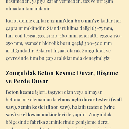
kesilmeden, yapıya zarar vermeden, toz ve titreşim
olmadan tamamlanır.
Karot delme çapları:
12 mm'den 600 mm'ye
kadar her
çapta mümkündür. Standart klima deliği 65–75 mm,
fan-coil tesisat geçişi 110–160 mm, jeneratör egzoz 150–
250 mm, asansör hidrolik boru geçişi 300–500 mm
aralığındadır. Askarot İnşaat olarak Zonguldak ve
çevresinde tüm bu çap aralıklarında deneyimliyiz.
Zonguldak Beton Kesme: Duvar, Döşeme
ve Perde Duvar
Beton kesme
işleri, taşıyıcı olan veya olmayan
betonarme elemanlarda
elmas uçlu duvar testeri (wall
saw)
,
zemin kesici (floor saw)
,
halatlı testere (wire
saw)
ve
el kesim makineleri
ile yapılır. Zonguldak
bölgesinde fabrika zeminlerinde genişleme derzi