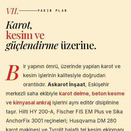
VII.
YAKIN PLAN
Karot,
kesim ve
güçlendirme
üzerine.
B
ir yapının ömrü, üzerinde yapılan karot ve
kesim işlerinin kalitesiyle doğrudan
orantılıdır.
Askarot İnşaat
,
Eskişehir
merkezli saha ekibiyle
karot delme
,
beton kesme
ve
kimyasal ankraj
işlerini aynı editör disiplinine
taşır. Hilti HY 200-A, Fischer FIS EM Plus ve Sika
AnchorFix 3001 reçineleri; Husqvarna DM 280
karot makinesi ve Tyrolit halatlı tel kesim ekipmanı