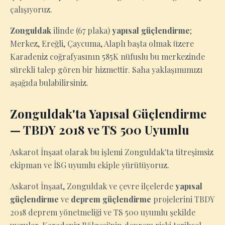
çalışıyoruz.
Zonguldak
ilinde (67 plaka)
yapısal güçlendirme
;
Merkez, Ereğli, Çaycuma, Alaplı başta olmak üzere
Karadeniz coğrafyasının 585K nüfuslu bu merkezinde
sürekli talep gören bir hizmettir. Saha yaklaşımımızı
aşağıda bulabilirsiniz.
Zonguldak'ta Yapısal Güçlendirme
— TBDY 2018 ve TS 500 Uyumlu
Askarot İnşaat olarak bu işlemi Zonguldak'ta titreşimsiz
ekipman ve İSG uyumlu ekiple yürütüyoruz.
Askarot İnşaat, Zonguldak ve çevre ilçelerde
yapısal
güçlendirme
ve
deprem güçlendirme
projelerini TBDY
2018 deprem yönetmeliği ve TS 500 uyumlu şekilde