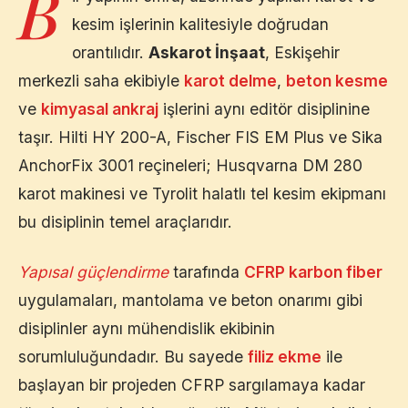
B
kesim işlerinin kalitesiyle doğrudan
orantılıdır.
Askarot İnşaat
,
Eskişehir
merkezli saha ekibiyle
karot delme
,
beton kesme
ve
kimyasal ankraj
işlerini aynı editör disiplinine
taşır. Hilti HY 200-A, Fischer FIS EM Plus ve Sika
AnchorFix 3001 reçineleri; Husqvarna DM 280
karot makinesi ve Tyrolit halatlı tel kesim ekipmanı
bu disiplinin temel araçlarıdır.
Yapısal güçlendirme
tarafında
CFRP karbon fiber
uygulamaları, mantolama ve beton onarımı gibi
disiplinler aynı mühendislik ekibinin
sorumluluğundadır. Bu sayede
filiz ekme
ile
başlayan bir projeden CFRP sargılamaya kadar