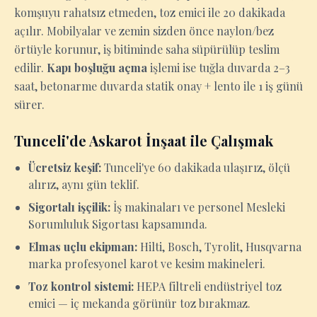
komşuyu rahatsız etmeden, toz emici ile 20 dakikada
açılır. Mobilyalar ve zemin sizden önce naylon/bez
örtüyle korunur, iş bitiminde saha süpürülüp teslim
edilir.
Kapı boşluğu açma
işlemi ise tuğla duvarda 2–3
saat, betonarme duvarda statik onay + lento ile 1 iş günü
sürer.
Tunceli'de Askarot İnşaat ile Çalışmak
Ücretsiz keşif:
Tunceli'ye 60 dakikada ulaşırız, ölçü
alırız, aynı gün teklif.
Sigortalı işçilik:
İş makinaları ve personel Mesleki
Sorumluluk Sigortası kapsamında.
Elmas uçlu ekipman:
Hilti, Bosch, Tyrolit, Husqvarna
marka profesyonel karot ve kesim makineleri.
Toz kontrol sistemi:
HEPA filtreli endüstriyel toz
emici — iç mekanda görünür toz bırakmaz.