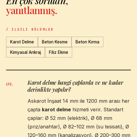
En çok sorulan
,
yanıtlanmış.
/ İLGILI BÖLÜMLER
Karot Delme
Beton Kesme
Beton Kırma
Kimyasal Ankraj
Filiz Ekme
Karot delme hangi çaplarda ve ne kadar
01
.
derinlikte yapılır?
Askarot İnşaat 14 mm ile 1200 mm arası her
çapta
karot delme
hizmeti verir. Standart
çaplar: Ø 52 mm (elektrik), Ø 68 mm
(priz/anahtar), Ø 82–102 mm (su tesisatı), Ø
120–160 mm (kanalizasyon), Ø 200–300 mm