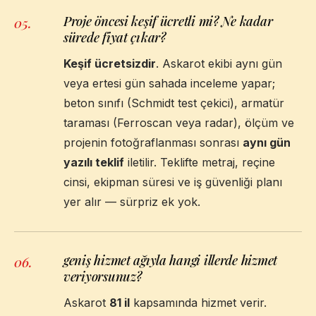
Proje öncesi keşif ücretli mi? Ne kadar
05
.
sürede fiyat çıkar?
Keşif ücretsizdir
. Askarot ekibi aynı gün
veya ertesi gün sahada inceleme yapar;
beton sınıfı (Schmidt test çekici), armatür
taraması (Ferroscan veya radar), ölçüm ve
projenin fotoğraflanması sonrası
aynı gün
yazılı teklif
iletilir. Teklifte metraj, reçine
cinsi, ekipman süresi ve iş güvenliği planı
yer alır — sürpriz ek yok.
geniş hizmet ağıyla hangi illerde hizmet
06
.
veriyorsunuz?
Askarot
81 il
kapsamında hizmet verir.