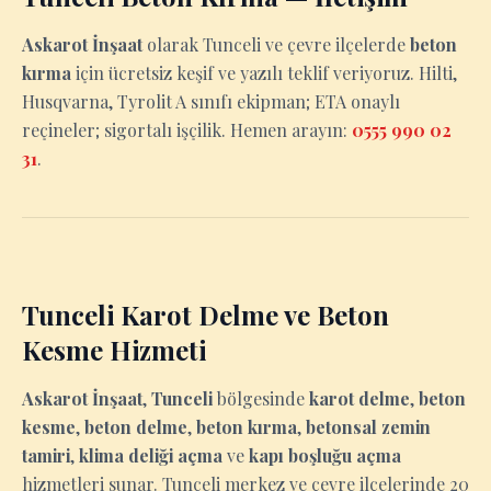
Askarot İnşaat
olarak Tunceli ve çevre ilçelerde
beton
kırma
için ücretsiz keşif ve yazılı teklif veriyoruz. Hilti,
Husqvarna, Tyrolit A sınıfı ekipman; ETA onaylı
reçineler; sigortalı işçilik. Hemen arayın:
0555 990 02
31
.
Tunceli Karot Delme ve Beton
Kesme Hizmeti
Askarot İnşaat
,
Tunceli
bölgesinde
karot delme
,
beton
kesme
,
beton delme
,
beton kırma
,
betonsal zemin
tamiri
,
klima deliği açma
ve
kapı boşluğu açma
hizmetleri sunar. Tunceli merkez ve çevre ilçelerinde 20