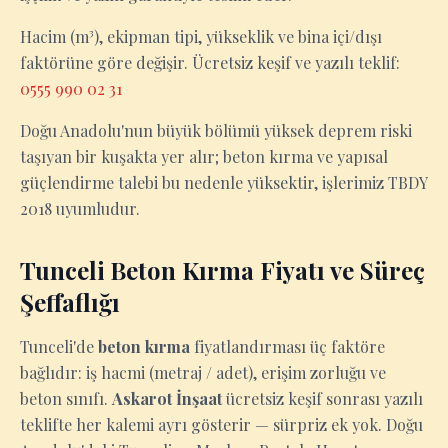
Hacim (m³), ekipman tipi, yükseklik ve bina içi/dışı
faktörüne göre değişir. Ücretsiz keşif ve yazılı teklif:
0555 990 02 31
Doğu Anadolu'nun büyük bölümü yüksek deprem riski
taşıyan bir kuşakta yer alır; beton kırma ve yapısal
güçlendirme talebi bu nedenle yüksektir, işlerimiz TBDY
2018 uyumludur.
Tunceli Beton Kırma Fiyatı ve Süreç
Şeffaflığı
Tunceli'de
beton kırma
fiyatlandırması üç faktöre
bağlıdır: iş hacmi (metraj / adet), erişim zorluğu ve
beton sınıfı.
Askarot İnşaat
ücretsiz keşif sonrası yazılı
teklifte her kalemi ayrı gösterir — sürpriz ek yok. Doğu