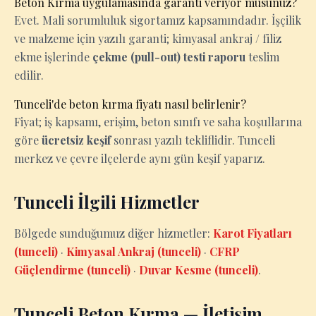
Beton Kırma uygulamasında garanti veriyor musunuz?
Evet. Mali sorumluluk sigortamız kapsamındadır. İşçilik
ve malzeme için yazılı garanti; kimyasal ankraj / filiz
ekme işlerinde
çekme (pull-out) testi raporu
teslim
edilir.
Tunceli'de beton kırma fiyatı nasıl belirlenir?
Fiyat; iş kapsamı, erişim, beton sınıfı ve saha koşullarına
göre
ücretsiz keşif
sonrası yazılı tekliflidir. Tunceli
merkez ve çevre ilçelerde aynı gün keşif yaparız.
Tunceli İlgili Hizmetler
Bölgede sunduğumuz diğer hizmetler:
Karot Fiyatları
(tunceli)
·
Kimyasal Ankraj (tunceli)
·
CFRP
Güçlendirme (tunceli)
·
Duvar Kesme (tunceli)
.
Tunceli Beton Kırma — İletişim