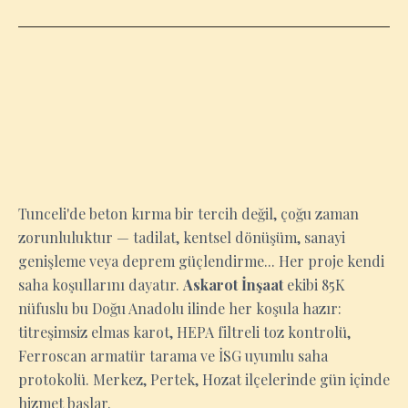
TUNCELI
Tunceli'de beton kırma bir tercih değil, çoğu zaman
zorunluluktur — tadilat, kentsel dönüşüm, sanayi
genişleme veya deprem güçlendirme... Her proje kendi
saha koşullarını dayatır.
Askarot İnşaat
ekibi 85K
nüfuslu bu Doğu Anadolu ilinde her koşula hazır:
titreşimsiz elmas karot, HEPA filtreli toz kontrolü,
Ferroscan armatür tarama ve İSG uyumlu saha
protokolü. Merkez, Pertek, Hozat ilçelerinde gün içinde
hizmet başlar.