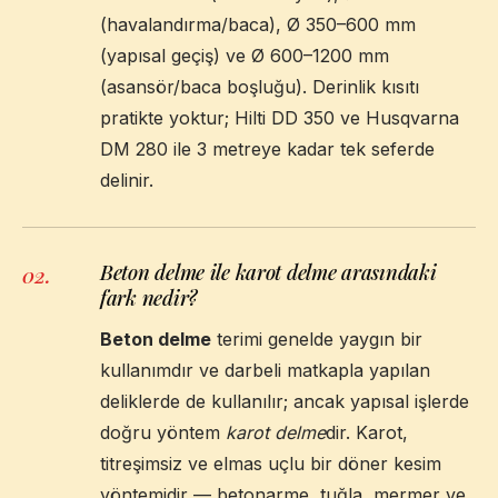
(havalandırma/baca), Ø 350–600 mm
(yapısal geçiş) ve Ø 600–1200 mm
(asansör/baca boşluğu). Derinlik kısıtı
pratikte yoktur; Hilti DD 350 ve Husqvarna
DM 280 ile 3 metreye kadar tek seferde
delinir.
Beton delme ile karot delme arasındaki
02
.
fark nedir?
Beton delme
terimi genelde yaygın bir
kullanımdır ve darbeli matkapla yapılan
deliklerde de kullanılır; ancak yapısal işlerde
doğru yöntem
karot delme
dir. Karot,
titreşimsiz ve elmas uçlu bir döner kesim
yöntemidir — betonarme, tuğla, mermer ve