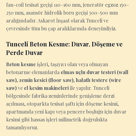
fan-coil tesisat geçişi 110–160 mm, jeneratör egzoz 150–
250 mm, asansör hidrolik boru geçişi 300–500 mm
aralığındadır. Askarot İnşaat olarak Tunceli ve
çevresinde tüm bu çap aralıklarında deneyimliyiz.
Tunceli Beton Kesme: Duvar, Döşeme ve
Perde Duvar
Beton kesme
işleri, taşıyıcı olan veya olmayan
betonarme elemanlarda
elmas uçlu duvar testeri (wall
saw)
,
zemin kesici (floor saw)
,
halatlı testere (wire
saw)
ve
el kesim makineleri
ile yapılır. Tunceli
bölgesinde fabrika zeminlerinde genişleme derzi
açılması, otoparkta tesisat şaftı için döşeme kesimi,
apartmanda yeni kapı veya pencere boşluğu için duvar
kesimi gibi hassas işleri milimetrik doğrulukta
tamamlıyoruz.