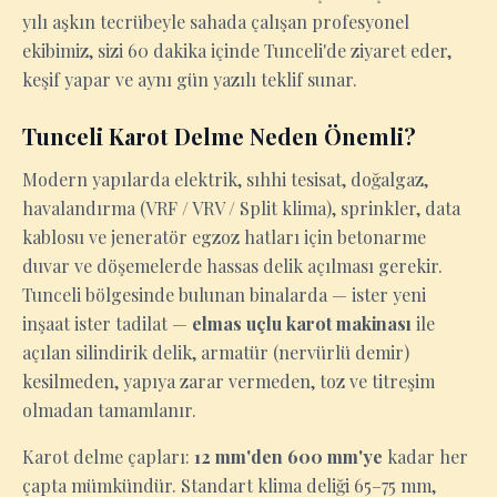
yılı aşkın tecrübeyle sahada çalışan profesyonel
ekibimiz, sizi 60 dakika içinde Tunceli'de ziyaret eder,
keşif yapar ve aynı gün yazılı teklif sunar.
Tunceli Karot Delme Neden Önemli?
Modern yapılarda elektrik, sıhhi tesisat, doğalgaz,
havalandırma (VRF / VRV / Split klima), sprinkler, data
kablosu ve jeneratör egzoz hatları için betonarme
duvar ve döşemelerde hassas delik açılması gerekir.
Tunceli bölgesinde bulunan binalarda — ister yeni
inşaat ister tadilat —
elmas uçlu karot makinası
ile
açılan silindirik delik, armatür (nervürlü demir)
kesilmeden, yapıya zarar vermeden, toz ve titreşim
olmadan tamamlanır.
Karot delme çapları:
12 mm'den 600 mm'ye
kadar her
çapta mümkündür. Standart klima deliği 65–75 mm,