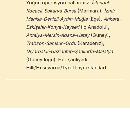
Yoğun operasyon hatlarımız:
İstanbul-
Kocaeli-Sakarya-Bursa
(Marmara),
İzmir-
Manisa-Denizli-Aydın-Muğla
(Ege),
Ankara-
Eskişehir-Konya-Kayseri
(İç Anadolu),
Antalya-Mersin-Adana-Hatay
(Güney),
Trabzon-Samsun-Ordu
(Karadeniz),
Diyarbakır-Gaziantep-Şanlıurfa-Malatya
(Güneydoğu). Her şantiyede
Hilti/Husqvarna/Tyrolit aynı standart.