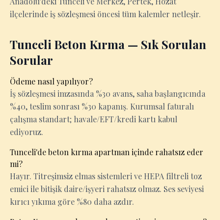
Anadolu'deki Tunceli ve Merkez, Pertek, Hozat
ilçelerinde iş sözleşmesi öncesi tüm kalemler netleşir.
Tunceli Beton Kırma — Sık Sorulan
Sorular
Ödeme nasıl yapılıyor?
İş sözleşmesi imzasında %30 avans, saha başlangıcında
%40, teslim sonrası %30 kapanış. Kurumsal faturalı
çalışma standart; havale/EFT/kredi kartı kabul
ediyoruz.
Tunceli'de beton kırma apartman içinde rahatsız eder
mi?
Hayır. Titreşimsiz elmas sistemleri ve HEPA filtreli toz
emici ile bitişik daire/işyeri rahatsız olmaz. Ses seviyesi
kırıcı yıkıma göre %80 daha azdır.