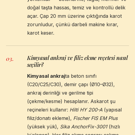
doğal taşta hassas, temiz ve kontrollü delik
açar. Çap 20 mm üzerine çıktığında karot
zorunludur, çünkü darbeli makine kırar,
karot keser.
Kimyasal ankraj ve filiz ekme reçetesi nasıl
03
.
seçilir?
Kimyasal ankraj
ta beton sınıfı
(C20/C25/C30), demir çapı (Ø10–Ø32),
ankraj derinliği ve gerilme tipi
(çekme/kesme) hesaplanır. Askarot şu
reçineleri kullanır:
Hilti HY 200-A
(yapısal
filiz/donatı ekleme),
Fischer FIS EM Plus
(yüksek yük),
Sika AnchorFix-3001
(hızlı
kürlenen). Her filiz ekme sonrası çekme