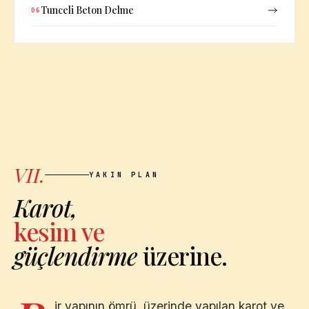
Tunceli Beton Delme
06
VII.
YAKIN PLAN
Karot,
kesim ve
güçlendirme
üzerine.
ir yapının ömrü, üzerinde yapılan karot ve