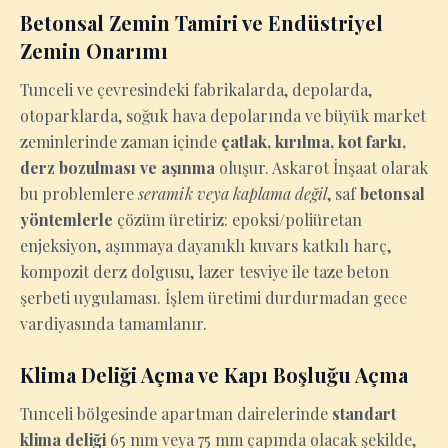
Betonsal Zemin Tamiri ve Endüstriyel
Zemin Onarımı
Tunceli ve çevresindeki fabrikalarda, depolarda,
otoparklarda, soğuk hava depolarında ve büyük market
zeminlerinde zaman içinde
çatlak, kırılma, kot farkı,
derz bozulması ve aşınma
oluşur. Askarot İnşaat olarak
bu problemlere
seramik veya kaplama değil
, saf
betonsal
yöntemlerle
çözüm üretiriz: epoksi/poliüretan
enjeksiyon, aşınmaya dayanıklı kuvars katkılı harç,
kompozit derz dolgusu, lazer tesviye ile taze beton
şerbeti uygulaması. İşlem üretimi durdurmadan gece
vardiyasında tamamlanır.
Klima Deliği Açma ve Kapı Boşluğu Açma
Tunceli bölgesinde apartman dairelerinde
standart
klima deliği
65 mm veya 75 mm çapında olacak şekilde,