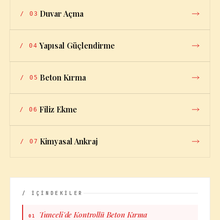
Duvar Açma
/
03
Yapısal Güçlendirme
/
04
Beton Kırma
/
05
Filiz Ekme
/
06
Kimyasal Ankraj
/
07
/ İÇİNDEKİLER
Tunceli'de Kontrollü Beton Kırma
01