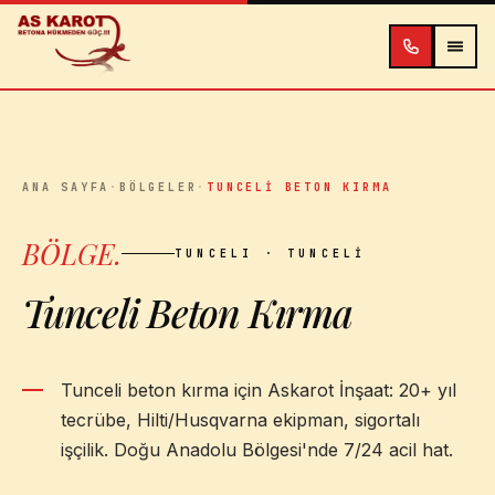
İçeriğe atla
ANA SAYFA
·
BÖLGELER
·
TUNCELI BETON KIRMA
BÖLGE
.
TUNCELI
· TUNCELI
Tunceli Beton Kırma
Tunceli beton kırma için Askarot İnşaat: 20+ yıl
tecrübe, Hilti/Husqvarna ekipman, sigortalı
işçilik. Doğu Anadolu Bölgesi'nde 7/24 acil hat.