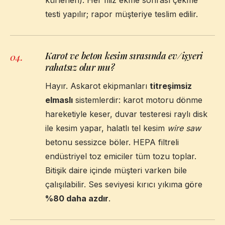
testi yapılır; rapor müşteriye teslim edilir.
Karot ve beton kesim sırasında ev/işyeri
04
.
rahatsız olur mu?
Hayır. Askarot ekipmanları
titreşimsiz
elmaslı
sistemlerdir: karot motoru dönme
hareketiyle keser, duvar testeresi raylı disk
ile kesim yapar, halatlı tel kesim
wire saw
betonu sessizce böler. HEPA filtreli
endüstriyel toz emiciler tüm tozu toplar.
Bitişik daire içinde müşteri varken bile
çalışılabilir. Ses seviyesi kırıcı yıkıma göre
%80 daha azdır
.