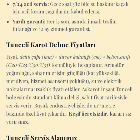
7/24 acil servis:
Gece saat 3'te bile su baskını/kaçak
için acil kesim çağrılarını kabul ederiz.
Yazılı garanti:
Her iş sonrasında imzalı teslim
tutanağı ve 12 ay zimmet garantisi.
Tunceli Karot Delme Fiyatları
Fiyat,
delik çapı (mm) × duvar kalınlığı (cm) × beton sınıfı
(C20/C25/C30/C35)
formülüyle hesaplanır. Armatür
yoğunluğu, sahanın erişim güçlüğü (kat yüksekliği,
merdiven, hizmet asansörü yokluğu), su ve elektrik
noktalarına uzaklık fiyatı etkiler. Askarot İnşaat Tunceli
bölgesinde standart klima deliği, sabit fiyat tarifesiyle
servis verir. Büyük endüstriyel işlerde m²/metre
bazında özel fiyat çıkarılır.
Keşif ücretsizdir
, kararı siz
verirsiniz.
Tunceli Servis Alanımız