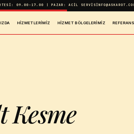
RTESI: 09.00-17.00 | PAZAR: ACIL SERVIS
INFO@ASKAROT.CO
IZDA
HIZMETLERIMIZ
HIZMET BÖLGELERIMIZ
REFERANS
lt Kesme