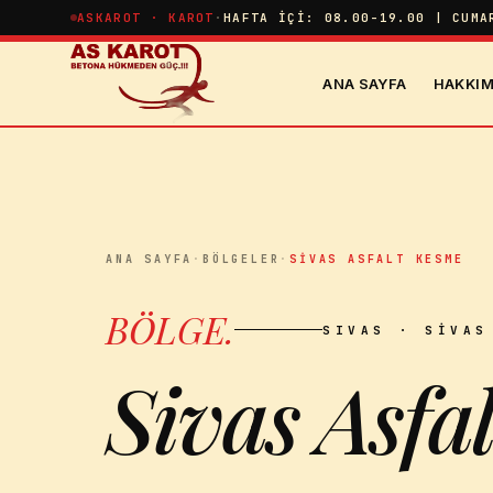
İçeriğe atla
ASKAROT · KAROT
·
HAFTA İÇI: 08.00-19.00 | CUMA
ANA SAYFA
HAKKIM
ANA SAYFA
·
BÖLGELER
·
SIVAS ASFALT KESME
BÖLGE
.
SIVAS
· SIVAS
Sivas Asfa