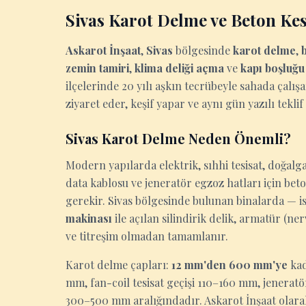
Sivas Karot Delme ve Beton Ke
Askarot İnşaat
,
Sivas
bölgesinde
karot delme
,
zemin tamiri
,
klima deliği açma
ve
kapı boşluğ
ilçelerinde 20 yılı aşkın tecrübeyle sahada çalışa
ziyaret eder, keşif yapar ve aynı gün yazılı teklif
Sivas Karot Delme Neden Önemli?
Modern yapılarda elektrik, sıhhi tesisat, doğalga
data kablosu ve jeneratör egzoz hatları için be
gerekir. Sivas bölgesinde bulunan binalarda — ist
makinası
ile açılan silindirik delik, armatür (n
ve titreşim olmadan tamamlanır.
Karot delme çapları:
12 mm'den 600 mm'ye
kad
mm, fan-coil tesisat geçişi 110–160 mm, jenerat
300–500 mm aralığındadır. Askarot İnşaat olarak