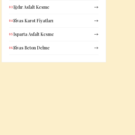
Iğdır Asfalt Kesme
03
Sivas Karot Fiyatları
04
Isparta Asfalt Kesme
05
Sivas Beton Delme
06