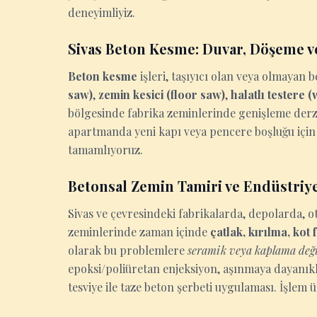
deneyimliyiz.
Sivas Beton Kesme: Duvar, Döşeme v
Beton kesme
işleri, taşıyıcı olan veya olmaya
saw)
,
zemin kesici (floor saw)
,
halatlı testere 
bölgesinde fabrika zeminlerinde genişleme derzi 
apartmanda yeni kapı veya pencere boşluğu için 
tamamlıyoruz.
Betonsal Zemin Tamiri ve Endüstriy
Sivas ve çevresindeki fabrikalarda, depolarda,
zeminlerinde zaman içinde
çatlak, kırılma, kot
olarak bu problemlere
seramik veya kaplama deği
epoksi/poliüretan enjeksiyon, aşınmaya dayanıkl
tesviye ile taze beton şerbeti uygulaması. İşle