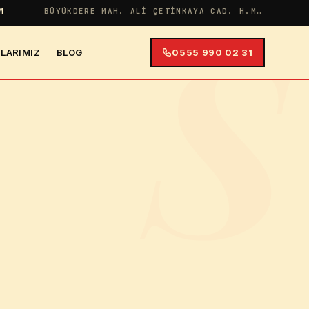
S
M
BÜYÜKDERE MAH. ALI ÇETINKAYA CAD. H.MERYEM APT NO:38 İÇ KAPI NO:4
LARIMIZ
BLOG
0555 990 02 31