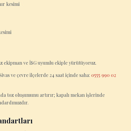
ır kesimi
kesimi
msiz ekipman ve İSG uyumlu ekiple yürütüyoruz.
 Sivas ve çevre ilçelerde 24 saat içinde saha:
0555 990 02
nda toz oluşumunu artırır; kapalı mekan işlerinde
andardımızdır.
andartları