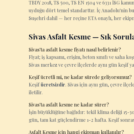
TBDY 2018, TS 500, TS EN 1504 ve 6331 İSG kanu
uyduğu dört temel standarttır. İç Anadolu'nin 
Suşehri dahil — her reçine ETA onaylı, her ekipm
Sivas Asfalt Kesme — Sık Sorul
Sivas'ta asfalt kesme fiyatı nasıl belirlenir?
Fiyat; iş kapsamı, erişim, beton sınıfı ve saha k
Sivas merkez ve çevre ilçelerde aynı gün keşif y
Keşif ücretli mi, ne kadar sürede geliyorsunuz?
Keşif
ücretsizdir
. Sivas için aynı gün, çevre ilçel
iletilir.
Sivas'ta asfalt kesme ne kadar sürer?
İşin büyüklüğüne bağlıdır: tekil klima deliği 15
gün, tam kat güçlendirme 1-2 hafta. Keşif sonrası k
Asfalt Kesme için hangi ekipman kullanılır?