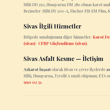
Hilti DD 350, Husqvarna DM 280 elmas karot makin
Reçineler: Hilti HY 200-A, Fischer FIS EM Plus, 
Sivas İlgili Hizmetler
Bölgede sunduğumuz diğer hizmetler:
Karot De
(sivas)
·
CFRP Güçlendirme (sivas)
.
Sivas Asfalt Kesme — İletişim
Askarot İnşaat
olarak Sivas ve çevre ilçelerde
a
Hilti, Husqvarna, Tyrolit A sınıfı ekipman; ETA on
990 02 31
.