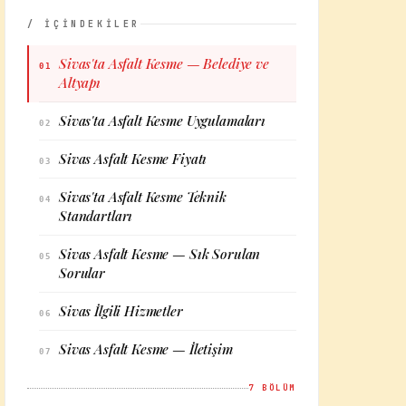
/ İÇİNDEKİLER
Sivas'ta Asfalt Kesme — Belediye ve
01
Altyapı
Sivas'ta Asfalt Kesme Uygulamaları
02
Sivas Asfalt Kesme Fiyatı
03
Sivas'ta Asfalt Kesme Teknik
04
Standartları
Sivas Asfalt Kesme — Sık Sorulan
05
Sorular
Sivas İlgili Hizmetler
06
Sivas Asfalt Kesme — İletişim
07
7
BÖLÜM