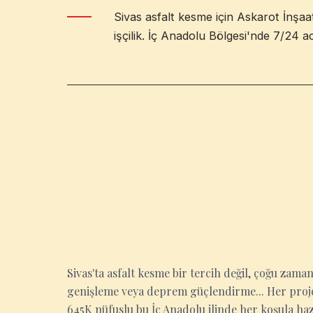
Sivas asfalt kesme için Askarot İnşaa
işçilik. İç Anadolu Bölgesi'nde 7/24 ac
SIVAS
Sivas'ta asfalt kesme bir tercih değil, çoğu zam
genişleme veya deprem güçlendirme... Her proje
645K nüfuslu bu İç Anadolu ilinde her koşula hazı