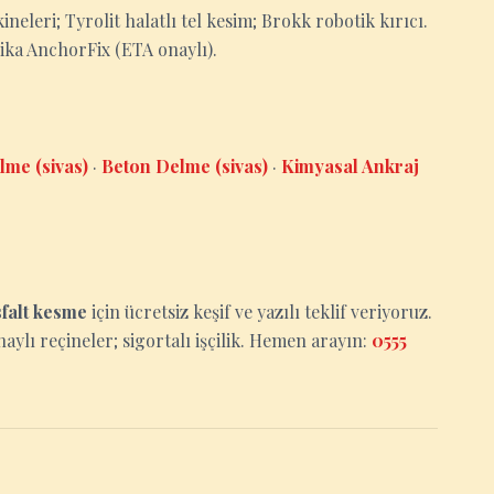
eleri; Tyrolit halatlı tel kesim; Brokk robotik kırıcı.
Sika AnchorFix (ETA onaylı).
lme (sivas)
·
Beton Delme (sivas)
·
Kimyasal Ankraj
sfalt kesme
için ücretsiz keşif ve yazılı teklif veriyoruz.
aylı reçineler; sigortalı işçilik. Hemen arayın:
0555