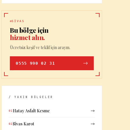
SIVAS
Bu bölge için
hizmet alın.
Ücretsiz keşif ve teklif için arayın.
0555 990 02 31
/ YAKIN BÖLGELER
Hatay Asfalt Kesme
01
Sivas Karot
02