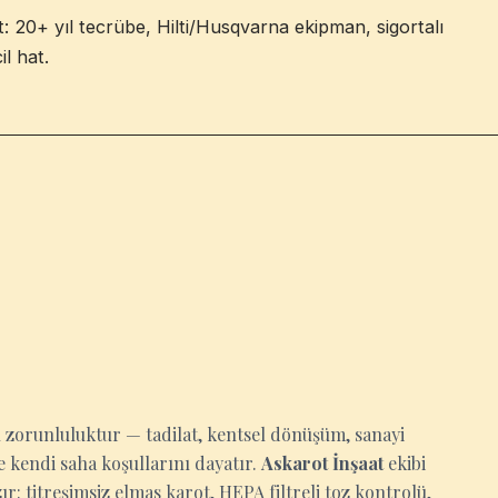
t: 20+ yıl tecrübe, Hilti/Husqvarna ekipman, sigortalı
il hat.
an zorunluluktur — tadilat, kentsel dönüşüm, sanayi
 kendi saha koşullarını dayatır.
Askarot İnşaat
ekibi
r: titreşimsiz elmas karot, HEPA filtreli toz kontrolü,