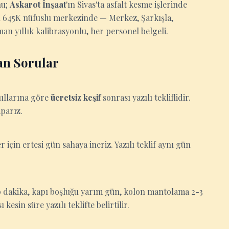
nu;
Askarot İnşaat
'ın Sivas'ta asfalt kesme işlerinde
bu 645K nüfuslu merkezinde — Merkez, Şarkışla,
an yıllık kalibrasyonlu, her personel belgeli.
an Sorular
oşullarına göre
ücretsiz keşif
sonrası yazılı tekliflidir.
aparız.
er için ertesi gün sahaya ineriz. Yazılı teklif aynı gün
-30 dakika, kapı boşluğu yarım gün, kolon mantolama 2-3
esin süre yazılı teklifte belirtilir.