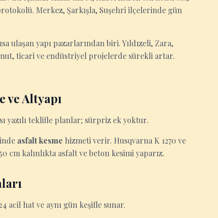
otokolü. Merkez, Şarkışla, Suşehri ilçelerinde gün
sa ulaşan yapı pazarlarından biri. Yıldızeli, Zara,
nut, ticari ve endüstriyel projelerde sürekli artar.
e ve Altyapı
ı yazılı teklifle planlar; sürpriz ek yoktur.
rinde
asfalt kesme
hizmeti verir. Husqvarna K 1270 ve
50 cm kalınlıkta asfalt ve beton kesimi yaparız.
ları
4 acil hat ve aynı gün keşifle sunar.