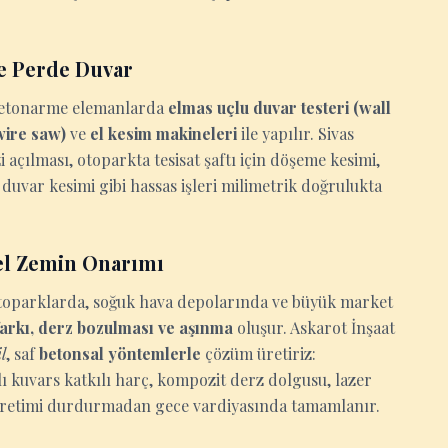
e Perde Duvar
n betonarme elemanlarda
elmas uçlu duvar testeri (wall
(wire saw)
ve
el kesim makineleri
ile yapılır. Sivas
açılması, otoparkta tesisat şaftı için döşeme kesimi,
duvar kesimi gibi hassas işleri milimetrik doğrulukta
el Zemin Onarımı
 otoparklarda, soğuk hava depolarında ve büyük market
 farkı, derz bozulması ve aşınma
oluşur. Askarot İnşaat
l
, saf
betonsal yöntemlerle
çözüm üretiriz:
ı kuvars katkılı harç, kompozit derz dolgusu, lazer
m üretimi durdurmadan gece vardiyasında tamamlanır.