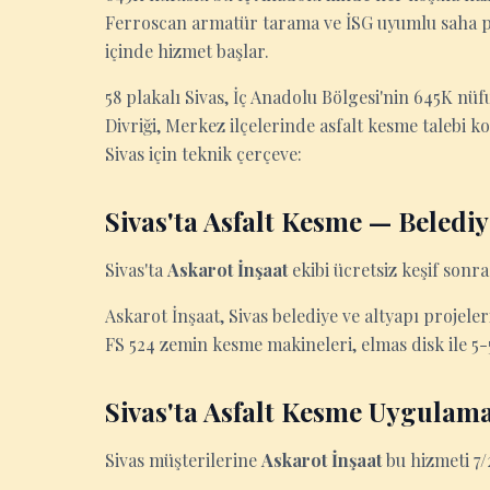
Ferroscan armatür tarama ve İSG uyumlu saha pr
içinde hizmet başlar.
58 plakalı Sivas, İç Anadolu Bölgesi'nin 645K nüfu
Divriği, Merkez ilçelerinde asfalt kesme talebi ko
Sivas için teknik çerçeve:
Sivas'ta Asfalt Kesme — Belediy
Sivas'ta
Askarot İnşaat
ekibi ücretsiz keşif sonras
Askarot İnşaat, Sivas belediye ve altyapı projele
FS 524 zemin kesme makineleri, elmas disk ile 5-
Sivas'ta Asfalt Kesme Uygulama
Sivas müşterilerine
Askarot İnşaat
bu hizmeti 7/2