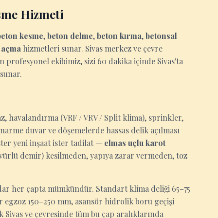
sme Hizmeti
beton kesme
,
beton delme
,
beton kırma
,
betonsal
u açma
hizmetleri sunar. Sivas merkez ve çevre
n profesyonel ekibimiz, sizi 60 dakika içinde Sivas'ta
 sunar.
z, havalandırma (VRF / VRV / Split klima), sprinkler,
tonarme duvar ve döşemelerde hassas delik açılması
er yeni inşaat ister tadilat —
elmas uçlu karot
ervürlü demir) kesilmeden, yapıya zarar vermeden, toz
ar her çapta mümkündür. Standart klima deliği 65–75
ör egzoz 150–250 mm, asansör hidrolik boru geçişi
 Sivas ve çevresinde tüm bu çap aralıklarında