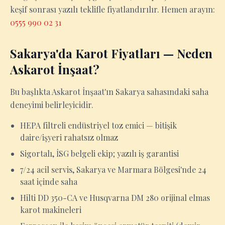
keşif sonrası yazılı teklifle fiyatlandırılır. Hemen arayın:
0555 990 02 31
Sakarya'da Karot Fiyatları — Neden
Askarot İnşaat?
Bu başlıkta Askarot İnşaat'ın Sakarya sahasındaki saha
deneyimi belirleyicidir.
HEPA filtreli endüstriyel toz emici — bitişik
daire/işyeri rahatsız olmaz
Sigortalı, İSG belgeli ekip; yazılı iş garantisi
7/24 acil servis, Sakarya ve Marmara Bölgesi'nde 24
saat içinde saha
Hilti DD 350-CA ve Husqvarna DM 280 orijinal elmas
karot makineleri