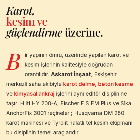
Karot,
kesim ve
güçlendirme
üzerine.
B
ir yapının ömrü, üzerinde yapılan karot ve
kesim işlerinin kalitesiyle doğrudan
orantılıdır.
Askarot İnşaat
,
Eskişehir
merkezli saha ekibiyle
karot delme
,
beton kesme
ve
kimyasal ankraj
işlerini aynı editör disiplinine
taşır. Hilti HY 200-A, Fischer FIS EM Plus ve Sika
AnchorFix 3001 reçineleri; Husqvarna DM 280
karot makinesi ve Tyrolit halatlı tel kesim ekipmanı
bu disiplinin temel araçlarıdır.