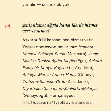
yer alır — sürpriz ek yok.
geniş hizmet ağıyla hangi illerde hizmet
06
.
veriyorsunuz?
Askarot
81 il
kapsamında hizmet verir.
Yoğun operasyon hatlarımız:
İstanbul-
Kocaeli-Sakarya-Bursa
(Marmara),
İzmir-
Manisa-Denizli-Aydın-Muğla
(Ege),
Ankara-
Eskişehir-Konya-Kayseri
(İç Anadolu),
Antalya-Mersin-Adana-Hatay
(Güney),
Trabzon-Samsun-Ordu
(Karadeniz),
Diyarbakır-Gaziantep-Şanlıurfa-Malatya
(Güneydoğu). Her şantiyede
Hilti/Husqvarna/Tyrolit aynı standart.