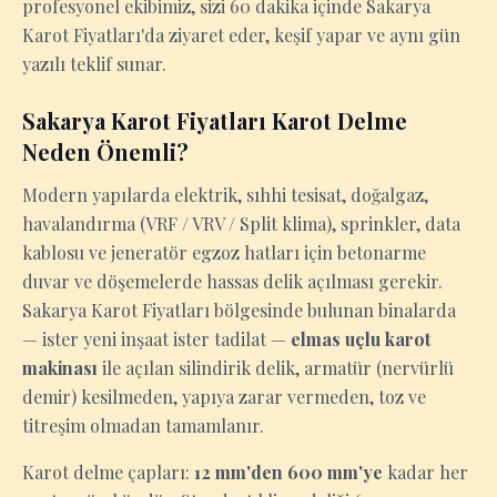
profesyonel ekibimiz, sizi 60 dakika içinde Sakarya
Karot Fiyatları'da ziyaret eder, keşif yapar ve aynı gün
yazılı teklif sunar.
Sakarya Karot Fiyatları Karot Delme
Neden Önemli?
Modern yapılarda elektrik, sıhhi tesisat, doğalgaz,
havalandırma (VRF / VRV / Split klima), sprinkler, data
kablosu ve jeneratör egzoz hatları için betonarme
duvar ve döşemelerde hassas delik açılması gerekir.
Sakarya Karot Fiyatları bölgesinde bulunan binalarda
— ister yeni inşaat ister tadilat —
elmas uçlu karot
makinası
ile açılan silindirik delik, armatür (nervürlü
demir) kesilmeden, yapıya zarar vermeden, toz ve
titreşim olmadan tamamlanır.
Karot delme çapları:
12 mm'den 600 mm'ye
kadar her