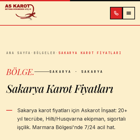
İçeriğe atla
ANA SAYFA
·
BÖLGELER
·
SAKARYA KAROT FIYATLARI
BÖLGE
.
SAKARYA
· SAKARYA
Sakarya Karot Fiyatları
Sakarya karot fiyatları için Askarot İnşaat: 20+
yıl tecrübe, Hilti/Husqvarna ekipman, sigortalı
işçilik. Marmara Bölgesi'nde 7/24 acil hat.