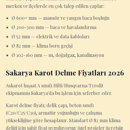
merkez ve ilçelerde en çok talep edilen çaplar:
Ø 600+ mm — asansör ve yangın baca boşluğu
Ø 200-300 mm — baca ve havalandırma
Ø 52 mm — elektrik ve data kabloları
Ø 82 mm — klima boru geçişi
Ø 102-160 mm — su, doğalgaz, kanalizasyon
Sakarya Karot Delme Fiyatları 2026
Askarot İnşaat A sınıfı Hilti/Husqvarna/Tyrolit
ekipmanını Sakarya'da bu işlem için seferber eder.
Karot delme fiyatı; delik çapı, beton sınıfı
(C20/C25/C30), armatür yoğunluğu ve çalışma
yüksekliğine göre hesaplanır. Standart Ø 82 mm klima
deliği için sabit fiyat uyguluyoruz; özel projeler ücretsiz