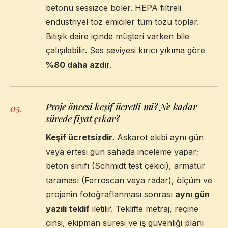
betonu sessizce böler. HEPA filtreli
endüstriyel toz emiciler tüm tozu toplar.
Bitişik daire içinde müşteri varken bile
çalışılabilir. Ses seviyesi kırıcı yıkıma göre
%80 daha azdır
.
Proje öncesi keşif ücretli mi? Ne kadar
05
.
sürede fiyat çıkar?
Keşif ücretsizdir
. Askarot ekibi aynı gün
veya ertesi gün sahada inceleme yapar;
beton sınıfı (Schmidt test çekici), armatür
taraması (Ferroscan veya radar), ölçüm ve
projenin fotoğraflanması sonrası
aynı gün
yazılı teklif
iletilir. Teklifte metraj, reçine
cinsi, ekipman süresi ve iş güvenliği planı