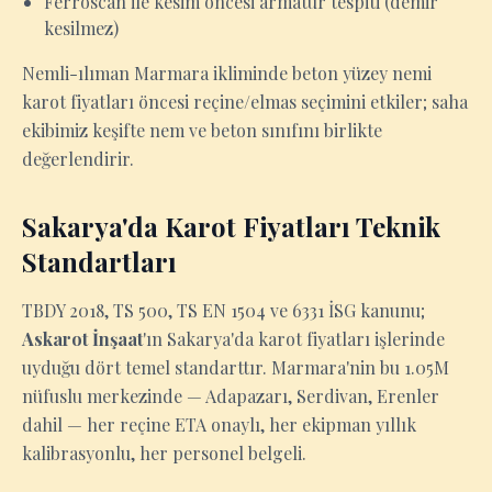
Ferroscan ile kesim öncesi armatür tespiti (demir
kesilmez)
Nemli-ılıman Marmara ikliminde beton yüzey nemi
karot fiyatları öncesi reçine/elmas seçimini etkiler; saha
ekibimiz keşifte nem ve beton sınıfını birlikte
değerlendirir.
Sakarya'da Karot Fiyatları Teknik
Standartları
TBDY 2018, TS 500, TS EN 1504 ve 6331 İSG kanunu;
Askarot İnşaat
'ın Sakarya'da karot fiyatları işlerinde
uyduğu dört temel standarttır. Marmara'nin bu 1.05M
nüfuslu merkezinde — Adapazarı, Serdivan, Erenler
dahil — her reçine ETA onaylı, her ekipman yıllık
kalibrasyonlu, her personel belgeli.