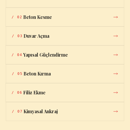
Beton Kesme
/
02
Duvar Açma
/
03
Yapısal Güçlendirme
/
04
Beton Kırma
/
05
Filiz Ekme
/
06
Kimyasal Ankraj
/
07