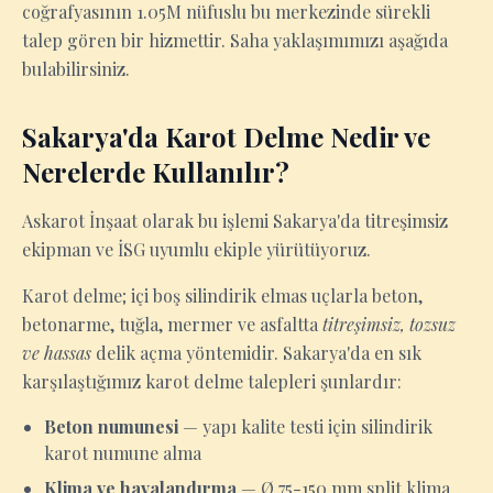
coğrafyasının 1.05M nüfuslu bu merkezinde sürekli
talep gören bir hizmettir. Saha yaklaşımımızı aşağıda
bulabilirsiniz.
Sakarya'da Karot Delme Nedir ve
Nerelerde Kullanılır?
Askarot İnşaat olarak bu işlemi Sakarya'da titreşimsiz
ekipman ve İSG uyumlu ekiple yürütüyoruz.
Karot delme; içi boş silindirik elmas uçlarla beton,
betonarme, tuğla, mermer ve asfaltta
titreşimsiz, tozsuz
ve hassas
delik açma yöntemidir. Sakarya'da en sık
karşılaştığımız karot delme talepleri şunlardır:
Beton numunesi
— yapı kalite testi için silindirik
karot numune alma
Klima ve havalandırma
— Ø 75-150 mm split klima