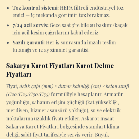
Toz kontrol sistemi:
HEPA filtreli endüstriyel toz
emici — iç mekanda görünür toz bırakmaz.
7/24 acil servis:
Gece saat 3'te bile su baskını/kaçak
için acil kesim çağrılarını kabul ederiz.
Yazılı garanti:
Her iş sonrasında imzalı teslim
tutanağı ve 12 ay zimmet garantisi.
Sakarya Karot Fiyatları Karot Delme
Fiyatları
Fiyat,
delik çapı (mm) × duvar kalınlığı (cm) × beton sınıfı
(C20/C25/C30/C35)
formülüyle hesaplanır. Armatür
yoğunluğu, sahanın erişim güçlüğü (kat yüksekliği,
merdiven, hizmet asansörü yokluğu), su ve elektrik
noktalarına uzaklık fiyatı etkiler. Askarot İnşaat
Sakarya Karot Fiyatları bölgesinde standart klima
deliği, sabit fiyat tarifesiyle servis verir. Büyük