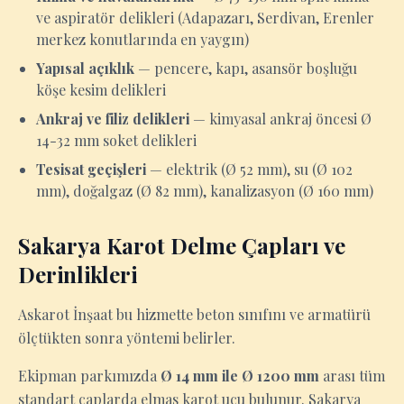
ve aspiratör delikleri (Adapazarı, Serdivan, Erenler
merkez konutlarında en yaygın)
Yapısal açıklık
— pencere, kapı, asansör boşluğu
köşe kesim delikleri
Ankraj ve filiz delikleri
— kimyasal ankraj öncesi Ø
14-32 mm soket delikleri
Tesisat geçişleri
— elektrik (Ø 52 mm), su (Ø 102
mm), doğalgaz (Ø 82 mm), kanalizasyon (Ø 160 mm)
Sakarya Karot Delme Çapları ve
Derinlikleri
Askarot İnşaat bu hizmette beton sınıfını ve armatürü
ölçtükten sonra yöntemi belirler.
Ekipman parkımızda
Ø 14 mm ile Ø 1200 mm
arası tüm
standart çaplarda elmas karot ucu bulunur. Sakarya