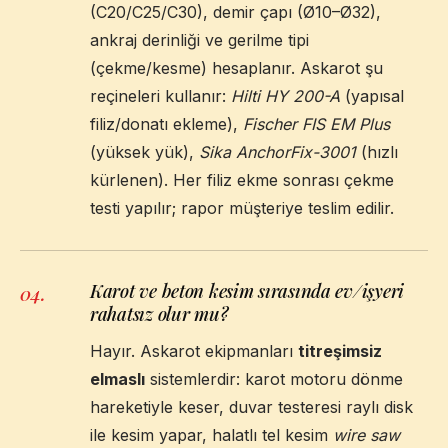
(C20/C25/C30), demir çapı (Ø10–Ø32),
ankraj derinliği ve gerilme tipi
(çekme/kesme) hesaplanır. Askarot şu
reçineleri kullanır:
Hilti HY 200-A
(yapısal
filiz/donatı ekleme),
Fischer FIS EM Plus
(yüksek yük),
Sika AnchorFix-3001
(hızlı
kürlenen). Her filiz ekme sonrası çekme
testi yapılır; rapor müşteriye teslim edilir.
Karot ve beton kesim sırasında ev/işyeri
04
.
rahatsız olur mu?
Hayır. Askarot ekipmanları
titreşimsiz
elmaslı
sistemlerdir: karot motoru dönme
hareketiyle keser, duvar testeresi raylı disk
ile kesim yapar, halatlı tel kesim
wire saw