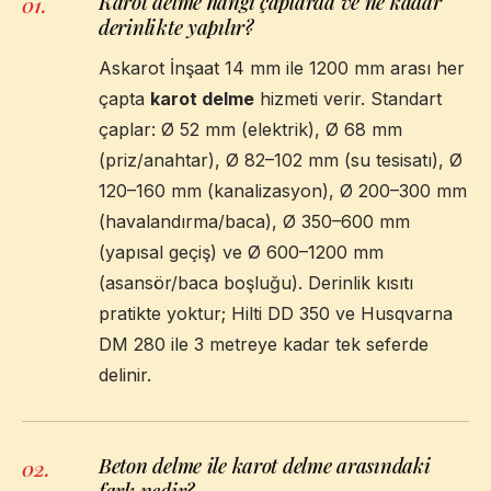
Karot delme hangi çaplarda ve ne kadar
01
.
derinlikte yapılır?
Askarot İnşaat 14 mm ile 1200 mm arası her
çapta
karot delme
hizmeti verir. Standart
çaplar: Ø 52 mm (elektrik), Ø 68 mm
(priz/anahtar), Ø 82–102 mm (su tesisatı), Ø
120–160 mm (kanalizasyon), Ø 200–300 mm
(havalandırma/baca), Ø 350–600 mm
(yapısal geçiş) ve Ø 600–1200 mm
(asansör/baca boşluğu). Derinlik kısıtı
pratikte yoktur; Hilti DD 350 ve Husqvarna
DM 280 ile 3 metreye kadar tek seferde
delinir.
Beton delme ile karot delme arasındaki
02
.
fark nedir?