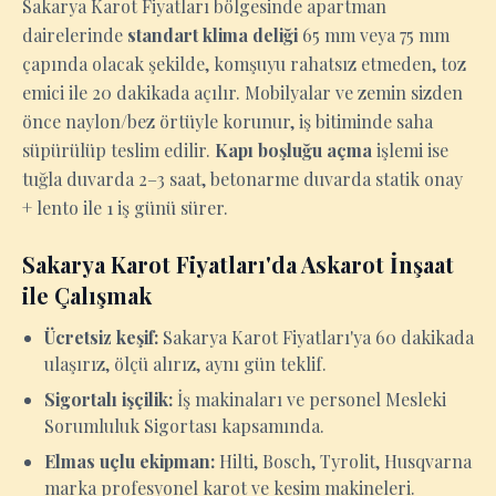
Sakarya Karot Fiyatları bölgesinde apartman
dairelerinde
standart klima deliği
65 mm veya 75 mm
çapında olacak şekilde, komşuyu rahatsız etmeden, toz
emici ile 20 dakikada açılır. Mobilyalar ve zemin sizden
önce naylon/bez örtüyle korunur, iş bitiminde saha
süpürülüp teslim edilir.
Kapı boşluğu açma
işlemi ise
tuğla duvarda 2–3 saat, betonarme duvarda statik onay
+ lento ile 1 iş günü sürer.
Sakarya Karot Fiyatları'da Askarot İnşaat
ile Çalışmak
Ücretsiz keşif:
Sakarya Karot Fiyatları'ya 60 dakikada
ulaşırız, ölçü alırız, aynı gün teklif.
Sigortalı işçilik:
İş makinaları ve personel Mesleki
Sorumluluk Sigortası kapsamında.
Elmas uçlu ekipman:
Hilti, Bosch, Tyrolit, Husqvarna
marka profesyonel karot ve kesim makineleri.