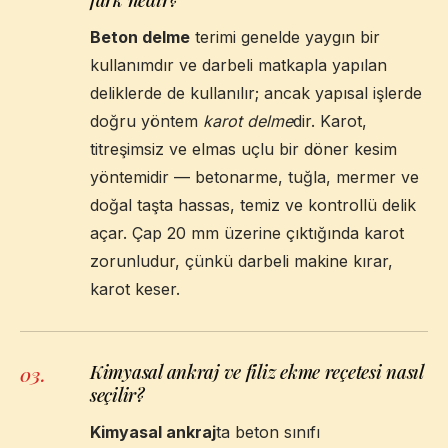
Beton delme
terimi genelde yaygın bir
kullanımdır ve darbeli matkapla yapılan
deliklerde de kullanılır; ancak yapısal işlerde
doğru yöntem
karot delme
dir. Karot,
titreşimsiz ve elmas uçlu bir döner kesim
yöntemidir — betonarme, tuğla, mermer ve
doğal taşta hassas, temiz ve kontrollü delik
açar. Çap 20 mm üzerine çıktığında karot
zorunludur, çünkü darbeli makine kırar,
karot keser.
Kimyasal ankraj ve filiz ekme reçetesi nasıl
03
.
seçilir?
Kimyasal ankraj
ta beton sınıfı