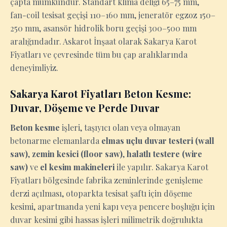
çapta mümkündür. Standart klima deliği 65–75 mm,
fan-coil tesisat geçişi 110–160 mm, jeneratör egzoz 150–
250 mm, asansör hidrolik boru geçişi 300–500 mm
aralığındadır. Askarot İnşaat olarak Sakarya Karot
Fiyatları ve çevresinde tüm bu çap aralıklarında
deneyimliyiz.
Sakarya Karot Fiyatları Beton Kesme:
Duvar, Döşeme ve Perde Duvar
Beton kesme
işleri, taşıyıcı olan veya olmayan
betonarme elemanlarda
elmas uçlu duvar testeri (wall
saw)
,
zemin kesici (floor saw)
,
halatlı testere (wire
saw)
ve
el kesim makineleri
ile yapılır. Sakarya Karot
Fiyatları bölgesinde fabrika zeminlerinde genişleme
derzi açılması, otoparkta tesisat şaftı için döşeme
kesimi, apartmanda yeni kapı veya pencere boşluğu için
duvar kesimi gibi hassas işleri milimetrik doğrulukta