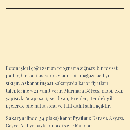
SAKARYA
Beton işleri çoğu zaman programa sığmaz; bir tesisat
patlar, bir kat ilavesi onaylanır, bir mağaza açılışı
sıkışır.
Askarot İnşaat
Sakarya'da karot fiyatları
taleplerine 7/24 yanıt verir. Marmara Bölgesi mobil ekip
yapısıyla Adapazarı, Serdivan, Erenler, Hendek gibi
ilçelerde bile hafta sonu ve tatil dahil saha açıktır.
Sakarya
ilinde (54 plaka)
karot fiyatları
; Karasu, Akyazı,
Geyve, Arifiye başta olmak üzere Marmara