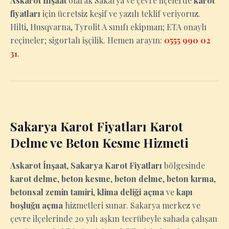
Askarot İnşaat
olarak Sakarya ve çevre ilçelerde
karot
fiyatları
için ücretsiz keşif ve yazılı teklif veriyoruz.
Hilti, Husqvarna, Tyrolit A sınıfı ekipman; ETA onaylı
reçineler; sigortalı işçilik. Hemen arayın:
0555 990 02
31
.
Sakarya Karot Fiyatları Karot
Delme ve Beton Kesme Hizmeti
Askarot İnşaat
,
Sakarya Karot Fiyatları
bölgesinde
karot delme
,
beton kesme
,
beton delme
,
beton kırma
,
betonsal zemin tamiri
,
klima deliği açma
ve
kapı
boşluğu açma
hizmetleri sunar. Sakarya merkez ve
çevre ilçelerinde 20 yılı aşkın tecrübeyle sahada çalışan