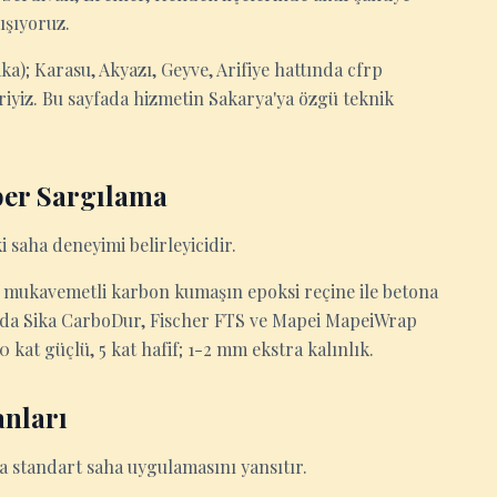
ışıyoruz.
a); Karasu, Akyazı, Geyve, Arifiye hattında cfrp
riyiz. Bu sayfada hizmetin Sakarya'ya özgü teknik
ber Sargılama
 saha deneyimi belirleyicidir.
mukavemetli karbon kumaşın epoksi reçine ile betona
ya'da Sika CarboDur, Fischer FTS ve Mapei MapeiWrap
 kat güçlü, 5 kat hafif; 1-2 mm ekstra kalınlık.
nları
da standart saha uygulamasını yansıtır.