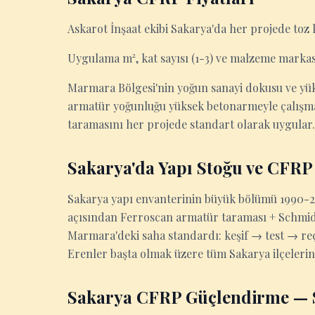
Askarot İnşaat ekibi Sakarya'da her projede toz 
Uygulama m², kat sayısı (1-3) ve malzeme markas
Marmara Bölgesi'nin yoğun sanayi dokusu ve yüks
armatür yoğunluğu yüksek betonarmeyle çalışmay
taramasını her projede standart olarak uygular.
Sakarya'da Yapı Stoğu ve CFRP
Sakarya yapı envanterinin büyük bölümü 1990-20
açısından Ferroscan armatür taraması + Schmidt
Marmara'deki saha standardı: keşif → test → r
Erenler başta olmak üzere tüm Sakarya ilçelerind
Sakarya CFRP Güçlendirme — S