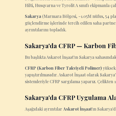
Hilti, Husqvarna ve Tyrolit A sınıfı ekipmanla çal
Sakarya
(Marmara Bölgesi, ~1.05M nüfus, 54 plak
güçlendirme işlerinde tercih edilen saha partne
ayrıntılarını topladık.
Sakarya'da CFRP — Karbon Fi
Bu başlıkta Askarot İnşaat'ın Sakarya sahasındaki
CFRP (Karbon Fiber Takviyeli Polimer)
yüksek 
yapıştırılmasıdır. Askarot İnşaat olarak Sakar
sistemleriyle CFRP sargılama yaparız. Çelikten 10
Sakarya'da CFRP Uygulama Ala
Aşağıdaki ayrıntılar
Askarot İnşaat
'ın Sakarya'