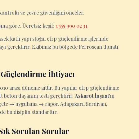
kontrolü ve çevre güvenliğini önceler.
ına göre. Ücretsiz keşif:
0555 990 02 31
ek katlı yapı stoğu, cfrp güçlendirme işlerinde
ı gerektirir. Ekibimiz bu bölgede Ferroscan donatı
 Güçlendirme İhtiyacı
10 arası döneme aittir. Bu yapılar cfrp güçlendirme
 beton dayanım testi gerektirir.
Askarot İnşaat
'ın
eçete → uygulama → rapor. Adapazarı, Serdivan,
e bu disiplin standarttır.
ık Sorulan Sorular