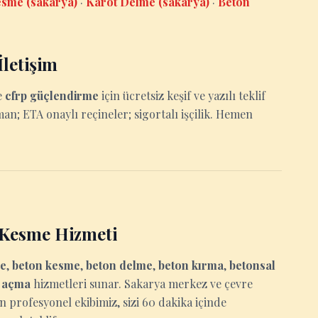
sme (sakarya)
·
Karot Delme (sakarya)
·
Beton
letişim
e
cfrp güçlendirme
için ücretsiz keşif ve yazılı teklif
man; ETA onaylı reçineler; sigortalı işçilik. Hemen
 Kesme Hizmeti
me
,
beton kesme
,
beton delme
,
beton kırma
,
betonsal
u açma
hizmetleri sunar. Sakarya merkez ve çevre
an profesyonel ekibimiz, sizi 60 dakika içinde