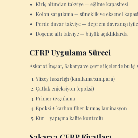
Kiriş altından takviye — eğilme kapasitesi
Kolon sargılama — süneklik ve eksenel kapasit
Perde duvar takviye — deprem davranışı iyil
Döşeme altı takviye — büyük açıklıklarda
CFRP Uygulama Süreci
Askarot İnşaat, Sakarya ve çevre ilçelerde bu işi s
Yüzey hazırlığı (kumlama/zımpara)
Çatlak enjeksiyon (epoksi)
Primer uygulama
Epoksi + karbon fiber kumaş laminasyon
Kür + yapışma kalite kontrolü
Sakarya CFRP Fiyatları