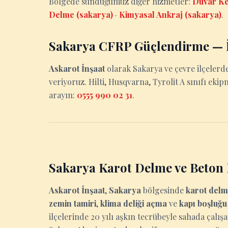
Bölgede sunduğumuz diğer hizmetler:
Duvar Ke
Delme (sakarya)
·
Kimyasal Ankraj (sakarya)
.
Sakarya CFRP Güçlendirme — İ
Askarot İnşaat
olarak Sakarya ve çevre ilçelerd
veriyoruz. Hilti, Husqvarna, Tyrolit A sınıfı ekip
arayın:
0555 990 02 31
.
Sakarya Karot Delme ve Beton
Askarot İnşaat
,
Sakarya
bölgesinde
karot del
zemin tamiri
,
klima deliği açma
ve
kapı boşluğ
ilçelerinde 20 yılı aşkın tecrübeyle sahada çalış