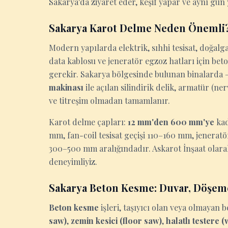
Sakarya'da ziyaret eder, keşif yapar ve aynı gün y
Sakarya Karot Delme Neden Önemli
Modern yapılarda elektrik, sıhhi tesisat, doğalga
data kablosu ve jeneratör egzoz hatları için be
gerekir. Sakarya bölgesinde bulunan binalarda — 
makinası
ile açılan silindirik delik, armatür (n
ve titreşim olmadan tamamlanır.
Karot delme çapları:
12 mm'den 600 mm'ye
kad
mm, fan-coil tesisat geçişi 110–160 mm, jenerat
300–500 mm aralığındadır. Askarot İnşaat olara
deneyimliyiz.
Sakarya Beton Kesme: Duvar, Döşem
Beton kesme
işleri, taşıyıcı olan veya olmaya
saw)
,
zemin kesici (floor saw)
,
halatlı testere 