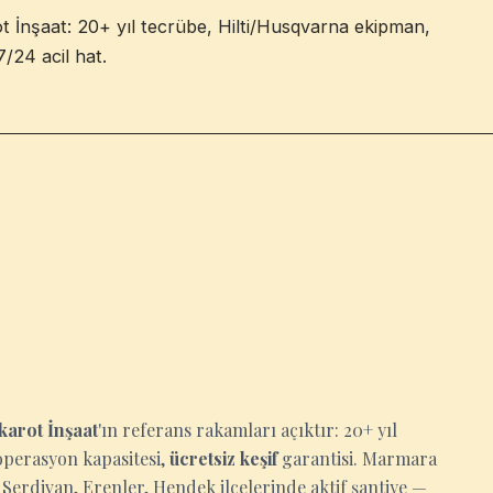
t İnşaat: 20+ yıl tecrübe, Hilti/Husqvarna ekipman,
7/24 acil hat.
karot İnşaat
'ın referans rakamları açıktır: 20+ yıl
operasyon kapasitesi,
ücretsiz keşif
garantisi. Marmara
erdivan, Erenler, Hendek ilçelerinde aktif şantiye —