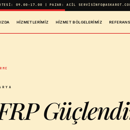
RTESI: 09.00-17.00 | PAZAR: ACIL SERVIS
INFO@ASKAROT.CO
IZDA
HIZMETLERIMIZ
HIZMET BÖLGELERIMIZ
REFERANS
IRME
ARYA
FRP Güçlend