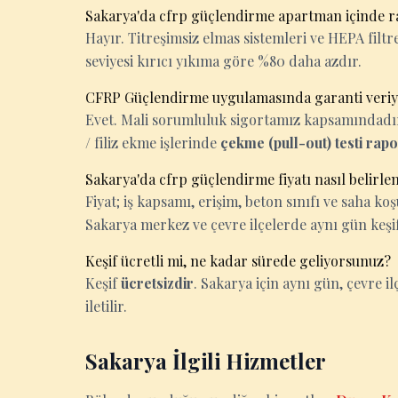
Sakarya'da cfrp güçlendirme apartman içinde r
Hayır. Titreşimsiz elmas sistemleri ve HEPA filtrel
seviyesi kırıcı yıkıma göre %80 daha azdır.
CFRP Güçlendirme uygulamasında garanti veri
Evet. Mali sorumluluk sigortamız kapsamındadır. 
/ filiz ekme işlerinde
çekme (pull-out) testi rap
Sakarya'da cfrp güçlendirme fiyatı nasıl belirle
Fiyat; iş kapsamı, erişim, beton sınıfı ve saha k
Sakarya merkez ve çevre ilçelerde aynı gün keşif
Keşif ücretli mi, ne kadar sürede geliyorsunuz?
Keşif
ücretsizdir
. Sakarya için aynı gün, çevre il
iletilir.
Sakarya İlgili Hizmetler