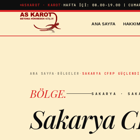
İçeriğe atla
ASKAROT · KAROT
·
HAFTA İÇI: 08.00-19.00 | CUMA
ANA SAYFA
HAKKIM
ANA SAYFA
·
BÖLGELER
·
SAKARYA CFRP GÜÇLEND
BÖLGE
.
SAKARYA
· SAK
Sakarya C