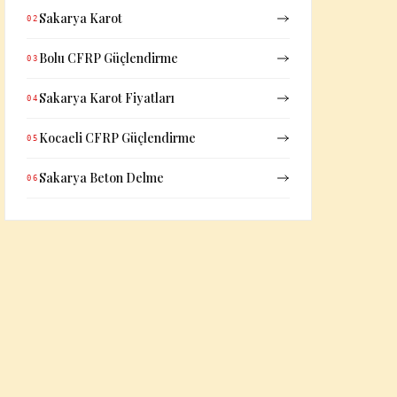
Sakarya Karot
02
Bolu CFRP Güçlendirme
03
Sakarya Karot Fiyatları
04
Kocaeli CFRP Güçlendirme
05
Sakarya Beton Delme
06