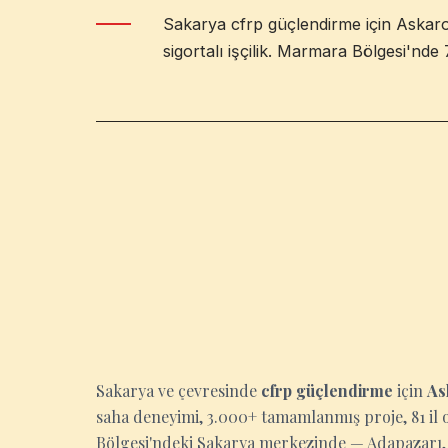
Sakarya cfrp güçlendirme için Askaro
sigortalı işçilik. Marmara Bölgesi'nde 
SAKARYA
Sakarya ve çevresinde
cfrp güçlendirme
için
As
saha deneyimi, 3.000+ tamamlanmış proje, 81 il 
Bölgesi'ndeki Sakarya merkezinde — Adapazarı, S