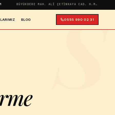
S
M
BÜYÜKDERE MAH. ALI ÇETINKAYA CAD. H.MERYEM APT NO:38 İÇ KAPI NO:4
LARIMIZ
BLOG
0555 990 02 31
irme