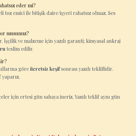
ahatsız eder mi?
i toz emici ile bitişik daire/işyeri rahatsız olmaz. Ses
yor musunuz?
İşçilik ve malzeme için yazılı garanti; kimyasal ankraj
oru
teslim edilir.
nir?
oşullarına göre
ücretsiz keşif
sonrası yazılı tekliflidir.
 yaparız.
çeler için ertesi gün sahaya ineriz. Yazılı teklif aynı gün