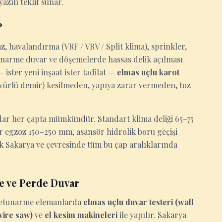
azılı teklif sunar.
?
z, havalandırma (VRF / VRV / Split klima), sprinkler,
tonarme duvar ve döşemelerde hassas delik açılması
ister yeni inşaat ister tadilat —
elmas uçlu karot
ervürlü demir) kesilmeden, yapıya zarar vermeden, toz
ar her çapta mümkündür. Standart klima deliği 65–75
ör egzoz 150–250 mm, asansör hidrolik boru geçişi
k Sakarya ve çevresinde tüm bu çap aralıklarında
e ve Perde Duvar
n betonarme elemanlarda
elmas uçlu duvar testeri (wall
(wire saw)
ve
el kesim makineleri
ile yapılır. Sakarya