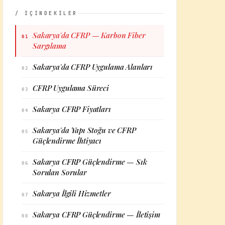
/ İÇİNDEKİLER
Sakarya'da CFRP — Karbon Fiber
01
Sargılama
Sakarya'da CFRP Uygulama Alanları
02
CFRP Uygulama Süreci
03
Sakarya CFRP Fiyatları
04
Sakarya'da Yapı Stoğu ve CFRP
05
Güçlendirme İhtiyacı
Sakarya CFRP Güçlendirme — Sık
06
Sorulan Sorular
Sakarya İlgili Hizmetler
07
Sakarya CFRP Güçlendirme — İletişim
08