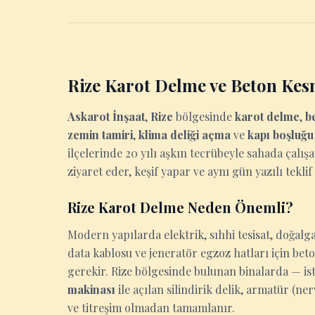
Rize Karot Delme ve Beton Kes
Askarot İnşaat
,
Rize
bölgesinde
karot delme
,
b
zemin tamiri
,
klima deliği açma
ve
kapı boşluğ
ilçelerinde 20 yılı aşkın tecrübeyle sahada çalış
ziyaret eder, keşif yapar ve aynı gün yazılı teklif
Rize Karot Delme Neden Önemli?
Modern yapılarda elektrik, sıhhi tesisat, doğalga
data kablosu ve jeneratör egzoz hatları için be
gerekir. Rize bölgesinde bulunan binalarda — iste
makinası
ile açılan silindirik delik, armatür (n
ve titreşim olmadan tamamlanır.