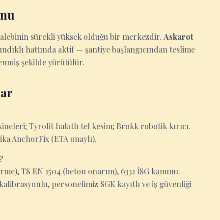
onu
talebinin sürekli yüksek olduğu bir merkezdir.
Askarot
ındıklı hattında aktif — şantiye başlangıcından teslime
nmiş şekilde yürütülür.
lar
eleri; Tyrolit halatlı tel kesim; Brokk robotik kırıcı.
Sika AnchorFix (ETA onaylı).
?
rme), TS EN 1504 (beton onarım), 6331 İSG kanunu.
kalibrasyonlu, personelimiz SGK kayıtlı ve iş güvenliği