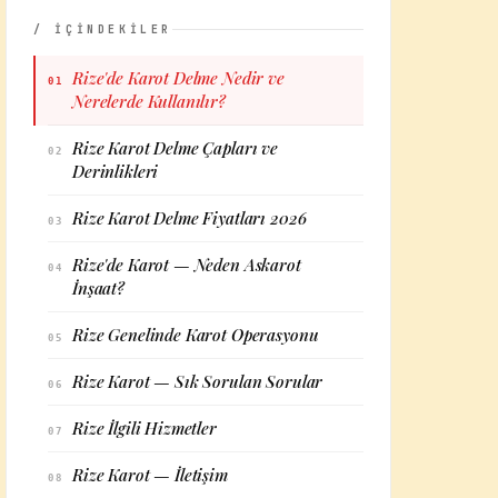
/ İÇİNDEKİLER
Rize'de Karot Delme Nedir ve
01
Nerelerde Kullanılır?
Rize Karot Delme Çapları ve
02
Derinlikleri
Rize Karot Delme Fiyatları 2026
03
Rize'de Karot — Neden Askarot
04
İnşaat?
Rize Genelinde Karot Operasyonu
05
Rize Karot — Sık Sorulan Sorular
06
Rize İlgili Hizmetler
07
Rize Karot — İletişim
08