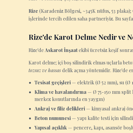
Rize
(Karadeniz Bölgesi, ~345K nüfus, 53 plaka); 
işlerinde tercih edilen saha partneriyiz. Bu sayf
Rize'de Karot Delme Nedir ve N
Rize'de
Askarot İnşaat
ekibi ücretsiz keşif sonras
Karot delme; içi boş silindirik elmas uçlarla be
tozsuz ve hassas
delik açma yöntemidir. Rize'de en
Tesisat geçişleri
— elektrik (Ø 52 mm), su (Ø
Klima ve havalandırma
— Ø 75-150 mm split k
merkez konutlarında en yaygın)
Ankraj ve filiz delikleri
— kimyasal ankraj önc
Beton numunesi
— yapı kalite testi için sili
Yapısal açıklık
— pencere, kapı, asansör boşl