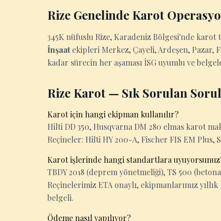
Rize Genelinde Karot Operasy
345K nüfuslu Rize, Karadeniz Bölgesi'nde karot 
İnşaat
ekipleri Merkez, Çayeli, Ardeşen, Pazar, F
kadar sürecin her aşaması İSG uyumlu ve belgele
Rize Karot — Sık Sorulan Soru
Karot için hangi ekipman kullanılır?
Hilti DD 350, Husqvarna DM 280 elmas karot makin
Reçineler: Hilti HY 200-A, Fischer FIS EM Plus, 
Karot işlerinde hangi standartlara uyuyorsunuz
TBDY 2018 (deprem yönetmeliği), TS 500 (betona
Reçinelerimiz ETA onaylı, ekipmanlarımız yıllık 
belgeli.
Ödeme nasıl yapılıyor?