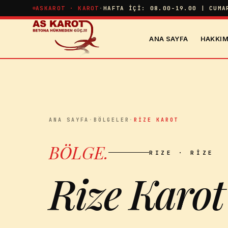
İçeriğe atla
ASKAROT · KAROT
·
HAFTA İÇI: 08.00-19.00 | CUMA
ANA SAYFA
HAKKIM
ANA SAYFA
·
BÖLGELER
·
RIZE KAROT
BÖLGE
.
RIZE
· RIZE
Rize Karot