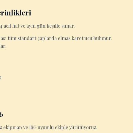
rinlikleri
 acil hat ve aynı gün keşifle sunar.
ası tüm standart çaplarda elmas karot ucu bulunur.
lar:
u
6
siz ekipman ve İSG uyumlu ekiple yürütüyoruz.