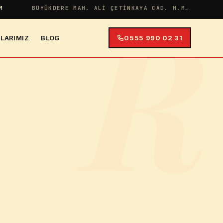
R
M
BÜYÜKDERE MAH. ALI ÇETINKAYA CAD. H.MERYEM APT NO:38 İÇ KAPI NO:4
LARIMIZ
BLOG
0555 990 02 31