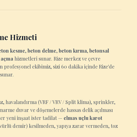
me Hizmeti
eton kesme
,
beton delme
,
beton kırma
,
betonsal
u açma
hizmetleri sunar. Rize merkez ve çevre
an profesyonel ekibimiz, sizi 60 dakika içinde Rize'de
 sunar.
z, havalandırma (VRF / VRV / Split klima), sprinkler,
tonarme duvar ve döşemelerde hassas delik açılması
r yeni inşaat ister tadilat —
elmas uçlu karot
ervürlü demir) kesilmeden, yapıya zarar vermeden, toz