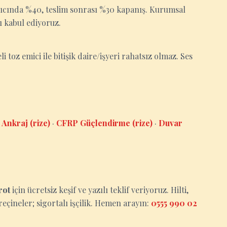
gıcında %40, teslim sonrası %30 kapanış. Kurumsal
ı kabul ediyoruz.
i toz emici ile bitişik daire/işyeri rahatsız olmaz. Ses
Ankraj (rize)
·
CFRP Güçlendirme (rize)
·
Duvar
rot
için ücretsiz keşif ve yazılı teklif veriyoruz. Hilti,
eçineler; sigortalı işçilik. Hemen arayın:
0555 990 02