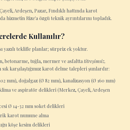
Çayeli, Ardeşen, Pazar, Fındıklı hattında karot
ada hizmetin Rize'a özgü teknik ayrıntılarını topladık.
erelerde Kullanılır?
ı yazılı teklifle planlar; sürpriz ek yoktur.
ton, betonarme, tuğla, mermer ve asfaltta
titreşimsiz,
 sık karşılaştığımız karot delme talepleri şunlardır:
 102 mm), doğalgaz (Ø 82 mm), kanalizasyon (Ø 160 mm)
lima ve aspiratör delikleri (Merkez, Çayeli, Ardeşen
esi Ø 14-32 mm soket delikleri
ndirik karot numune alma
uğu köşe kesim delikleri