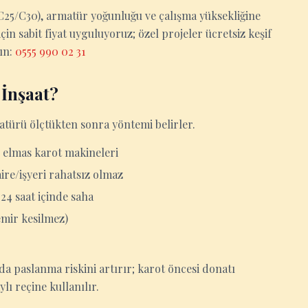
0/C25/C30), armatür yoğunluğu ve çalışma yüksekliğine
in sabit fiyat uyguluyoruz; özel projeler ücretsiz keşif
yın:
0555 990 02 31
 İnşaat?
atürü ölçtükten sonra yöntemi belirler.
 elmas karot makineleri
aire/işyeri rahatsız olmaz
 24 saat içinde saha
emir kesilmez)
 paslanma riskini artırır; karot öncesi donatı
lı reçine kullanılır.