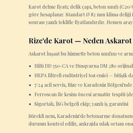
Karot delme fiyatı; delik çapı, beton sınıfı (C2
göre hesaplanır. Standart Ø 82 mm klima deliği iç
sonrası yazılı teklifle fiyatlandırılır. Hemen ara
Rize'de Karot — Neden Askarot
Askarot İnşaat bu hizmette beton sınıfını ve arm
Hilti DD 350-CA ve Husqvarna DM 280 orijinal
HEPA filtreli endüstriyel toz emici — bitişik d
7/24 acil servis, Rize ve Karadeniz Bölgesi'nde
Ferroscan ile kesim öncesi armatür tespiti (d
Sigortalı, İSG belgeli ekip; yazılı iş garantisi
Sürekli nem, Karadeniz'de betonarme donatısında
durumu kontrol edilir, ankrajda ıslak ortam onay