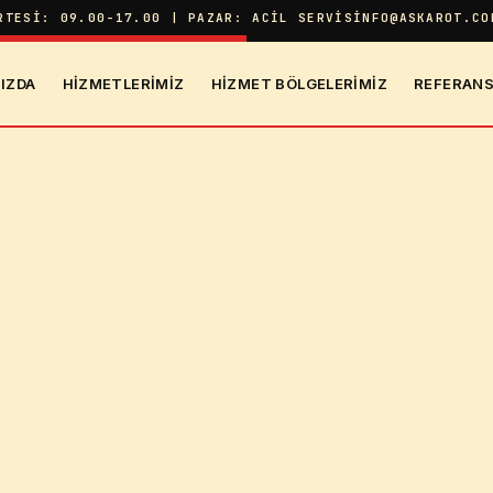
RTESI: 09.00-17.00 | PAZAR: ACIL SERVIS
INFO@ASKAROT.CO
IZDA
HIZMETLERIMIZ
HIZMET BÖLGELERIMIZ
REFERANS