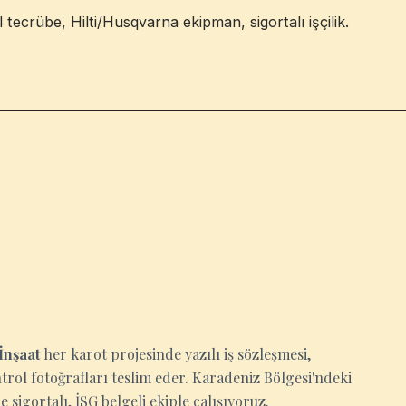
 tecrübe, Hilti/Husqvarna ekipman, sigortalı işçilik.
İnşaat
her karot projesinde yazılı iş sözleşmesi,
ntrol fotoğrafları teslim eder. Karadeniz Bölgesi'ndeki
 sigortalı, İSG belgeli ekiple çalışıyoruz.