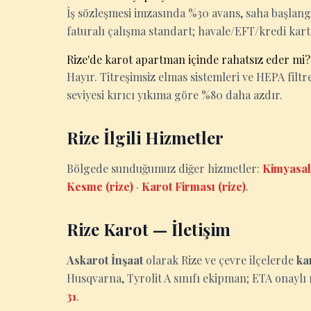
İş sözleşmesi imzasında %30 avans, saha başlan
faturalı çalışma standart; havale/EFT/kredi kart
Rize'de karot apartman içinde rahatsız eder mi?
Hayır. Titreşimsiz elmas sistemleri ve HEPA filtrel
seviyesi kırıcı yıkıma göre %80 daha azdır.
Rize İlgili Hizmetler
Bölgede sunduğumuz diğer hizmetler:
Kimyasal 
Kesme (rize)
·
Karot Firması (rize)
.
Rize Karot — İletişim
Askarot İnşaat
olarak Rize ve çevre ilçelerde
ka
Husqvarna, Tyrolit A sınıfı ekipman; ETA onaylı r
31
.