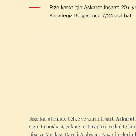
Rize karot için Askarot İnşaat: 20+ yıl
Karadeniz Bölgesi'nde 7/24 acil hat.
RIZE
Rize Karot işinde belge ve garanti şart.
Askarot 
sigorta nüshası, çekme testi raporu ve kalite ko
Rize ve Merkez, Çayeli, Ardeşen, Pazar ilçelerinde