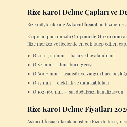
Rize Karot Delme Çapları ve De
Rize müşterilerine
Askarot İnşaat
bu hizmeti 7/24
Ekipman parkımızda
Ø 14 mm ile Ø 1200 mm
ar
Rize merkez ve ilçelerde en çok talep edilen çap
Ø 200-300 mm — baca ve havalandırma
Ø 82 mm — klima boru geçişi
Ø 600+ mm — asansör ve yangın baca boşluğ
Ø 52 mm — elektrik ve data kabloları
Ø 102-160 mm — su, doğalgaz, kanalizasyon
Rize Karot Delme Fiyatları 202
Askarot İnşaat olarak bu işlemi Rize'de titreşim