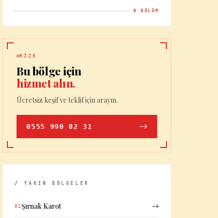
8
BÖLÜM
RIZE
Bu bölge için
hizmet alın.
Ücretsiz keşif ve teklif için arayın.
0555 990 02 31
/ YAKIN BÖLGELER
Şırnak Karot
01