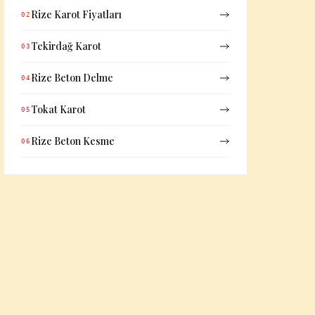
Rize Karot Fiyatları
02
Tekirdağ Karot
03
Rize Beton Delme
04
Tokat Karot
05
Rize Beton Kesme
06