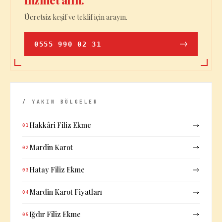
hizmet alın.
Ücretsiz keşif ve teklif için arayın.
0555 990 02 31
/ YAKIN BÖLGELER
Hakkâri Filiz Ekme
01
Mardin Karot
02
Hatay Filiz Ekme
03
Mardin Karot Fiyatları
04
Iğdır Filiz Ekme
05