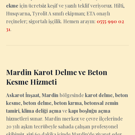
ekme
için ücretsiz keşif ve yazılı teklif veriyoruz. Hilti,
Husqvarna, Tyrolit A sınıfı ekipman; ETA onaylı
reçineler; sigortalı işçilik. Hemen arayın:
0555 990 02
31
.
Mardin Karot Delme ve Beton
Kesme Hizmeti
Askarot İnşaat
,
Mardin
bölgesinde
karot delme
,
beton
kesme
,
beton delme
,
beton kırma
,
betonsal zemin
tamiri
,
klima deliği açma
ve
kapı boşluğu açma
hizmetleri sunar. Mardin merkez ve çevre ilçelerinde
20 yılı aşkın tecrübeyle sahada çalışan profesyonel
ekibimiz, sizi 60 dakika içinde Mardin'de ziyaret eder,