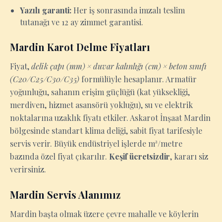
Yazılı garanti:
Her iş sonrasında imzalı teslim
tutanağı ve 12 ay zimmet garantisi.
Mardin Karot Delme Fiyatları
Fiyat,
delik çapı (mm) × duvar kalınlığı (cm) × beton sınıfı
(C20/C25/C30/C35)
formülüyle hesaplanır. Armatür
yoğunluğu, sahanın erişim güçlüğü (kat yüksekliği,
merdiven, hizmet asansörü yokluğu), su ve elektrik
noktalarına uzaklık fiyatı etkiler. Askarot İnşaat Mardin
bölgesinde standart klima deliği, sabit fiyat tarifesiyle
servis verir. Büyük endüstriyel işlerde m²/metre
bazında özel fiyat çıkarılır.
Keşif ücretsizdir
, kararı siz
verirsiniz.
Mardin Servis Alanımız
Mardin başta olmak üzere çevre mahalle ve köylerin