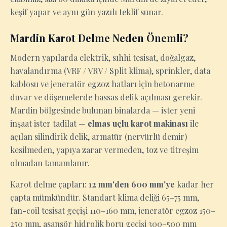
keşif yapar ve aynı gün yazılı teklif sunar.
Mardin Karot Delme Neden Önemli?
Modern yapılarda elektrik, sıhhi tesisat, doğalgaz,
havalandırma (VRF / VRV / Split klima), sprinkler, data
kablosu ve jeneratör egzoz hatları için betonarme
duvar ve döşemelerde hassas delik açılması gerekir.
Mardin bölgesinde bulunan binalarda — ister yeni
inşaat ister tadilat —
elmas uçlu karot makinası
ile
açılan silindirik delik, armatür (nervürlü demir)
kesilmeden, yapıya zarar vermeden, toz ve titreşim
olmadan tamamlanır.
Karot delme çapları:
12 mm'den 600 mm'ye
kadar her
çapta mümkündür. Standart klima deliği 65–75 mm,
fan-coil tesisat geçişi 110–160 mm, jeneratör egzoz 150–
250 mm, asansör hidrolik boru geçişi 300–500 mm