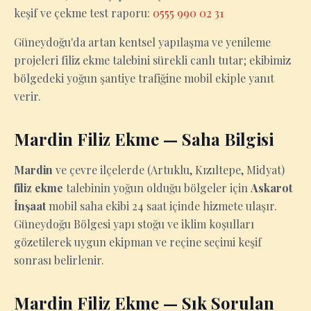
keşif ve çekme test raporu:
0555 990 02 31
Güneydoğu'da artan kentsel yapılaşma ve yenileme
projeleri filiz ekme talebini sürekli canlı tutar; ekibimiz
bölgedeki yoğun şantiye trafiğine mobil ekiple yanıt
verir.
Mardin Filiz Ekme — Saha Bilgisi
Mardin
ve çevre ilçelerde (Artuklu, Kızıltepe, Midyat)
filiz ekme
talebinin yoğun olduğu bölgeler için
Askarot
İnşaat
mobil saha ekibi 24 saat içinde hizmete ulaşır.
Güneydoğu Bölgesi yapı stoğu ve iklim koşulları
gözetilerek uygun ekipman ve reçine seçimi keşif
sonrası belirlenir.
Mardin Filiz Ekme — Sık Sorulan