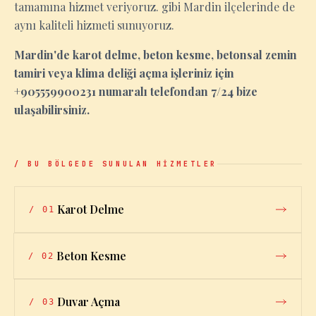
tamamına hizmet veriyoruz. gibi Mardin ilçelerinde de
aynı kaliteli hizmeti sunuyoruz.
Mardin'de karot delme, beton kesme, betonsal zemin
tamiri veya klima deliği açma işleriniz için
+905559900231 numaralı telefondan 7/24 bize
ulaşabilirsiniz.
/ BU BÖLGEDE SUNULAN HİZMETLER
Karot Delme
/
01
Beton Kesme
/
02
Duvar Açma
/
03