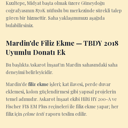
Kızıltepe, Midyat başta olmak üzere Güneydoğu
coğrafyasının 870K nüfuslu bu merkezinde sürekli talep
gören bir hizmettir. Saha yaklaşımımızı aşağıda
bulabilirsiniz.
Mardin'de Filiz Ekme — TBDY 2018
Uyumlu Donatı Ek
Bu başlıkta Askarot İnşaat'ın Mardin sahasındaki saha
deneyimi belirleyicidir.
Mardin'de
filiz ekme
işleri; kat ilavesi, perde duvar
eklemesi, kolon güçlendirmesi gibi yapısal projelerin
temel adımıdır. Askarot İnşaat ekibi Hilti HY 200-A ve
Fischer FIS EM Plus reçineleri ile filiz ekme yapar; her
filiz için
çekme testi
raporu teslim edilir.