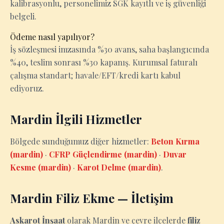
kalibrasyonlu, personelimiz SGK kayıtlı ve iş güvenliği
belgeli.
Ödeme nasıl yapılıyor?
İş sözleşmesi imzasında %30 avans, saha başlangıcında
%40, teslim sonrası %30 kapanış. Kurumsal faturalı
çalışma standart; havale/EFT/kredi kartı kabul
ediyoruz.
Mardin İlgili Hizmetler
Bölgede sunduğumuz diğer hizmetler:
Beton Kırma
(mardin)
·
CFRP Güçlendirme (mardin)
·
Duvar
Kesme (mardin)
·
Karot Delme (mardin)
.
Mardin Filiz Ekme — İletişim
Askarot İnşaat
olarak Mardin ve çevre ilçelerde
filiz