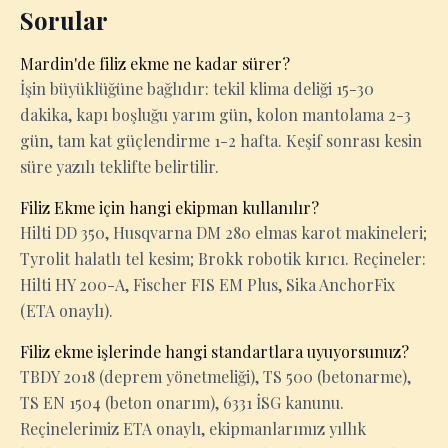
Sorular
Mardin'de filiz ekme ne kadar sürer?
İşin büyüklüğüne bağlıdır: tekil klima deliği 15-30
dakika, kapı boşluğu yarım gün, kolon mantolama 2-3
gün, tam kat güçlendirme 1-2 hafta. Keşif sonrası kesin
süre yazılı teklifte belirtilir.
Filiz Ekme için hangi ekipman kullanılır?
Hilti DD 350, Husqvarna DM 280 elmas karot makineleri;
Tyrolit halatlı tel kesim; Brokk robotik kırıcı. Reçineler:
Hilti HY 200-A, Fischer FIS EM Plus, Sika AnchorFix
(ETA onaylı).
Filiz ekme işlerinde hangi standartlara uyuyorsunuz?
TBDY 2018 (deprem yönetmeliği), TS 500 (betonarme),
TS EN 1504 (beton onarım), 6331 İSG kanunu.
Reçinelerimiz ETA onaylı, ekipmanlarımız yıllık