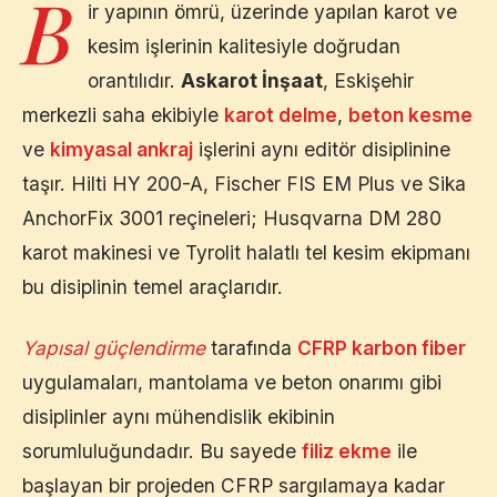
B
ir yapının ömrü, üzerinde yapılan karot ve
kesim işlerinin kalitesiyle doğrudan
orantılıdır.
Askarot İnşaat
,
Eskişehir
merkezli saha ekibiyle
karot delme
,
beton kesme
ve
kimyasal ankraj
işlerini aynı editör disiplinine
taşır. Hilti HY 200-A, Fischer FIS EM Plus ve Sika
AnchorFix 3001 reçineleri; Husqvarna DM 280
karot makinesi ve Tyrolit halatlı tel kesim ekipmanı
bu disiplinin temel araçlarıdır.
Yapısal güçlendirme
tarafında
CFRP karbon fiber
uygulamaları, mantolama ve beton onarımı gibi
disiplinler aynı mühendislik ekibinin
sorumluluğundadır. Bu sayede
filiz ekme
ile
başlayan bir projeden CFRP sargılamaya kadar