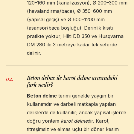
120–160 mm (kanalizasyon), Ø 200–300 mm
(havalandırma/baca), Ø 350–600 mm
(yapısal geçiş) ve Ø 600–1200 mm
(asansör/baca boşluğu). Derinlik kısıtı
pratikte yoktur; Hilti DD 350 ve Husqvarna
DM 280 ile 3 metreye kadar tek seferde
delinir.
Beton delme ile karot delme arasındaki
02
.
fark nedir?
Beton delme
terimi genelde yaygın bir
kullanımdır ve darbeli matkapla yapılan
deliklerde de kullanılır; ancak yapısal işlerde
doğru yöntem
karot delme
dir. Karot,
titreşimsiz ve elmas uçlu bir döner kesim