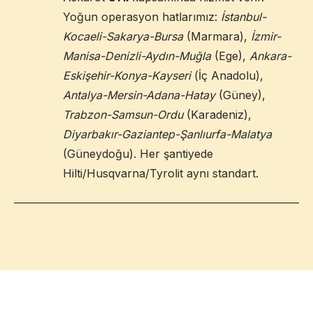
Yoğun operasyon hatlarımız:
İstanbul-
Kocaeli-Sakarya-Bursa
(Marmara),
İzmir-
Manisa-Denizli-Aydın-Muğla
(Ege),
Ankara-
Eskişehir-Konya-Kayseri
(İç Anadolu),
Antalya-Mersin-Adana-Hatay
(Güney),
Trabzon-Samsun-Ordu
(Karadeniz),
Diyarbakır-Gaziantep-Şanlıurfa-Malatya
(Güneydoğu). Her şantiyede
Hilti/Husqvarna/Tyrolit aynı standart.