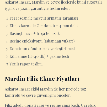
Askarot İnşaat, Mardin ve çevre ilçelerde bu işi sigortalı
işçilik ve yazılı garantiyle teslim eder.
Ferroscan ile mevcut armatür taraması
Elmas karot ile Ø = donatı + 4 mm delik
Basınçlı hava + fırça temizlik
Reçine enjeksiyonu (tabandan yukarı)
Donatının döndürerek yerleştirilmesi
Kürlenme (15-40 dk) + çekme testi
Yazılı rapor teslimi
Mardin Filiz Ekme Fiyatları
Askarot İnşaat ekibi Mardin'de her projede toz
kontrolü ve çevre güvenliğini önceler.
Filiz adedi, donatı çapı ve reçine cinsi bazlı. Ücretsiz