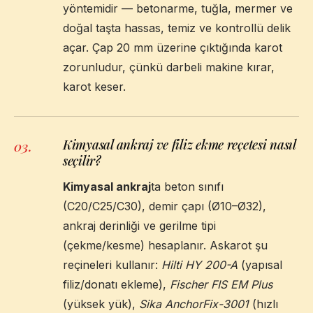
yöntemidir — betonarme, tuğla, mermer ve
doğal taşta hassas, temiz ve kontrollü delik
açar. Çap 20 mm üzerine çıktığında karot
zorunludur, çünkü darbeli makine kırar,
karot keser.
Kimyasal ankraj ve filiz ekme reçetesi nasıl
03
.
seçilir?
Kimyasal ankraj
ta beton sınıfı
(C20/C25/C30), demir çapı (Ø10–Ø32),
ankraj derinliği ve gerilme tipi
(çekme/kesme) hesaplanır. Askarot şu
reçineleri kullanır:
Hilti HY 200-A
(yapısal
filiz/donatı ekleme),
Fischer FIS EM Plus
(yüksek yük),
Sika AnchorFix-3001
(hızlı