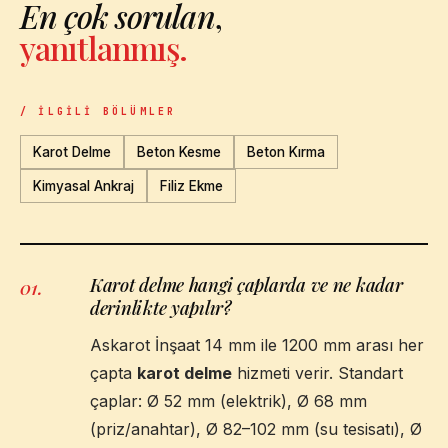
En çok sorulan
,
yanıtlanmış.
/ İLGILI BÖLÜMLER
Karot Delme
Beton Kesme
Beton Kırma
Kimyasal Ankraj
Filiz Ekme
Karot delme hangi çaplarda ve ne kadar
01
.
derinlikte yapılır?
Askarot İnşaat 14 mm ile 1200 mm arası her
çapta
karot delme
hizmeti verir. Standart
çaplar: Ø 52 mm (elektrik), Ø 68 mm
(priz/anahtar), Ø 82–102 mm (su tesisatı), Ø