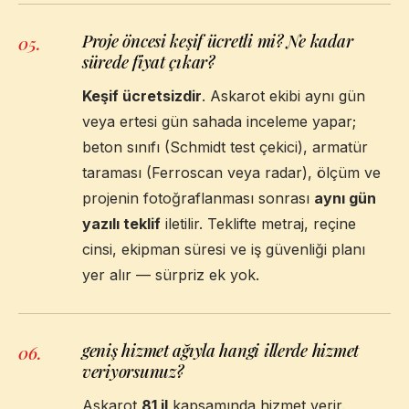
Proje öncesi keşif ücretli mi? Ne kadar
05
.
sürede fiyat çıkar?
Keşif ücretsizdir
. Askarot ekibi aynı gün
veya ertesi gün sahada inceleme yapar;
beton sınıfı (Schmidt test çekici), armatür
taraması (Ferroscan veya radar), ölçüm ve
projenin fotoğraflanması sonrası
aynı gün
yazılı teklif
iletilir. Teklifte metraj, reçine
cinsi, ekipman süresi ve iş güvenliği planı
yer alır — sürpriz ek yok.
geniş hizmet ağıyla hangi illerde hizmet
06
.
veriyorsunuz?
Askarot
81 il
kapsamında hizmet verir.