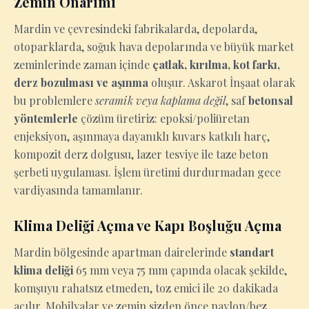
Zemin Onarımı
Mardin ve çevresindeki fabrikalarda, depolarda,
otoparklarda, soğuk hava depolarında ve büyük market
zeminlerinde zaman içinde
çatlak, kırılma, kot farkı,
derz bozulması ve aşınma
oluşur. Askarot İnşaat olarak
bu problemlere
seramik veya kaplama değil
, saf
betonsal
yöntemlerle
çözüm üretiriz: epoksi/poliüretan
enjeksiyon, aşınmaya dayanıklı kuvars katkılı harç,
kompozit derz dolgusu, lazer tesviye ile taze beton
şerbeti uygulaması. İşlem üretimi durdurmadan gece
vardiyasında tamamlanır.
Klima Deliği Açma ve Kapı Boşluğu Açma
Mardin bölgesinde apartman dairelerinde
standart
klima deliği
65 mm veya 75 mm çapında olacak şekilde,
komşuyu rahatsız etmeden, toz emici ile 20 dakikada
açılır. Mobilyalar ve zemin sizden önce naylon/bez