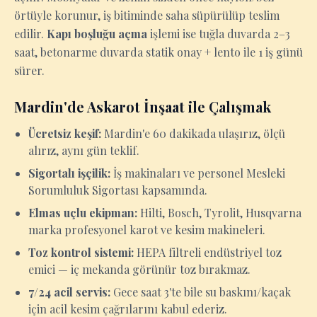
örtüyle korunur, iş bitiminde saha süpürülüp teslim
edilir.
Kapı boşluğu açma
işlemi ise tuğla duvarda 2–3
saat, betonarme duvarda statik onay + lento ile 1 iş günü
sürer.
Mardin'de Askarot İnşaat ile Çalışmak
Ücretsiz keşif:
Mardin'e 60 dakikada ulaşırız, ölçü
alırız, aynı gün teklif.
Sigortalı işçilik:
İş makinaları ve personel Mesleki
Sorumluluk Sigortası kapsamında.
Elmas uçlu ekipman:
Hilti, Bosch, Tyrolit, Husqvarna
marka profesyonel karot ve kesim makineleri.
Toz kontrol sistemi:
HEPA filtreli endüstriyel toz
emici — iç mekanda görünür toz bırakmaz.
7/24 acil servis:
Gece saat 3'te bile su baskını/kaçak
için acil kesim çağrılarını kabul ederiz.