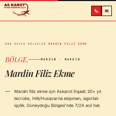
İçeriğe atla
ANA SAYFA
·
BÖLGELER
·
MARDIN FILIZ EKME
BÖLGE
.
MARDIN
· MARDIN
Mardin Filiz Ekme
Mardin filiz ekme için Askarot İnşaat: 20+ yıl
tecrübe, Hilti/Husqvarna ekipman, sigortalı
işçilik. Güneydoğu Bölgesi'nde 7/24 acil hat.