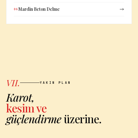
Mardin Beton Delme
06
VII.
YAKIN PLAN
Karot,
kesim ve
güçlendirme
üzerine.