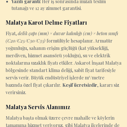
Yazılı garanti:
Her iş sonrasında imzalı teslim
tutanağı ve 12 ay zimmet garantisi.
Malatya Karot Delme Fiyatları
Fiyat,
delik çapı (mm) × duvar kalınlığı (cm) × beton sınıfı
(C20/C25/C30/C35)
formülüyle hesaplanır. Armatür
yoğunluğu, sahanın erişim güçlüğü (kat yüksekliği,
merdiven, hizmet asansörü yokluğu), su ve elektrik
noktalarına uzaklık fiyatı etkiler. Askarot İnşaat Malatya
bölgesinde standart klima deliği, sabit fiyat tarifesiyle
servis verir. Büyük endüstriyel işlerde m²/metre
bazında özel fiyat çıkarılır.
Keşif ücretsizdir
, kararı siz
verirsiniz.
Malatya Servis Alanımız
Malatya başta olmak üzere çevre mahalle ve köylerin
tamamına hizmet veriyoruz. gibi Malatya ilçelerinde de