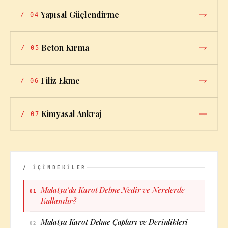
Yapısal Güçlendirme
/
04
Beton Kırma
/
05
Filiz Ekme
/
06
Kimyasal Ankraj
/
07
/ İÇİNDEKİLER
Malatya'da Karot Delme Nedir ve Nerelerde
01
Kullanılır?
Malatya Karot Delme Çapları ve Derinlikleri
02