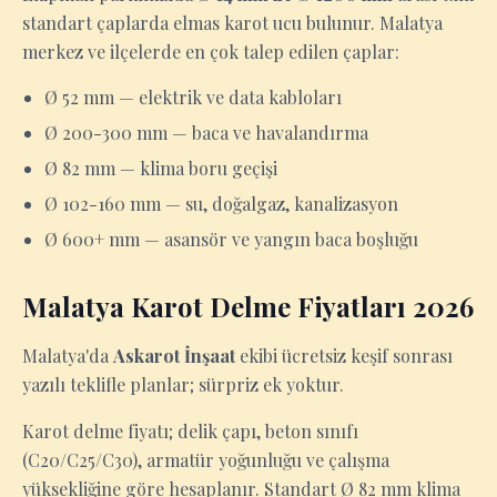
standart çaplarda elmas karot ucu bulunur. Malatya
merkez ve ilçelerde en çok talep edilen çaplar:
Ø 52 mm — elektrik ve data kabloları
Ø 200-300 mm — baca ve havalandırma
Ø 82 mm — klima boru geçişi
Ø 102-160 mm — su, doğalgaz, kanalizasyon
Ø 600+ mm — asansör ve yangın baca boşluğu
Malatya Karot Delme Fiyatları 2026
Malatya'da
Askarot İnşaat
ekibi ücretsiz keşif sonrası
yazılı teklifle planlar; sürpriz ek yoktur.
Karot delme fiyatı; delik çapı, beton sınıfı
(C20/C25/C30), armatür yoğunluğu ve çalışma
yüksekliğine göre hesaplanır. Standart Ø 82 mm klima