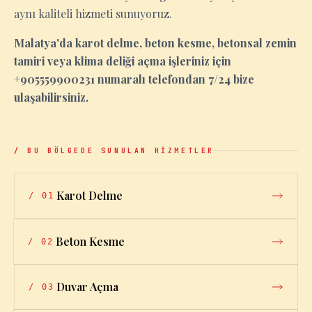
aynı kaliteli hizmeti sunuyoruz.
Malatya'da karot delme, beton kesme, betonsal zemin
tamiri veya klima deliği açma işleriniz için
+905559900231 numaralı telefondan 7/24 bize
ulaşabilirsiniz.
/ BU BÖLGEDE SUNULAN HİZMETLER
Karot Delme
/
01
Beton Kesme
/
02
Duvar Açma
/
03