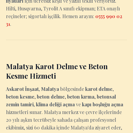
fiyatları
için ücretsiz keşif ve yazılı teklif veriyoruz.
Hilti, Husqvarna, Tyrolit A sınıfı ekipman; ETA onaylı
reçineler; sigortalı işçilik. Hemen arayın:
0555 990 02
31
.
Malatya Karot Delme ve Beton
Kesme Hizmeti
Askarot İnşaat
,
Malatya
bölgesinde
karot delme
,
beton kesme
,
beton delme
,
beton kırma
,
betonsal
zemin tamiri
,
klima deliği açma
ve
kapı boşluğu açma
hizmetleri sunar. Malatya merkez ve çevre ilçelerinde
20 yılı aşkın tecrübeyle sahada çalışan profesyonel
ekibimiz, sizi 60 dakika içinde Malatya'da ziyaret eder,