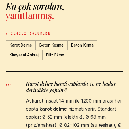
En çok sorulan
,
yanıtlanmış.
/ İLGILI BÖLÜMLER
Karot Delme
Beton Kesme
Beton Kırma
Kimyasal Ankraj
Filiz Ekme
Karot delme hangi çaplarda ve ne kadar
01
.
derinlikte yapılır?
Askarot İnşaat 14 mm ile 1200 mm arası her
çapta
karot delme
hizmeti verir. Standart
çaplar: Ø 52 mm (elektrik), Ø 68 mm
(priz/anahtar), Ø 82–102 mm (su tesisatı), Ø