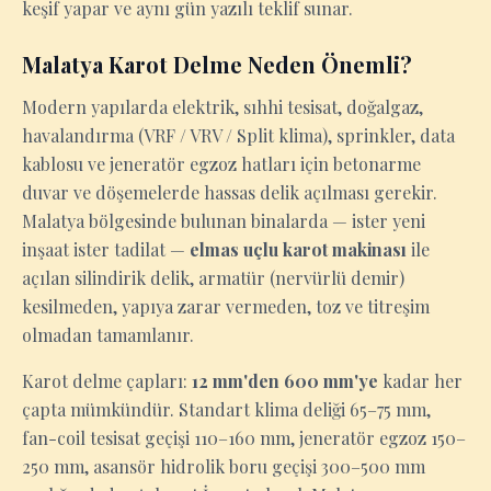
keşif yapar ve aynı gün yazılı teklif sunar.
Malatya Karot Delme Neden Önemli?
Modern yapılarda elektrik, sıhhi tesisat, doğalgaz,
havalandırma (VRF / VRV / Split klima), sprinkler, data
kablosu ve jeneratör egzoz hatları için betonarme
duvar ve döşemelerde hassas delik açılması gerekir.
Malatya bölgesinde bulunan binalarda — ister yeni
inşaat ister tadilat —
elmas uçlu karot makinası
ile
açılan silindirik delik, armatür (nervürlü demir)
kesilmeden, yapıya zarar vermeden, toz ve titreşim
olmadan tamamlanır.
Karot delme çapları:
12 mm'den 600 mm'ye
kadar her
çapta mümkündür. Standart klima deliği 65–75 mm,
fan-coil tesisat geçişi 110–160 mm, jeneratör egzoz 150–
250 mm, asansör hidrolik boru geçişi 300–500 mm