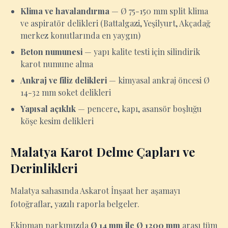
Klima ve havalandırma
— Ø 75-150 mm split klima
ve aspiratör delikleri (Battalgazi, Yeşilyurt, Akçadağ
merkez konutlarında en yaygın)
Beton numunesi
— yapı kalite testi için silindirik
karot numune alma
Ankraj ve filiz delikleri
— kimyasal ankraj öncesi Ø
14-32 mm soket delikleri
Yapısal açıklık
— pencere, kapı, asansör boşluğu
köşe kesim delikleri
Malatya Karot Delme Çapları ve
Derinlikleri
Malatya sahasında Askarot İnşaat her aşamayı
fotoğraflar, yazılı raporla belgeler.
Ekipman parkımızda
Ø 14 mm ile Ø 1200 mm
arası tüm