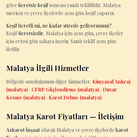
göre
ücretsiz keşif
sonrası yazılı tekliflidir. Malatya
merkez ve çevre ilçelerde aynı gün keşif yaparız.
Keşif ücretli mi, ne kadar sürede geliyorsunuz?
Keşif
ücretsizdir
. Malatya için aynı gün, çevre ilçeler
için ertesi gün sahaya ineriz. Yazılı teklif aynı gün
iletilir.
Malatya İlgili Hizmetler
Bölgede sunduğumuz diğer hizmetler:
Kimyasal Ankraj
(malatya)
·
CFRP Güçlendirme (malatya)
·
Duvar
Kesme (malatya)
·
Karot Delme (malatya)
.
Malatya Karot Fiyatları — İletişim
Askarot İnşaat
olarak Malatya ve çevre ilçelerde
karot