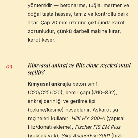
yöntemidir — betonarme, tuğla, mermer ve
doğal taşta hassas, temiz ve kontrollü delik
açar. Çap 20 mm üzerine çıktığında karot
zorunludur, çünkü darbeli makine kırar,
karot keser.
Kimyasal ankraj ve filiz ekme reçetesi nasıl
03
.
seçilir?
Kimyasal ankraj
ta beton sınıfı
(C20/C25/C30), demir çapı (Ø10–Ø32),
ankraj derinliği ve gerilme tipi
(çekme/kesme) hesaplanır. Askarot şu
reçineleri kullanır:
Hilti HY 200-A
(yapısal
filiz/donatı ekleme),
Fischer FIS EM Plus
(yüksek yük),
Sika AnchorFix-3001
(hızlı