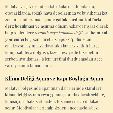
Malatya ve çevresindeki fabrikalarda, depolarda,
otoparklarda, soğuk hava depolarında ve büyük market
zeminlerinde zaman içinde
çatlak, kırılma, kot farkı,
derz bozulması ve aşınma
oluşur. Askarot İnşaat olarak
bu problemlere
seramik veya kaplama değil
, saf
betonsal
yöntemlerle
çözüm üretiriz: epoksi/poliüretan
enjeksiyon, aşınmaya dayanıklı kuvars katkılı harç,
kompozit derz dolgusu, lazer tesviye ile taze beton
şerbeti uygulaması. İşlem üretimi durdurmadan gece
vardiyasında tamamlanır.
Klima Deliği Açma ve Kapı Boşluğu Açma
Malatya bölgesinde apartman dairelerinde
standart
klima deliği
65 mm veya 75 mm çapında olacak şekilde,
komşuyu rahatsız etmeden, toz emici ile 20 dakikada
açılır. Mobilyalar ve zemin sizden önce naylon/bez