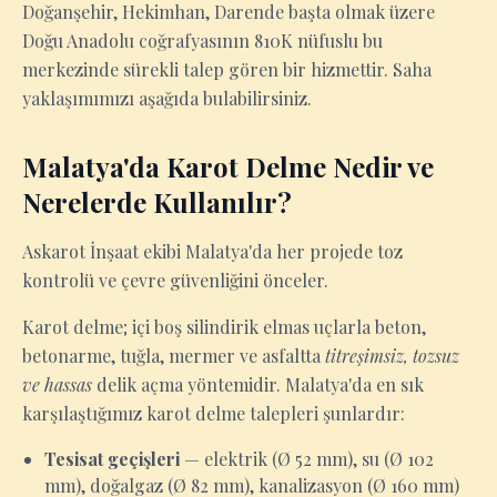
Doğanşehir, Hekimhan, Darende başta olmak üzere
Doğu Anadolu coğrafyasının 810K nüfuslu bu
merkezinde sürekli talep gören bir hizmettir. Saha
yaklaşımımızı aşağıda bulabilirsiniz.
Malatya'da Karot Delme Nedir ve
Nerelerde Kullanılır?
Askarot İnşaat ekibi Malatya'da her projede toz
kontrolü ve çevre güvenliğini önceler.
Karot delme; içi boş silindirik elmas uçlarla beton,
betonarme, tuğla, mermer ve asfaltta
titreşimsiz, tozsuz
ve hassas
delik açma yöntemidir. Malatya'da en sık
karşılaştığımız karot delme talepleri şunlardır:
Tesisat geçişleri
— elektrik (Ø 52 mm), su (Ø 102
mm), doğalgaz (Ø 82 mm), kanalizasyon (Ø 160 mm)