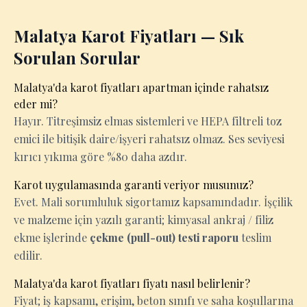
Malatya Karot Fiyatları — Sık
Sorulan Sorular
Malatya'da karot fiyatları apartman içinde rahatsız
eder mi?
Hayır. Titreşimsiz elmas sistemleri ve HEPA filtreli toz
emici ile bitişik daire/işyeri rahatsız olmaz. Ses seviyesi
kırıcı yıkıma göre %80 daha azdır.
Karot uygulamasında garanti veriyor musunuz?
Evet. Mali sorumluluk sigortamız kapsamındadır. İşçilik
ve malzeme için yazılı garanti; kimyasal ankraj / filiz
ekme işlerinde
çekme (pull-out) testi raporu
teslim
edilir.
Malatya'da karot fiyatları fiyatı nasıl belirlenir?
Fiyat; iş kapsamı, erişim, beton sınıfı ve saha koşullarına