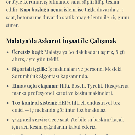
örtüyle korunur, iş bitiminde saha süpürülüp teslim
edilir.
Kapı boşluğu açma
işlemi ise tuğla duvarda 2–3
saat, betonarme duvarda statik onay + lento ile 1 iş günü
sürer.
Malatya'da Askarot İnşaat ile Çalışmak
Ücretsiz keşif:
Malatya'ya 60 dakikada ulaşırız, ölçü
alırız, aynı gün teklif.
Sigortalı işçilik:
İş makinaları ve personel Mesleki
Sorumluluk Sigortası kapsamında.
Elmas uçlu ekipman:
Hilti, Bosch, Tyrolit, Husqvarna
marka profesyonel karot ve kesim makineleri.
Toz kontrol sistemi:
HEPA filtreli endüstriyel toz
emici — iç mekanda görünür toz bırakmaz.
7/24 acil servis:
Gece saat 3'te bile su baskını/kaçak
için acil kesim çağrılarını kabul ederiz.