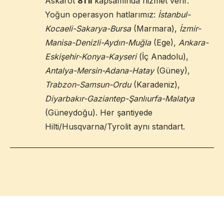
Askarot
81 il
kapsamında hizmet verir.
Yoğun operasyon hatlarımız:
İstanbul-
Kocaeli-Sakarya-Bursa
(Marmara),
İzmir-
Manisa-Denizli-Aydın-Muğla
(Ege),
Ankara-
Eskişehir-Konya-Kayseri
(İç Anadolu),
Antalya-Mersin-Adana-Hatay
(Güney),
Trabzon-Samsun-Ordu
(Karadeniz),
Diyarbakır-Gaziantep-Şanlıurfa-Malatya
(Güneydoğu). Her şantiyede
Hilti/Husqvarna/Tyrolit aynı standart.