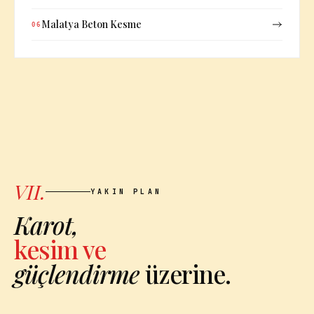
Malatya Beton Kesme
06
VII.
YAKIN PLAN
Karot,
kesim ve
güçlendirme
üzerine.