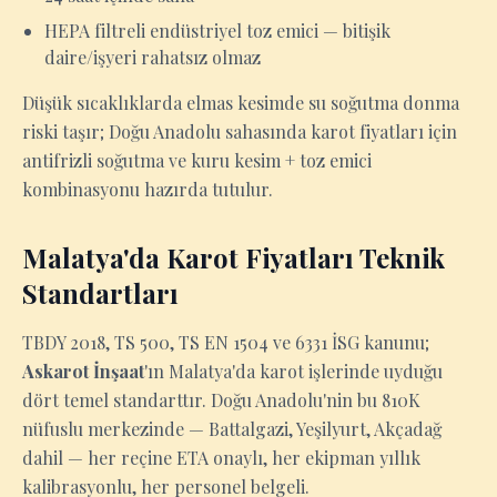
HEPA filtreli endüstriyel toz emici — bitişik
daire/işyeri rahatsız olmaz
Düşük sıcaklıklarda elmas kesimde su soğutma donma
riski taşır; Doğu Anadolu sahasında karot fiyatları için
antifrizli soğutma ve kuru kesim + toz emici
kombinasyonu hazırda tutulur.
Malatya'da Karot Fiyatları Teknik
Standartları
TBDY 2018, TS 500, TS EN 1504 ve 6331 İSG kanunu;
Askarot İnşaat
'ın Malatya'da karot işlerinde uyduğu
dört temel standarttır. Doğu Anadolu'nin bu 810K
nüfuslu merkezinde — Battalgazi, Yeşilyurt, Akçadağ
dahil — her reçine ETA onaylı, her ekipman yıllık
kalibrasyonlu, her personel belgeli.