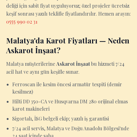
deliği için sabit fiyat uyguluyoruz; özel projeler ücretsiz
keşif sonrası yazılı teklifle fiyatlandırılır. Hemen arayın:
0555 990 02 31
Malatya'da Karot Fiyatları — Neden
Askarot İnşaat?
Malatya müşterilerine
Askarot İnşaat
bu hizmeti 7/24
acil hat ve aynı gün keşifle sunar.
Ferroscan ile kesim öncesi armatür tespiti (demir
kesilmez)
Hilti DD 350-CA ve Husqvarna DM 280 orijinal elmas
karot makineleri
Sigortalı, İSG belgeli ekip; yazılı iş garantisi
7/24 acil servis, Malatya ve Doğu Anadolu Bölgesi'nde
24 saat içinde saha