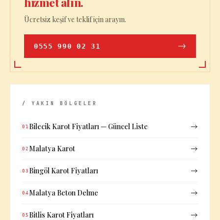
hizmet alın.
Ücretsiz keşif ve teklif için arayın.
0555 990 02 31
/ YAKIN BÖLGELER
Bilecik Karot Fiyatları — Güncel Liste
01
Malatya Karot
02
Bingöl Karot Fiyatları
03
Malatya Beton Delme
04
Bitlis Karot Fiyatları
05