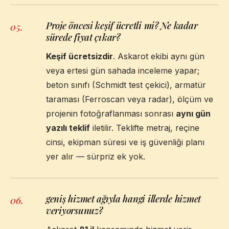
Proje öncesi keşif ücretli mi? Ne kadar
05
.
sürede fiyat çıkar?
Keşif ücretsizdir
. Askarot ekibi aynı gün
veya ertesi gün sahada inceleme yapar;
beton sınıfı (Schmidt test çekici), armatür
taraması (Ferroscan veya radar), ölçüm ve
projenin fotoğraflanması sonrası
aynı gün
yazılı teklif
iletilir. Teklifte metraj, reçine
cinsi, ekipman süresi ve iş güvenliği planı
yer alır — sürpriz ek yok.
geniş hizmet ağıyla hangi illerde hizmet
06
.
veriyorsunuz?