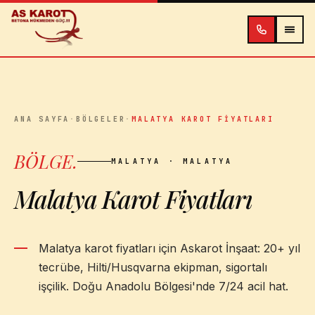
İçeriğe atla
ANA SAYFA
·
BÖLGELER
·
MALATYA KAROT FIYATLARI
BÖLGE
.
MALATYA
· MALATYA
Malatya Karot Fiyatları
Malatya karot fiyatları için Askarot İnşaat: 20+ yıl
tecrübe, Hilti/Husqvarna ekipman, sigortalı
işçilik. Doğu Anadolu Bölgesi'nde 7/24 acil hat.