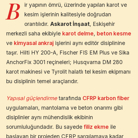
B
ir yapının ömrü, üzerinde yapılan karot ve
kesim işlerinin kalitesiyle doğrudan
orantılıdır.
Askarot İnşaat
,
Eskişehir
merkezli saha ekibiyle
karot delme
,
beton kesme
ve
kimyasal ankraj
işlerini aynı editör disiplinine
taşır. Hilti HY 200-A, Fischer FIS EM Plus ve Sika
AnchorFix 3001 reçineleri; Husqvarna DM 280
karot makinesi ve Tyrolit halatlı tel kesim ekipmanı
bu disiplinin temel araçlarıdır.
Yapısal güçlendirme
tarafında
CFRP karbon fiber
uygulamaları, mantolama ve beton onarımı gibi
disiplinler aynı mühendislik ekibinin
sorumluluğundadır. Bu sayede
filiz ekme
ile
başlayan bir projeden CFRP sargılamaya kadar