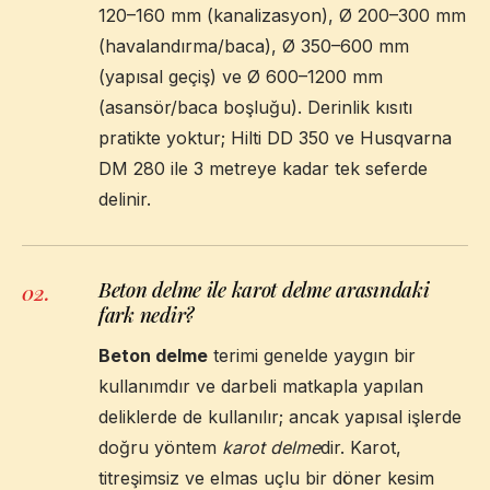
120–160 mm (kanalizasyon), Ø 200–300 mm
(havalandırma/baca), Ø 350–600 mm
(yapısal geçiş) ve Ø 600–1200 mm
(asansör/baca boşluğu). Derinlik kısıtı
pratikte yoktur; Hilti DD 350 ve Husqvarna
DM 280 ile 3 metreye kadar tek seferde
delinir.
Beton delme ile karot delme arasındaki
02
.
fark nedir?
Beton delme
terimi genelde yaygın bir
kullanımdır ve darbeli matkapla yapılan
deliklerde de kullanılır; ancak yapısal işlerde
doğru yöntem
karot delme
dir. Karot,
titreşimsiz ve elmas uçlu bir döner kesim