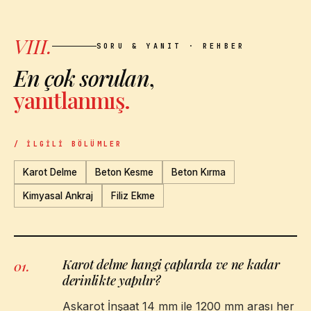
VIII.
SORU & YANIT · REHBER
En çok sorulan
,
yanıtlanmış.
/ İLGILI BÖLÜMLER
Karot Delme
Beton Kesme
Beton Kırma
Kimyasal Ankraj
Filiz Ekme
Karot delme hangi çaplarda ve ne kadar
01
.
derinlikte yapılır?
Askarot İnşaat 14 mm ile 1200 mm arası her