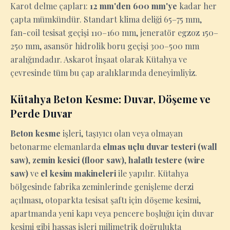
Karot delme çapları:
12 mm'den 600 mm'ye
kadar her
çapta mümkündür. Standart klima deliği 65–75 mm,
fan-coil tesisat geçişi 110–160 mm, jeneratör egzoz 150–
250 mm, asansör hidrolik boru geçişi 300–500 mm
aralığındadır. Askarot İnşaat olarak Kütahya ve
çevresinde tüm bu çap aralıklarında deneyimliyiz.
Kütahya Beton Kesme: Duvar, Döşeme ve
Perde Duvar
Beton kesme
işleri, taşıyıcı olan veya olmayan
betonarme elemanlarda
elmas uçlu duvar testeri (wall
saw)
,
zemin kesici (floor saw)
,
halatlı testere (wire
saw)
ve
el kesim makineleri
ile yapılır. Kütahya
bölgesinde fabrika zeminlerinde genişleme derzi
açılması, otoparkta tesisat şaftı için döşeme kesimi,
apartmanda yeni kapı veya pencere boşluğu için duvar
kesimi gibi hassas işleri milimetrik doğrulukta