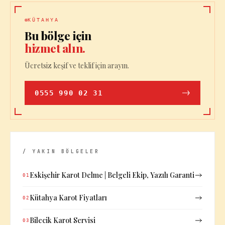
KÜTAHYA
Bu bölge için
hizmet alın.
Ücretsiz keşif ve teklif için arayın.
0555 990 02 31
/ YAKIN BÖLGELER
Eskişehir Karot Delme | Belgeli Ekip, Yazılı Garanti
01
Kütahya Karot Fiyatları
02
Bilecik Karot Servisi
03