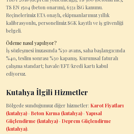
TS EN 1504 (beton onarım), 6331 İSG kanunu.
Reçinelerimiz ETA onaylı, ekipmanlarımız yıllık
kalibrasyonlu, personelimiz SGK kayıtlı ve iş güvenliği
belgeli.
Ödeme nasıl yapılıyor?
İş sözleşmesi imzasında %30 avans, saha başlangıcında
%40, teslim sonrası %30 kapanış. Kurumsal faturalı
çalışma standart; havale/EFT/kredi kartı kabul
ediyoruz.
Kutahya İlgili Hizmetler
Bölgede sunduğumuz diğer hizmetler:
Karot Fiyatları
(kutahya)
·
Beton Kırma (kutahya)
·
Yapısal
Güçlendirme (kutahya)
·
Deprem Güçlendirme
(kutahya)
.