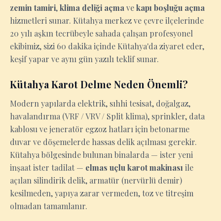
zemin tamiri
,
klima deliği açma
ve
kapı boşluğu açma
hizmetleri sunar. Kütahya merkez ve çevre ilçelerinde
20 yılı aşkın tecrübeyle sahada çalışan profesyonel
ekibimiz, sizi 60 dakika içinde Kütahya'da ziyaret eder,
keşif yapar ve aynı gün yazılı teklif sunar.
Kütahya Karot Delme Neden Önemli?
Modern yapılarda elektrik, sıhhi tesisat, doğalgaz,
havalandırma (VRF / VRV / Split klima), sprinkler, data
kablosu ve jeneratör egzoz hatları için betonarme
duvar ve döşemelerde hassas delik açılması gerekir.
Kütahya bölgesinde bulunan binalarda — ister yeni
inşaat ister tadilat —
elmas uçlu karot makinası
ile
açılan silindirik delik, armatür (nervürlü demir)
kesilmeden, yapıya zarar vermeden, toz ve titreşim
olmadan tamamlanır.