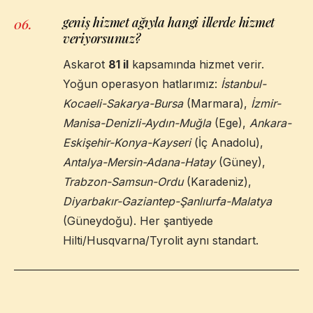
geniş hizmet ağıyla hangi illerde hizmet
06
.
veriyorsunuz?
Askarot
81 il
kapsamında hizmet verir.
Yoğun operasyon hatlarımız:
İstanbul-
Kocaeli-Sakarya-Bursa
(Marmara),
İzmir-
Manisa-Denizli-Aydın-Muğla
(Ege),
Ankara-
Eskişehir-Konya-Kayseri
(İç Anadolu),
Antalya-Mersin-Adana-Hatay
(Güney),
Trabzon-Samsun-Ordu
(Karadeniz),
Diyarbakır-Gaziantep-Şanlıurfa-Malatya
(Güneydoğu). Her şantiyede
Hilti/Husqvarna/Tyrolit aynı standart.