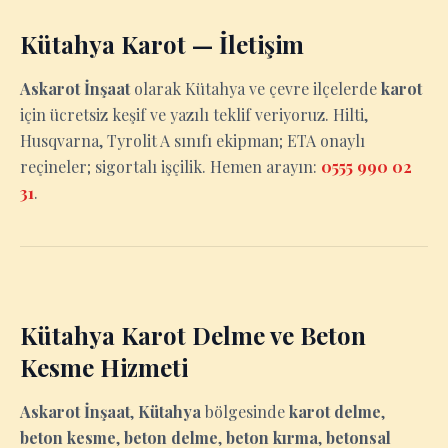
Kütahya Karot — İletişim
Askarot İnşaat
olarak Kütahya ve çevre ilçelerde
karot
için ücretsiz keşif ve yazılı teklif veriyoruz. Hilti,
Husqvarna, Tyrolit A sınıfı ekipman; ETA onaylı
reçineler; sigortalı işçilik. Hemen arayın:
0555 990 02
31
.
Kütahya Karot Delme ve Beton
Kesme Hizmeti
Askarot İnşaat
,
Kütahya
bölgesinde
karot delme
,
beton kesme
,
beton delme
,
beton kırma
,
betonsal