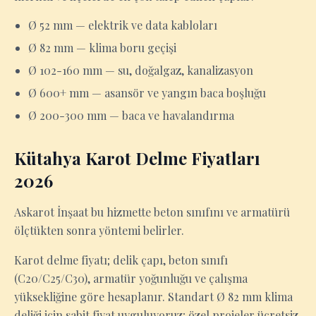
Ø 52 mm — elektrik ve data kabloları
Ø 82 mm — klima boru geçişi
Ø 102-160 mm — su, doğalgaz, kanalizasyon
Ø 600+ mm — asansör ve yangın baca boşluğu
Ø 200-300 mm — baca ve havalandırma
Kütahya Karot Delme Fiyatları
2026
Askarot İnşaat bu hizmette beton sınıfını ve armatürü
ölçtükten sonra yöntemi belirler.
Karot delme fiyatı; delik çapı, beton sınıfı
(C20/C25/C30), armatür yoğunluğu ve çalışma
yüksekliğine göre hesaplanır. Standart Ø 82 mm klima
deliği için sabit fiyat uyguluyoruz; özel projeler ücretsiz