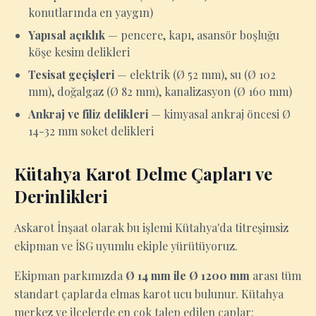
konutlarında en yaygın)
Yapısal açıklık
— pencere, kapı, asansör boşluğu
köşe kesim delikleri
Tesisat geçişleri
— elektrik (Ø 52 mm), su (Ø 102
mm), doğalgaz (Ø 82 mm), kanalizasyon (Ø 160 mm)
Ankraj ve filiz delikleri
— kimyasal ankraj öncesi Ø
14-32 mm soket delikleri
Kütahya Karot Delme Çapları ve
Derinlikleri
Askarot İnşaat olarak bu işlemi Kütahya'da titreşimsiz
ekipman ve İSG uyumlu ekiple yürütüyoruz.
Ekipman parkımızda
Ø 14 mm ile Ø 1200 mm
arası tüm
standart çaplarda elmas karot ucu bulunur. Kütahya
merkez ve ilçelerde en çok talep edilen çaplar: