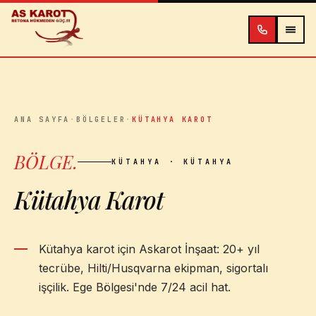
İçeriğe atla
ANA SAYFA
·
BÖLGELER
·
KÜTAHYA KAROT
BÖLGE
.
KÜTAHYA
· KÜTAHYA
Kütahya Karot
Kütahya karot için Askarot İnşaat: 20+ yıl
tecrübe, Hilti/Husqvarna ekipman, sigortalı
işçilik. Ege Bölgesi'nde 7/24 acil hat.