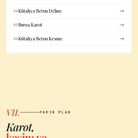
Kütahya Beton Delme
04
Bursa Karot
05
Kütahya Beton Kesme
06
VII.
YAKIN PLAN
Karot,
kesim ve