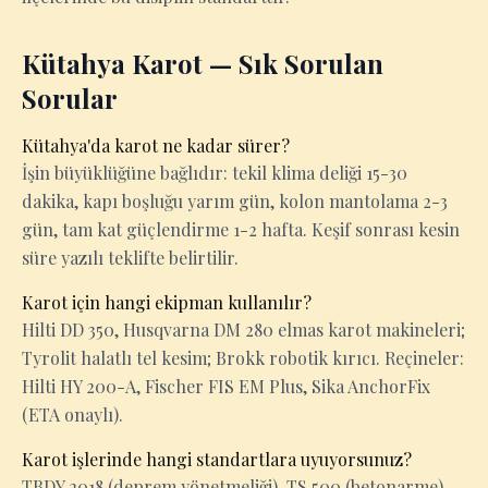
Kütahya Karot — Sık Sorulan
Sorular
Kütahya'da karot ne kadar sürer?
İşin büyüklüğüne bağlıdır: tekil klima deliği 15-30
dakika, kapı boşluğu yarım gün, kolon mantolama 2-3
gün, tam kat güçlendirme 1-2 hafta. Keşif sonrası kesin
süre yazılı teklifte belirtilir.
Karot için hangi ekipman kullanılır?
Hilti DD 350, Husqvarna DM 280 elmas karot makineleri;
Tyrolit halatlı tel kesim; Brokk robotik kırıcı. Reçineler:
Hilti HY 200-A, Fischer FIS EM Plus, Sika AnchorFix
(ETA onaylı).
Karot işlerinde hangi standartlara uyuyorsunuz?
TBDY 2018 (deprem yönetmeliği), TS 500 (betonarme),