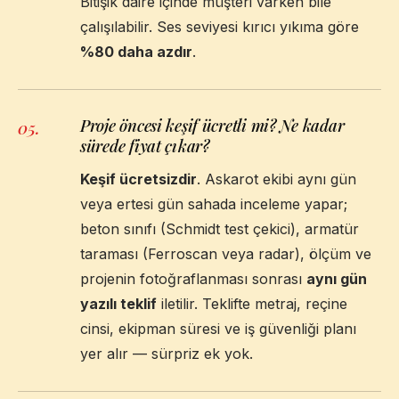
Bitişik daire içinde müşteri varken bile
çalışılabilir. Ses seviyesi kırıcı yıkıma göre
%80 daha azdır
.
Proje öncesi keşif ücretli mi? Ne kadar
05
.
sürede fiyat çıkar?
Keşif ücretsizdir
. Askarot ekibi aynı gün
veya ertesi gün sahada inceleme yapar;
beton sınıfı (Schmidt test çekici), armatür
taraması (Ferroscan veya radar), ölçüm ve
projenin fotoğraflanması sonrası
aynı gün
yazılı teklif
iletilir. Teklifte metraj, reçine
cinsi, ekipman süresi ve iş güvenliği planı
yer alır — sürpriz ek yok.