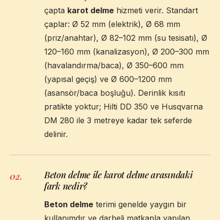
çapta
karot delme
hizmeti verir. Standart
çaplar: Ø 52 mm (elektrik), Ø 68 mm
(priz/anahtar), Ø 82–102 mm (su tesisatı), Ø
120–160 mm (kanalizasyon), Ø 200–300 mm
(havalandırma/baca), Ø 350–600 mm
(yapısal geçiş) ve Ø 600–1200 mm
(asansör/baca boşluğu). Derinlik kısıtı
pratikte yoktur; Hilti DD 350 ve Husqvarna
DM 280 ile 3 metreye kadar tek seferde
delinir.
Beton delme ile karot delme arasındaki
02
.
fark nedir?
Beton delme
terimi genelde yaygın bir
kullanımdır ve darbeli matkapla yapılan