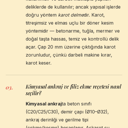
deliklerde de kullanılır; ancak yapısal işlerde
doğru yöntem
karot delme
dir. Karot,
titreşimsiz ve elmas uçlu bir döner kesim
yöntemidir — betonarme, tuğla, mermer ve
doğal taşta hassas, temiz ve kontrollü delik
açar. Çap 20 mm üzerine çıktığında karot
zorunludur, çünkü darbeli makine kırar,
karot keser.
Kimyasal ankraj ve filiz ekme reçetesi nasıl
03
.
seçilir?
Kimyasal ankraj
ta beton sınıfı
(C20/C25/C30), demir çapı (Ø10–Ø32),
ankraj derinliği ve gerilme tipi
(çekme/kesme) hesaplanır. Askarot şu