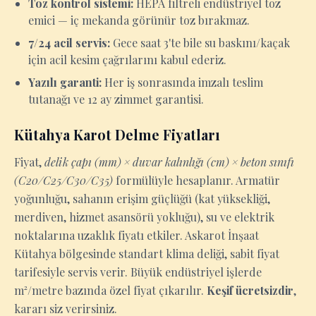
Toz kontrol sistemi:
HEPA filtreli endüstriyel toz
emici — iç mekanda görünür toz bırakmaz.
7/24 acil servis:
Gece saat 3'te bile su baskını/kaçak
için acil kesim çağrılarını kabul ederiz.
Yazılı garanti:
Her iş sonrasında imzalı teslim
tutanağı ve 12 ay zimmet garantisi.
Kütahya Karot Delme Fiyatları
Fiyat,
delik çapı (mm) × duvar kalınlığı (cm) × beton sınıfı
(C20/C25/C30/C35)
formülüyle hesaplanır. Armatür
yoğunluğu, sahanın erişim güçlüğü (kat yüksekliği,
merdiven, hizmet asansörü yokluğu), su ve elektrik
noktalarına uzaklık fiyatı etkiler. Askarot İnşaat
Kütahya bölgesinde standart klima deliği, sabit fiyat
tarifesiyle servis verir. Büyük endüstriyel işlerde
m²/metre bazında özel fiyat çıkarılır.
Keşif ücretsizdir
,
kararı siz verirsiniz.