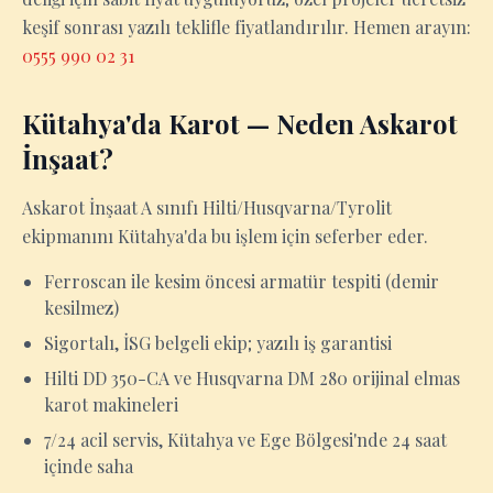
keşif sonrası yazılı teklifle fiyatlandırılır. Hemen arayın:
0555 990 02 31
Kütahya'da Karot — Neden Askarot
İnşaat?
Askarot İnşaat A sınıfı Hilti/Husqvarna/Tyrolit
ekipmanını Kütahya'da bu işlem için seferber eder.
Ferroscan ile kesim öncesi armatür tespiti (demir
kesilmez)
Sigortalı, İSG belgeli ekip; yazılı iş garantisi
Hilti DD 350-CA ve Husqvarna DM 280 orijinal elmas
karot makineleri
7/24 acil servis, Kütahya ve Ege Bölgesi'nde 24 saat
içinde saha