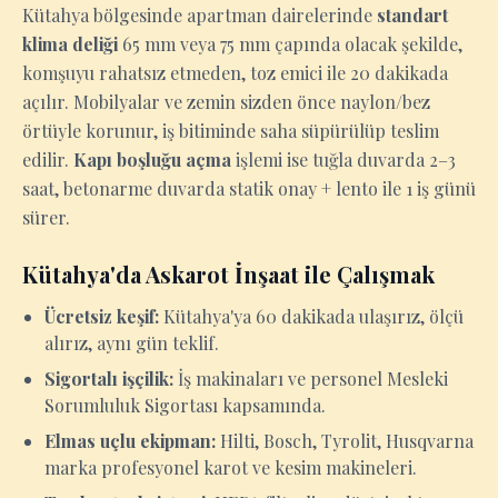
Kütahya bölgesinde apartman dairelerinde
standart
klima deliği
65 mm veya 75 mm çapında olacak şekilde,
komşuyu rahatsız etmeden, toz emici ile 20 dakikada
açılır. Mobilyalar ve zemin sizden önce naylon/bez
örtüyle korunur, iş bitiminde saha süpürülüp teslim
edilir.
Kapı boşluğu açma
işlemi ise tuğla duvarda 2–3
saat, betonarme duvarda statik onay + lento ile 1 iş günü
sürer.
Kütahya'da Askarot İnşaat ile Çalışmak
Ücretsiz keşif:
Kütahya'ya 60 dakikada ulaşırız, ölçü
alırız, aynı gün teklif.
Sigortalı işçilik:
İş makinaları ve personel Mesleki
Sorumluluk Sigortası kapsamında.
Elmas uçlu ekipman:
Hilti, Bosch, Tyrolit, Husqvarna
marka profesyonel karot ve kesim makineleri.