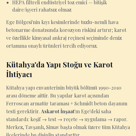
HEPA filtreli endüstriyel toz emici — bitişik
daire/işyeri rahatsız olmaz
Ege Bölgesi'nin kıyı kesimlerinde tuzlu-nemli hava
betonarme donatısında korozyon riskini artırır; karot
ve özellikle kimyasal ankraj reçinesi seçiminde deniz
ortamına onaylı ürünleri tercih ediyoruz.
Kütahya'da Yapı Stoğu ve Karot
İhtiyacı
Kütahya yapı envanterinin büyük bölümü 1990-2010
arası döneme aittir. Bu yapılar karot açısından
Ferroscan armatür taraması + Schmidt beton dayanım
testi gerektirir.
Askarot İnşaat
'ın Ege'deki saha
standardı: keşif → test → reçete → uygulama → rapor.
Merkez, Tavşanlı, Simav başta olmak üzere tüm Kütahya
ilçelerinde bu disiplin standarttır.