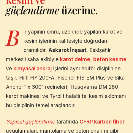
güçlendirme
üzerine.
B
ir yapının ömrü, üzerinde yapılan karot ve
kesim işlerinin kalitesiyle doğrudan
orantılıdır.
Askarot İnşaat
,
Eskişehir
merkezli saha ekibiyle
karot delme
,
beton kesme
ve
kimyasal ankraj
işlerini aynı editör disiplinine
taşır. Hilti HY 200-A, Fischer FIS EM Plus ve Sika
AnchorFix 3001 reçineleri; Husqvarna DM 280
karot makinesi ve Tyrolit halatlı tel kesim ekipmanı
bu disiplinin temel araçlarıdır.
Yapısal güçlendirme
tarafında
CFRP karbon fiber
uygulamaları, mantolama ve beton onarımı gibi