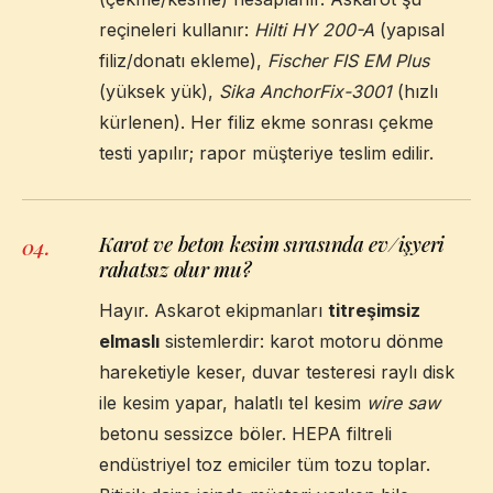
reçineleri kullanır:
Hilti HY 200-A
(yapısal
filiz/donatı ekleme),
Fischer FIS EM Plus
(yüksek yük),
Sika AnchorFix-3001
(hızlı
kürlenen). Her filiz ekme sonrası çekme
testi yapılır; rapor müşteriye teslim edilir.
Karot ve beton kesim sırasında ev/işyeri
04
.
rahatsız olur mu?
Hayır. Askarot ekipmanları
titreşimsiz
elmaslı
sistemlerdir: karot motoru dönme
hareketiyle keser, duvar testeresi raylı disk
ile kesim yapar, halatlı tel kesim
wire saw
betonu sessizce böler. HEPA filtreli
endüstriyel toz emiciler tüm tozu toplar.