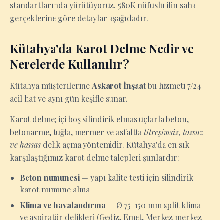
standartlarında yürütüyoruz. 580K nüfuslu ilin saha
gerçeklerine göre detaylar aşağıdadır.
Kütahya'da Karot Delme Nedir ve
Nerelerde Kullanılır?
Kütahya müşterilerine
Askarot İnşaat
bu hizmeti 7/24
acil hat ve aynı gün keşifle sunar.
Karot delme; içi boş silindirik elmas uçlarla beton,
betonarme, tuğla, mermer ve asfaltta
titreşimsiz, tozsuz
ve hassas
delik açma yöntemidir. Kütahya'da en sık
karşılaştığımız karot delme talepleri şunlardır:
Beton numunesi
— yapı kalite testi için silindirik
karot numune alma
Klima ve havalandırma
— Ø 75-150 mm split klima
ve aspiratör delikleri (Gediz, Emet, Merkez merkez