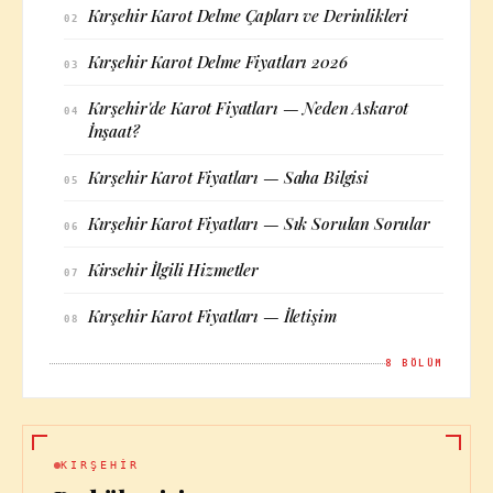
Kırşehir Karot Delme Çapları ve Derinlikleri
02
Kırşehir Karot Delme Fiyatları 2026
03
Kırşehir'de Karot Fiyatları — Neden Askarot
04
İnşaat?
Kırşehir Karot Fiyatları — Saha Bilgisi
05
Kırşehir Karot Fiyatları — Sık Sorulan Sorular
06
Kirsehir İlgili Hizmetler
07
Kırşehir Karot Fiyatları — İletişim
08
8
BÖLÜM
KIRŞEHIR