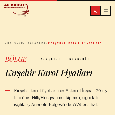
İçeriğe atla
ANA SAYFA
·
BÖLGELER
·
KIRŞEHIR KAROT FIYATLARI
BÖLGE
.
KIRŞEHIR
· KIRŞEHIR
Kırşehir Karot Fiyatları
Kırşehir karot fiyatları için Askarot İnşaat: 20+ yıl
tecrübe, Hilti/Husqvarna ekipman, sigortalı
işçilik. İç Anadolu Bölgesi'nde 7/24 acil hat.