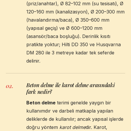
(priz/anahtar), Ø 82–102 mm (su tesisatı), Ø
120–160 mm (kanalizasyon), Ø 200–300 mm
(havalandırma/baca), Ø 350–600 mm
(yapısal geçiş) ve Ø 600–1200 mm
(asansör/baca boşluğu). Derinlik kısıtı
pratikte yoktur; Hilti DD 350 ve Husqvarna
DM 280 ile 3 metreye kadar tek seferde
delinir.
Beton delme ile karot delme arasındaki
02
.
fark nedir?
Beton delme
terimi genelde yaygın bir
kullanımdır ve darbeli matkapla yapılan
deliklerde de kullanılır; ancak yapısal işlerde
doğru yöntem
karot delme
dir. Karot,