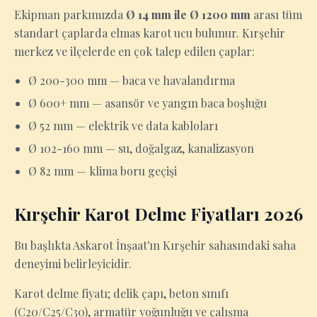
Ekipman parkımızda
Ø 14 mm ile Ø 1200 mm
arası tüm
standart çaplarda elmas karot ucu bulunur. Kırşehir
merkez ve ilçelerde en çok talep edilen çaplar:
Ø 200-300 mm — baca ve havalandırma
Ø 600+ mm — asansör ve yangın baca boşluğu
Ø 52 mm — elektrik ve data kabloları
Ø 102-160 mm — su, doğalgaz, kanalizasyon
Ø 82 mm — klima boru geçişi
Kırşehir Karot Delme Fiyatları 2026
Bu başlıkta Askarot İnşaat'ın Kırşehir sahasındaki saha
deneyimi belirleyicidir.
Karot delme fiyatı; delik çapı, beton sınıfı
(C20/C25/C30), armatür yoğunluğu ve çalışma