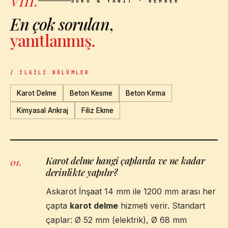
VIII.
SORU & YANIT · REHBER
En çok sorulan
,
yanıtlanmış.
/ İLGILI BÖLÜMLER
Karot Delme
Beton Kesme
Beton Kırma
Kimyasal Ankraj
Filiz Ekme
Karot delme hangi çaplarda ve ne kadar
01
.
derinlikte yapılır?
Askarot İnşaat 14 mm ile 1200 mm arası her
çapta
karot delme
hizmeti verir. Standart
çaplar: Ø 52 mm (elektrik), Ø 68 mm