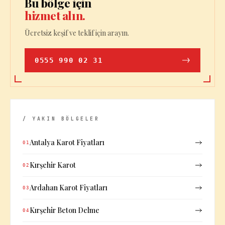
Bu bölge için
hizmet alın.
Ücretsiz keşif ve teklif için arayın.
0555 990 02 31
/ YAKIN BÖLGELER
Antalya Karot Fiyatları
01
Kırşehir Karot
02
Ardahan Karot Fiyatları
03
Kırşehir Beton Delme
04