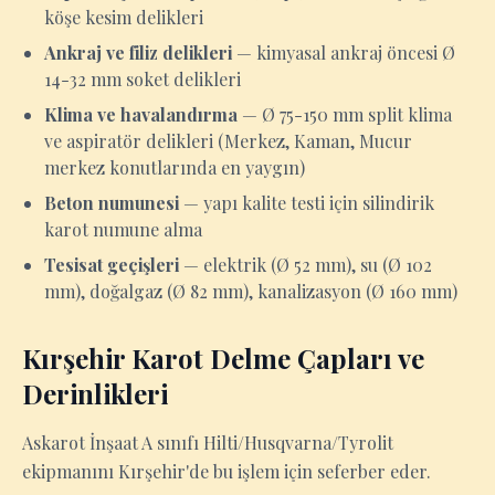
köşe kesim delikleri
Ankraj ve filiz delikleri
— kimyasal ankraj öncesi Ø
14-32 mm soket delikleri
Klima ve havalandırma
— Ø 75-150 mm split klima
ve aspiratör delikleri (Merkez, Kaman, Mucur
merkez konutlarında en yaygın)
Beton numunesi
— yapı kalite testi için silindirik
karot numune alma
Tesisat geçişleri
— elektrik (Ø 52 mm), su (Ø 102
mm), doğalgaz (Ø 82 mm), kanalizasyon (Ø 160 mm)
Kırşehir Karot Delme Çapları ve
Derinlikleri
Askarot İnşaat A sınıfı Hilti/Husqvarna/Tyrolit
ekipmanını Kırşehir'de bu işlem için seferber eder.