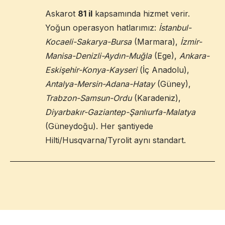
Askarot
81 il
kapsamında hizmet verir.
Yoğun operasyon hatlarımız:
İstanbul-
Kocaeli-Sakarya-Bursa
(Marmara),
İzmir-
Manisa-Denizli-Aydın-Muğla
(Ege),
Ankara-
Eskişehir-Konya-Kayseri
(İç Anadolu),
Antalya-Mersin-Adana-Hatay
(Güney),
Trabzon-Samsun-Ordu
(Karadeniz),
Diyarbakır-Gaziantep-Şanlıurfa-Malatya
(Güneydoğu). Her şantiyede
Hilti/Husqvarna/Tyrolit aynı standart.