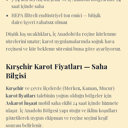
saat içinde saha
HEPA filtreli endüstriyel toz emici — bitişik
daire/işyeri rahatsız olmaz
Düşük kış sıcaklıkları, İç Anadolu'da reçine kürlenme
sürelerini uzatır; karot uygulamalarında soğuk hava
reçinesi ve kür bekleme süresini buna göre ayarlıyoruz.
Kırşehir Karot Fiyatları — Saha
Bilgisi
Kırşehir
ve çevre ilçelerde (Merkez, Kaman, Mucur)
karot fiyatları
talebinin yoğun olduğu bölgeler için
Askarot İnşaat
mobil saha ekibi 24 saat içinde hizmete
ulaşır. İç Anadolu Bölgesi yapı stoğu ve iklim koşulları
gözetilerek uygun ekipman ve reçine seçimi keşif
sonrası belirlenir.