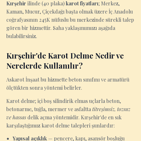
Kırşehir
ilinde (40 plaka)
karot fiyatları
; Merkez,
Kaman, Mucur, Çiçekdağı başta olmak üzere İç Anadolu
coğrafyasının 245K nüfuslu bu merkezinde sürekli talep
gören bir hizmettir. Saha yaklaşımımızı aşağıda
bulabilirsiniz.
Kırşehir'de Karot Delme Nedir ve
Nerelerde Kullanılır?
Askarot İnşaat bu hizmette beton sınıfını ve armatürü
ölçtükten sonra yöntemi belirler.
Karot delme; içi boş silindirik elmas uçlarla beton,
betonarme, tuğla, mermer ve asfaltta
titreşimsiz, tozsuz
ve hassas
delik açma yöntemidir. Kırşehir'de en sık
karşılaştığımız karot delme talepleri şunlardır:
Yapısal açıklık
— pencere, kapı, asansör boşluğu