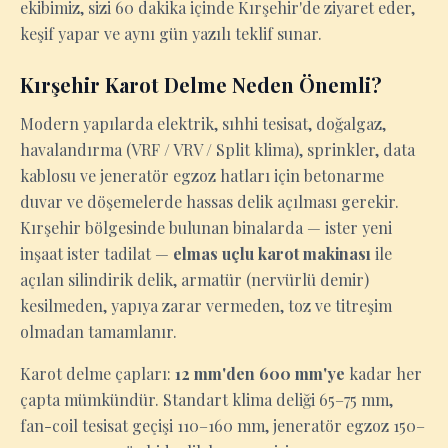
ekibimiz, sizi 60 dakika içinde Kırşehir'de ziyaret eder,
keşif yapar ve aynı gün yazılı teklif sunar.
Kırşehir Karot Delme Neden Önemli?
Modern yapılarda elektrik, sıhhi tesisat, doğalgaz,
havalandırma (VRF / VRV / Split klima), sprinkler, data
kablosu ve jeneratör egzoz hatları için betonarme
duvar ve döşemelerde hassas delik açılması gerekir.
Kırşehir bölgesinde bulunan binalarda — ister yeni
inşaat ister tadilat —
elmas uçlu karot makinası
ile
açılan silindirik delik, armatür (nervürlü demir)
kesilmeden, yapıya zarar vermeden, toz ve titreşim
olmadan tamamlanır.
Karot delme çapları:
12 mm'den 600 mm'ye
kadar her
çapta mümkündür. Standart klima deliği 65–75 mm,
fan-coil tesisat geçişi 110–160 mm, jeneratör egzoz 150–