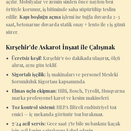
açılır. Mobilyalar ve zemin sizden önce naylon/bez
örtüyle korunur, iş bitiminde saha süpürülüp teslim
edilir.
Kapı boşluğu açma
işlemi ise tuğla duvarda 2–3
saat, betonarme duvarda statik onay + lento ile 1 iş günü
sürer.
Kırşehir'de Askarot İnşaat ile Çalışmak
Ücretsiz keşif:
Kırşehir'e 60 dakikada ulaşırız, ölçü
alırız, aynı gün teklif.
Sigortalı işçilik:
İş makinaları ve personel Mesleki
Sorumluluk Sigortası kapsamında.
Elmas uçlu ekipman:
Hilti, Bosch, Tyrolit, Husqvarna
marka profesyonel karot ve kesim makineleri.
Toz kontrol sistemi:
HEPA filtreli endüstriyel toz
emici — iç mekanda görünür toz bırakmaz.
7/24 acil servis:
Gece saat 3'te bile su baskını/kaçak
için acil kesim çağrılarını kabul ederiz.