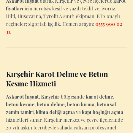
Askarot İnşaat
olarak Kırşehir ve çevre ilçelerde
karot
fiyatları
için ücretsiz keşif ve yazılı teklif veriyoruz.
Hilti, Husqvarna, Tyrolit A sınıfı ekipman; ETA onaylı
reçineler; sigortalı işçilik. Hemen arayın:
0555 990 02
31
.
Kırşehir Karot Delme ve Beton
Kesme Hizmeti
Askarot İnşaat
,
Kırşehir
bölgesinde
karot delme
,
beton kesme
,
beton delme
,
beton kırma
,
betonsal
zemin tamiri
,
klima deliği açma
ve
kapı boşluğu açma
hizmetleri sunar. Kırşehir merkez ve çevre ilçelerinde
20 yılı aşkın tecrübeyle sahada çalışan profesyonel