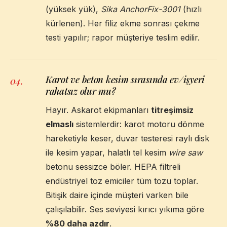
(yüksek yük),
Sika AnchorFix-3001
(hızlı
kürlenen). Her filiz ekme sonrası çekme
testi yapılır; rapor müşteriye teslim edilir.
Karot ve beton kesim sırasında ev/işyeri
04
.
rahatsız olur mu?
Hayır. Askarot ekipmanları
titreşimsiz
elmaslı
sistemlerdir: karot motoru dönme
hareketiyle keser, duvar testeresi raylı disk
ile kesim yapar, halatlı tel kesim
wire saw
betonu sessizce böler. HEPA filtreli
endüstriyel toz emiciler tüm tozu toplar.
Bitişik daire içinde müşteri varken bile
çalışılabilir. Ses seviyesi kırıcı yıkıma göre
%80 daha azdır
.