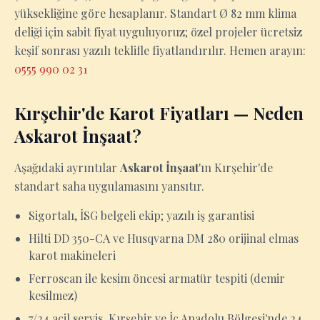
yüksekliğine göre hesaplanır. Standart Ø 82 mm klima
deliği için sabit fiyat uyguluyoruz; özel projeler ücretsiz
keşif sonrası yazılı teklifle fiyatlandırılır. Hemen arayın:
0555 990 02 31
Kırşehir'de Karot Fiyatları — Neden
Askarot İnşaat?
Aşağıdaki ayrıntılar
Askarot İnşaat
'ın Kırşehir'de
standart saha uygulamasını yansıtır.
Sigortalı, İSG belgeli ekip; yazılı iş garantisi
Hilti DD 350-CA ve Husqvarna DM 280 orijinal elmas
karot makineleri
Ferroscan ile kesim öncesi armatür tespiti (demir
kesilmez)
7/24 acil servis, Kırşehir ve İç Anadolu Bölgesi'nde 24