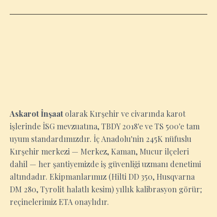
KIRŞEHIR
Askarot İnşaat
olarak Kırşehir ve civarında karot
işlerinde İSG mevzuatına, TBDY 2018'e ve TS 500'e tam
uyum standardımızdır. İç Anadolu'nin 245K nüfuslu
Kırşehir merkezi — Merkez, Kaman, Mucur ilçeleri
dahil — her şantiyemizde iş güvenliği uzmanı denetimi
altındadır. Ekipmanlarımız (Hilti DD 350, Husqvarna
DM 280, Tyrolit halatlı kesim) yıllık kalibrasyon görür;
reçinelerimiz ETA onaylıdır.