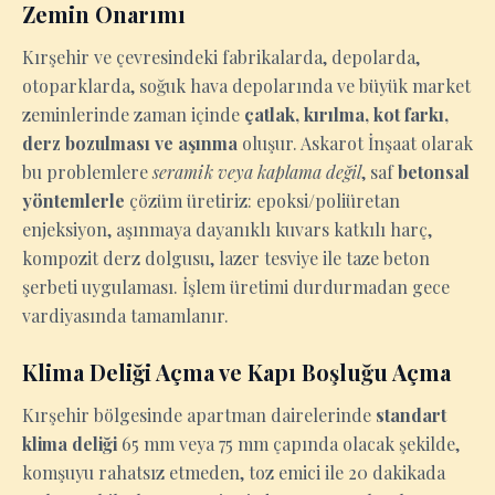
Zemin Onarımı
Kırşehir ve çevresindeki fabrikalarda, depolarda,
otoparklarda, soğuk hava depolarında ve büyük market
zeminlerinde zaman içinde
çatlak, kırılma, kot farkı,
derz bozulması ve aşınma
oluşur. Askarot İnşaat olarak
bu problemlere
seramik veya kaplama değil
, saf
betonsal
yöntemlerle
çözüm üretiriz: epoksi/poliüretan
enjeksiyon, aşınmaya dayanıklı kuvars katkılı harç,
kompozit derz dolgusu, lazer tesviye ile taze beton
şerbeti uygulaması. İşlem üretimi durdurmadan gece
vardiyasında tamamlanır.
Klima Deliği Açma ve Kapı Boşluğu Açma
Kırşehir bölgesinde apartman dairelerinde
standart
klima deliği
65 mm veya 75 mm çapında olacak şekilde,
komşuyu rahatsız etmeden, toz emici ile 20 dakikada