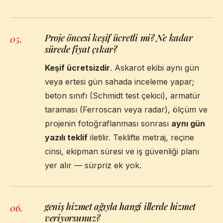
Proje öncesi keşif ücretli mi? Ne kadar
05
.
sürede fiyat çıkar?
Keşif ücretsizdir
. Askarot ekibi aynı gün
veya ertesi gün sahada inceleme yapar;
beton sınıfı (Schmidt test çekici), armatür
taraması (Ferroscan veya radar), ölçüm ve
projenin fotoğraflanması sonrası
aynı gün
yazılı teklif
iletilir. Teklifte metraj, reçine
cinsi, ekipman süresi ve iş güvenliği planı
yer alır — sürpriz ek yok.
geniş hizmet ağıyla hangi illerde hizmet
06
.
veriyorsunuz?