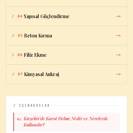
Yapısal Güçlendirme
/
04
Beton Kırma
/
05
Filiz Ekme
/
06
Kimyasal Ankraj
/
07
/ İÇİNDEKİLER
Kırşehir'de Karot Delme Nedir ve Nerelerde
01
Kullanılır?