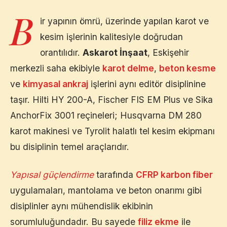
B
ir yapının ömrü, üzerinde yapılan karot ve
kesim işlerinin kalitesiyle doğrudan
orantılıdır.
Askarot İnşaat
,
Eskişehir
merkezli saha ekibiyle
karot delme
,
beton kesme
ve
kimyasal ankraj
işlerini aynı editör disiplinine
taşır. Hilti HY 200-A, Fischer FIS EM Plus ve Sika
AnchorFix 3001 reçineleri; Husqvarna DM 280
karot makinesi ve Tyrolit halatlı tel kesim ekipmanı
bu disiplinin temel araçlarıdır.
Yapısal güçlendirme
tarafında
CFRP karbon fiber
uygulamaları, mantolama ve beton onarımı gibi
disiplinler aynı mühendislik ekibinin
sorumluluğundadır. Bu sayede
filiz ekme
ile