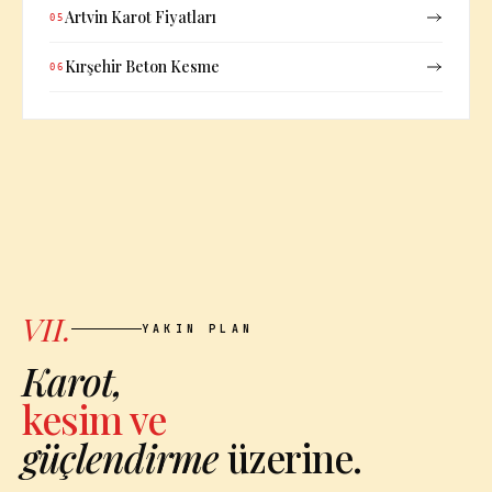
Artvin Karot Fiyatları
05
Kırşehir Beton Kesme
06
VII.
YAKIN PLAN
Karot,
kesim ve
güçlendirme
üzerine.