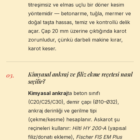
titreşimsiz ve elmas uçlu bir döner kesim
yöntemidir — betonarme, tuğla, mermer ve
doğal taşta hassas, temiz ve kontrollü delik
açar. Çap 20 mm üzerine çıktığında karot
zorunludur, çünkü darbeli makine kırar,
karot keser.
Kimyasal ankraj ve filiz ekme reçetesi nasıl
03
.
seçilir?
Kimyasal ankraj
ta beton sınıfı
(C20/C25/C30), demir çapı (Ø10–Ø32),
ankraj derinliği ve gerilme tipi
(çekme/kesme) hesaplanır. Askarot şu
reçineleri kullanır:
Hilti HY 200-A
(yapısal
filiz/donatı ekleme),
Fischer FIS EM Plus