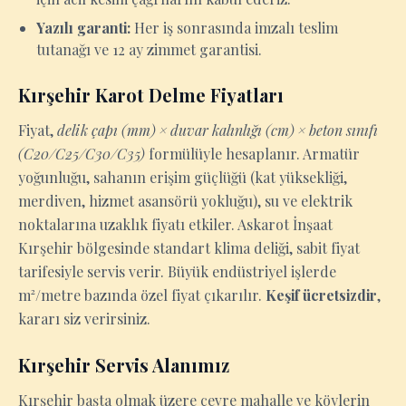
Yazılı garanti:
Her iş sonrasında imzalı teslim
tutanağı ve 12 ay zimmet garantisi.
Kırşehir Karot Delme Fiyatları
Fiyat,
delik çapı (mm) × duvar kalınlığı (cm) × beton sınıfı
(C20/C25/C30/C35)
formülüyle hesaplanır. Armatür
yoğunluğu, sahanın erişim güçlüğü (kat yüksekliği,
merdiven, hizmet asansörü yokluğu), su ve elektrik
noktalarına uzaklık fiyatı etkiler. Askarot İnşaat
Kırşehir bölgesinde standart klima deliği, sabit fiyat
tarifesiyle servis verir. Büyük endüstriyel işlerde
m²/metre bazında özel fiyat çıkarılır.
Keşif ücretsizdir
,
kararı siz verirsiniz.
Kırşehir Servis Alanımız
Kırşehir başta olmak üzere çevre mahalle ve köylerin