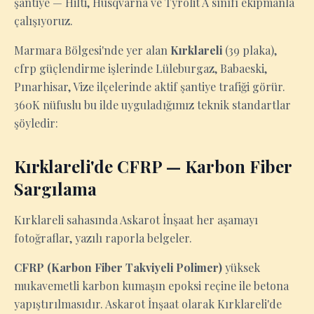
şantiye — Hilti, Husqvarna ve Tyrolit A sınıfı ekipmanla
çalışıyoruz.
Marmara Bölgesi'nde yer alan
Kırklareli
(39 plaka),
cfrp güçlendirme işlerinde Lüleburgaz, Babaeski,
Pınarhisar, Vize ilçelerinde aktif şantiye trafiği görür.
360K nüfuslu bu ilde uyguladığımız teknik standartlar
şöyledir:
Kırklareli'de CFRP — Karbon Fiber
Sargılama
Kırklareli sahasında Askarot İnşaat her aşamayı
fotoğraflar, yazılı raporla belgeler.
CFRP (Karbon Fiber Takviyeli Polimer)
yüksek
mukavemetli karbon kumaşın epoksi reçine ile betona
yapıştırılmasıdır. Askarot İnşaat olarak Kırklareli'de