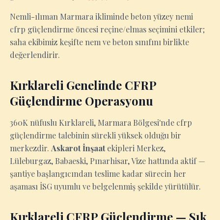
Nemli-ılıman Marmara ikliminde beton yüzey nemi
cfrp güçlendirme öncesi reçine/elmas seçimini etkiler;
saha ekibimiz keşifte nem ve beton sınıfını birlikte
değerlendirir.
Kırklareli Genelinde CFRP
Güçlendirme Operasyonu
360K nüfuslu Kırklareli, Marmara Bölgesi'nde cfrp
güçlendirme talebinin sürekli yüksek olduğu bir
merkezdir.
Askarot İnşaat
ekipleri Merkez,
Lüleburgaz, Babaeski, Pınarhisar, Vize hattında aktif —
şantiye başlangıcından teslime kadar sürecin her
aşaması İSG uyumlu ve belgelenmiş şekilde yürütülür.
Kırklareli CFRP Güçlendirme — Sık