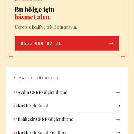
Bu bölge için
hizmet alın.
Ücretsiz keşif ve teklif için arayın.
0555 990 02 31
/ YAKIN BÖLGELER
Aydın CFRP Güçlendirme
01
Kırklareli Karot
02
Balıkesir CFRP Güçlendirme
03
Kırklareli Karot Fiyatları
04