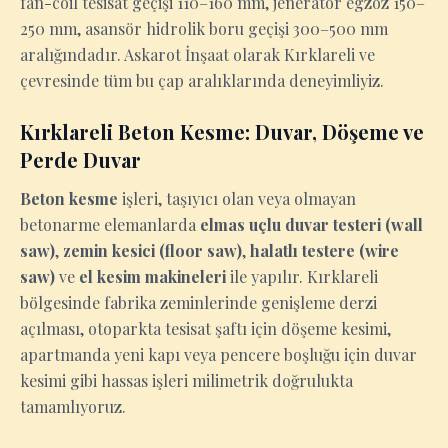
fan-coil tesisat geçişi 110–160 mm, jeneratör egzoz 150–
250 mm, asansör hidrolik boru geçişi 300–500 mm
aralığındadır. Askarot İnşaat olarak Kırklareli ve
çevresinde tüm bu çap aralıklarında deneyimliyiz.
Kırklareli Beton Kesme: Duvar, Döşeme ve
Perde Duvar
Beton kesme
işleri, taşıyıcı olan veya olmayan
betonarme elemanlarda
elmas uçlu duvar testeri (wall
saw)
,
zemin kesici (floor saw)
,
halatlı testere (wire
saw)
ve
el kesim makineleri
ile yapılır. Kırklareli
bölgesinde fabrika zeminlerinde genişleme derzi
açılması, otoparkta tesisat şaftı için döşeme kesimi,
apartmanda yeni kapı veya pencere boşluğu için duvar
kesimi gibi hassas işleri milimetrik doğrulukta
tamamlıyoruz.