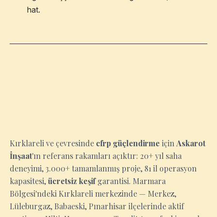
hat.
KIRKLARELI
Kırklareli ve çevresinde
cfrp güçlendirme
için
Askarot
İnşaat
'ın referans rakamları açıktır: 20+ yıl saha
deneyimi, 3.000+ tamamlanmış proje, 81 il operasyon
kapasitesi,
ücretsiz keşif
garantisi. Marmara
Bölgesi'ndeki Kırklareli merkezinde — Merkez,
Lüleburgaz, Babaeski, Pınarhisar ilçelerinde aktif