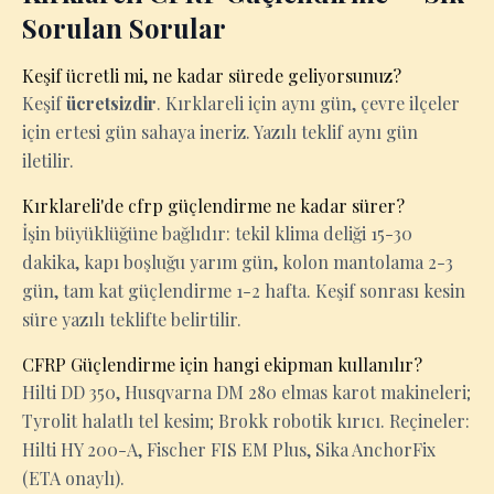
Sorulan Sorular
Keşif ücretli mi, ne kadar sürede geliyorsunuz?
Keşif
ücretsizdir
. Kırklareli için aynı gün, çevre ilçeler
için ertesi gün sahaya ineriz. Yazılı teklif aynı gün
iletilir.
Kırklareli'de cfrp güçlendirme ne kadar sürer?
İşin büyüklüğüne bağlıdır: tekil klima deliği 15-30
dakika, kapı boşluğu yarım gün, kolon mantolama 2-3
gün, tam kat güçlendirme 1-2 hafta. Keşif sonrası kesin
süre yazılı teklifte belirtilir.
CFRP Güçlendirme için hangi ekipman kullanılır?
Hilti DD 350, Husqvarna DM 280 elmas karot makineleri;
Tyrolit halatlı tel kesim; Brokk robotik kırıcı. Reçineler:
Hilti HY 200-A, Fischer FIS EM Plus, Sika AnchorFix
(ETA onaylı).