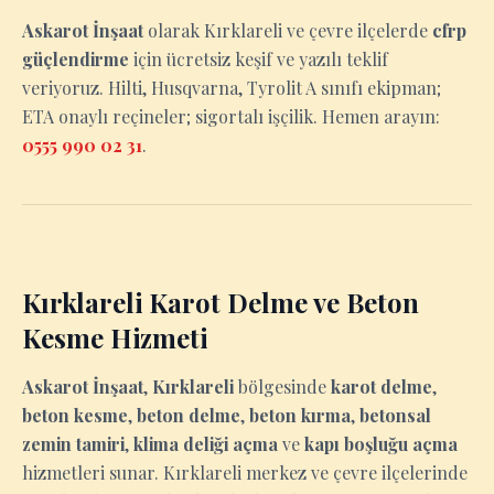
Askarot İnşaat
olarak Kırklareli ve çevre ilçelerde
cfrp
güçlendirme
için ücretsiz keşif ve yazılı teklif
veriyoruz. Hilti, Husqvarna, Tyrolit A sınıfı ekipman;
ETA onaylı reçineler; sigortalı işçilik. Hemen arayın:
0555 990 02 31
.
Kırklareli Karot Delme ve Beton
Kesme Hizmeti
Askarot İnşaat
,
Kırklareli
bölgesinde
karot delme
,
beton kesme
,
beton delme
,
beton kırma
,
betonsal
zemin tamiri
,
klima deliği açma
ve
kapı boşluğu açma
hizmetleri sunar. Kırklareli merkez ve çevre ilçelerinde