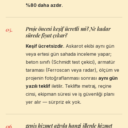
%80 daha azdır
.
Proje öncesi keşif ücretli mi? Ne kadar
05
.
sürede fiyat çıkar?
Keşif ücretsizdir
. Askarot ekibi aynı gün
veya ertesi gün sahada inceleme yapar;
beton sınıfı (Schmidt test çekici), armatür
taraması (Ferroscan veya radar), ölçüm ve
projenin fotoğraflanması sonrası
aynı gün
yazılı teklif
iletilir. Teklifte metraj, reçine
cinsi, ekipman süresi ve iş güvenliği planı
yer alır — sürpriz ek yok.
geniş hizmet ağıyla hangi illerde hizmet
06
.