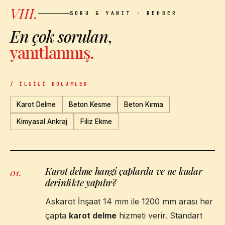
VIII.
SORU & YANIT · REHBER
En çok sorulan
,
yanıtlanmış.
/ İLGILI BÖLÜMLER
Karot Delme
Beton Kesme
Beton Kırma
Kimyasal Ankraj
Filiz Ekme
Karot delme hangi çaplarda ve ne kadar
01
.
derinlikte yapılır?
Askarot İnşaat 14 mm ile 1200 mm arası her
çapta
karot delme
hizmeti verir. Standart