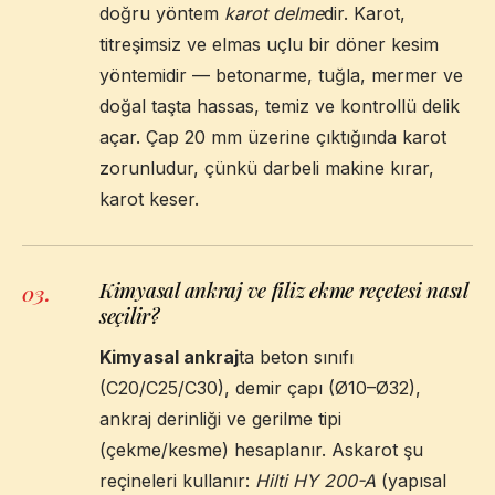
doğru yöntem
karot delme
dir. Karot,
titreşimsiz ve elmas uçlu bir döner kesim
yöntemidir — betonarme, tuğla, mermer ve
doğal taşta hassas, temiz ve kontrollü delik
açar. Çap 20 mm üzerine çıktığında karot
zorunludur, çünkü darbeli makine kırar,
karot keser.
Kimyasal ankraj ve filiz ekme reçetesi nasıl
03
.
seçilir?
Kimyasal ankraj
ta beton sınıfı
(C20/C25/C30), demir çapı (Ø10–Ø32),
ankraj derinliği ve gerilme tipi
(çekme/kesme) hesaplanır. Askarot şu
reçineleri kullanır:
Hilti HY 200-A
(yapısal