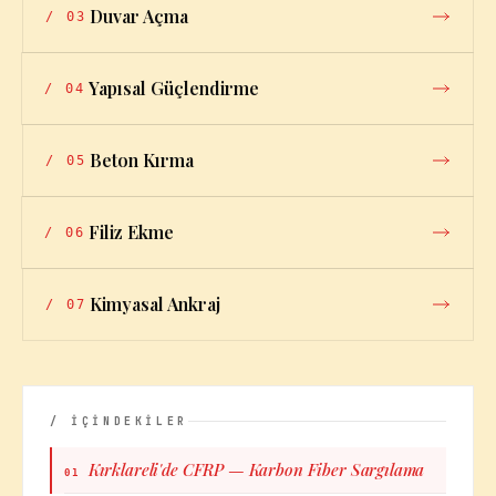
Duvar Açma
/
03
Yapısal Güçlendirme
/
04
Beton Kırma
/
05
Filiz Ekme
/
06
Kimyasal Ankraj
/
07
/ İÇİNDEKİLER
Kırklareli'de CFRP — Karbon Fiber Sargılama
01