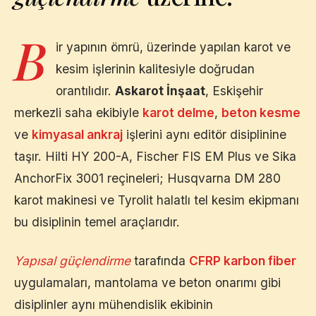
B
ir yapının ömrü, üzerinde yapılan karot ve
kesim işlerinin kalitesiyle doğrudan
orantılıdır.
Askarot İnşaat
,
Eskişehir
merkezli saha ekibiyle
karot delme
,
beton kesme
ve
kimyasal ankraj
işlerini aynı editör disiplinine
taşır. Hilti HY 200-A, Fischer FIS EM Plus ve Sika
AnchorFix 3001 reçineleri; Husqvarna DM 280
karot makinesi ve Tyrolit halatlı tel kesim ekipmanı
bu disiplinin temel araçlarıdır.
Yapısal güçlendirme
tarafında
CFRP karbon fiber
uygulamaları, mantolama ve beton onarımı gibi
disiplinler aynı mühendislik ekibinin