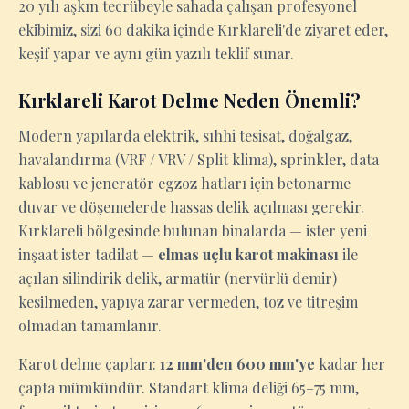
20 yılı aşkın tecrübeyle sahada çalışan profesyonel
ekibimiz, sizi 60 dakika içinde Kırklareli'de ziyaret eder,
keşif yapar ve aynı gün yazılı teklif sunar.
Kırklareli Karot Delme Neden Önemli?
Modern yapılarda elektrik, sıhhi tesisat, doğalgaz,
havalandırma (VRF / VRV / Split klima), sprinkler, data
kablosu ve jeneratör egzoz hatları için betonarme
duvar ve döşemelerde hassas delik açılması gerekir.
Kırklareli bölgesinde bulunan binalarda — ister yeni
inşaat ister tadilat —
elmas uçlu karot makinası
ile
açılan silindirik delik, armatür (nervürlü demir)
kesilmeden, yapıya zarar vermeden, toz ve titreşim
olmadan tamamlanır.
Karot delme çapları:
12 mm'den 600 mm'ye
kadar her
çapta mümkündür. Standart klima deliği 65–75 mm,