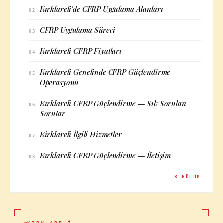
Kırklareli'de CFRP Uygulama Alanları
02
CFRP Uygulama Süreci
03
Kırklareli CFRP Fiyatları
04
Kırklareli Genelinde CFRP Güçlendirme
05
Operasyonu
Kırklareli CFRP Güçlendirme — Sık Sorulan
06
Sorular
Kirklareli İlgili Hizmetler
07
Kırklareli CFRP Güçlendirme — İletişim
08
8
BÖLÜM
KIRKLARELI