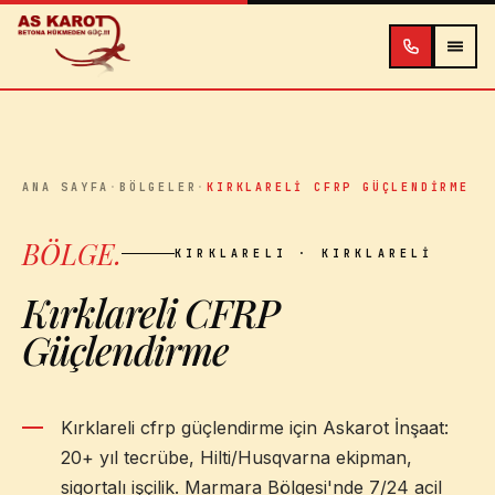
İçeriğe atla
ANA SAYFA
·
BÖLGELER
·
KIRKLARELI CFRP GÜÇLENDIRME
BÖLGE
.
KIRKLARELI
· KIRKLARELI
Kırklareli CFRP
Güçlendirme
Kırklareli cfrp güçlendirme için Askarot İnşaat:
20+ yıl tecrübe, Hilti/Husqvarna ekipman,
sigortalı işçilik. Marmara Bölgesi'nde 7/24 acil