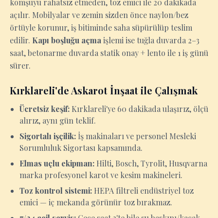
komşuyu rahatsız etmeden, toz emici ile 20 dakikada
açılır. Mobilyalar ve zemin sizden önce naylon/bez
örtüyle korunur, iş bitiminde saha süpürülüp teslim
edilir.
Kapı boşluğu açma
işlemi ise tuğla duvarda 2–3
saat, betonarme duvarda statik onay + lento ile 1 iş günü
sürer.
Kırklareli'de Askarot İnşaat ile Çalışmak
Ücretsiz keşif:
Kırklareli'ye 60 dakikada ulaşırız, ölçü
alırız, aynı gün teklif.
Sigortalı işçilik:
İş makinaları ve personel Mesleki
Sorumluluk Sigortası kapsamında.
Elmas uçlu ekipman:
Hilti, Bosch, Tyrolit, Husqvarna
marka profesyonel karot ve kesim makineleri.
Toz kontrol sistemi:
HEPA filtreli endüstriyel toz
emici — iç mekanda görünür toz bırakmaz.
7/24 acil servis:
Gece saat 3'te bile su baskını/kaçak