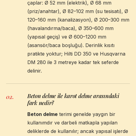
çaplar: Ø 52 mm (elektrik), Ø 68 mm
(priz/anahtar), Ø 82–102 mm (su tesisatı), Ø
120–160 mm (kanalizasyon), Ø 200–300 mm
(havalandırma/baca), Ø 350–600 mm
(yapısal geçiş) ve Ø 600–1200 mm
(asansör/baca boşluğu). Derinlik kısıtı
pratikte yoktur; Hilti DD 350 ve Husqvarna
DM 280 ile 3 metreye kadar tek seferde
delinir.
Beton delme ile karot delme arasındaki
02
.
fark nedir?
Beton delme
terimi genelde yaygın bir
kullanımdır ve darbeli matkapla yapılan
deliklerde de kullanılır; ancak yapısal işlerde