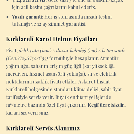
için acil kesim çağrılarını kabul ederiz.
Yazılı garanti:
Her iş sonrasında imzalı teslim
tutanağı ve 12 ay zimmet garantisi.
Kırklareli Karot Delme Fiyatları
Fiyat,
delik çapı (mm) × duvar kalınlığı (cm) × beton sınıfı
(C20/C25/C30/C35)
formülüyle hesaplanır. Armatür
yoğunluğu, sahanın erişim güçlüğü (kat yüksekliği,
merdiven, hizmet asansörü yokluğu), su ve elektrik
noktalarına uzaklık fiyatı etkiler. Askarot İnşaat
Kırklareli bölgesinde standart klima deliği, sabit fiyat
tarifesiyle servis verir. Büyük endüstriyel işlerde
m²/metre bazında özel fiyat çıkarılır.
Keşif ücretsizdir
,
kararı siz verirsiniz.
Kırklareli Servis Alanımız