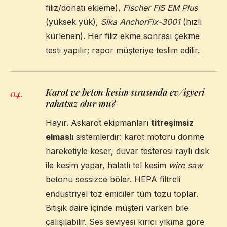
filiz/donatı ekleme),
Fischer FIS EM Plus
(yüksek yük),
Sika AnchorFix-3001
(hızlı
kürlenen). Her filiz ekme sonrası çekme
testi yapılır; rapor müşteriye teslim edilir.
Karot ve beton kesim sırasında ev/işyeri
04
.
rahatsız olur mu?
Hayır. Askarot ekipmanları
titreşimsiz
elmaslı
sistemlerdir: karot motoru dönme
hareketiyle keser, duvar testeresi raylı disk
ile kesim yapar, halatlı tel kesim
wire saw
betonu sessizce böler. HEPA filtreli
endüstriyel toz emiciler tüm tozu toplar.
Bitişik daire içinde müşteri varken bile
çalışılabilir. Ses seviyesi kırıcı yıkıma göre