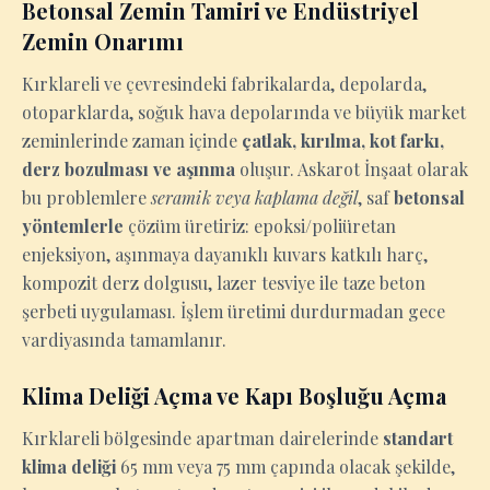
Betonsal Zemin Tamiri ve Endüstriyel
Zemin Onarımı
Kırklareli ve çevresindeki fabrikalarda, depolarda,
otoparklarda, soğuk hava depolarında ve büyük market
zeminlerinde zaman içinde
çatlak, kırılma, kot farkı,
derz bozulması ve aşınma
oluşur. Askarot İnşaat olarak
bu problemlere
seramik veya kaplama değil
, saf
betonsal
yöntemlerle
çözüm üretiriz: epoksi/poliüretan
enjeksiyon, aşınmaya dayanıklı kuvars katkılı harç,
kompozit derz dolgusu, lazer tesviye ile taze beton
şerbeti uygulaması. İşlem üretimi durdurmadan gece
vardiyasında tamamlanır.
Klima Deliği Açma ve Kapı Boşluğu Açma
Kırklareli bölgesinde apartman dairelerinde
standart
klima deliği
65 mm veya 75 mm çapında olacak şekilde,