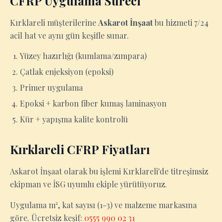
CFRP Uygulama Süreci
Kırklareli müşterilerine
Askarot İnşaat
bu hizmeti 7/24
acil hat ve aynı gün keşifle sunar.
Yüzey hazırlığı (kumlama/zımpara)
Çatlak enjeksiyon (epoksi)
Primer uygulama
Epoksi + karbon fiber kumaş laminasyon
Kür + yapışma kalite kontrolü
Kırklareli CFRP Fiyatları
Askarot İnşaat olarak bu işlemi Kırklareli'de titreşimsiz
ekipman ve İSG uyumlu ekiple yürütüyoruz.
Uygulama m², kat sayısı (1-3) ve malzeme markasına
göre. Ücretsiz keşif:
0555 990 02 31