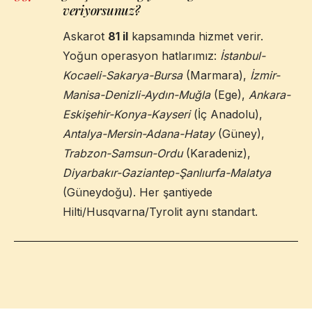
veriyorsunuz?
Askarot
81 il
kapsamında hizmet verir.
Yoğun operasyon hatlarımız:
İstanbul-
Kocaeli-Sakarya-Bursa
(Marmara),
İzmir-
Manisa-Denizli-Aydın-Muğla
(Ege),
Ankara-
Eskişehir-Konya-Kayseri
(İç Anadolu),
Antalya-Mersin-Adana-Hatay
(Güney),
Trabzon-Samsun-Ordu
(Karadeniz),
Diyarbakır-Gaziantep-Şanlıurfa-Malatya
(Güneydoğu). Her şantiyede
Hilti/Husqvarna/Tyrolit aynı standart.