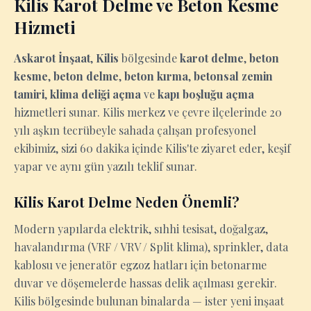
Kilis Karot Delme ve Beton Kesme
Hizmeti
Askarot İnşaat
,
Kilis
bölgesinde
karot delme
,
beton
kesme
,
beton delme
,
beton kırma
,
betonsal zemin
tamiri
,
klima deliği açma
ve
kapı boşluğu açma
hizmetleri sunar. Kilis merkez ve çevre ilçelerinde 20
yılı aşkın tecrübeyle sahada çalışan profesyonel
ekibimiz, sizi 60 dakika içinde Kilis'te ziyaret eder, keşif
yapar ve aynı gün yazılı teklif sunar.
Kilis Karot Delme Neden Önemli?
Modern yapılarda elektrik, sıhhi tesisat, doğalgaz,
havalandırma (VRF / VRV / Split klima), sprinkler, data
kablosu ve jeneratör egzoz hatları için betonarme
duvar ve döşemelerde hassas delik açılması gerekir.
Kilis bölgesinde bulunan binalarda — ister yeni inşaat