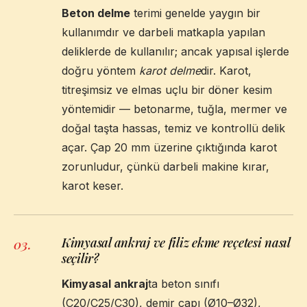
Beton delme
terimi genelde yaygın bir
kullanımdır ve darbeli matkapla yapılan
deliklerde de kullanılır; ancak yapısal işlerde
doğru yöntem
karot delme
dir. Karot,
titreşimsiz ve elmas uçlu bir döner kesim
yöntemidir — betonarme, tuğla, mermer ve
doğal taşta hassas, temiz ve kontrollü delik
açar. Çap 20 mm üzerine çıktığında karot
zorunludur, çünkü darbeli makine kırar,
karot keser.
Kimyasal ankraj ve filiz ekme reçetesi nasıl
03
.
seçilir?
Kimyasal ankraj
ta beton sınıfı
(C20/C25/C30), demir çapı (Ø10–Ø32),