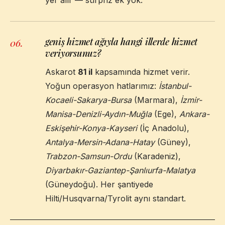
geniş hizmet ağıyla hangi illerde hizmet
06
.
veriyorsunuz?
Askarot
81 il
kapsamında hizmet verir.
Yoğun operasyon hatlarımız:
İstanbul-
Kocaeli-Sakarya-Bursa
(Marmara),
İzmir-
Manisa-Denizli-Aydın-Muğla
(Ege),
Ankara-
Eskişehir-Konya-Kayseri
(İç Anadolu),
Antalya-Mersin-Adana-Hatay
(Güney),
Trabzon-Samsun-Ordu
(Karadeniz),
Diyarbakır-Gaziantep-Şanlıurfa-Malatya
(Güneydoğu). Her şantiyede
Hilti/Husqvarna/Tyrolit aynı standart.