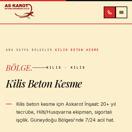
İçeriğe atla
ANA SAYFA
·
BÖLGELER
·
KILIS BETON KESME
BÖLGE
.
KILIS
· KILIS
Kilis Beton Kesme
Kilis beton kesme için Askarot İnşaat: 20+ yıl
tecrübe, Hilti/Husqvarna ekipman, sigortalı
işçilik. Güneydoğu Bölgesi'nde 7/24 acil hat.