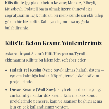
Kilis
ilinde (79 plaka)
beton kesme
; Merkez, Elbeyli,
Musabeyli, Polateli başta olmak üzere Güneydoğu
coğrafyasının 145K nüfuslu bu merkezinde sürekli talep
gören bir hizmettir. Saha yaklaşımımızı aşağıda
bulabilirsiniz.
Kilis'te Beton Kesme Yöntemlerimiz
Askarot İnşaat A sınıfı Hilti/Husqvarna/Tyrolit
ekipmanını Kilis'te bu işlem için seferber eder.
Halatlı Tel Kesim (Wire Saw):
Elmas halatlı sistem —
150 cm kalınlığa kadar. Köprü, temel, iskele söküm
projelerinde.
Duvar Kesme (Wall Saw):
Raylı elmas disk ile 50-75
cm kalınlığa kadar düz kesim. Kilis merkez konut
projelerinde pencere, kapı ve asansör boşluğu açma
için en çok kullandığımız yöntem.