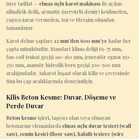
ister tadilat —
elmas uçlu karot makinası
ile açılan
silindirik delik, armatür (nervürlü demir) kesilmeden,
yapıya zarar vermeden, toz ve titreşim olmadan
tamamlanır.
Karot delme çapları:
12 mm'den 600 mm'ye
kadar her
çapta mümkündür. Standart klima deliği 65–75 mm,
fan-coil tesisat geçişi 110–160 mm, jeneratör egzoz 150–
250 mm, asansör hidrolik boru geçişi 300–500 mm
aralığındadır. Askarot İnşaat olarak Kilis ve çevresinde
tüm bu çap aralıklarında deneyimliyiz.
Kilis Beton Kesme: Duvar, Döşeme ve
Perde Duvar
Beton kesme
işleri, taşıyıcı olan veya olmayan
betonarme elemanlarda
elmas uçlu duvar testeri (wall
saw)
,
zemin kesici (floor saw)
,
halatlı testere (wire