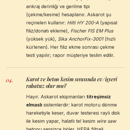
ankraj derinliği ve gerilme tipi
(çekme/kesme) hesaplanır. Askarot şu
reçineleri kullanır:
Hilti HY 200-A
(yapısal
filiz/donatı ekleme),
Fischer FIS EM Plus
(yüksek yük),
Sika AnchorFix-3001
(hızlı
kürlenen). Her filiz ekme sonrası çekme
testi yapılır; rapor müşteriye teslim edilir.
Karot ve beton kesim sırasında ev/işyeri
04
.
rahatsız olur mu?
Hayır. Askarot ekipmanları
titreşimsiz
elmaslı
sistemlerdir: karot motoru dönme
hareketiyle keser, duvar testeresi raylı disk
ile kesim yapar, halatlı tel kesim
wire saw
betonu sessizce böler. HEPA filtreli