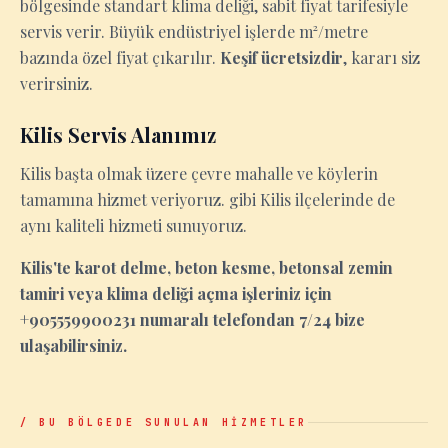
bölgesinde standart klima deliği, sabit fiyat tarifesiyle
servis verir. Büyük endüstriyel işlerde m²/metre
bazında özel fiyat çıkarılır.
Keşif ücretsizdir
, kararı siz
verirsiniz.
Kilis Servis Alanımız
Kilis başta olmak üzere çevre mahalle ve köylerin
tamamına hizmet veriyoruz. gibi Kilis ilçelerinde de
aynı kaliteli hizmeti sunuyoruz.
Kilis'te karot delme, beton kesme, betonsal zemin
tamiri veya klima deliği açma işleriniz için
+905559900231 numaralı telefondan 7/24 bize
ulaşabilirsiniz.
/ BU BÖLGEDE SUNULAN HİZMETLER