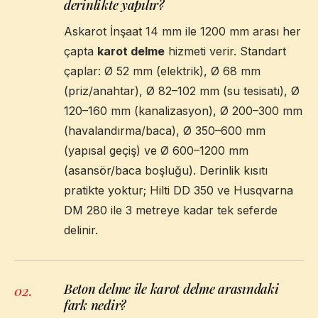
derinlikte yapılır?
Askarot İnşaat 14 mm ile 1200 mm arası her
çapta
karot delme
hizmeti verir. Standart
çaplar: Ø 52 mm (elektrik), Ø 68 mm
(priz/anahtar), Ø 82–102 mm (su tesisatı), Ø
120–160 mm (kanalizasyon), Ø 200–300 mm
(havalandırma/baca), Ø 350–600 mm
(yapısal geçiş) ve Ø 600–1200 mm
(asansör/baca boşluğu). Derinlik kısıtı
pratikte yoktur; Hilti DD 350 ve Husqvarna
DM 280 ile 3 metreye kadar tek seferde
delinir.
Beton delme ile karot delme arasındaki
02
.
fark nedir?