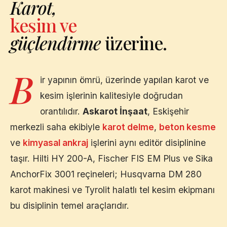
Karot,
kesim ve
güçlendirme
üzerine.
B
ir yapının ömrü, üzerinde yapılan karot ve
kesim işlerinin kalitesiyle doğrudan
orantılıdır.
Askarot İnşaat
,
Eskişehir
merkezli saha ekibiyle
karot delme
,
beton kesme
ve
kimyasal ankraj
işlerini aynı editör disiplinine
taşır. Hilti HY 200-A, Fischer FIS EM Plus ve Sika
AnchorFix 3001 reçineleri; Husqvarna DM 280
karot makinesi ve Tyrolit halatlı tel kesim ekipmanı
bu disiplinin temel araçlarıdır.