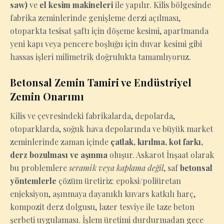
saw)
ve
el kesim makineleri
ile yapılır. Kilis bölgesinde
fabrika zeminlerinde genişleme derzi açılması,
otoparkta tesisat şaftı için döşeme kesimi, apartmanda
yeni kapı veya pencere boşluğu için duvar kesimi gibi
hassas işleri milimetrik doğrulukta tamamlıyoruz.
Betonsal Zemin Tamiri ve Endüstriyel
Zemin Onarımı
Kilis ve çevresindeki fabrikalarda, depolarda,
otoparklarda, soğuk hava depolarında ve büyük market
zeminlerinde zaman içinde
çatlak, kırılma, kot farkı,
derz bozulması ve aşınma
oluşur. Askarot İnşaat olarak
bu problemlere
seramik veya kaplama değil
, saf
betonsal
yöntemlerle
çözüm üretiriz: epoksi/poliüretan
enjeksiyon, aşınmaya dayanıklı kuvars katkılı harç,
kompozit derz dolgusu, lazer tesviye ile taze beton
şerbeti uygulaması. İşlem üretimi durdurmadan gece