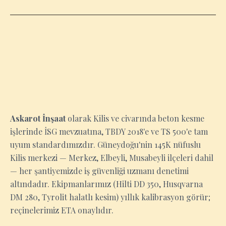
KILIS
Askarot İnşaat
olarak Kilis ve civarında beton kesme
işlerinde İSG mevzuatına, TBDY 2018'e ve TS 500'e tam
uyum standardımızdır. Güneydoğu'nin 145K nüfuslu
Kilis merkezi — Merkez, Elbeyli, Musabeyli ilçeleri dahil
— her şantiyemizde iş güvenliği uzmanı denetimi
altındadır. Ekipmanlarımız (Hilti DD 350, Husqvarna
DM 280, Tyrolit halatlı kesim) yıllık kalibrasyon görür;
reçinelerimiz ETA onaylıdır.