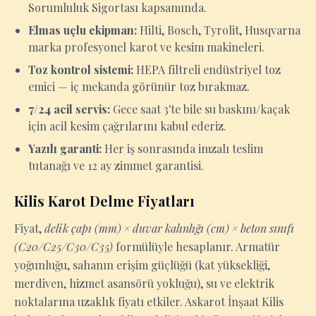
Sorumluluk Sigortası kapsamında.
Elmas uçlu ekipman:
Hilti, Bosch, Tyrolit, Husqvarna
marka profesyonel karot ve kesim makineleri.
Toz kontrol sistemi:
HEPA filtreli endüstriyel toz
emici — iç mekanda görünür toz bırakmaz.
7/24 acil servis:
Gece saat 3'te bile su baskını/kaçak
için acil kesim çağrılarını kabul ederiz.
Yazılı garanti:
Her iş sonrasında imzalı teslim
tutanağı ve 12 ay zimmet garantisi.
Kilis Karot Delme Fiyatları
Fiyat,
delik çapı (mm) × duvar kalınlığı (cm) × beton sınıfı
(C20/C25/C30/C35)
formülüyle hesaplanır. Armatür
yoğunluğu, sahanın erişim güçlüğü (kat yüksekliği,
merdiven, hizmet asansörü yokluğu), su ve elektrik
noktalarına uzaklık fiyatı etkiler. Askarot İnşaat Kilis