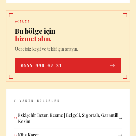
KILIS
Bu bölge için
hizmet alın.
Ücretsiz keşif ve teklif için arayın.
0555 990 02 31
/ YAKIN BÖLGELER
Eskişehir Beton Kesme | Belgeli, Sigortalı, Garantili
01
Kesim
Kilis Karot
02