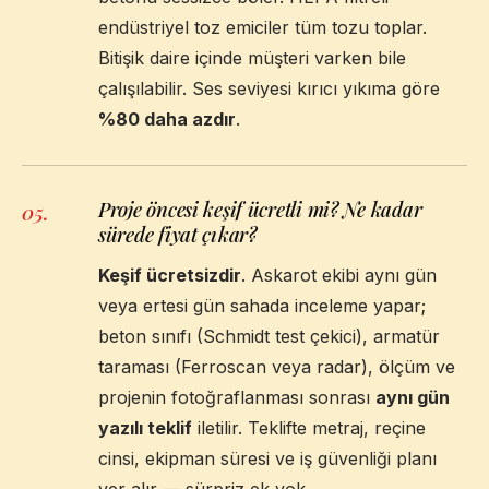
endüstriyel toz emiciler tüm tozu toplar.
Bitişik daire içinde müşteri varken bile
çalışılabilir. Ses seviyesi kırıcı yıkıma göre
%80 daha azdır
.
Proje öncesi keşif ücretli mi? Ne kadar
05
.
sürede fiyat çıkar?
Keşif ücretsizdir
. Askarot ekibi aynı gün
veya ertesi gün sahada inceleme yapar;
beton sınıfı (Schmidt test çekici), armatür
taraması (Ferroscan veya radar), ölçüm ve
projenin fotoğraflanması sonrası
aynı gün
yazılı teklif
iletilir. Teklifte metraj, reçine
cinsi, ekipman süresi ve iş güvenliği planı
yer alır — sürpriz ek yok.