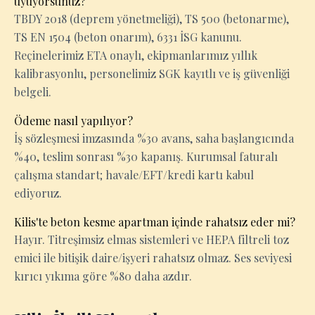
uyuyorsunuz?
TBDY 2018 (deprem yönetmeliği), TS 500 (betonarme),
TS EN 1504 (beton onarım), 6331 İSG kanunu.
Reçinelerimiz ETA onaylı, ekipmanlarımız yıllık
kalibrasyonlu, personelimiz SGK kayıtlı ve iş güvenliği
belgeli.
Ödeme nasıl yapılıyor?
İş sözleşmesi imzasında %30 avans, saha başlangıcında
%40, teslim sonrası %30 kapanış. Kurumsal faturalı
çalışma standart; havale/EFT/kredi kartı kabul
ediyoruz.
Kilis'te beton kesme apartman içinde rahatsız eder mi?
Hayır. Titreşimsiz elmas sistemleri ve HEPA filtreli toz
emici ile bitişik daire/işyeri rahatsız olmaz. Ses seviyesi
kırıcı yıkıma göre %80 daha azdır.