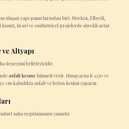
sa ulaşan yapı pazarlarından biri. Merkez, Elbeyli,
i konut, ticari ve endüstriyel projelerde sürekli artar.
 ve Altyapı
ha deneyimi belirleyicidir.
rinde
asfalt kesme
hizmeti verir. Husqvarna K 1270 ve
50 cm kalınlıkta asfalt ve beton kesimi yaparız.
ları
standart saha uygulamasını yansıtır.