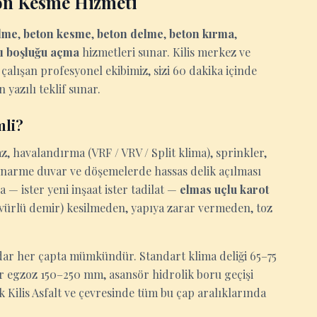
ton Kesme Hizmeti
lme
,
beton kesme
,
beton delme
,
beton kırma
,
ı boşluğu açma
hizmetleri sunar. Kilis merkez ve
 çalışan profesyonel ekibimiz, sizi 60 dakika içinde
n yazılı teklif sunar.
mli?
z, havalandırma (VRF / VRV / Split klima), sprinkler,
tonarme duvar ve döşemelerde hassas delik açılması
a — ister yeni inşaat ister tadilat —
elmas uçlu karot
ervürlü demir) kesilmeden, yapıya zarar vermeden, toz
ar her çapta mümkündür. Standart klima deliği 65–75
ör egzoz 150–250 mm, asansör hidrolik boru geçişi
 Kilis Asfalt ve çevresinde tüm bu çap aralıklarında