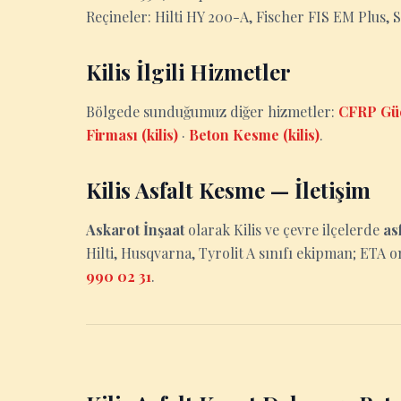
Reçineler: Hilti HY 200-A, Fischer FIS EM Plus, 
Kilis İlgili Hizmetler
Bölgede sunduğumuz diğer hizmetler:
CFRP Güç
Firması (kilis)
·
Beton Kesme (kilis)
.
Kilis Asfalt Kesme — İletişim
Askarot İnşaat
olarak Kilis ve çevre ilçelerde
as
Hilti, Husqvarna, Tyrolit A sınıfı ekipman; ETA on
990 02 31
.