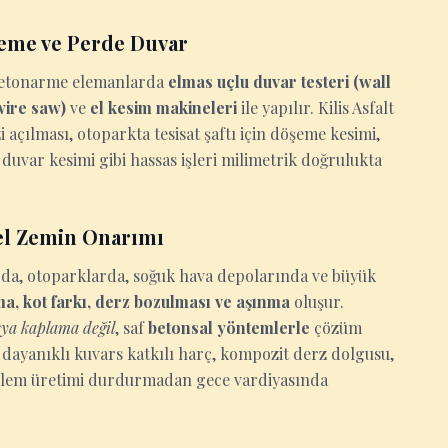
şeme ve Perde Duvar
n betonarme elemanlarda
elmas uçlu duvar testeri (wall
(wire saw)
ve
el kesim makineleri
ile yapılır. Kilis Asfalt
açılması, otoparkta tesisat şaftı için döşeme kesimi,
duvar kesimi gibi hassas işleri milimetrik doğrulukta
el Zemin Onarımı
larda, otoparklarda, soğuk hava depolarında ve büyük
lma, kot farkı, derz bozulması ve aşınma
oluşur.
ya kaplama değil
, saf
betonsal yöntemlerle
çözüm
 dayanıklı kuvars katkılı harç, kompozit derz dolgusu,
. İşlem üretimi durdurmadan gece vardiyasında