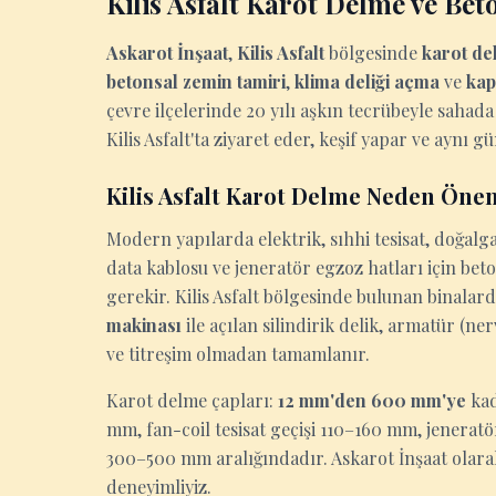
Kilis Asfalt Karot Delme ve Be
Askarot İnşaat
,
Kilis Asfalt
bölgesinde
karot de
betonsal zemin tamiri
,
klima deliği açma
ve
kap
çevre ilçelerinde 20 yılı aşkın tecrübeyle sahada
Kilis Asfalt'ta ziyaret eder, keşif yapar ve aynı gü
Kilis Asfalt Karot Delme Neden Öne
Modern yapılarda elektrik, sıhhi tesisat, doğalga
data kablosu ve jeneratör egzoz hatları için be
gerekir. Kilis Asfalt bölgesinde bulunan binalard
makinası
ile açılan silindirik delik, armatür (n
ve titreşim olmadan tamamlanır.
Karot delme çapları:
12 mm'den 600 mm'ye
kad
mm, fan-coil tesisat geçişi 110–160 mm, jenerat
300–500 mm aralığındadır. Askarot İnşaat olarak
deneyimliyiz.