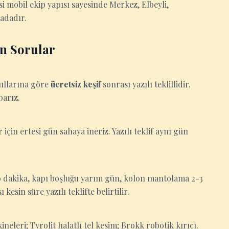
si mobil ekip yapısı sayesinde Merkez, Elbeyli,
hadadır.
an Sorular
oşullarına göre
ücretsiz keşif
sonrası yazılı tekliflidir.
parız.
er için ertesi gün sahaya ineriz. Yazılı teklif aynı gün
-30 dakika, kapı boşluğu yarım gün, kolon mantolama 2-3
esin süre yazılı teklifte belirtilir.
eleri; Tyrolit halatlı tel kesim; Brokk robotik kırıcı.