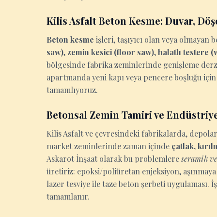
Kilis Asfalt Beton Kesme: Duvar, Dö
Beton kesme
işleri, taşıyıcı olan veya olmaya
saw)
,
zemin kesici (floor saw)
,
halatlı testere 
bölgesinde fabrika zeminlerinde genişleme derzi 
apartmanda yeni kapı veya pencere boşluğu için 
tamamlıyoruz.
Betonsal Zemin Tamiri ve Endüstriy
Kilis Asfalt ve çevresindeki fabrikalarda, depo
market zeminlerinde zaman içinde
çatlak, kırı
Askarot İnşaat olarak bu problemlere
seramik ve
üretiriz: epoksi/poliüretan enjeksiyon, aşınmaya
lazer tesviye ile taze beton şerbeti uygulaması
tamamlanır.