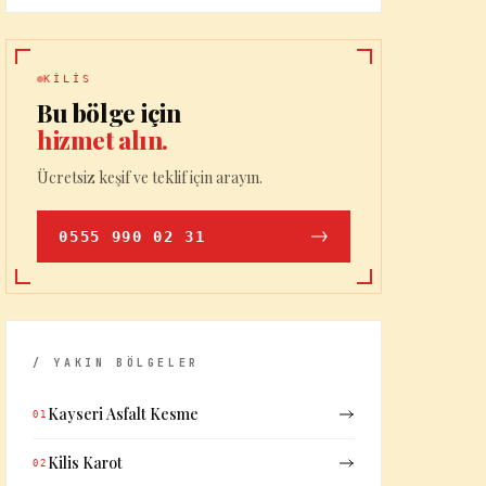
KILIS
Bu bölge için
hizmet alın.
Ücretsiz keşif ve teklif için arayın.
0555 990 02 31
/ YAKIN BÖLGELER
Kayseri Asfalt Kesme
01
Kilis Karot
02