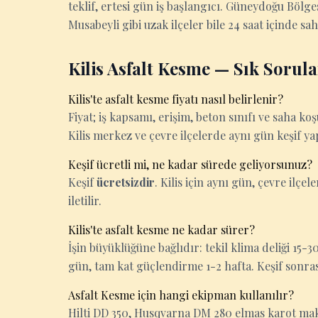
teklif, ertesi gün iş başlangıcı. Güneydoğu Bölge
Musabeyli gibi uzak ilçeler bile 24 saat içinde sa
Kilis Asfalt Kesme — Sık Sorul
Kilis'te asfalt kesme fiyatı nasıl belirlenir?
Fiyat; iş kapsamı, erişim, beton sınıfı ve saha k
Kilis merkez ve çevre ilçelerde aynı gün keşif ya
Keşif ücretli mi, ne kadar sürede geliyorsunuz?
Keşif
ücretsizdir
. Kilis için aynı gün, çevre ilçel
iletilir.
Kilis'te asfalt kesme ne kadar sürer?
İşin büyüklüğüne bağlıdır: tekil klima deliği 15
gün, tam kat güçlendirme 1-2 hafta. Keşif sonrası k
Asfalt Kesme için hangi ekipman kullanılır?
Hilti DD 350, Husqvarna DM 280 elmas karot makin