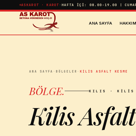
İçeriğe atla
ASKAROT · KAROT
·
HAFTA İÇI: 08.00-19.00 | CUMA
ANA SAYFA
HAKKIM
ANA SAYFA
·
BÖLGELER
·
KILIS ASFALT KESME
BÖLGE
.
KILIS
· KILIS
Kilis Asfa