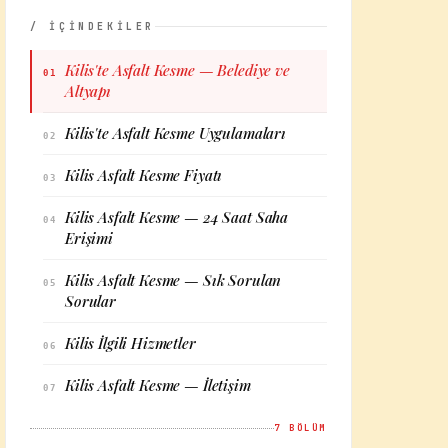
/ İÇİNDEKİLER
Kilis'te Asfalt Kesme — Belediye ve
01
Altyapı
Kilis'te Asfalt Kesme Uygulamaları
02
Kilis Asfalt Kesme Fiyatı
03
Kilis Asfalt Kesme — 24 Saat Saha
04
Erişimi
Kilis Asfalt Kesme — Sık Sorulan
05
Sorular
Kilis İlgili Hizmetler
06
Kilis Asfalt Kesme — İletişim
07
7
BÖLÜM