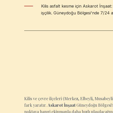
Kilis asfalt kesme için Askarot İnşaat
işçilik. Güneydoğu Bölgesi'nde 7/24 ac
KILIS
Kilis ve çevre ilçeleri (Merkez, Elbeyli, Musabeyli
fark yaratır.
Askarot İnşaat
Güneydoğu Bölgesi'nd
noktaya hangi ekipmanla daha hızlı ulaşılacağını 