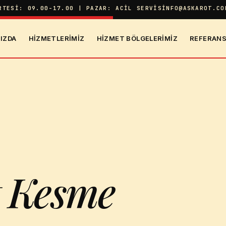
RTESI: 09.00-17.00 | PAZAR: ACIL SERVIS
INFO@ASKAROT.CO
IZDA
HIZMETLERIMIZ
HIZMET BÖLGELERIMIZ
REFERANS
lt Kesme