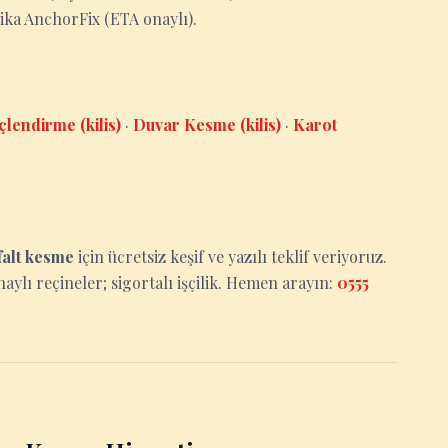
Sika AnchorFix (ETA onaylı).
lendirme (kilis)
·
Duvar Kesme (kilis)
·
Karot
falt kesme
için ücretsiz keşif ve yazılı teklif veriyoruz.
aylı reçineler; sigortalı işçilik. Hemen arayın:
0555