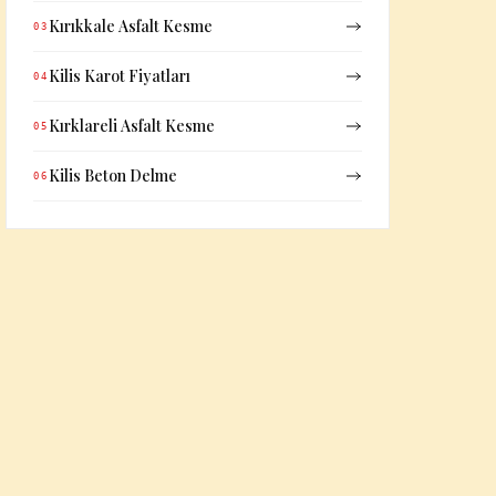
Kırıkkale Asfalt Kesme
03
Kilis Karot Fiyatları
04
Kırklareli Asfalt Kesme
05
Kilis Beton Delme
06