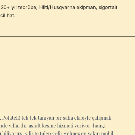
: 20+ yıl tecrübe, Hilti/Husqvarna ekipman, sigortalı
il hat.
, Polateli) tek tek tanıyan bir saha ekibiyle çalışmak
e yıllardır asfalt kesme hizmeti veriyor; hangi
biliyoruz. Kilis'te talep gelir gelmez en yakın mobil