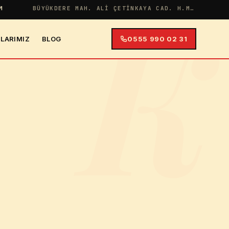
K
M
BÜYÜKDERE MAH. ALI ÇETINKAYA CAD. H.MERYEM APT NO:38 İÇ KAPI NO:4
LARIMIZ
BLOG
0555 990 02 31