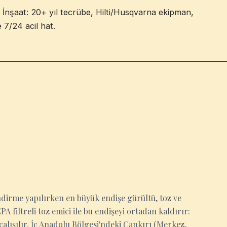
 İnşaat: 20+ yıl tecrübe, Hilti/Husqvarna ekipman,
e 7/24 acil hat.
ndirme yapılırken en büyük endişe gürültü, toz ve
A filtreli toz emici ile bu endişeyi ortadan kaldırır:
alışılır. İç Anadolu Bölgesi'ndeki Çankırı (Merkez,