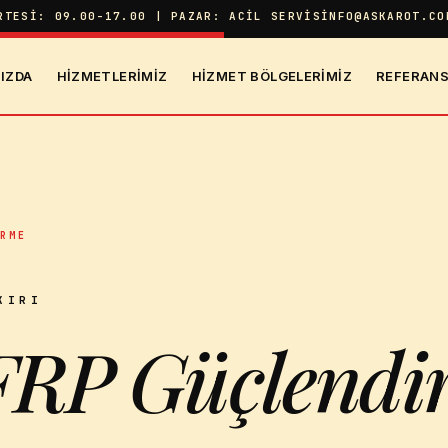
RTESI: 09.00-17.00 | PAZAR: ACIL SERVIS
INFO@ASKAROT.CO
IZDA
HIZMETLERIMIZ
HIZMET BÖLGELERIMIZ
REFERANS
IRME
KIRI
FRP Güçlendi