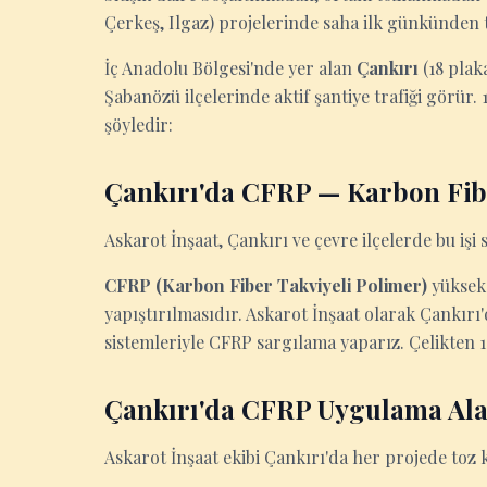
Çerkeş, Ilgaz) projelerinde saha ilk günkünden t
İç Anadolu Bölgesi'nde yer alan
Çankırı
(18 plak
Şabanözü ilçelerinde aktif şantiye trafiği görür.
şöyledir:
Çankırı'da CFRP — Karbon Fib
Askarot İnşaat, Çankırı ve çevre ilçelerde bu işi s
CFRP (Karbon Fiber Takviyeli Polimer)
yüksek 
yapıştırılmasıdır. Askarot İnşaat olarak Çankır
sistemleriyle CFRP sargılama yaparız. Çelikten 10
Çankırı'da CFRP Uygulama Ala
Askarot İnşaat ekibi Çankırı'da her projede toz 