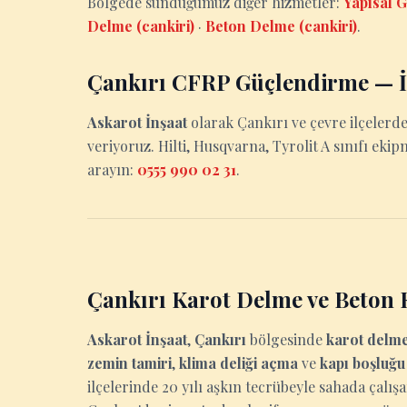
Bölgede sunduğumuz diğer hizmetler:
Yapısal G
Delme (cankiri)
·
Beton Delme (cankiri)
.
Çankırı CFRP Güçlendirme — İ
Askarot İnşaat
olarak Çankırı ve çevre ilçelerd
veriyoruz. Hilti, Husqvarna, Tyrolit A sınıfı ekip
arayın:
0555 990 02 31
.
Çankırı Karot Delme ve Beton
Askarot İnşaat
,
Çankırı
bölgesinde
karot delm
zemin tamiri
,
klima deliği açma
ve
kapı boşluğ
ilçelerinde 20 yılı aşkın tecrübeyle sahada çalış