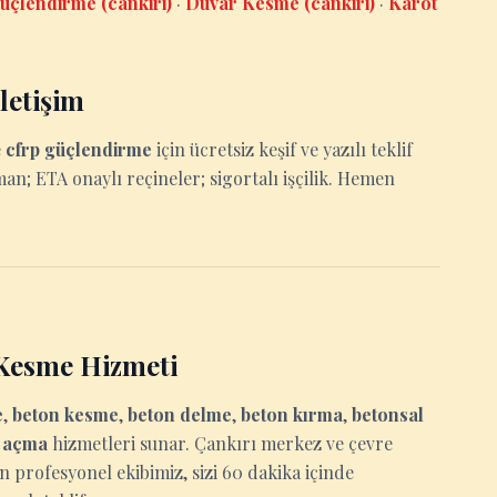
üçlendirme (cankiri)
·
Duvar Kesme (cankiri)
·
Karot
letişim
e
cfrp güçlendirme
için ücretsiz keşif ve yazılı teklif
man; ETA onaylı reçineler; sigortalı işçilik. Hemen
 Kesme Hizmeti
e
,
beton kesme
,
beton delme
,
beton kırma
,
betonsal
u açma
hizmetleri sunar. Çankırı merkez ve çevre
an profesyonel ekibimiz, sizi 60 dakika içinde