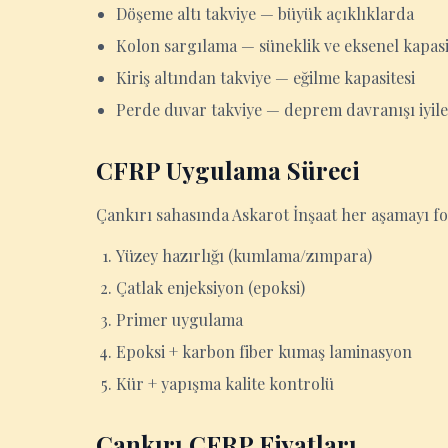
Döşeme altı takviye — büyük açıklıklarda
Kolon sargılama — süneklik ve eksenel kapasit
Kiriş altından takviye — eğilme kapasitesi
Perde duvar takviye — deprem davranışı iyil
CFRP Uygulama Süreci
Çankırı sahasında Askarot İnşaat her aşamayı fot
Yüzey hazırlığı (kumlama/zımpara)
Çatlak enjeksiyon (epoksi)
Primer uygulama
Epoksi + karbon fiber kumaş laminasyon
Kür + yapışma kalite kontrolü
Çankırı CFRP Fiyatları