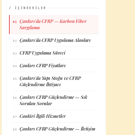
/ İÇİNDEKİLER
Çankırı'da CFRP — Karbon Fiber
01
Sargılama
Çankırı'da CFRP Uygulama Alanları
02
CFRP Uygulama Süreci
03
Çankırı CFRP Fiyatları
04
Çankırı'da Yapı Stoğu ve CFRP
05
Güçlendirme İhtiyacı
Çankırı CFRP Güçlendirme — Sık
06
Sorulan Sorular
Cankiri İlgili Hizmetler
07
Çankırı CFRP Güçlendirme — İletişim
08