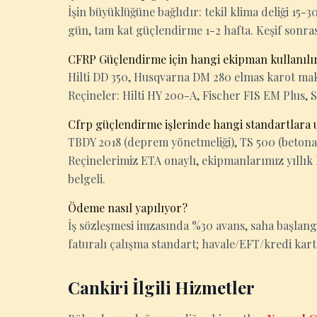
İşin büyüklüğüne bağlıdır: tekil klima deliği 15
gün, tam kat güçlendirme 1-2 hafta. Keşif sonrası k
CFRP Güçlendirme için hangi ekipman kullanılı
Hilti DD 350, Husqvarna DM 280 elmas karot makin
Reçineler: Hilti HY 200-A, Fischer FIS EM Plus, 
Cfrp güçlendirme işlerinde hangi standartlara
TBDY 2018 (deprem yönetmeliği), TS 500 (betona
Reçinelerimiz ETA onaylı, ekipmanlarımız yıllık 
belgeli.
Ödeme nasıl yapılıyor?
İş sözleşmesi imzasında %30 avans, saha başlan
faturalı çalışma standart; havale/EFT/kredi kart
Cankiri İlgili Hizmetler