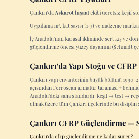
Çankırı'da
Askarot İnşaat
ekibi ücretsiz keşif so
Uygulama m², kat sayısı (1-3) ve malzeme markas
İç Anadolu'nun karasal ikliminde sert kış ve do
güçlendirme öncesi yüzey dayanımı (Schmidt çeki
Çankırı'da Yapı Stoğu ve CFRP
Çankırı yapı envanterinin büyük bölümü 1990-20
açısından Ferroscan armatür taraması + Schmidt
Anadolu'deki saha standardı: keşif → test → re
olmak üzere tüm Çankırı ilçelerinde bu disiplin 
Çankırı CFRP Güçlendirme — S
Çankırı'da cfrp güçlendirme ne kadar sürer?