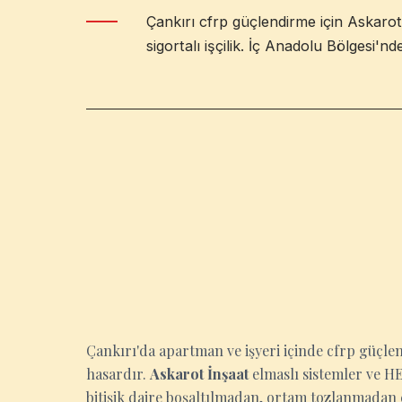
Çankırı cfrp güçlendirme için Askarot
sigortalı işçilik. İç Anadolu Bölgesi'nd
ÇANKIRI
Çankırı'da apartman ve işyeri içinde cfrp güçle
hasardır.
Askarot İnşaat
elmaslı sistemler ve HEP
bitişik daire boşaltılmadan, ortam tozlanmadan ç