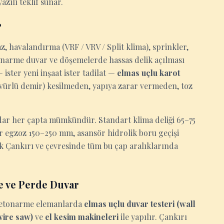
azılı teklif sunar.
?
z, havalandırma (VRF / VRV / Split klima), sprinkler,
tonarme duvar ve döşemelerde hassas delik açılması
ister yeni inşaat ister tadilat —
elmas uçlu karot
ervürlü demir) kesilmeden, yapıya zarar vermeden, toz
ar her çapta mümkündür. Standart klima deliği 65–75
ör egzoz 150–250 mm, asansör hidrolik boru geçişi
k Çankırı ve çevresinde tüm bu çap aralıklarında
e ve Perde Duvar
n betonarme elemanlarda
elmas uçlu duvar testeri (wall
(wire saw)
ve
el kesim makineleri
ile yapılır. Çankırı