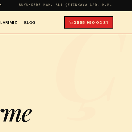
Ç
M
BÜYÜKDERE MAH. ALI ÇETINKAYA CAD. H.MERYEM APT NO:38 İÇ KAPI NO:4
LARIMIZ
BLOG
0555 990 02 31
rme