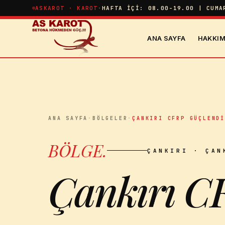
İçeriğe atla
ASKAROT · KAROT
·
HAFTA İÇI: 08.00-19.00 | CUMA
ANA SAYFA
HAKKIM
ANA SAYFA
·
BÖLGELER
·
ÇANKIRI CFRP GÜÇLEND
BÖLGE
.
ÇANKIRI
· ÇAN
Çankırı C