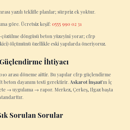
nrası yazılı teklifle planlar; sürpriz ek yoktur.
ına göre. Ücretsiz keşif:
0555 990 02 31
n-çözülme döngüsü beton yüzeyini yorar; cfrp
ci) ölçümünü özellikle eski yapılarda öneriyoruz.
 Güçlendirme İhtiyacı
10 arası döneme aittir. Bu yapılar cfrp güçlendirme
 beton dayanım testi gerektirir.
Askarot İnşaat
'ın İç
çete → uygulama → rapor. Merkez, Çerkeş, Ilgaz başta
standarttır.
ık Sorulan Sorular