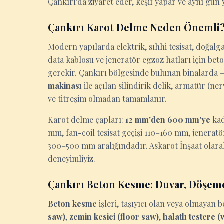
Çankırı'da ziyaret eder, keşif yapar ve aynı gün y
Çankırı Karot Delme Neden Önemli
Modern yapılarda elektrik, sıhhi tesisat, doğalga
data kablosu ve jeneratör egzoz hatları için be
gerekir. Çankırı bölgesinde bulunan binalarda — 
makinası
ile açılan silindirik delik, armatür (n
ve titreşim olmadan tamamlanır.
Karot delme çapları:
12 mm'den 600 mm'ye
kad
mm, fan-coil tesisat geçişi 110–160 mm, jenerat
300–500 mm aralığındadır. Askarot İnşaat olara
deneyimliyiz.
Çankırı Beton Kesme: Duvar, Döşem
Beton kesme
işleri, taşıyıcı olan veya olmaya
saw)
,
zemin kesici (floor saw)
,
halatlı testere 