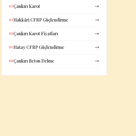
Çankırı Karot
02
Hakkâri CFRP Güçlendirme
03
Çankırı Karot Fiyatları
04
Hatay CFRP Güçlendirme
05
Çankırı Beton Delme
06