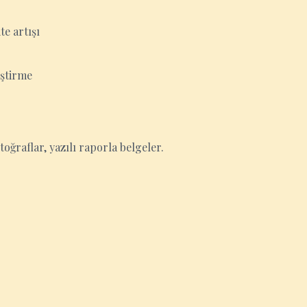
e artışı
eştirme
oğraflar, yazılı raporla belgeler.