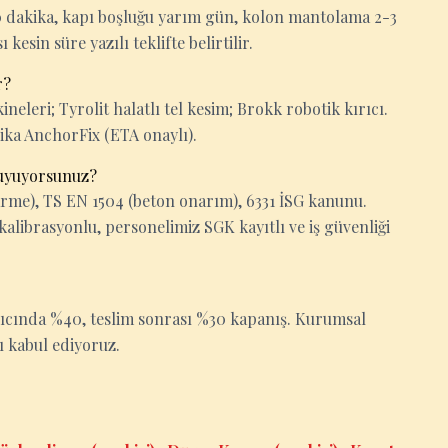
-30 dakika, kapı boşluğu yarım gün, kolon mantolama 2-3
esin süre yazılı teklifte belirtilir.
r?
eleri; Tyrolit halatlı tel kesim; Brokk robotik kırıcı.
Sika AnchorFix (ETA onaylı).
 uyuyorsunuz?
rme), TS EN 1504 (beton onarım), 6331 İSG kanunu.
kalibrasyonlu, personelimiz SGK kayıtlı ve iş güvenliği
gıcında %40, teslim sonrası %30 kapanış. Kurumsal
ı kabul ediyoruz.