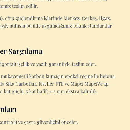
emiz teslim edilir.
a), cfrp güçlendirme işlerinde Merkez, Çerkeş, Ilgaz,
 195K nüfuslu bu ilde uyguladığımız teknik standartlar
er Sargılama
igortalı işçilik ve yazılı garantiyle teslim eder.
mukavemetli karbon kumaşın epoksi reçine ile betona
ı'da Sika CarboDur, Fischer FTS ve Mapei MapeiWrap
 kat güçlü, 5 kat hafif; 1-2 mm ekstra kalınlık.
nları
kontrolü ve çevre güvenliğini önceler.