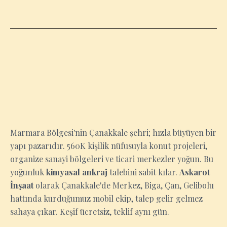
ÇANAKKALE
Marmara Bölgesi'nin Çanakkale şehri; hızla büyüyen bir
yapı pazarıdır. 560K kişilik nüfusuyla konut projeleri,
organize sanayi bölgeleri ve ticari merkezler yoğun. Bu
yoğunluk
kimyasal ankraj
talebini sabit kılar.
Askarot
İnşaat
olarak Çanakkale'de Merkez, Biga, Çan, Gelibolu
hattında kurduğumuz mobil ekip, talep gelir gelmez
sahaya çıkar. Keşif ücretsiz, teklif aynı gün.