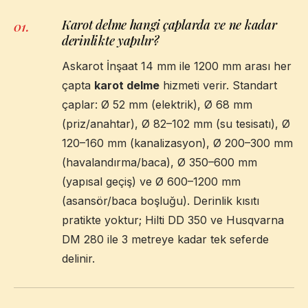
Karot delme hangi çaplarda ve ne kadar
01
.
derinlikte yapılır?
Askarot İnşaat 14 mm ile 1200 mm arası her
çapta
karot delme
hizmeti verir. Standart
çaplar: Ø 52 mm (elektrik), Ø 68 mm
(priz/anahtar), Ø 82–102 mm (su tesisatı), Ø
120–160 mm (kanalizasyon), Ø 200–300 mm
(havalandırma/baca), Ø 350–600 mm
(yapısal geçiş) ve Ø 600–1200 mm
(asansör/baca boşluğu). Derinlik kısıtı
pratikte yoktur; Hilti DD 350 ve Husqvarna
DM 280 ile 3 metreye kadar tek seferde
delinir.