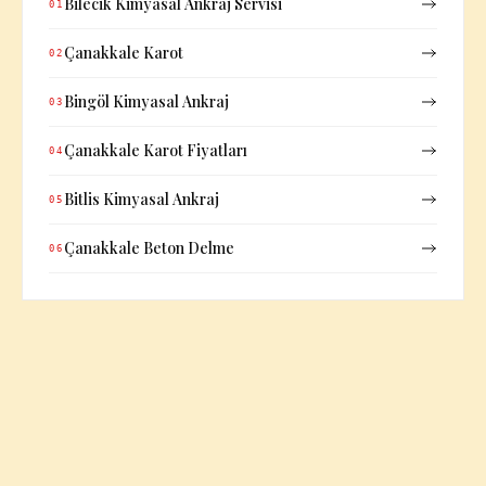
Bilecik Kimyasal Ankraj Servisi
01
Çanakkale Karot
02
Bingöl Kimyasal Ankraj
03
Çanakkale Karot Fiyatları
04
Bitlis Kimyasal Ankraj
05
Çanakkale Beton Delme
06