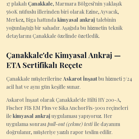
17 plakalı
Çanakkale
, Marmara Bölgesi'nin yaklaşık
560K nüfuslu illerinden biri olarak Ezine, Ayvacık,
Merkez, Biga hattında
kimyasal ankraj
talebinin
yoğunlaştığı bir sahadır. Aşağıda bu hizmetin teknik
detaylarını Çanakkale özelinde özetledik.
Çanakkale'de Kimyasal Ankraj —
ETA Sertifikalı Reçete
Çanakkale müşterilerine
Askarot İnşaat
bu hizmeti 7/24
acil hat ve aynı gün keşifle sunar.
Askarot İnşaat olarak Çanakkale'de Hilti HY 200-A,
Fischer FIS EM Plus ve Sika AnchorFix-3001 reçineleri
ile
kimyasal ankraj
uygulaması yapıyoruz. Her
uygulama sonrası
pull-out (çekme) testi
ile dayanım
doğrulanır, müşteriye yazılı rapor teslim edilir.