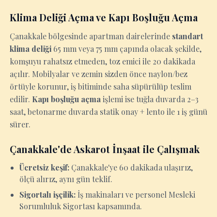
Klima Deliği Açma ve Kapı Boşluğu Açma
Çanakkale bölgesinde apartman dairelerinde
standart
klima deliği
65 mm veya 75 mm çapında olacak şekilde,
komşuyu rahatsız etmeden, toz emici ile 20 dakikada
açılır. Mobilyalar ve zemin sizden önce naylon/bez
örtüyle korunur, iş bitiminde saha süpürülüp teslim
edilir.
Kapı boşluğu açma
işlemi ise tuğla duvarda 2–3
saat, betonarme duvarda statik onay + lento ile 1 iş günü
sürer.
Çanakkale'de Askarot İnşaat ile Çalışmak
Ücretsiz keşif:
Çanakkale'ye 60 dakikada ulaşırız,
ölçü alırız, aynı gün teklif.
Sigortalı işçilik:
İş makinaları ve personel Mesleki
Sorumluluk Sigortası kapsamında.