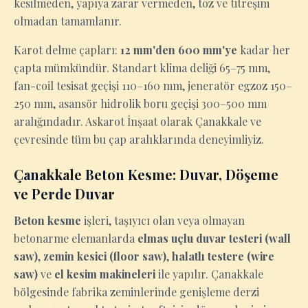
kesilmeden, yapıya zarar vermeden, toz ve titreşim
olmadan tamamlanır.
Karot delme çapları:
12 mm'den 600 mm'ye
kadar her
çapta mümkündür. Standart klima deliği 65–75 mm,
fan-coil tesisat geçişi 110–160 mm, jeneratör egzoz 150–
250 mm, asansör hidrolik boru geçişi 300–500 mm
aralığındadır. Askarot İnşaat olarak Çanakkale ve
çevresinde tüm bu çap aralıklarında deneyimliyiz.
Çanakkale Beton Kesme: Duvar, Döşeme
ve Perde Duvar
Beton kesme
işleri, taşıyıcı olan veya olmayan
betonarme elemanlarda
elmas uçlu duvar testeri (wall
saw)
,
zemin kesici (floor saw)
,
halatlı testere (wire
saw)
ve
el kesim makineleri
ile yapılır. Çanakkale
bölgesinde fabrika zeminlerinde genişleme derzi