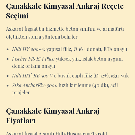
Çanakkale Kimyasal Ankraj Reçete
Seçimi
Askarot İnşaat bu hizmette beton sınıfını ve armatürü
ölçtükten sonra yöntemi belirler.
Hilti HY 200-A:
yapısal filiz, Ø 16+ donatı, ETA onaylı
Fischer FIS EM Plus:
yüksek yük, ıslak beton uygun,
deniz ortamı onaylı
Hilti HIT-RE 500 V3:
büyük çaplı filiz (Ø 32+), ağır yük
Sika AnchorFix-3001:
hızlı kürlenme (40 dk), acil
projeler
Çanakkale Kimyasal Ankraj
Fiyatları
Askarot İnşaat A sınıfı Hilti/Husqvarna/Tyrolit