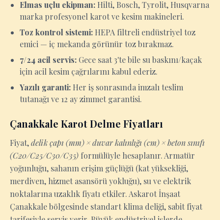
Elmas uçlu ekipman:
Hilti, Bosch, Tyrolit, Husqvarna
marka profesyonel karot ve kesim makineleri.
Toz kontrol sistemi:
HEPA filtreli endüstriyel toz
emici — iç mekanda görünür toz bırakmaz.
7/24 acil servis:
Gece saat 3'te bile su baskını/kaçak
için acil kesim çağrılarını kabul ederiz.
Yazılı garanti:
Her iş sonrasında imzalı teslim
tutanağı ve 12 ay zimmet garantisi.
Çanakkale Karot Delme Fiyatları
Fiyat,
delik çapı (mm) × duvar kalınlığı (cm) × beton sınıfı
(C20/C25/C30/C35)
formülüyle hesaplanır. Armatür
yoğunluğu, sahanın erişim güçlüğü (kat yüksekliği,
merdiven, hizmet asansörü yokluğu), su ve elektrik
noktalarına uzaklık fiyatı etkiler. Askarot İnşaat
Çanakkale bölgesinde standart klima deliği, sabit fiyat
tarifesiyle servis verir. Büyük endüstriyel işlerde