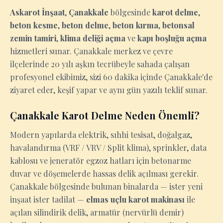
Askarot İnşaat
,
Çanakkale
bölgesinde
karot delme
,
beton kesme
,
beton delme
,
beton kırma
,
betonsal
zemin tamiri
,
klima deliği açma
ve
kapı boşluğu açma
hizmetleri sunar. Çanakkale merkez ve çevre
ilçelerinde 20 yılı aşkın tecrübeyle sahada çalışan
profesyonel ekibimiz, sizi 60 dakika içinde Çanakkale'de
ziyaret eder, keşif yapar ve aynı gün yazılı teklif sunar.
Çanakkale Karot Delme Neden Önemli?
Modern yapılarda elektrik, sıhhi tesisat, doğalgaz,
havalandırma (VRF / VRV / Split klima), sprinkler, data
kablosu ve jeneratör egzoz hatları için betonarme
duvar ve döşemelerde hassas delik açılması gerekir.
Çanakkale bölgesinde bulunan binalarda — ister yeni
inşaat ister tadilat —
elmas uçlu karot makinası
ile
açılan silindirik delik, armatür (nervürlü demir)