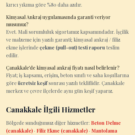
kırıcı yıkıma göre %80 daha azdır.
Kimyasal Ankraj uygulamasında garanti veriyor
musunuz?
Evet. Mali sorumluluk sigortamız kapsamındadır. İşçilik
ve malzeme için yazılı garanti; kimyasal ankraj / filiz
ekme işlerinde
çekme (pull-out) testi raporu
teslim
edilir.
Çanakkale'de kimyasal ankraj fiyatı nasıl belirlenir?
Fiyat; iş kapsamı, erişim, beton sınıfı ve saha koşullarına
göre
ücretsiz keşif
sonrası yazılı tekliflidir. Çanakkale
merkez ve çevre ilçelerde aynı gün keşif yaparız.
Canakkale İlgili Hizmetler
Bölgede sunduğumuz diğer hizmetler:
Beton Delme
(canakkale)
·
Filiz Ekme (canakkale)
·
Mantolama