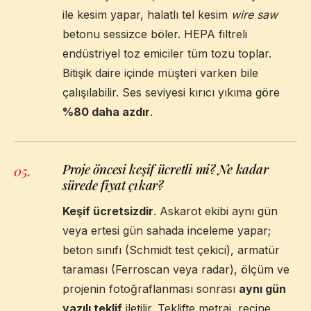
ile kesim yapar, halatlı tel kesim
wire saw
betonu sessizce böler. HEPA filtreli
endüstriyel toz emiciler tüm tozu toplar.
Bitişik daire içinde müşteri varken bile
çalışılabilir. Ses seviyesi kırıcı yıkıma göre
%80 daha azdır
.
Proje öncesi keşif ücretli mi? Ne kadar
05
.
sürede fiyat çıkar?
Keşif ücretsizdir
. Askarot ekibi aynı gün
veya ertesi gün sahada inceleme yapar;
beton sınıfı (Schmidt test çekici), armatür
taraması (Ferroscan veya radar), ölçüm ve
projenin fotoğraflanması sonrası
aynı gün
yazılı teklif
iletilir. Teklifte metraj, reçine