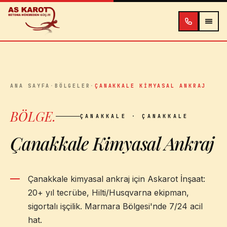
İçeriğe atla
ANA SAYFA
·
BÖLGELER
·
ÇANAKKALE KIMYASAL ANKRAJ
BÖLGE
.
ÇANAKKALE
· ÇANAKKALE
Çanakkale Kimyasal Ankraj
Çanakkale kimyasal ankraj için Askarot İnşaat:
20+ yıl tecrübe, Hilti/Husqvarna ekipman,
sigortalı işçilik. Marmara Bölgesi'nde 7/24 acil
hat.