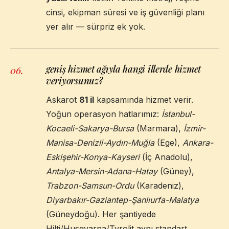
cinsi, ekipman süresi ve iş güvenliği planı
yer alır — sürpriz ek yok.
geniş hizmet ağıyla hangi illerde hizmet
06
.
veriyorsunuz?
Askarot
81 il
kapsamında hizmet verir.
Yoğun operasyon hatlarımız:
İstanbul-
Kocaeli-Sakarya-Bursa
(Marmara),
İzmir-
Manisa-Denizli-Aydın-Muğla
(Ege),
Ankara-
Eskişehir-Konya-Kayseri
(İç Anadolu),
Antalya-Mersin-Adana-Hatay
(Güney),
Trabzon-Samsun-Ordu
(Karadeniz),
Diyarbakır-Gaziantep-Şanlıurfa-Malatya
(Güneydoğu). Her şantiyede
Hilti/Husqvarna/Tyrolit aynı standart.