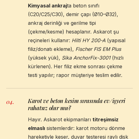
Kimyasal ankraj
ta beton sınıfı
(C20/C25/C30), demir çapı (Ø10–Ø32),
ankraj derinliği ve gerilme tipi
(çekme/kesme) hesaplanır. Askarot şu
reçineleri kullanır:
Hilti HY 200-A
(yapısal
filiz/donatı ekleme),
Fischer FIS EM Plus
(yüksek yük),
Sika AnchorFix-3001
(hızlı
kürlenen). Her filiz ekme sonrası çekme
testi yapılır; rapor müşteriye teslim edilir.
Karot ve beton kesim sırasında ev/işyeri
04
.
rahatsız olur mu?
Hayır. Askarot ekipmanları
titreşimsiz
elmaslı
sistemlerdir: karot motoru dönme
hareketiyle keser, duvar testeresi raylı disk