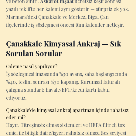
ve beton sınıfı.
Askarot İnşaat
ücretsiz keşif sonrası
yazılı teklifte her kalemi ayrı gösterir — sürpriz ek yok.
Marmara'deki Çanakkale ve Merkez, Biga, Çan
ilçelerinde iş sözleşmesi öncesi tüm kalemler netleşir.
Çanakkale Kimyasal Ankraj — Sık
Sorulan Sorular
Ödeme nasıl yapılıyor?
İş sözleşmesi imzasında %30 avans, saha başlangıcında
%40, teslim sonrası %30 kapanış. Kurumsal faturalı
çalışma standart; havale/EFT/kredi kartı kabul
ediyoruz.
Çanakkale'de kimyasal ankraj apartman içinde rahatsız
eder mi?
Hayır. Titreşimsiz elmas sistemleri ve HEPA filtreli toz
emici ile bitişik daire/işyeri rahatsız olmaz. Ses seviyesi