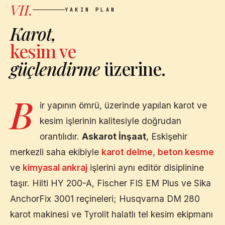
VII.
YAKIN PLAN
Karot,
kesim ve
güçlendirme
üzerine.
B
ir yapının ömrü, üzerinde yapılan karot ve
kesim işlerinin kalitesiyle doğrudan
orantılıdır.
Askarot İnşaat
,
Eskişehir
merkezli saha ekibiyle
karot delme
,
beton kesme
ve
kimyasal ankraj
işlerini aynı editör disiplinine
taşır. Hilti HY 200-A, Fischer FIS EM Plus ve Sika
AnchorFix 3001 reçineleri; Husqvarna DM 280
karot makinesi ve Tyrolit halatlı tel kesim ekipmanı