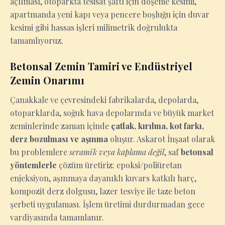
açılması, otoparkta tesisat şaftı için döşeme kesimi,
apartmanda yeni kapı veya pencere boşluğu için duvar
kesimi gibi hassas işleri milimetrik doğrulukta
tamamlıyoruz.
Betonsal Zemin Tamiri ve Endüstriyel
Zemin Onarımı
Çanakkale ve çevresindeki fabrikalarda, depolarda,
otoparklarda, soğuk hava depolarında ve büyük market
zeminlerinde zaman içinde
çatlak, kırılma, kot farkı,
derz bozulması ve aşınma
oluşur. Askarot İnşaat olarak
bu problemlere
seramik veya kaplama değil
, saf
betonsal
yöntemlerle
çözüm üretiriz: epoksi/poliüretan
enjeksiyon, aşınmaya dayanıklı kuvars katkılı harç,
kompozit derz dolgusu, lazer tesviye ile taze beton
şerbeti uygulaması. İşlem üretimi durdurmadan gece
vardiyasında tamamlanır.