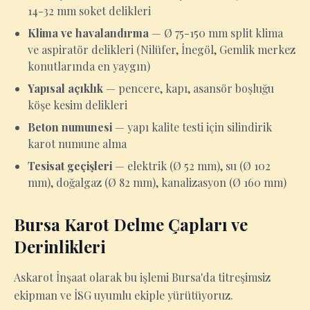
14-32 mm soket delikleri
Klima ve havalandırma
— Ø 75-150 mm split klima
ve aspiratör delikleri (Nilüfer, İnegöl, Gemlik merkez
konutlarında en yaygın)
Yapısal açıklık
— pencere, kapı, asansör boşluğu
köşe kesim delikleri
Beton numunesi
— yapı kalite testi için silindirik
karot numune alma
Tesisat geçişleri
— elektrik (Ø 52 mm), su (Ø 102
mm), doğalgaz (Ø 82 mm), kanalizasyon (Ø 160 mm)
Bursa Karot Delme Çapları ve
Derinlikleri
Askarot İnşaat olarak bu işlemi Bursa'da titreşimsiz
ekipman ve İSG uyumlu ekiple yürütüyoruz.