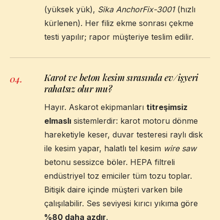
(yüksek yük),
Sika AnchorFix-3001
(hızlı
kürlenen). Her filiz ekme sonrası çekme
testi yapılır; rapor müşteriye teslim edilir.
Karot ve beton kesim sırasında ev/işyeri
04
.
rahatsız olur mu?
Hayır. Askarot ekipmanları
titreşimsiz
elmaslı
sistemlerdir: karot motoru dönme
hareketiyle keser, duvar testeresi raylı disk
ile kesim yapar, halatlı tel kesim
wire saw
betonu sessizce böler. HEPA filtreli
endüstriyel toz emiciler tüm tozu toplar.
Bitişik daire içinde müşteri varken bile
çalışılabilir. Ses seviyesi kırıcı yıkıma göre
%80 daha azdır
.