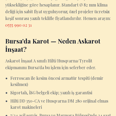
yüksekliğine göre hesaplanır. Standart Ø 82 mm klima
deliği için sabit fiyat uyguluyoruz; özel projeler ücretsiz
keşif sonrası yazılı teklifle fiyatlandırılır. Hemen arayın:
0555 990 02 31
Bursa'da Karot — Neden Askarot
İnşaat?
Askarot İnşaat A sınıfı Hilti/Husqvarna/Tyrolit
ekipmanını Bursa'da bu işlem için seferber eder.
Ferroscan ile kesim öncesi armatür tespiti (demir
kesilmez)
Sigortalı, İSG belgeli ekip; yazılı iş garantisi
Hilti DD 350-CA ve Husqvarna DM 280 orijinal elmas
karot makineleri
7/24 acil servis, Bursa ve Marmara Bölgesi'nde 24 saat