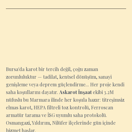
BURSA
Bursa'da karot bir tercih değil, çoğu zaman
zorunluluktur — tadilat, kentsel dönüşüm, sanayi
genişleme veya deprem güçlendirme... Her proje kendi
saha koşullarını dayatır.
Askarot İnşaat
ekibi 3.2M
nüfuslu bu Marmara ilinde her koşula hazır: titreşimsiz
elmas karot, HEPA filtreli toz kontrolü, Ferroscan
armatür tarama ve İSG uyumlu saha protokolü.
Osmangazi, Yıldırım, Nilüfer ilçelerinde gün içinde
hizmet başlar.