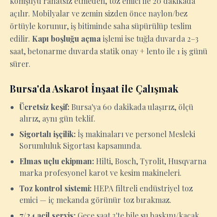
komşuyu rahatsız etmeden, toz emici ile 20 dakikada
açılır. Mobilyalar ve zemin sizden önce naylon/bez
örtüyle korunur, iş bitiminde saha süpürülüp teslim
edilir.
Kapı boşluğu açma
işlemi ise tuğla duvarda 2–3
saat, betonarme duvarda statik onay + lento ile 1 iş günü
sürer.
Bursa'da Askarot İnşaat ile Çalışmak
Ücretsiz keşif:
Bursa'ya 60 dakikada ulaşırız, ölçü
alırız, aynı gün teklif.
Sigortalı işçilik:
İş makinaları ve personel Mesleki
Sorumluluk Sigortası kapsamında.
Elmas uçlu ekipman:
Hilti, Bosch, Tyrolit, Husqvarna
marka profesyonel karot ve kesim makineleri.
Toz kontrol sistemi:
HEPA filtreli endüstriyel toz
emici — iç mekanda görünür toz bırakmaz.
7/24 acil servis:
Gece saat 3'te bile su baskını/kaçak