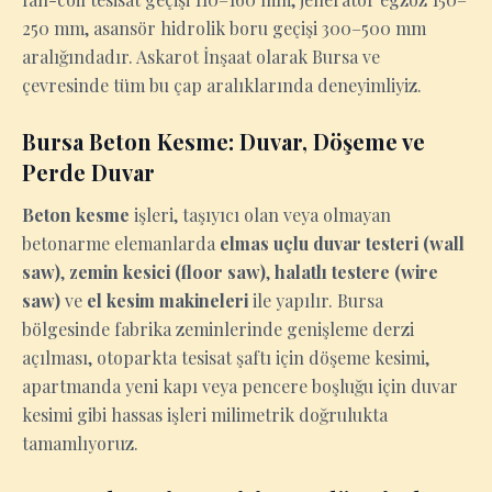
250 mm, asansör hidrolik boru geçişi 300–500 mm
aralığındadır. Askarot İnşaat olarak Bursa ve
çevresinde tüm bu çap aralıklarında deneyimliyiz.
Bursa Beton Kesme: Duvar, Döşeme ve
Perde Duvar
Beton kesme
işleri, taşıyıcı olan veya olmayan
betonarme elemanlarda
elmas uçlu duvar testeri (wall
saw)
,
zemin kesici (floor saw)
,
halatlı testere (wire
saw)
ve
el kesim makineleri
ile yapılır. Bursa
bölgesinde fabrika zeminlerinde genişleme derzi
açılması, otoparkta tesisat şaftı için döşeme kesimi,
apartmanda yeni kapı veya pencere boşluğu için duvar
kesimi gibi hassas işleri milimetrik doğrulukta
tamamlıyoruz.