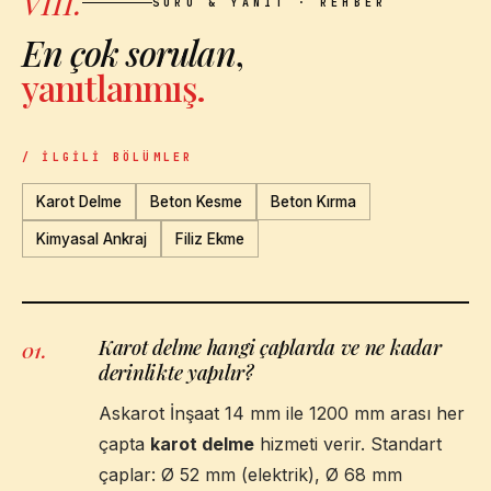
VIII.
SORU & YANIT · REHBER
En çok sorulan
,
yanıtlanmış.
/ İLGILI BÖLÜMLER
Karot Delme
Beton Kesme
Beton Kırma
Kimyasal Ankraj
Filiz Ekme
Karot delme hangi çaplarda ve ne kadar
01
.
derinlikte yapılır?
Askarot İnşaat 14 mm ile 1200 mm arası her
çapta
karot delme
hizmeti verir. Standart
çaplar: Ø 52 mm (elektrik), Ø 68 mm