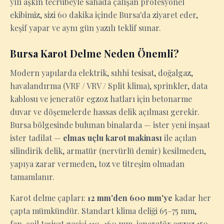
yılı aşkın tecrübeyle sahada çalışan profesyonel
ekibimiz, sizi 60 dakika içinde Bursa'da ziyaret eder,
keşif yapar ve aynı gün yazılı teklif sunar.
Bursa Karot Delme Neden Önemli?
Modern yapılarda elektrik, sıhhi tesisat, doğalgaz,
havalandırma (VRF / VRV / Split klima), sprinkler, data
kablosu ve jeneratör egzoz hatları için betonarme
duvar ve döşemelerde hassas delik açılması gerekir.
Bursa bölgesinde bulunan binalarda — ister yeni inşaat
ister tadilat —
elmas uçlu karot makinası
ile açılan
silindirik delik, armatür (nervürlü demir) kesilmeden,
yapıya zarar vermeden, toz ve titreşim olmadan
tamamlanır.
Karot delme çapları:
12 mm'den 600 mm'ye
kadar her
çapta mümkündür. Standart klima deliği 65–75 mm,
fan-coil tesisat geçişi 110–160 mm, jeneratör egzoz 150–