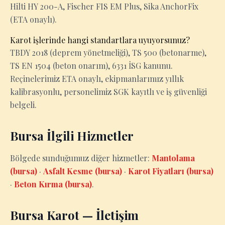
Hilti HY 200-A, Fischer FIS EM Plus, Sika AnchorFix
(ETA onaylı).
Karot işlerinde hangi standartlara uyuyorsunuz?
TBDY 2018 (deprem yönetmeliği), TS 500 (betonarme),
TS EN 1504 (beton onarım), 6331 İSG kanunu.
Reçinelerimiz ETA onaylı, ekipmanlarımız yıllık
kalibrasyonlu, personelimiz SGK kayıtlı ve iş güvenliği
belgeli.
Bursa İlgili Hizmetler
Bölgede sunduğumuz diğer hizmetler:
Mantolama
(bursa)
·
Asfalt Kesme (bursa)
·
Karot Fiyatları (bursa)
·
Beton Kırma (bursa)
.
Bursa Karot — İletişim