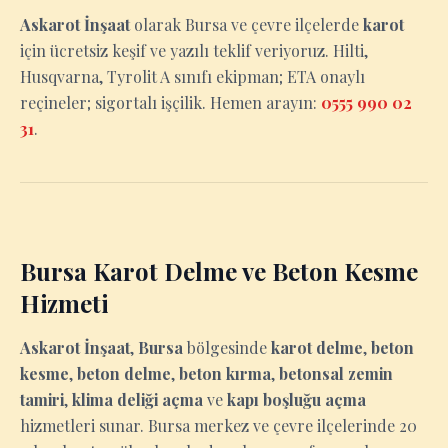
Askarot İnşaat
olarak Bursa ve çevre ilçelerde
karot
için ücretsiz keşif ve yazılı teklif veriyoruz. Hilti,
Husqvarna, Tyrolit A sınıfı ekipman; ETA onaylı
reçineler; sigortalı işçilik. Hemen arayın:
0555 990 02
31
.
Bursa Karot Delme ve Beton Kesme
Hizmeti
Askarot İnşaat
,
Bursa
bölgesinde
karot delme
,
beton
kesme
,
beton delme
,
beton kırma
,
betonsal zemin
tamiri
,
klima deliği açma
ve
kapı boşluğu açma
hizmetleri sunar. Bursa merkez ve çevre ilçelerinde 20