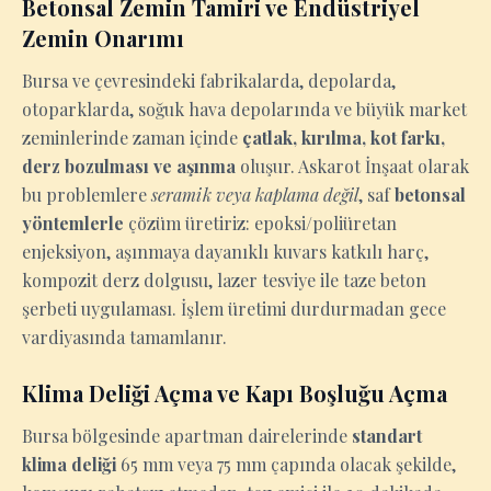
Betonsal Zemin Tamiri ve Endüstriyel
Zemin Onarımı
Bursa ve çevresindeki fabrikalarda, depolarda,
otoparklarda, soğuk hava depolarında ve büyük market
zeminlerinde zaman içinde
çatlak, kırılma, kot farkı,
derz bozulması ve aşınma
oluşur. Askarot İnşaat olarak
bu problemlere
seramik veya kaplama değil
, saf
betonsal
yöntemlerle
çözüm üretiriz: epoksi/poliüretan
enjeksiyon, aşınmaya dayanıklı kuvars katkılı harç,
kompozit derz dolgusu, lazer tesviye ile taze beton
şerbeti uygulaması. İşlem üretimi durdurmadan gece
vardiyasında tamamlanır.
Klima Deliği Açma ve Kapı Boşluğu Açma
Bursa bölgesinde apartman dairelerinde
standart
klima deliği
65 mm veya 75 mm çapında olacak şekilde,