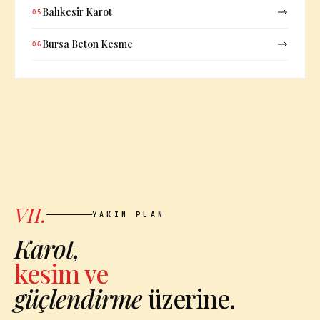
Balıkesir Karot
05
Bursa Beton Kesme
06
VII.
YAKIN PLAN
Karot,
kesim ve
güçlendirme
üzerine.