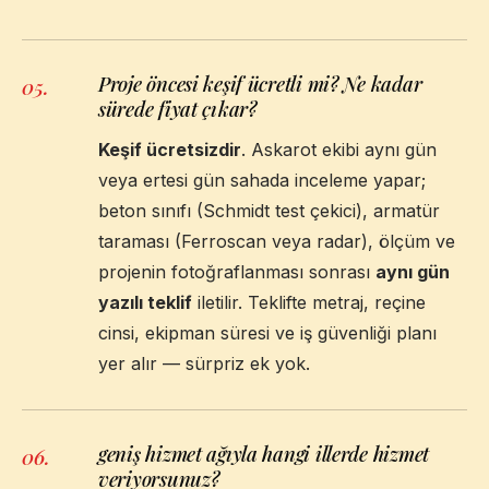
Proje öncesi keşif ücretli mi? Ne kadar
05
.
sürede fiyat çıkar?
Keşif ücretsizdir
. Askarot ekibi aynı gün
veya ertesi gün sahada inceleme yapar;
beton sınıfı (Schmidt test çekici), armatür
taraması (Ferroscan veya radar), ölçüm ve
projenin fotoğraflanması sonrası
aynı gün
yazılı teklif
iletilir. Teklifte metraj, reçine
cinsi, ekipman süresi ve iş güvenliği planı
yer alır — sürpriz ek yok.
geniş hizmet ağıyla hangi illerde hizmet
06
.
veriyorsunuz?