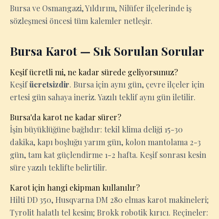
Bursa ve Osmangazi, Yıldırım, Nilüfer ilçelerinde iş
sözleşmesi öncesi tüm kalemler netleşir.
Bursa Karot — Sık Sorulan Sorular
Keşif ücretli mi, ne kadar sürede geliyorsunuz?
Keşif
ücretsizdir
. Bursa için aynı gün, çevre ilçeler için
ertesi gün sahaya ineriz. Yazılı teklif aynı gün iletilir.
Bursa'da karot ne kadar sürer?
İşin büyüklüğüne bağlıdır: tekil klima deliği 15-30
dakika, kapı boşluğu yarım gün, kolon mantolama 2-3
gün, tam kat güçlendirme 1-2 hafta. Keşif sonrası kesin
süre yazılı teklifte belirtilir.
Karot için hangi ekipman kullanılır?
Hilti DD 350, Husqvarna DM 280 elmas karot makineleri;
Tyrolit halatlı tel kesim; Brokk robotik kırıcı. Reçineler: