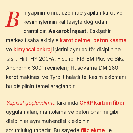
B
ir yapının ömrü, üzerinde yapılan karot ve
kesim işlerinin kalitesiyle doğrudan
orantılıdır.
Askarot İnşaat
,
Eskişehir
merkezli saha ekibiyle
karot delme
,
beton kesme
ve
kimyasal ankraj
işlerini aynı editör disiplinine
taşır. Hilti HY 200-A, Fischer FIS EM Plus ve Sika
AnchorFix 3001 reçineleri; Husqvarna DM 280
karot makinesi ve Tyrolit halatlı tel kesim ekipmanı
bu disiplinin temel araçlarıdır.
Yapısal güçlendirme
tarafında
CFRP karbon fiber
uygulamaları, mantolama ve beton onarımı gibi
disiplinler aynı mühendislik ekibinin
sorumluluğundadır. Bu sayede
filiz ekme
ile