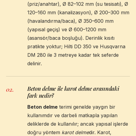
(priz/anahtar), Ø 82–102 mm (su tesisatı), Ø
120–160 mm (kanalizasyon), Ø 200–300 mm
(havalandırma/baca), Ø 350–600 mm
(yapısal geçiş) ve Ø 600–1200 mm
(asansör/baca boşluğu). Derinlik kısıtı
pratikte yoktur; Hilti DD 350 ve Husqvarna
DM 280 ile 3 metreye kadar tek seferde
delinir.
Beton delme ile karot delme arasındaki
02
.
fark nedir?
Beton delme
terimi genelde yaygın bir
kullanımdır ve darbeli matkapla yapılan
deliklerde de kullanılır; ancak yapısal işlerde
doğru yöntem
karot delme
dir. Karot,