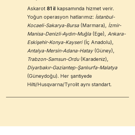
Askarot
81 il
kapsamında hizmet verir.
Yoğun operasyon hatlarımız:
İstanbul-
Kocaeli-Sakarya-Bursa
(Marmara),
İzmir-
Manisa-Denizli-Aydın-Muğla
(Ege),
Ankara-
Eskişehir-Konya-Kayseri
(İç Anadolu),
Antalya-Mersin-Adana-Hatay
(Güney),
Trabzon-Samsun-Ordu
(Karadeniz),
Diyarbakır-Gaziantep-Şanlıurfa-Malatya
(Güneydoğu). Her şantiyede
Hilti/Husqvarna/Tyrolit aynı standart.