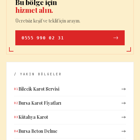
Bu bölge için
hizmet alın.
Ücretsiz keşif ve teklif için arayın.
0555 990 02 31
/ YAKIN BÖLGELER
Bilecik Karot Servisi
01
Bursa Karot Fiyatları
02
Kütahya Karot
03
Bursa Beton Delme
04