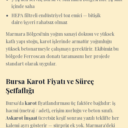
içinde saha
HEPA filtreli endüstriyel toz emici — bitişik
daire/işyeri rahatsız olmaz
Marmara Bölgesi'nin yoğun sanayi dokusu ve yüksek
katlı yapı stoğu, karot işlerinde armatür yoğunluğu
yüksek betonarmeyle çalışmayı gerektirir. Ekibimiz bu
bölgede Ferroscan donatı taramasını her projede
standart olarak uygular.
Bursa Karot Fiyatı ve Süreç
Şeffaflığı
Bursa'da
karot
fiyatlandırması üç faktöre bağlıdır: iş
hacmi (metraj / adet), erişim zorluğu ve beton sınıfı.
Askarot İnşaat
ücretsiz keşif sonrası yazılı teklifte her
kalemi ayrı gösterir — sürpriz ek yok. Marmara'deki