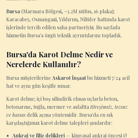
Bursa
(Marmara Bölgesi, ~3.2M nüfus, 16 plaka);
Karacabey, Osmangazi, Yıldırım, Nilüfer hattında karot
işlerinde tercih edilen saha partneriyiz. Bu sayfada
hizmetin Bursa'a özgü teknik ayrıntılarını topladık.
Bursa'da Karot Delme Nedir ve
Nerelerde Kullanılır?
Bursa müşterilerine
Askarot İnşaat
bu hizmeti 7/24 acil
hat ve aynı gün keşifle sunar.
Karot delme; içi boş silindirik elmas uçlarla beton,
betonarme, tuğla, mermer ve asfaltta
titreşimsiz, tozsuz
ve hassas
delik açma yöntemidir. Bursa'da en sık
karşılaştığımız karot delme talepleri şunlardır:
Ankraj ve filiz delikleri
— kimyasal ankraj öncesi Ø