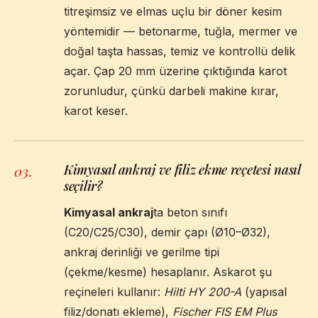
titreşimsiz ve elmas uçlu bir döner kesim
yöntemidir — betonarme, tuğla, mermer ve
doğal taşta hassas, temiz ve kontrollü delik
açar. Çap 20 mm üzerine çıktığında karot
zorunludur, çünkü darbeli makine kırar,
karot keser.
Kimyasal ankraj ve filiz ekme reçetesi nasıl
03
.
seçilir?
Kimyasal ankraj
ta beton sınıfı
(C20/C25/C30), demir çapı (Ø10–Ø32),
ankraj derinliği ve gerilme tipi
(çekme/kesme) hesaplanır. Askarot şu
reçineleri kullanır:
Hilti HY 200-A
(yapısal
filiz/donatı ekleme),
Fischer FIS EM Plus