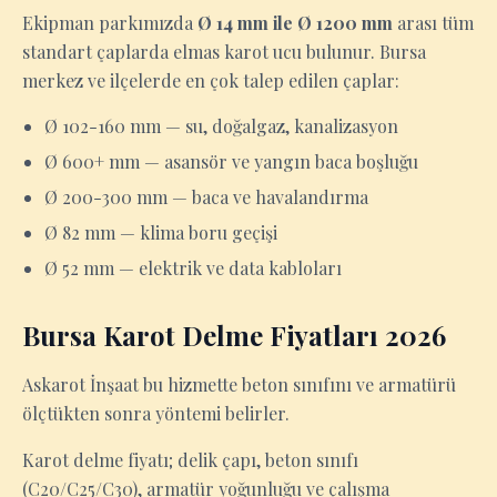
Ekipman parkımızda
Ø 14 mm ile Ø 1200 mm
arası tüm
standart çaplarda elmas karot ucu bulunur. Bursa
merkez ve ilçelerde en çok talep edilen çaplar:
Ø 102-160 mm — su, doğalgaz, kanalizasyon
Ø 600+ mm — asansör ve yangın baca boşluğu
Ø 200-300 mm — baca ve havalandırma
Ø 82 mm — klima boru geçişi
Ø 52 mm — elektrik ve data kabloları
Bursa Karot Delme Fiyatları 2026
Askarot İnşaat bu hizmette beton sınıfını ve armatürü
ölçtükten sonra yöntemi belirler.
Karot delme fiyatı; delik çapı, beton sınıfı
(C20/C25/C30), armatür yoğunluğu ve çalışma