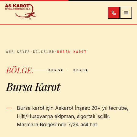
İçeriğe atla
ANA SAYFA
·
BÖLGELER
·
BURSA KAROT
BÖLGE
.
BURSA
· BURSA
Bursa Karot
Bursa karot için Askarot İnşaat: 20+ yıl tecrübe,
Hilti/Husqvarna ekipman, sigortalı işçilik.
Marmara Bölgesi'nde 7/24 acil hat.