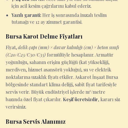
için acil kesim çağrılarını kabul ederiz.
Yazılı garanti:
Her iş sonrasında imzalı teslim
tutanağı ve 12 ay zimmet garantisi.
Bursa Karot Delme Fiyatları
Fiyat,
delik çapı (mm) × duvar kalınlığı (cm) × beton sınıfı
(C20/C25/C30/C35)
formülüyle hesaplanır. Armatür
yoğunluğu, sahanın erişim güçlüğü (kat yüksekliği,
merdiven, hizmet asansörü yokluğu), su ve elektrik
noktalarına uzaklık fiyatı etkiler. Askarot İnşaat Bursa
bölgesinde standart klima deliği, sabit fiyat tarifesiyle
servis verir. Büyük endüstriyel işlerde m²/metre
bazında özel fiyat çıkarılır.
Keşif ücretsizdir
, kararı siz
verirsiniz.
Bursa Servis Alanımız