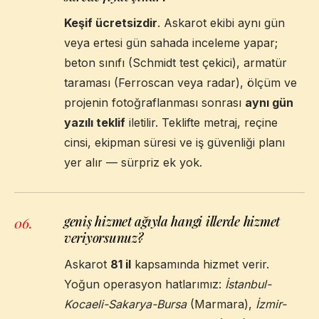
Keşif ücretsizdir
. Askarot ekibi aynı gün
veya ertesi gün sahada inceleme yapar;
beton sınıfı (Schmidt test çekici), armatür
taraması (Ferroscan veya radar), ölçüm ve
projenin fotoğraflanması sonrası
aynı gün
yazılı teklif
iletilir. Teklifte metraj, reçine
cinsi, ekipman süresi ve iş güvenliği planı
yer alır — sürpriz ek yok.
geniş hizmet ağıyla hangi illerde hizmet
06
.
veriyorsunuz?
Askarot
81 il
kapsamında hizmet verir.
Yoğun operasyon hatlarımız:
İstanbul-
Kocaeli-Sakarya-Bursa
(Marmara),
İzmir-