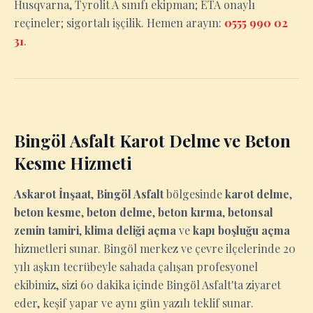
Husqvarna, Tyrolit A sınıfı ekipman; ETA onaylı
reçineler; sigortalı işçilik. Hemen arayın:
0555 990 02
31
.
Bingöl Asfalt Karot Delme ve Beton
Kesme Hizmeti
Askarot İnşaat
,
Bingöl Asfalt
bölgesinde
karot delme
,
beton kesme
,
beton delme
,
beton kırma
,
betonsal
zemin tamiri
,
klima deliği açma
ve
kapı boşluğu açma
hizmetleri sunar. Bingöl merkez ve çevre ilçelerinde 20
yılı aşkın tecrübeyle sahada çalışan profesyonel
ekibimiz, sizi 60 dakika içinde Bingöl Asfalt'ta ziyaret
eder, keşif yapar ve aynı gün yazılı teklif sunar.