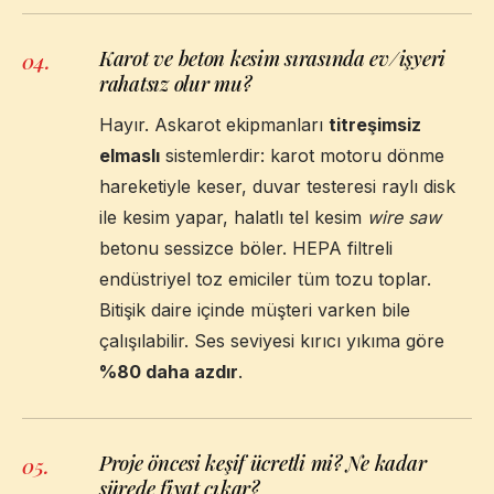
Karot ve beton kesim sırasında ev/işyeri
04
.
rahatsız olur mu?
Hayır. Askarot ekipmanları
titreşimsiz
elmaslı
sistemlerdir: karot motoru dönme
hareketiyle keser, duvar testeresi raylı disk
ile kesim yapar, halatlı tel kesim
wire saw
betonu sessizce böler. HEPA filtreli
endüstriyel toz emiciler tüm tozu toplar.
Bitişik daire içinde müşteri varken bile
çalışılabilir. Ses seviyesi kırıcı yıkıma göre
%80 daha azdır
.
Proje öncesi keşif ücretli mi? Ne kadar
05
.
sürede fiyat çıkar?