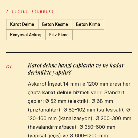
/ İLGILI BÖLÜMLER
Karot Delme
Beton Kesme
Beton Kırma
Kimyasal Ankraj
Filiz Ekme
Karot delme hangi çaplarda ve ne kadar
01
.
derinlikte yapılır?
Askarot İnşaat 14 mm ile 1200 mm arası her
çapta
karot delme
hizmeti verir. Standart
çaplar: Ø 52 mm (elektrik), Ø 68 mm
(priz/anahtar), Ø 82–102 mm (su tesisatı), Ø
120–160 mm (kanalizasyon), Ø 200–300 mm
(havalandırma/baca), Ø 350–600 mm
(yapısal geçiş) ve Ø 600–1200 mm