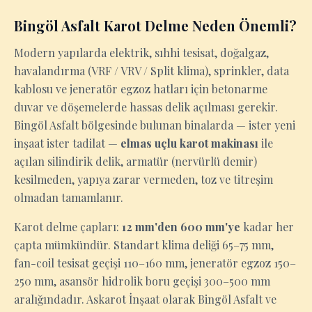
Bingöl Asfalt Karot Delme Neden Önemli?
Modern yapılarda elektrik, sıhhi tesisat, doğalgaz,
havalandırma (VRF / VRV / Split klima), sprinkler, data
kablosu ve jeneratör egzoz hatları için betonarme
duvar ve döşemelerde hassas delik açılması gerekir.
Bingöl Asfalt bölgesinde bulunan binalarda — ister yeni
inşaat ister tadilat —
elmas uçlu karot makinası
ile
açılan silindirik delik, armatür (nervürlü demir)
kesilmeden, yapıya zarar vermeden, toz ve titreşim
olmadan tamamlanır.
Karot delme çapları:
12 mm'den 600 mm'ye
kadar her
çapta mümkündür. Standart klima deliği 65–75 mm,
fan-coil tesisat geçişi 110–160 mm, jeneratör egzoz 150–
250 mm, asansör hidrolik boru geçişi 300–500 mm
aralığındadır. Askarot İnşaat olarak Bingöl Asfalt ve