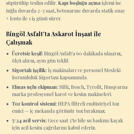
süpürülüp teslim edilir.
Kapı boşluğu açma
işlemi ise
tuğla duvarda 2–3 saat, betonarme duvarda statik onay
+ lento ile 1 iş günü sürer.
Bingöl Asfalt'ta Askarot İnşaat ile
Çalışmak
Ücretsiz keşif:
Bingöl Asfalt'a 60 dakikada ulaşırız,
ölçü alırız, aynı gün teklif.
Sigortalı işçilik:
İş makinaları ve personel Mesleki
Sorumluluk Sigortası kapsamında.
Elmas uçlu ekipman:
Hilti, Bosch, Tyrolit, Husqvarna
marka profesyonel karot ve kesim makineleri.
Toz kontrol sistemi:
HEPA filtreli endüstriyel toz
emici — iç mekanda görünür toz bırakmaz.
7/24 acil servis:
Gece saat 3'te bile su baskını/kaçak
için acil kesim çağrılarını kabul ederiz.