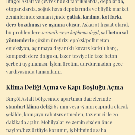
Bingöl Asfalt ve çevresindeki fabrikalarda, depolarda,
otoparklarda, soğuk hava depolarında ve büyük market
zeminlerinde zaman içinde
çatlak, kırılma, kot farkı,
derz bozulması ve aşınma
oluşur. Askarot İnşaat olarak
bu problemlere
seramik veya kaplama değil
, saf
betonsal
yöntemlerle
çözüm üretiriz: epoksi/poliüretan
enjeksiyon, aşınmaya dayanıklı kuvars katkılı harç,
kompozit derz dolgusu, lazer tesviye ile taze beton
şerbeti uygulaması. İşlem üretimi durdurmadan gece
vardiyasında tamamlanır.
Klima Deliği Açma ve Kapı Boşluğu Açma
Bingöl Asfalt bölgesinde apartman dairelerinde
standart klima deliği
65 mm veya 75 mm çapında olacak
şekilde, komşuyu rahatsız etmeden, toz emici ile 20
dakikada açılır. Mobilyalar ve zemin sizden önce
naylon/bez örtüyle korunur, iş bitiminde saha