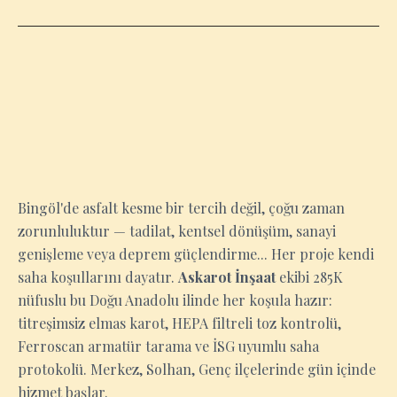
BINGÖL
Bingöl'de asfalt kesme bir tercih değil, çoğu zaman
zorunluluktur — tadilat, kentsel dönüşüm, sanayi
genişleme veya deprem güçlendirme... Her proje kendi
saha koşullarını dayatır.
Askarot İnşaat
ekibi 285K
nüfuslu bu Doğu Anadolu ilinde her koşula hazır:
titreşimsiz elmas karot, HEPA filtreli toz kontrolü,
Ferroscan armatür tarama ve İSG uyumlu saha
protokolü. Merkez, Solhan, Genç ilçelerinde gün içinde
hizmet başlar.