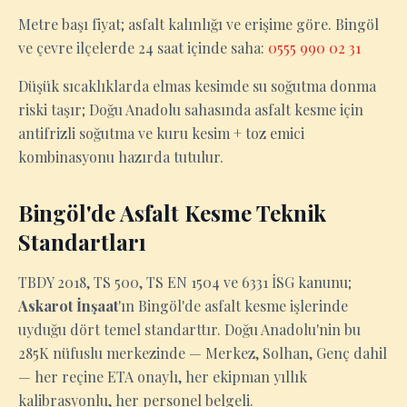
Metre başı fiyat; asfalt kalınlığı ve erişime göre. Bingöl
ve çevre ilçelerde 24 saat içinde saha:
0555 990 02 31
Düşük sıcaklıklarda elmas kesimde su soğutma donma
riski taşır; Doğu Anadolu sahasında asfalt kesme için
antifrizli soğutma ve kuru kesim + toz emici
kombinasyonu hazırda tutulur.
Bingöl'de Asfalt Kesme Teknik
Standartları
TBDY 2018, TS 500, TS EN 1504 ve 6331 İSG kanunu;
Askarot İnşaat
'ın Bingöl'de asfalt kesme işlerinde
uyduğu dört temel standarttır. Doğu Anadolu'nin bu
285K nüfuslu merkezinde — Merkez, Solhan, Genç dahil
— her reçine ETA onaylı, her ekipman yıllık
kalibrasyonlu, her personel belgeli.