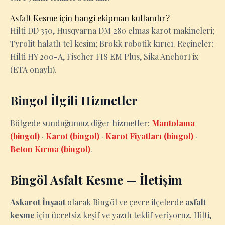
Asfalt Kesme için hangi ekipman kullanılır?
Hilti DD 350, Husqvarna DM 280 elmas karot makineleri;
Tyrolit halatlı tel kesim; Brokk robotik kırıcı. Reçineler:
Hilti HY 200-A, Fischer FIS EM Plus, Sika AnchorFix
(ETA onaylı).
Bingol İlgili Hizmetler
Bölgede sunduğumuz diğer hizmetler:
Mantolama
(bingol)
·
Karot (bingol)
·
Karot Fiyatları (bingol)
·
Beton Kırma (bingol)
.
Bingöl Asfalt Kesme — İletişim
Askarot İnşaat
olarak Bingöl ve çevre ilçelerde
asfalt
kesme
için ücretsiz keşif ve yazılı teklif veriyoruz. Hilti,