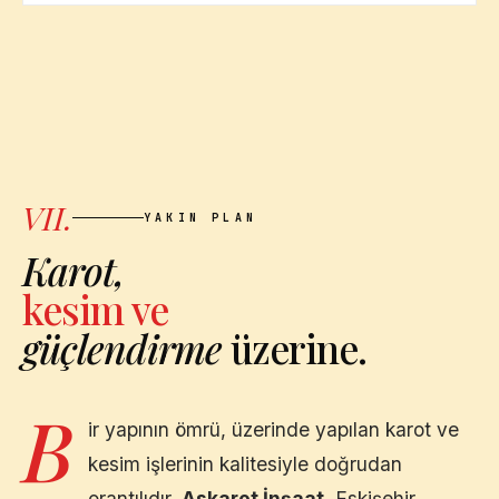
VII.
YAKIN PLAN
Karot,
kesim ve
güçlendirme
üzerine.
B
ir yapının ömrü, üzerinde yapılan karot ve
kesim işlerinin kalitesiyle doğrudan
orantılıdır.
Askarot İnşaat
,
Eskişehir