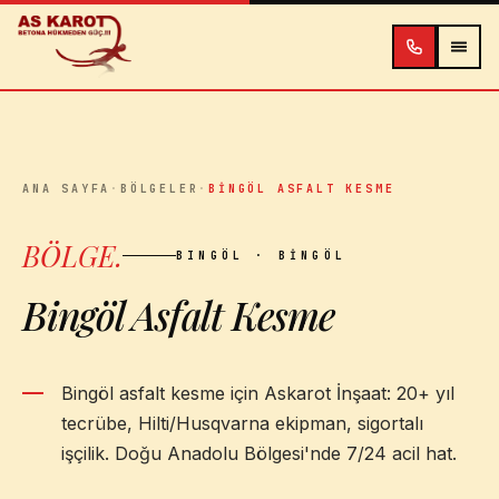
İçeriğe atla
ANA SAYFA
·
BÖLGELER
·
BINGÖL ASFALT KESME
BÖLGE
.
BINGÖL
· BINGÖL
Bingöl Asfalt Kesme
Bingöl asfalt kesme için Askarot İnşaat: 20+ yıl
tecrübe, Hilti/Husqvarna ekipman, sigortalı
işçilik. Doğu Anadolu Bölgesi'nde 7/24 acil hat.