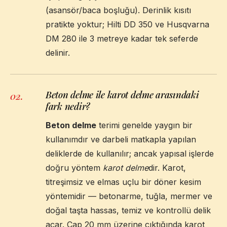
(asansör/baca boşluğu). Derinlik kısıtı
pratikte yoktur; Hilti DD 350 ve Husqvarna
DM 280 ile 3 metreye kadar tek seferde
delinir.
Beton delme ile karot delme arasındaki
02
.
fark nedir?
Beton delme
terimi genelde yaygın bir
kullanımdır ve darbeli matkapla yapılan
deliklerde de kullanılır; ancak yapısal işlerde
doğru yöntem
karot delme
dir. Karot,
titreşimsiz ve elmas uçlu bir döner kesim
yöntemidir — betonarme, tuğla, mermer ve
doğal taşta hassas, temiz ve kontrollü delik
açar. Çap 20 mm üzerine çıktığında karot