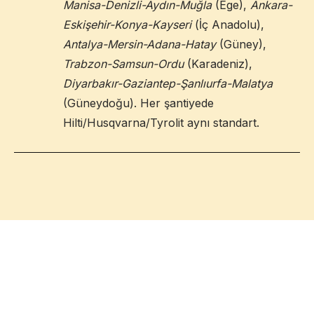
Manisa-Denizli-Aydın-Muğla
(Ege),
Ankara-
Eskişehir-Konya-Kayseri
(İç Anadolu),
Antalya-Mersin-Adana-Hatay
(Güney),
Trabzon-Samsun-Ordu
(Karadeniz),
Diyarbakır-Gaziantep-Şanlıurfa-Malatya
(Güneydoğu). Her şantiyede
Hilti/Husqvarna/Tyrolit aynı standart.