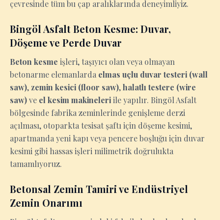
çevresinde tüm bu çap aralıklarında deneyimliyiz.
Bingöl Asfalt Beton Kesme: Duvar,
Döşeme ve Perde Duvar
Beton kesme
işleri, taşıyıcı olan veya olmayan
betonarme elemanlarda
elmas uçlu duvar testeri (wall
saw)
,
zemin kesici (floor saw)
,
halatlı testere (wire
saw)
ve
el kesim makineleri
ile yapılır. Bingöl Asfalt
bölgesinde fabrika zeminlerinde genişleme derzi
açılması, otoparkta tesisat şaftı için döşeme kesimi,
apartmanda yeni kapı veya pencere boşluğu için duvar
kesimi gibi hassas işleri milimetrik doğrulukta
tamamlıyoruz.
Betonsal Zemin Tamiri ve Endüstriyel
Zemin Onarımı