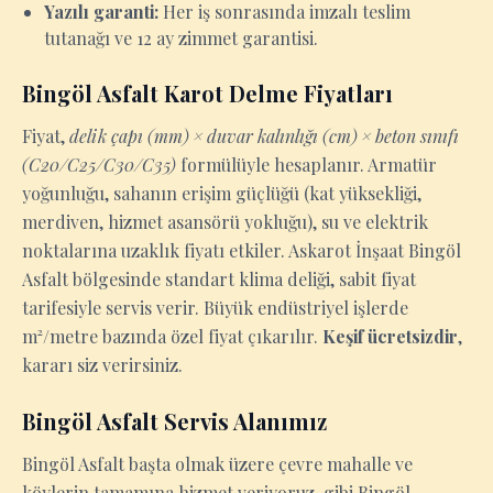
Yazılı garanti:
Her iş sonrasında imzalı teslim
tutanağı ve 12 ay zimmet garantisi.
Bingöl Asfalt Karot Delme Fiyatları
Fiyat,
delik çapı (mm) × duvar kalınlığı (cm) × beton sınıfı
(C20/C25/C30/C35)
formülüyle hesaplanır. Armatür
yoğunluğu, sahanın erişim güçlüğü (kat yüksekliği,
merdiven, hizmet asansörü yokluğu), su ve elektrik
noktalarına uzaklık fiyatı etkiler. Askarot İnşaat Bingöl
Asfalt bölgesinde standart klima deliği, sabit fiyat
tarifesiyle servis verir. Büyük endüstriyel işlerde
m²/metre bazında özel fiyat çıkarılır.
Keşif ücretsizdir
,
kararı siz verirsiniz.
Bingöl Asfalt Servis Alanımız
Bingöl Asfalt başta olmak üzere çevre mahalle ve
köylerin tamamına hizmet veriyoruz. gibi Bingöl