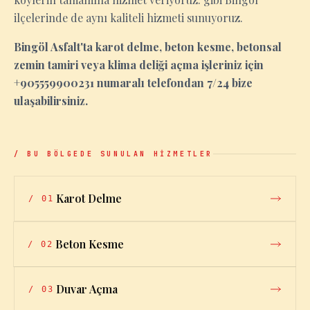
ilçelerinde de aynı kaliteli hizmeti sunuyoruz.
Bingöl Asfalt'ta karot delme, beton kesme, betonsal
zemin tamiri veya klima deliği açma işleriniz için
+905559900231 numaralı telefondan 7/24 bize
ulaşabilirsiniz.
/ BU BÖLGEDE SUNULAN HİZMETLER
Karot Delme
/
01
Beton Kesme
/
02
Duvar Açma
/
03