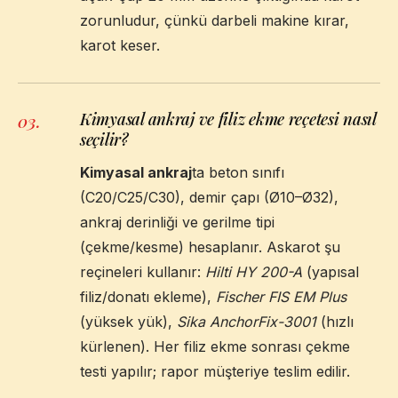
zorunludur, çünkü darbeli makine kırar,
karot keser.
Kimyasal ankraj ve filiz ekme reçetesi nasıl
03
.
seçilir?
Kimyasal ankraj
ta beton sınıfı
(C20/C25/C30), demir çapı (Ø10–Ø32),
ankraj derinliği ve gerilme tipi
(çekme/kesme) hesaplanır. Askarot şu
reçineleri kullanır:
Hilti HY 200-A
(yapısal
filiz/donatı ekleme),
Fischer FIS EM Plus
(yüksek yük),
Sika AnchorFix-3001
(hızlı
kürlenen). Her filiz ekme sonrası çekme
testi yapılır; rapor müşteriye teslim edilir.