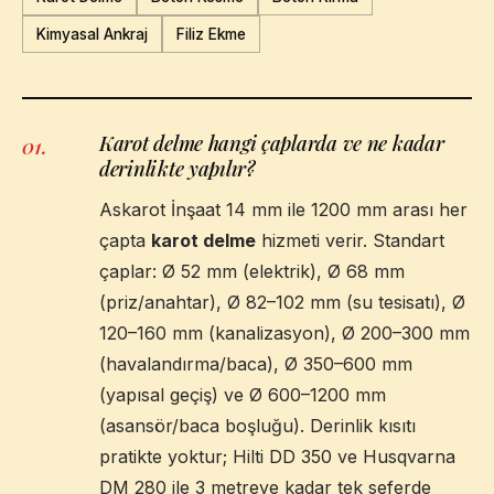
Kimyasal Ankraj
Filiz Ekme
Karot delme hangi çaplarda ve ne kadar
01
.
derinlikte yapılır?
Askarot İnşaat 14 mm ile 1200 mm arası her
çapta
karot delme
hizmeti verir. Standart
çaplar: Ø 52 mm (elektrik), Ø 68 mm
(priz/anahtar), Ø 82–102 mm (su tesisatı), Ø
120–160 mm (kanalizasyon), Ø 200–300 mm
(havalandırma/baca), Ø 350–600 mm
(yapısal geçiş) ve Ø 600–1200 mm
(asansör/baca boşluğu). Derinlik kısıtı
pratikte yoktur; Hilti DD 350 ve Husqvarna
DM 280 ile 3 metreye kadar tek seferde