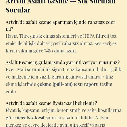
Artvin Asfalt Kesme — Sık Sorulan
Sorular
Artvin'de asfalt kesme apartman içinde rahatsız eder
mi?
Hayır. Titreşimsiz elmas sistemleri ve HEPA filtreli toz
emici ile bitişik daire/işyeri rahatsız olmaz. Ses seviyesi
kırıcı yıkıma göre %80 daha azdır.
Asfalt Kesme uygulamasında garanti veriyor musunuz?
Evet. Mali sorumluluk sigortamız kapsamındadır. İşçilik
ve malzeme için yazılı garanti; kimyasal ankraj / filiz
ekme işlerinde
çekme (pull-out) testi raporu
teslim
edilir.
Artvin'de asfalt kesme fiyatı nasıl belirlenir?
Fiyat; iş kapsamı, erişim, beton sınıfı ve saha koşullarına
göre
ücretsiz keşif
sonrası yazılı tekliflidir. Artvin
merkez ve çevre ilçelerde aynı gün keşif yaparız.