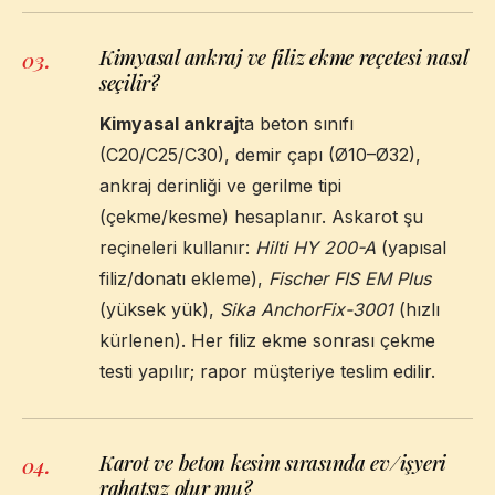
Kimyasal ankraj ve filiz ekme reçetesi nasıl
03
.
seçilir?
Kimyasal ankraj
ta beton sınıfı
(C20/C25/C30), demir çapı (Ø10–Ø32),
ankraj derinliği ve gerilme tipi
(çekme/kesme) hesaplanır. Askarot şu
reçineleri kullanır:
Hilti HY 200-A
(yapısal
filiz/donatı ekleme),
Fischer FIS EM Plus
(yüksek yük),
Sika AnchorFix-3001
(hızlı
kürlenen). Her filiz ekme sonrası çekme
testi yapılır; rapor müşteriye teslim edilir.
Karot ve beton kesim sırasında ev/işyeri
04
.
rahatsız olur mu?