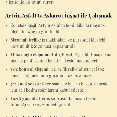
+ lento ile 1 iş günü sürer.
Artvin Asfalt'ta Askarot İnşaat ile Çalışmak
Ücretsiz keşif:
Artvin Asfalt'a 60 dakikada ulaşırız,
ölçü alırız, aynı gün teklif.
Sigortalı işçilik:
İş makinaları ve personel Mesleki
Sorumluluk Sigortası kapsamında.
Elmas uçlu ekipman:
Hilti, Bosch, Tyrolit, Husqvarna
marka profesyonel karot ve kesim makineleri.
Toz kontrol sistemi:
HEPA filtreli endüstriyel toz
emici — iç mekanda görünür toz bırakmaz.
7/24 acil servis:
Gece saat 3'te bile su baskını/kaçak
için acil kesim çağrılarını kabul ederiz.
Yazılı garanti:
Her iş sonrasında imzalı teslim
tutanağı ve 12 ay zimmet garantisi.