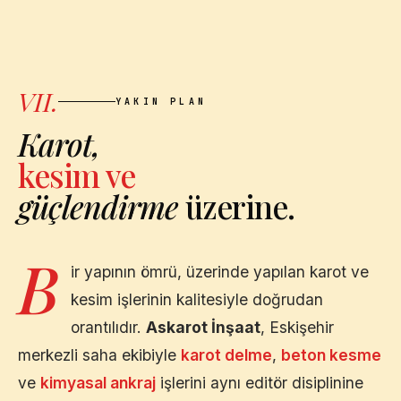
VII.
YAKIN PLAN
Karot,
kesim ve
güçlendirme
üzerine.
B
ir yapının ömrü, üzerinde yapılan karot ve
kesim işlerinin kalitesiyle doğrudan
orantılıdır.
Askarot İnşaat
,
Eskişehir
merkezli saha ekibiyle
karot delme
,
beton kesme
ve
kimyasal ankraj
işlerini aynı editör disiplinine