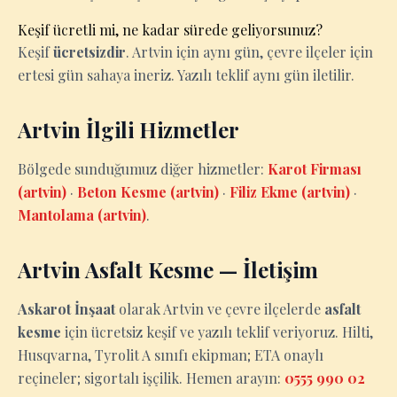
Keşif ücretli mi, ne kadar sürede geliyorsunuz?
Keşif
ücretsizdir
. Artvin için aynı gün, çevre ilçeler için
ertesi gün sahaya ineriz. Yazılı teklif aynı gün iletilir.
Artvin İlgili Hizmetler
Bölgede sunduğumuz diğer hizmetler:
Karot Firması
(artvin)
·
Beton Kesme (artvin)
·
Filiz Ekme (artvin)
·
Mantolama (artvin)
.
Artvin Asfalt Kesme — İletişim
Askarot İnşaat
olarak Artvin ve çevre ilçelerde
asfalt
kesme
için ücretsiz keşif ve yazılı teklif veriyoruz. Hilti,
Husqvarna, Tyrolit A sınıfı ekipman; ETA onaylı
reçineler; sigortalı işçilik. Hemen arayın:
0555 990 02