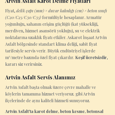
Artvin Asfalt Karot Delme Fiyatları
Fiyat,
delik çapı (mm) × duvar kalınlığı (cm) × beton sınıfı
(C20/C25/C30/C35)
formülüyle hesaplanır. Armatür
yoğunluğu, sahanın erişim güçlüğü (kat yüksekliği,
merdiven, hizmet asansörü yokluğu), su ve elektrik
noktalarına uzaklık fiyatı etkiler. Askarot İnşaat Artvin
Asfalt bölgesinde standart klima deliği, sabit fiyat
tarifesiyle servis verir. Büyük endüstriyel işlerde
m²/metre bazında özel fiyat çıkarılır.
Keşif ücretsizdir
,
kararı siz verirsiniz.
Artvin Asfalt Servis Alanımız
Artvin Asfalt başta olmak üzere çevre mahalle ve
köylerin tamamına hizmet veriyoruz. gibi Artvin
ilçelerinde de aynı kaliteli hizmeti sunuyoruz.
Artvin Asfalt'ta karot delme, beton kesme, betonsal