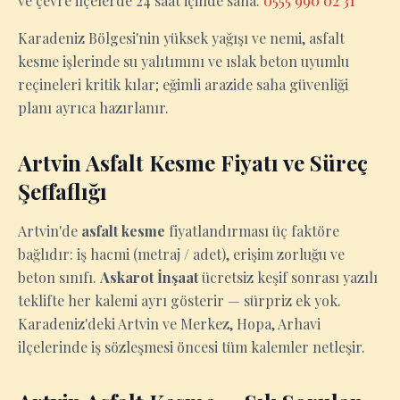
ve çevre ilçelerde 24 saat içinde saha:
0555 990 02 31
Karadeniz Bölgesi'nin yüksek yağışı ve nemi, asfalt
kesme işlerinde su yalıtımını ve ıslak beton uyumlu
reçineleri kritik kılar; eğimli arazide saha güvenliği
planı ayrıca hazırlanır.
Artvin Asfalt Kesme Fiyatı ve Süreç
Şeffaflığı
Artvin'de
asfalt kesme
fiyatlandırması üç faktöre
bağlıdır: iş hacmi (metraj / adet), erişim zorluğu ve
beton sınıfı.
Askarot İnşaat
ücretsiz keşif sonrası yazılı
teklifte her kalemi ayrı gösterir — sürpriz ek yok.
Karadeniz'deki Artvin ve Merkez, Hopa, Arhavi
ilçelerinde iş sözleşmesi öncesi tüm kalemler netleşir.