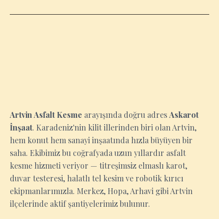
ARTVIN
Artvin Asfalt Kesme
arayışında doğru adres
Askarot
İnşaat
. Karadeniz'nin kilit illerinden biri olan Artvin,
hem konut hem sanayi inşaatında hızla büyüyen bir
saha. Ekibimiz bu coğrafyada uzun yıllardır asfalt
kesme hizmeti veriyor — titreşimsiz elmaslı karot,
duvar testeresi, halatlı tel kesim ve robotik kırıcı
ekipmanlarımızla. Merkez, Hopa, Arhavi gibi Artvin
ilçelerinde aktif şantiyelerimiz bulunur.