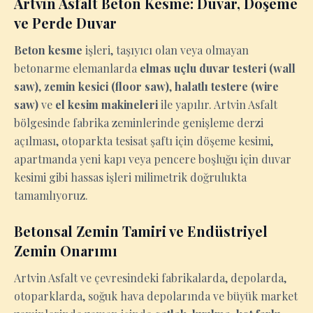
Artvin Asfalt Beton Kesme: Duvar, Döşeme
ve Perde Duvar
Beton kesme
işleri, taşıyıcı olan veya olmayan
betonarme elemanlarda
elmas uçlu duvar testeri (wall
saw)
,
zemin kesici (floor saw)
,
halatlı testere (wire
saw)
ve
el kesim makineleri
ile yapılır. Artvin Asfalt
bölgesinde fabrika zeminlerinde genişleme derzi
açılması, otoparkta tesisat şaftı için döşeme kesimi,
apartmanda yeni kapı veya pencere boşluğu için duvar
kesimi gibi hassas işleri milimetrik doğrulukta
tamamlıyoruz.
Betonsal Zemin Tamiri ve Endüstriyel
Zemin Onarımı
Artvin Asfalt ve çevresindeki fabrikalarda, depolarda,
otoparklarda, soğuk hava depolarında ve büyük market