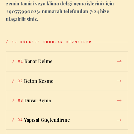
zemin tamiri veya klima deliği açma işleriniz için
+905559900231 numaralı telefondan 7/24 bize
ulaşabilirsiniz.
/ BU BÖLGEDE SUNULAN HİZMETLER
Karot Delme
/
01
Beton Kesme
/
02
Duvar Açma
/
03
Yapısal Güçlendirme
/
04