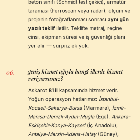
beton sınıfı (Schmidt test çekici), armatür
taraması (Ferroscan veya radar), ölçüm ve
projenin fotoğraflanması sonrası
aynı gün
yazılı teklif
iletilir. Teklifte metraj, reçine
cinsi, ekipman süresi ve iş güvenliği planı
yer alır — sürpriz ek yok.
geniş hizmet ağıyla hangi illerde hizmet
06
.
veriyorsunuz?
Askarot
81 il
kapsamında hizmet verir.
Yoğun operasyon hatlarımız:
İstanbul-
Kocaeli-Sakarya-Bursa
(Marmara),
İzmir-
Manisa-Denizli-Aydın-Muğla
(Ege),
Ankara-
Eskişehir-Konya-Kayseri
(İç Anadolu),
Antalya-Mersin-Adana-Hatay
(Güney),