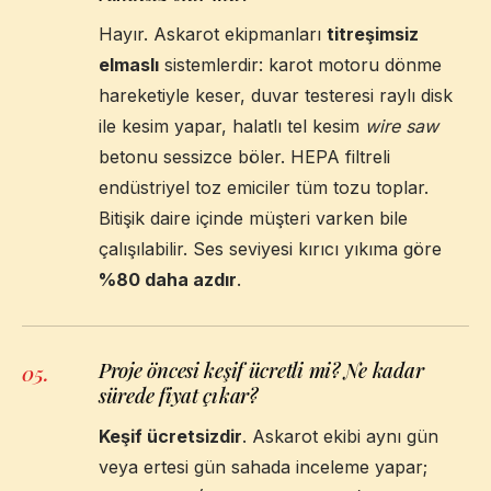
Hayır. Askarot ekipmanları
titreşimsiz
elmaslı
sistemlerdir: karot motoru dönme
hareketiyle keser, duvar testeresi raylı disk
ile kesim yapar, halatlı tel kesim
wire saw
betonu sessizce böler. HEPA filtreli
endüstriyel toz emiciler tüm tozu toplar.
Bitişik daire içinde müşteri varken bile
çalışılabilir. Ses seviyesi kırıcı yıkıma göre
%80 daha azdır
.
Proje öncesi keşif ücretli mi? Ne kadar
05
.
sürede fiyat çıkar?
Keşif ücretsizdir
. Askarot ekibi aynı gün
veya ertesi gün sahada inceleme yapar;