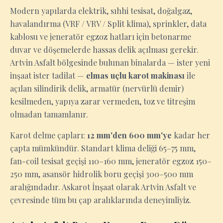
Modern yapılarda elektrik, sıhhi tesisat, doğalgaz,
havalandırma (VRF / VRV / Split klima), sprinkler, data
kablosu ve jeneratör egzoz hatları için betonarme
duvar ve döşemelerde hassas delik açılması gerekir.
Artvin Asfalt bölgesinde bulunan binalarda — ister yeni
inşaat ister tadilat —
elmas uçlu karot makinası
ile
açılan silindirik delik, armatür (nervürlü demir)
kesilmeden, yapıya zarar vermeden, toz ve titreşim
olmadan tamamlanır.
Karot delme çapları:
12 mm'den 600 mm'ye
kadar her
çapta mümkündür. Standart klima deliği 65–75 mm,
fan-coil tesisat geçişi 110–160 mm, jeneratör egzoz 150–
250 mm, asansör hidrolik boru geçişi 300–500 mm
aralığındadır. Askarot İnşaat olarak Artvin Asfalt ve
çevresinde tüm bu çap aralıklarında deneyimliyiz.