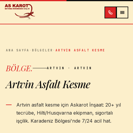
İçeriğe atla
ANA SAYFA
·
BÖLGELER
·
ARTVIN ASFALT KESME
BÖLGE
.
ARTVIN
· ARTVIN
Artvin Asfalt Kesme
Artvin asfalt kesme için Askarot İnşaat: 20+ yıl
tecrübe, Hilti/Husqvarna ekipman, sigortalı
işçilik. Karadeniz Bölgesi'nde 7/24 acil hat.