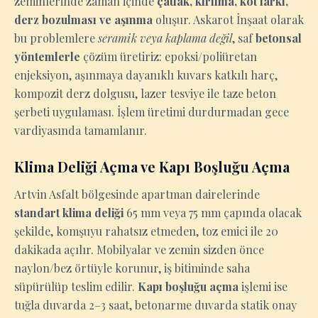
zeminlerinde zaman içinde
çatlak, kırılma, kot farkı,
derz bozulması ve aşınma
oluşur. Askarot İnşaat olarak
bu problemlere
seramik veya kaplama değil
, saf
betonsal
yöntemlerle
çözüm üretiriz: epoksi/poliüretan
enjeksiyon, aşınmaya dayanıklı kuvars katkılı harç,
kompozit derz dolgusu, lazer tesviye ile taze beton
şerbeti uygulaması. İşlem üretimi durdurmadan gece
vardiyasında tamamlanır.
Klima Deliği Açma ve Kapı Boşluğu Açma
Artvin Asfalt bölgesinde apartman dairelerinde
standart klima deliği
65 mm veya 75 mm çapında olacak
şekilde, komşuyu rahatsız etmeden, toz emici ile 20
dakikada açılır. Mobilyalar ve zemin sizden önce
naylon/bez örtüyle korunur, iş bitiminde saha
süpürülüp teslim edilir.
Kapı boşluğu açma
işlemi ise
tuğla duvarda 2–3 saat, betonarme duvarda statik onay