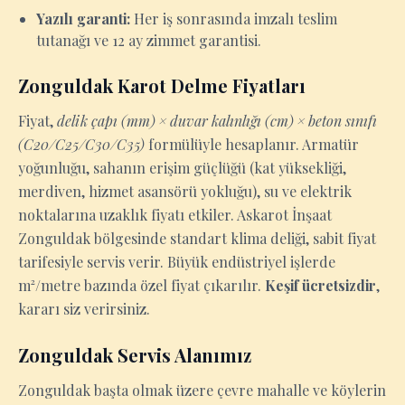
Yazılı garanti:
Her iş sonrasında imzalı teslim
tutanağı ve 12 ay zimmet garantisi.
Zonguldak Karot Delme Fiyatları
Fiyat,
delik çapı (mm) × duvar kalınlığı (cm) × beton sınıfı
(C20/C25/C30/C35)
formülüyle hesaplanır. Armatür
yoğunluğu, sahanın erişim güçlüğü (kat yüksekliği,
merdiven, hizmet asansörü yokluğu), su ve elektrik
noktalarına uzaklık fiyatı etkiler. Askarot İnşaat
Zonguldak bölgesinde standart klima deliği, sabit fiyat
tarifesiyle servis verir. Büyük endüstriyel işlerde
m²/metre bazında özel fiyat çıkarılır.
Keşif ücretsizdir
,
kararı siz verirsiniz.
Zonguldak Servis Alanımız
Zonguldak başta olmak üzere çevre mahalle ve köylerin