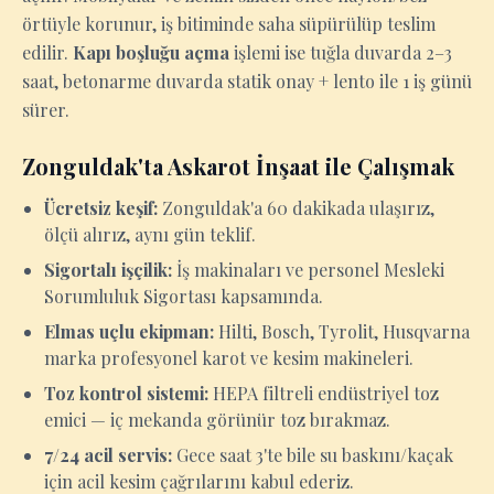
örtüyle korunur, iş bitiminde saha süpürülüp teslim
edilir.
Kapı boşluğu açma
işlemi ise tuğla duvarda 2–3
saat, betonarme duvarda statik onay + lento ile 1 iş günü
sürer.
Zonguldak'ta Askarot İnşaat ile Çalışmak
Ücretsiz keşif:
Zonguldak'a 60 dakikada ulaşırız,
ölçü alırız, aynı gün teklif.
Sigortalı işçilik:
İş makinaları ve personel Mesleki
Sorumluluk Sigortası kapsamında.
Elmas uçlu ekipman:
Hilti, Bosch, Tyrolit, Husqvarna
marka profesyonel karot ve kesim makineleri.
Toz kontrol sistemi:
HEPA filtreli endüstriyel toz
emici — iç mekanda görünür toz bırakmaz.
7/24 acil servis:
Gece saat 3'te bile su baskını/kaçak
için acil kesim çağrılarını kabul ederiz.