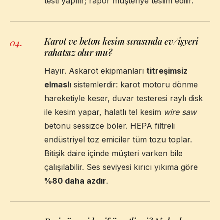
testi yapılır; rapor müşteriye teslim edilir.
Karot ve beton kesim sırasında ev/işyeri
04
.
rahatsız olur mu?
Hayır. Askarot ekipmanları
titreşimsiz
elmaslı
sistemlerdir: karot motoru dönme
hareketiyle keser, duvar testeresi raylı disk
ile kesim yapar, halatlı tel kesim
wire saw
betonu sessizce böler. HEPA filtreli
endüstriyel toz emiciler tüm tozu toplar.
Bitişik daire içinde müşteri varken bile
çalışılabilir. Ses seviyesi kırıcı yıkıma göre
%80 daha azdır
.