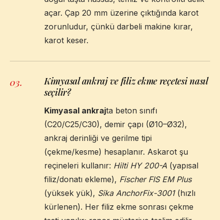
açar. Çap 20 mm üzerine çıktığında karot
zorunludur, çünkü darbeli makine kırar,
karot keser.
Kimyasal ankraj ve filiz ekme reçetesi nasıl
03
.
seçilir?
Kimyasal ankraj
ta beton sınıfı
(C20/C25/C30), demir çapı (Ø10–Ø32),
ankraj derinliği ve gerilme tipi
(çekme/kesme) hesaplanır. Askarot şu
reçineleri kullanır:
Hilti HY 200-A
(yapısal
filiz/donatı ekleme),
Fischer FIS EM Plus
(yüksek yük),
Sika AnchorFix-3001
(hızlı
kürlenen). Her filiz ekme sonrası çekme