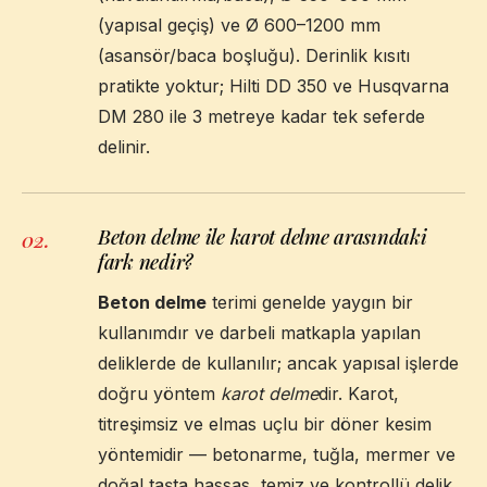
(yapısal geçiş) ve Ø 600–1200 mm
(asansör/baca boşluğu). Derinlik kısıtı
pratikte yoktur; Hilti DD 350 ve Husqvarna
DM 280 ile 3 metreye kadar tek seferde
delinir.
Beton delme ile karot delme arasındaki
02
.
fark nedir?
Beton delme
terimi genelde yaygın bir
kullanımdır ve darbeli matkapla yapılan
deliklerde de kullanılır; ancak yapısal işlerde
doğru yöntem
karot delme
dir. Karot,
titreşimsiz ve elmas uçlu bir döner kesim
yöntemidir — betonarme, tuğla, mermer ve
doğal taşta hassas, temiz ve kontrollü delik