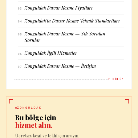
Zonguldak Duvar Kesme Fiyatları
03
Zonguldak'ta Duvar Kesme Teknik Standartları
04
Zonguldak Duvar Kesme — Sık Sorulan
05
Sorular
Zonguldak İlgili Hizmetler
06
Zonguldak Duvar Kesme — İletişim
07
7
BÖLÜM
ZONGULDAK
Bu bölge için
hizmet alın.
Ücretsiz keşif ve teklif için arayın.