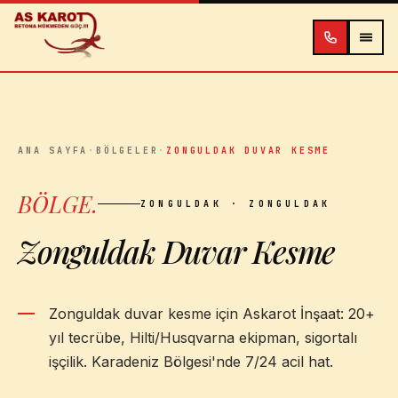
İçeriğe atla
ANA SAYFA
·
BÖLGELER
·
ZONGULDAK DUVAR KESME
BÖLGE
.
ZONGULDAK
· ZONGULDAK
Zonguldak Duvar Kesme
Zonguldak duvar kesme için Askarot İnşaat: 20+
yıl tecrübe, Hilti/Husqvarna ekipman, sigortalı
işçilik. Karadeniz Bölgesi'nde 7/24 acil hat.