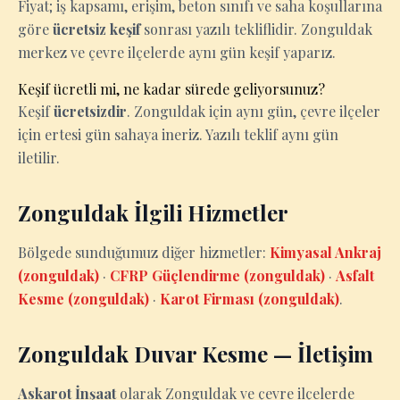
Fiyat; iş kapsamı, erişim, beton sınıfı ve saha koşullarına
göre
ücretsiz keşif
sonrası yazılı tekliflidir. Zonguldak
merkez ve çevre ilçelerde aynı gün keşif yaparız.
Keşif ücretli mi, ne kadar sürede geliyorsunuz?
Keşif
ücretsizdir
. Zonguldak için aynı gün, çevre ilçeler
için ertesi gün sahaya ineriz. Yazılı teklif aynı gün
iletilir.
Zonguldak İlgili Hizmetler
Bölgede sunduğumuz diğer hizmetler:
Kimyasal Ankraj
(zonguldak)
·
CFRP Güçlendirme (zonguldak)
·
Asfalt
Kesme (zonguldak)
·
Karot Firması (zonguldak)
.
Zonguldak Duvar Kesme — İletişim
Askarot İnşaat
olarak Zonguldak ve çevre ilçelerde