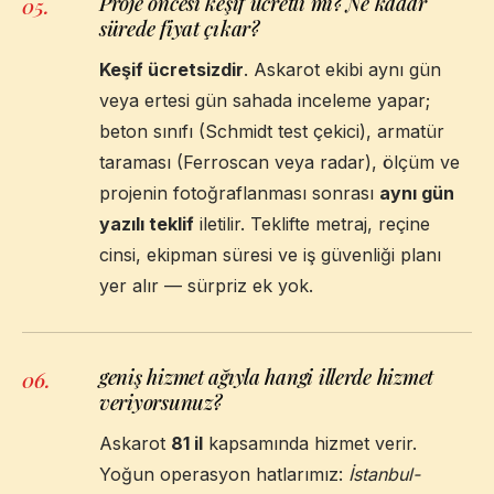
Proje öncesi keşif ücretli mi? Ne kadar
05
.
sürede fiyat çıkar?
Keşif ücretsizdir
. Askarot ekibi aynı gün
veya ertesi gün sahada inceleme yapar;
beton sınıfı (Schmidt test çekici), armatür
taraması (Ferroscan veya radar), ölçüm ve
projenin fotoğraflanması sonrası
aynı gün
yazılı teklif
iletilir. Teklifte metraj, reçine
cinsi, ekipman süresi ve iş güvenliği planı
yer alır — sürpriz ek yok.
geniş hizmet ağıyla hangi illerde hizmet
06
.
veriyorsunuz?
Askarot
81 il
kapsamında hizmet verir.
Yoğun operasyon hatlarımız:
İstanbul-