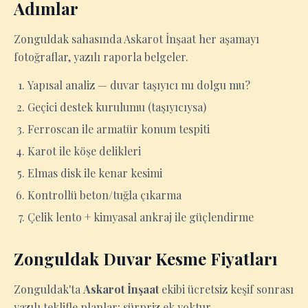
Adımlar
Zonguldak sahasında Askarot İnşaat her aşamayı
fotoğraflar, yazılı raporla belgeler.
Yapısal analiz — duvar taşıyıcı mı dolgu mu?
Geçici destek kurulumu (taşıyıcıysa)
Ferroscan ile armatür konum tespiti
Karot ile köşe delikleri
Elmas disk ile kenar kesimi
Kontrollü beton/tuğla çıkarma
Çelik lento + kimyasal ankraj ile güçlendirme
Zonguldak Duvar Kesme Fiyatları
Zonguldak'ta
Askarot İnşaat
ekibi ücretsiz keşif sonrası
yazılı teklifle planlar; sürpriz ek yoktur.