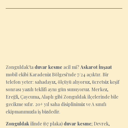
ZONGULDAK
Zonguldak'ta
duvar kesme
acil mi?
Askarot İnşaat
mobil ekibi Karadeniz Bölgesi'nde 7/24 açıktır. Bir
telefon yeter: sahadayız, ölçüyü alıyoruz, ücretsiz keşif
sonrası yazılı teklifi aynı gün sunuyoruz. Merkez,
Ereğli, Çaycuma, Alaplı gibi Zonguldak ilçelerinde bile
gecikme sıfır. 20+ yıl saha disiplinimiz ve A sınıfı
ekipmanımızla iş bizdedir.
Zonguldak
ilinde (67 plaka)
duvar kesme
; Devrek,