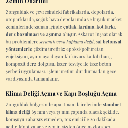
Zemin Onarımı
Zonguldak ve çevresindeki fabrikalarda, depolarda,
otoparklarda, soğuk hava depolarında ve büyük market
zeminlerinde zaman içinde
çatlak, kırılma, kot farkı,
derz bozulması ve aşınma
oluşur. Askarot İnşaat olarak
bu problemlere
seramik veya kaplama değil
, saf
betonsal
yöntemlerle
çözüm üretiriz: epoksi/poliüretan
enjeksiyon, aşınmaya dayanıklı kuvars katkılı harç,
kompozit derz dolgusu, lazer tesviye ile taze beton
şerbeti uygulaması. İşlem üretimi durdurmadan gece
vardiyasında tamamlanır.
Klima Deliği Açma ve Kapı Boşluğu Açma
Zonguldak bölgesinde apartman dairelerinde
standart
klima deliği
65 mm veya 75 mm çapında olacak şekilde,
komşuyu rahatsız etmeden, toz emici ile 20 dakikada
açılır. Mobilyalar ve zemin sizden önce naylon/bez