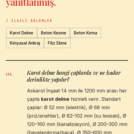
yanıtlanmış.
/ İLGILI BÖLÜMLER
Karot Delme
Beton Kesme
Beton Kırma
Kimyasal Ankraj
Filiz Ekme
Karot delme hangi çaplarda ve ne kadar
01
.
derinlikte yapılır?
Askarot İnşaat 14 mm ile 1200 mm arası her
çapta
karot delme
hizmeti verir. Standart
çaplar: Ø 52 mm (elektrik), Ø 68 mm
(priz/anahtar), Ø 82–102 mm (su tesisatı), Ø
120–160 mm (kanalizasyon), Ø 200–300 mm
(havalandırma/baca), Ø 350–600 mm