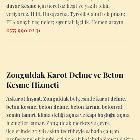
duvar kesme
için ücretsiz keşif ve yazılı teklif
veriyoruz. Hilti, Husqvarna, Tyrolit A sınıfı ekipman;
ETA onaylı reçineler; sigortalı işçilik. Hemen arayın:
0555 990 02 31
.
Zonguldak Karot Delme ve Beton
Kesme Hizmeti
Askarot İnşaat
,
Zonguldak
bölgesinde
karot delme
,
beton kesme
,
beton delme
,
beton kırma
,
betonsal
zemin tamiri
,
klima deliği açma
ve
kapı boşluğu açma
hizmetleri sunar. Zonguldak merkez ve çevre
ilçelerinde 20 yılı aşkın tecrübeyle sahada çalışan
profesyonel ekibimiz, sizi 60 dakika içinde Zonguldak'ta