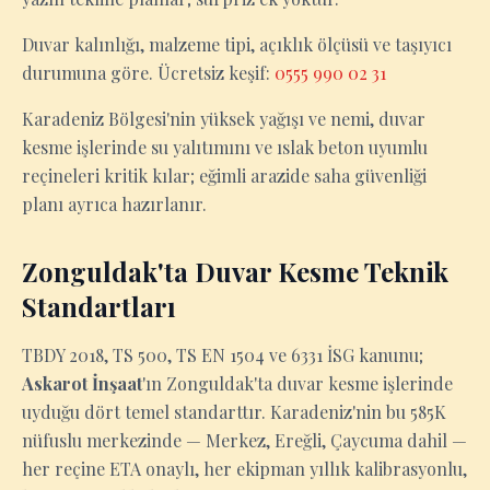
Duvar kalınlığı, malzeme tipi, açıklık ölçüsü ve taşıyıcı
durumuna göre. Ücretsiz keşif:
0555 990 02 31
Karadeniz Bölgesi'nin yüksek yağışı ve nemi, duvar
kesme işlerinde su yalıtımını ve ıslak beton uyumlu
reçineleri kritik kılar; eğimli arazide saha güvenliği
planı ayrıca hazırlanır.
Zonguldak'ta Duvar Kesme Teknik
Standartları
TBDY 2018, TS 500, TS EN 1504 ve 6331 İSG kanunu;
Askarot İnşaat
'ın Zonguldak'ta duvar kesme işlerinde
uyduğu dört temel standarttır. Karadeniz'nin bu 585K
nüfuslu merkezinde — Merkez, Ereğli, Çaycuma dahil —
her reçine ETA onaylı, her ekipman yıllık kalibrasyonlu,