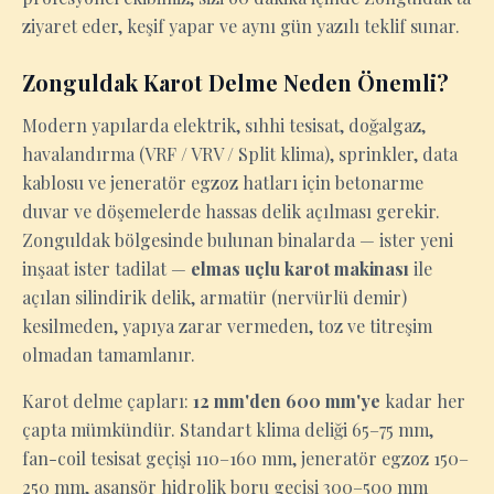
ziyaret eder, keşif yapar ve aynı gün yazılı teklif sunar.
Zonguldak Karot Delme Neden Önemli?
Modern yapılarda elektrik, sıhhi tesisat, doğalgaz,
havalandırma (VRF / VRV / Split klima), sprinkler, data
kablosu ve jeneratör egzoz hatları için betonarme
duvar ve döşemelerde hassas delik açılması gerekir.
Zonguldak bölgesinde bulunan binalarda — ister yeni
inşaat ister tadilat —
elmas uçlu karot makinası
ile
açılan silindirik delik, armatür (nervürlü demir)
kesilmeden, yapıya zarar vermeden, toz ve titreşim
olmadan tamamlanır.
Karot delme çapları:
12 mm'den 600 mm'ye
kadar her
çapta mümkündür. Standart klima deliği 65–75 mm,
fan-coil tesisat geçişi 110–160 mm, jeneratör egzoz 150–
250 mm, asansör hidrolik boru geçişi 300–500 mm