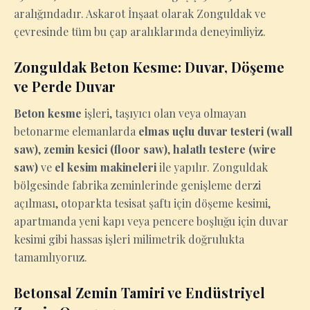
aralığındadır. Askarot İnşaat olarak Zonguldak ve
çevresinde tüm bu çap aralıklarında deneyimliyiz.
Zonguldak Beton Kesme: Duvar, Döşeme
ve Perde Duvar
Beton kesme
işleri, taşıyıcı olan veya olmayan
betonarme elemanlarda
elmas uçlu duvar testeri (wall
saw)
,
zemin kesici (floor saw)
,
halatlı testere (wire
saw)
ve
el kesim makineleri
ile yapılır. Zonguldak
bölgesinde fabrika zeminlerinde genişleme derzi
açılması, otoparkta tesisat şaftı için döşeme kesimi,
apartmanda yeni kapı veya pencere boşluğu için duvar
kesimi gibi hassas işleri milimetrik doğrulukta
tamamlıyoruz.
Betonsal Zemin Tamiri ve Endüstriyel