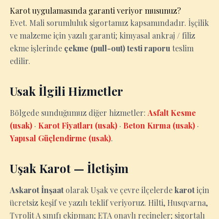
Karot uygulamasında garanti veriyor musunuz?
Evet. Mali sorumluluk sigortamız kapsamındadır. İşçilik
ve malzeme için yazılı garanti; kimyasal ankraj / filiz
ekme işlerinde
çekme (pull-out) testi raporu
teslim
edilir.
Usak İlgili Hizmetler
Bölgede sunduğumuz diğer hizmetler:
Asfalt Kesme
(usak)
·
Karot Fiyatları (usak)
·
Beton Kırma (usak)
·
Yapısal Güçlendirme (usak)
.
Uşak Karot — İletişim
Askarot İnşaat
olarak Uşak ve çevre ilçelerde
karot
için
ücretsiz keşif ve yazılı teklif veriyoruz. Hilti, Husqvarna,
Tyrolit A sınıfı ekipman; ETA onaylı reçineler; sigortalı