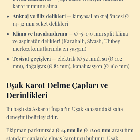
karot numune alma
Ankraj ve filiz delikleri
— kimyasal ankraj öncesi Ø
14-32 mm soket delikleri
Klima ve havalandırma
— Ø 75-150 mm split klima
ve aspiratör delikleri (Karahallı, Sivaslı, Ulubey
merkez konutlarında en yaygın)
Tesisat geçişleri
— elektrik (Ø 52 mm), su (Ø 102
mm), doğalgaz (Ø 82 mm), kanalizasyon (Ø 160 mm)
Uşak Karot Delme Çapları ve
Derinlikleri
Bu başlıkta Askarot İnşaat'ın Uşak sahasındaki saha
deneyimi belirleyicidir.
Ekipman parkımızda
Ø 14 mm ile Ø 1200 mm
arası tüm
standart çaplarda elmas karot ucu bulunur. Uşak