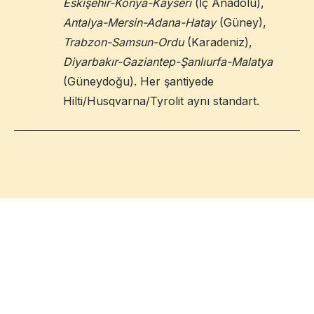
Eskişehir-Konya-Kayseri
(İç Anadolu),
Antalya-Mersin-Adana-Hatay
(Güney),
Trabzon-Samsun-Ordu
(Karadeniz),
Diyarbakır-Gaziantep-Şanlıurfa-Malatya
(Güneydoğu). Her şantiyede
Hilti/Husqvarna/Tyrolit aynı standart.