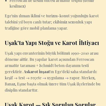
Ferroscan ile kesim öncesi armatür tespiti (demir
kesilmez)
Ege'nin ılıman iklimi ve turizm-konut yoğunluğu karot
talebini yıl boyu canlı tutar; ekibimiz sezonluk yapı
trafiğine göre mobil planlama yapar.
Uşak'ta Yapı Stoğu ve Karot İhtiyacı
Uşak yapı envanterinin büyük bölümü 1990-2010 arası
döneme aittir. Bu yapılar karot açısından Ferroscan
armatür taraması + Schmidt beton dayanım testi
gerektirir.
Askarot İnşaat
'ın Ege'deki saha standardı:
keşif → test → reçete → uygulama → rapor. Merkez,
Banaz, Eşme başta olmak üzere tüm Uşak ilçelerinde bu
disiplin standarttır.
Uşak Karot — Sık Sorulan Sorular