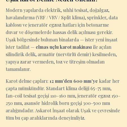
Modern yapılarda elektrik, sıhhi tesisat, doğalgaz,
havalandırma (VRF / VRV / Split klima), sprinkler, data
kablosu ve jeneratör egzoz hatları için betonarme
duvar ve döşemelerde hassas delik açılması gerekir.
Uşak bölgesinde bulunan binalarda — ister yeni inşaat
ister tadilat —
elmas uçlu karot makinası
ile açılan
silindirik delik, armatür (nervürlü demir) kesilmeden,
yapıya zarar vermeden, toz ve titreşim olmadan
tamamlanır.
Karot delme çapları:
12 mm'den 600 mm'ye
kadar her
çapta mümkündür. Standart klima deliği 65–75 mm,
fan-coil tesisat geçişi 110–160 mm, jeneratör egzoz 150–
250 mm, asansör hidrolik boru geçişi 300–500 mm
aralığındadır. Askarot İnşaat olarak Uşak ve çevresinde
tüm bu çap aralıklarında deneyimliyiz.