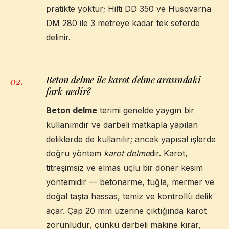
pratikte yoktur; Hilti DD 350 ve Husqvarna
DM 280 ile 3 metreye kadar tek seferde
delinir.
Beton delme ile karot delme arasındaki
02
.
fark nedir?
Beton delme
terimi genelde yaygın bir
kullanımdır ve darbeli matkapla yapılan
deliklerde de kullanılır; ancak yapısal işlerde
doğru yöntem
karot delme
dir. Karot,
titreşimsiz ve elmas uçlu bir döner kesim
yöntemidir — betonarme, tuğla, mermer ve
doğal taşta hassas, temiz ve kontrollü delik
açar. Çap 20 mm üzerine çıktığında karot
zorunludur, çünkü darbeli makine kırar,