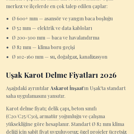
merkez ve ilçelerde en çok talep edilen çaplar:
Ø 600+ mm — asansör ve yangın baca boşluğu
Ø 52 mm — elektrik ve data kabloları
Ø 200-300 mm — baca ve havalandırma
Ø 82 mm — klima boru geçişi
Ø 102-160 mm — su, doğalgaz, kanalizasyon
Uşak Karot Delme Fiyatları 2026
Aşağıdaki ayrıntılar
Askarot İnşaat
'ın Uşak'ta standart
saha uygulamasını yansıtır.
Karot delme fiyatı; delik çapı, beton sınıfı
(C20/C25/C30), armatür yoğunluğu ve çalışma
yüksekliğine göre hesaplanır. Standart Ø 82 mm klima
deliği için sabit fiyat uyguluyoruz; özel projeler ücretsiz