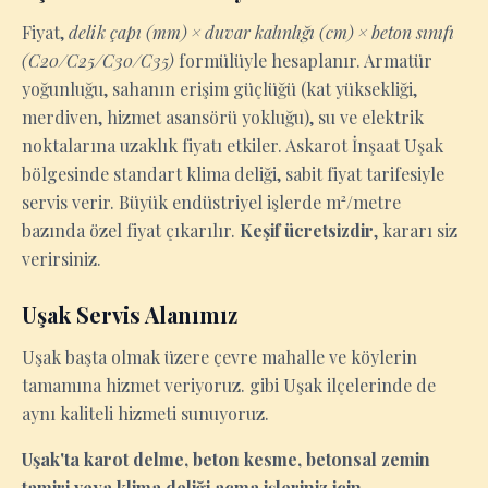
Fiyat,
delik çapı (mm) × duvar kalınlığı (cm) × beton sınıfı
(C20/C25/C30/C35)
formülüyle hesaplanır. Armatür
yoğunluğu, sahanın erişim güçlüğü (kat yüksekliği,
merdiven, hizmet asansörü yokluğu), su ve elektrik
noktalarına uzaklık fiyatı etkiler. Askarot İnşaat Uşak
bölgesinde standart klima deliği, sabit fiyat tarifesiyle
servis verir. Büyük endüstriyel işlerde m²/metre
bazında özel fiyat çıkarılır.
Keşif ücretsizdir
, kararı siz
verirsiniz.
Uşak Servis Alanımız
Uşak başta olmak üzere çevre mahalle ve köylerin
tamamına hizmet veriyoruz. gibi Uşak ilçelerinde de
aynı kaliteli hizmeti sunuyoruz.
Uşak'ta karot delme, beton kesme, betonsal zemin
tamiri veya klima deliği açma işleriniz için