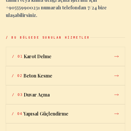
+905559900231 numaralı telefondan 7/24 bize
ulaşabilirsiniz.
/ BU BÖLGEDE SUNULAN HİZMETLER
Karot Delme
/
01
Beton Kesme
/
02
Duvar Açma
/
03
Yapısal Güçlendirme
/
04