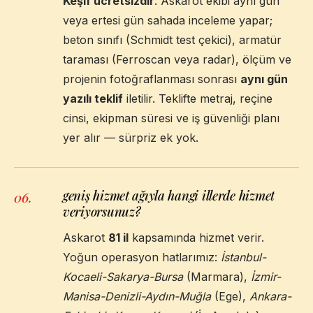
Keşif ücretsizdir
. Askarot ekibi aynı gün
veya ertesi gün sahada inceleme yapar;
beton sınıfı (Schmidt test çekici), armatür
taraması (Ferroscan veya radar), ölçüm ve
projenin fotoğraflanması sonrası
aynı gün
yazılı teklif
iletilir. Teklifte metraj, reçine
cinsi, ekipman süresi ve iş güvenliği planı
yer alır — sürpriz ek yok.
geniş hizmet ağıyla hangi illerde hizmet
06
.
veriyorsunuz?
Askarot
81 il
kapsamında hizmet verir.
Yoğun operasyon hatlarımız:
İstanbul-
Kocaeli-Sakarya-Bursa
(Marmara),
İzmir-
Manisa-Denizli-Aydın-Muğla
(Ege),
Ankara-