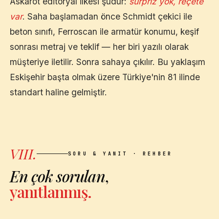
Askarot editoryal ilkesi şudur:
sürpriz yok, reçete
var
. Saha başlamadan önce Schmidt çekici ile
beton sınıfı, Ferroscan ile armatür konumu, keşif
sonrası metraj ve teklif — her biri yazılı olarak
müşteriye iletilir. Sonra sahaya çıkılır. Bu yaklaşım
Eskişehir
başta olmak üzere Türkiye'nin 81 ilinde
standart haline gelmiştir.
VIII.
SORU & YANIT · REHBER
En çok sorulan
,
yanıtlanmış.