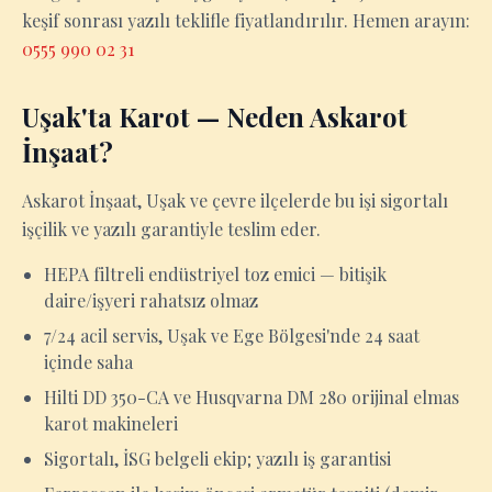
keşif sonrası yazılı teklifle fiyatlandırılır. Hemen arayın:
0555 990 02 31
Uşak'ta Karot — Neden Askarot
İnşaat?
Askarot İnşaat, Uşak ve çevre ilçelerde bu işi sigortalı
işçilik ve yazılı garantiyle teslim eder.
HEPA filtreli endüstriyel toz emici — bitişik
daire/işyeri rahatsız olmaz
7/24 acil servis, Uşak ve Ege Bölgesi'nde 24 saat
içinde saha
Hilti DD 350-CA ve Husqvarna DM 280 orijinal elmas
karot makineleri
Sigortalı, İSG belgeli ekip; yazılı iş garantisi