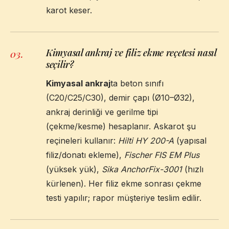
karot keser.
Kimyasal ankraj ve filiz ekme reçetesi nasıl
03
.
seçilir?
Kimyasal ankraj
ta beton sınıfı
(C20/C25/C30), demir çapı (Ø10–Ø32),
ankraj derinliği ve gerilme tipi
(çekme/kesme) hesaplanır. Askarot şu
reçineleri kullanır:
Hilti HY 200-A
(yapısal
filiz/donatı ekleme),
Fischer FIS EM Plus
(yüksek yük),
Sika AnchorFix-3001
(hızlı
kürlenen). Her filiz ekme sonrası çekme
testi yapılır; rapor müşteriye teslim edilir.