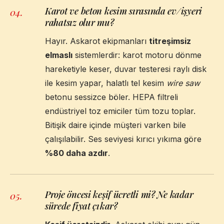
Karot ve beton kesim sırasında ev/işyeri
04
.
rahatsız olur mu?
Hayır. Askarot ekipmanları
titreşimsiz
elmaslı
sistemlerdir: karot motoru dönme
hareketiyle keser, duvar testeresi raylı disk
ile kesim yapar, halatlı tel kesim
wire saw
betonu sessizce böler. HEPA filtreli
endüstriyel toz emiciler tüm tozu toplar.
Bitişik daire içinde müşteri varken bile
çalışılabilir. Ses seviyesi kırıcı yıkıma göre
%80 daha azdır
.
Proje öncesi keşif ücretli mi? Ne kadar
05
.
sürede fiyat çıkar?