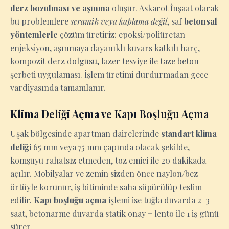
derz bozulması ve aşınma
oluşur. Askarot İnşaat olarak
bu problemlere
seramik veya kaplama değil
, saf
betonsal
yöntemlerle
çözüm üretiriz: epoksi/poliüretan
enjeksiyon, aşınmaya dayanıklı kuvars katkılı harç,
kompozit derz dolgusu, lazer tesviye ile taze beton
şerbeti uygulaması. İşlem üretimi durdurmadan gece
vardiyasında tamamlanır.
Klima Deliği Açma ve Kapı Boşluğu Açma
Uşak bölgesinde apartman dairelerinde
standart klima
deliği
65 mm veya 75 mm çapında olacak şekilde,
komşuyu rahatsız etmeden, toz emici ile 20 dakikada
açılır. Mobilyalar ve zemin sizden önce naylon/bez
örtüyle korunur, iş bitiminde saha süpürülüp teslim
edilir.
Kapı boşluğu açma
işlemi ise tuğla duvarda 2–3
saat, betonarme duvarda statik onay + lento ile 1 iş günü
sürer.