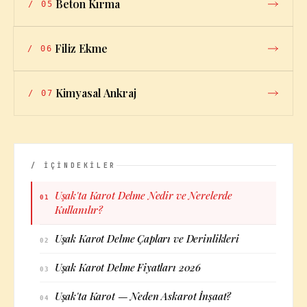
Beton Kırma
/
05
Filiz Ekme
/
06
Kimyasal Ankraj
/
07
/ İÇİNDEKİLER
Uşak'ta Karot Delme Nedir ve Nerelerde
01
Kullanılır?
Uşak Karot Delme Çapları ve Derinlikleri
02
Uşak Karot Delme Fiyatları 2026
03
Uşak'ta Karot — Neden Askarot İnşaat?
04