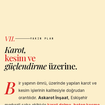
VII.
YAKIN PLAN
Karot,
kesim ve
güçlendirme
üzerine.
B
ir yapının ömrü, üzerinde yapılan karot ve
kesim işlerinin kalitesiyle doğrudan
orantılıdır.
Askarot İnşaat
,
Eskişehir
merkezli saha ekibiyle
karot delme
,
beton kesme