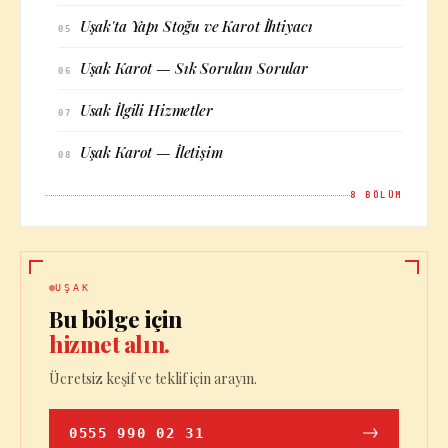
Uşak'ta Yapı Stoğu ve Karot İhtiyacı
05
Uşak Karot — Sık Sorulan Sorular
06
Usak İlgili Hizmetler
07
Uşak Karot — İletişim
08
8
BÖLÜM
UŞAK
Bu bölge için
hizmet alın.
Ücretsiz keşif ve teklif için arayın.
0555 990 02 31