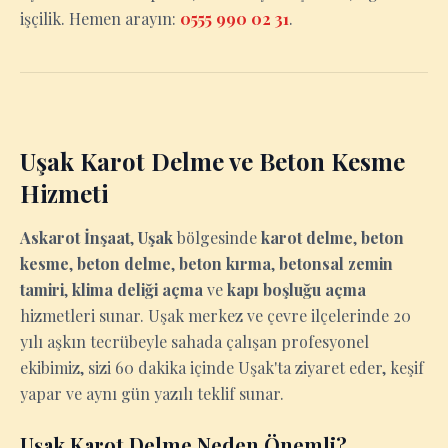
işçilik. Hemen arayın:
0555 990 02 31
.
Uşak Karot Delme ve Beton Kesme
Hizmeti
Askarot İnşaat
,
Uşak
bölgesinde
karot delme
,
beton
kesme
,
beton delme
,
beton kırma
,
betonsal zemin
tamiri
,
klima deliği açma
ve
kapı boşluğu açma
hizmetleri sunar. Uşak merkez ve çevre ilçelerinde 20
yılı aşkın tecrübeyle sahada çalışan profesyonel
ekibimiz, sizi 60 dakika içinde Uşak'ta ziyaret eder, keşif
yapar ve aynı gün yazılı teklif sunar.
Uşak Karot Delme Neden Önemli?