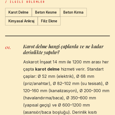
/ İLGILI BÖLÜMLER
Karot Delme
Beton Kesme
Beton Kırma
Kimyasal Ankraj
Filiz Ekme
Karot delme hangi çaplarda ve ne kadar
01
.
derinlikte yapılır?
Askarot İnşaat 14 mm ile 1200 mm arası her
çapta
karot delme
hizmeti verir. Standart
çaplar: Ø 52 mm (elektrik), Ø 68 mm
(priz/anahtar), Ø 82–102 mm (su tesisatı), Ø
120–160 mm (kanalizasyon), Ø 200–300 mm
(havalandırma/baca), Ø 350–600 mm
(yapısal geçiş) ve Ø 600–1200 mm
(asansör/baca boşluğu). Derinlik kısıtı