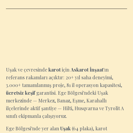
UŞAK
Uşak ve çevresinde
karot
için
Askarot İnşaat
'ın
referans rakamları açıktır: 20+ yıl saha deneyimi,
3.000+ tamamlanmış proje, 81 il operasyon kapasitesi,
ücretsiz keşif
garantisi. Ege Bölgesi'ndeki Uşak
merkezinde — Merkez, Banaz, Eşme, Karahallı
ilçelerinde aktif şantiye — Hilti, Husqvarna ve Tyrolit A
sınıfı ekipmanla çalışıyoruz.
Ege Bölgesi'nde yer alan
Uşak
(64 plaka), karot