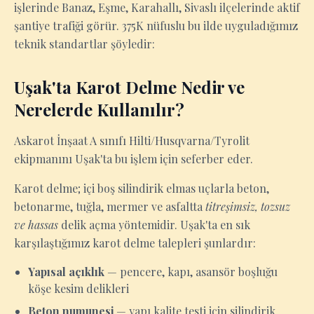
işlerinde Banaz, Eşme, Karahallı, Sivaslı ilçelerinde aktif
şantiye trafiği görür. 375K nüfuslu bu ilde uyguladığımız
teknik standartlar şöyledir:
Uşak'ta Karot Delme Nedir ve
Nerelerde Kullanılır?
Askarot İnşaat A sınıfı Hilti/Husqvarna/Tyrolit
ekipmanını Uşak'ta bu işlem için seferber eder.
Karot delme; içi boş silindirik elmas uçlarla beton,
betonarme, tuğla, mermer ve asfaltta
titreşimsiz, tozsuz
ve hassas
delik açma yöntemidir. Uşak'ta en sık
karşılaştığımız karot delme talepleri şunlardır:
Yapısal açıklık
— pencere, kapı, asansör boşluğu
köşe kesim delikleri
Beton numunesi
— yapı kalite testi için silindirik