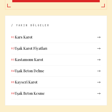
/ YAKIN BÖLGELER
Kars Karot
01
Uşak Karot Fiyatları
02
Kastamonu Karot
03
Uşak Beton Delme
04
Kayseri Karot
05
Uşak Beton Kesme
06