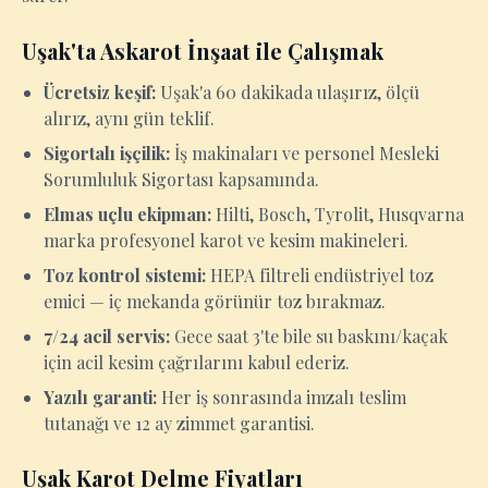
Uşak'ta Askarot İnşaat ile Çalışmak
Ücretsiz keşif:
Uşak'a 60 dakikada ulaşırız, ölçü
alırız, aynı gün teklif.
Sigortalı işçilik:
İş makinaları ve personel Mesleki
Sorumluluk Sigortası kapsamında.
Elmas uçlu ekipman:
Hilti, Bosch, Tyrolit, Husqvarna
marka profesyonel karot ve kesim makineleri.
Toz kontrol sistemi:
HEPA filtreli endüstriyel toz
emici — iç mekanda görünür toz bırakmaz.
7/24 acil servis:
Gece saat 3'te bile su baskını/kaçak
için acil kesim çağrılarını kabul ederiz.
Yazılı garanti:
Her iş sonrasında imzalı teslim
tutanağı ve 12 ay zimmet garantisi.
Uşak Karot Delme Fiyatları