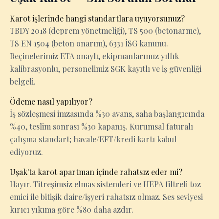
Karot işlerinde hangi standartlara uyuyorsunuz?
TBDY 2018 (deprem yönetmeliği), TS 500 (betonarme),
TS EN 1504 (beton onarım), 6331 İSG kanunu.
Reçinelerimiz ETA onaylı, ekipmanlarımız yıllık
kalibrasyonlu, personelimiz SGK kayıtlı ve iş güvenliği
belgeli.
Ödeme nasıl yapılıyor?
İş sözleşmesi imzasında %30 avans, saha başlangıcında
%40, teslim sonrası %30 kapanış. Kurumsal faturalı
çalışma standart; havale/EFT/kredi kartı kabul
ediyoruz.
Uşak'ta karot apartman içinde rahatsız eder mi?
Hayır. Titreşimsiz elmas sistemleri ve HEPA filtreli toz
emici ile bitişik daire/işyeri rahatsız olmaz. Ses seviyesi
kırıcı yıkıma göre %80 daha azdır.