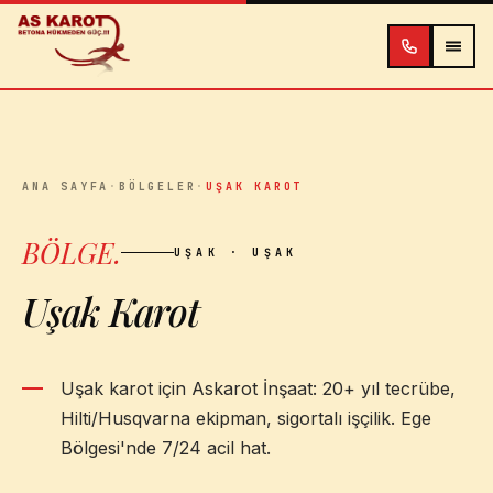
İçeriğe atla
ANA SAYFA
·
BÖLGELER
·
UŞAK KAROT
BÖLGE
.
UŞAK
· UŞAK
Uşak Karot
Uşak karot için Askarot İnşaat: 20+ yıl tecrübe,
Hilti/Husqvarna ekipman, sigortalı işçilik. Ege
Bölgesi'nde 7/24 acil hat.