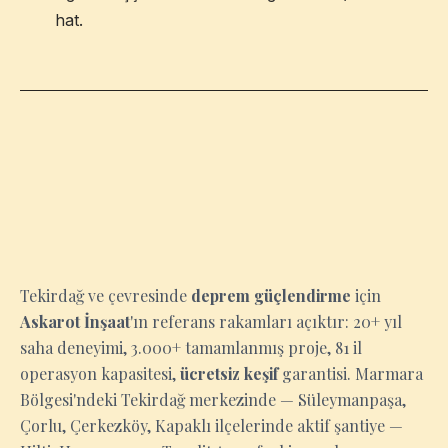
hat.
TEKIRDAĞ
Tekirdağ ve çevresinde
deprem güçlendirme
için
Askarot İnşaat
'ın referans rakamları açıktır: 20+ yıl
saha deneyimi, 3.000+ tamamlanmış proje, 81 il
operasyon kapasitesi,
ücretsiz keşif
garantisi. Marmara
Bölgesi'ndeki Tekirdağ merkezinde — Süleymanpaşa,
Çorlu, Çerkezköy, Kapaklı ilçelerinde aktif şantiye —