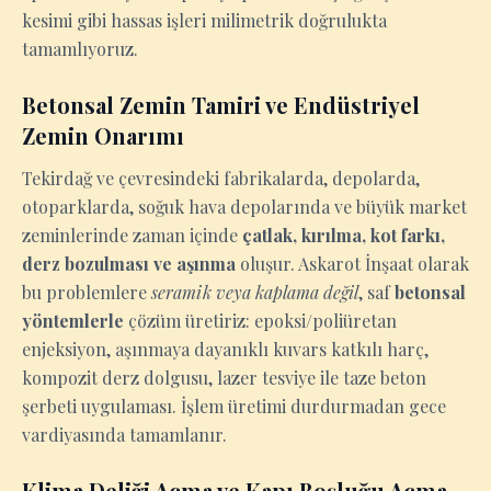
kesimi gibi hassas işleri milimetrik doğrulukta
tamamlıyoruz.
Betonsal Zemin Tamiri ve Endüstriyel
Zemin Onarımı
Tekirdağ ve çevresindeki fabrikalarda, depolarda,
otoparklarda, soğuk hava depolarında ve büyük market
zeminlerinde zaman içinde
çatlak, kırılma, kot farkı,
derz bozulması ve aşınma
oluşur. Askarot İnşaat olarak
bu problemlere
seramik veya kaplama değil
, saf
betonsal
yöntemlerle
çözüm üretiriz: epoksi/poliüretan
enjeksiyon, aşınmaya dayanıklı kuvars katkılı harç,
kompozit derz dolgusu, lazer tesviye ile taze beton
şerbeti uygulaması. İşlem üretimi durdurmadan gece
vardiyasında tamamlanır.
Klima Deliği Açma ve Kapı Boşluğu Açma