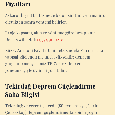
Fiyatları
Askarot İnşaat bu hizmette beton sınıfını ve armatürü
ölçtükten sonra yöntemi belirler.
Proje kapsamı, alan ve yönteme göre hesaplanır.
Ücretsiz ön etüt:
0555 990 02 31
Kuzey Anadolu Fay Hattı'nın etkisindeki Marmara'da
yapısal güçlendirme talebi yüksektir; deprem
güçlendirme işlerimiz TBDY 2018 deprem
yönetmeliğiyle uyumlu yürütülür.
Tekirdağ Deprem Güçlendirme —
Saha Bilgisi
Tekirdağ
ve çevre ilçelerde (Süleymanpaşa, Çorlu,
Çerkezköy)
deprem güçlendirme
talebinin yoğun