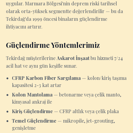
uygular. Marmara Bölgesi'nin deprem riski tarihsel
olarak orta-yüksek segmentte değerlendirilir — bu da
Tekirdağ'da 1999 öncesi binaların güçlendirme
ihtiyacını artırır.
Güçlendirme Yöntemlerimiz
Tekirdağ müşterilerine
Askarot İnşaat
bu hizmeti 7/24
acil hat ve aynı gün keşifle sunar.
CFRP Karbon Fiber Sargılama
— kolon/kiriş taşıma
kapasitesi 2-3 kat artar
Kolon Mantolama
— betonarme veya çelik manto,
kimyasal ankraj ile
Kiriş Güçlendirme
— CFRP altlık veya çelik plaka
Temel Güçlendirme
— mikropile, jet-grouting,
genişletme