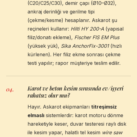
(C20/C25/C30), demir çapı (Ø10–Ø32),
ankraj derinliği ve gerilme tipi
(çekme/kesme) hesaplanır. Askarot şu
reçineleri kullanır:
Hilti HY 200-A
(yapısal
filiz/donatı ekleme),
Fischer FIS EM Plus
(yüksek yük),
Sika AnchorFix-3001
(hızlı
kürlenen). Her filiz ekme sonrası çekme
testi yapılır; rapor müşteriye teslim edilir.
Karot ve beton kesim sırasında ev/işyeri
04
.
rahatsız olur mu?
Hayır. Askarot ekipmanları
titreşimsiz
elmaslı
sistemlerdir: karot motoru dönme
hareketiyle keser, duvar testeresi raylı disk
ile kesim yapar, halatlı tel kesim
wire saw