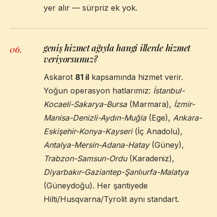
yer alır — sürpriz ek yok.
geniş hizmet ağıyla hangi illerde hizmet
06
.
veriyorsunuz?
Askarot
81 il
kapsamında hizmet verir.
Yoğun operasyon hatlarımız:
İstanbul-
Kocaeli-Sakarya-Bursa
(Marmara),
İzmir-
Manisa-Denizli-Aydın-Muğla
(Ege),
Ankara-
Eskişehir-Konya-Kayseri
(İç Anadolu),
Antalya-Mersin-Adana-Hatay
(Güney),
Trabzon-Samsun-Ordu
(Karadeniz),
Diyarbakır-Gaziantep-Şanlıurfa-Malatya
(Güneydoğu). Her şantiyede
Hilti/Husqvarna/Tyrolit aynı standart.