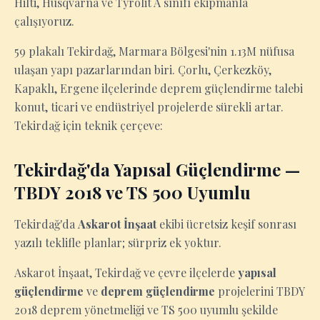
Hilti, Husqvarna ve Tyrolit A sınıfı ekipmanla
çalışıyoruz.
59 plakalı Tekirdağ, Marmara Bölgesi'nin 1.13M nüfusa
ulaşan yapı pazarlarından biri. Çorlu, Çerkezköy,
Kapaklı, Ergene ilçelerinde deprem güçlendirme talebi
konut, ticari ve endüstriyel projelerde sürekli artar.
Tekirdağ için teknik çerçeve:
Tekirdağ'da Yapısal Güçlendirme —
TBDY 2018 ve TS 500 Uyumlu
Tekirdağ'da
Askarot İnşaat
ekibi ücretsiz keşif sonrası
yazılı teklifle planlar; sürpriz ek yoktur.
Askarot İnşaat, Tekirdağ ve çevre ilçelerde
yapısal
güçlendirme
ve
deprem güçlendirme
projelerini TBDY
2018 deprem yönetmeliği ve TS 500 uyumlu şekilde