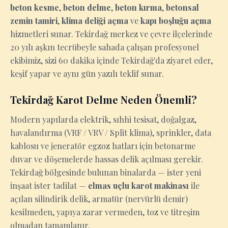
beton kesme
,
beton delme
,
beton kırma
,
betonsal
zemin tamiri
,
klima deliği açma
ve
kapı boşluğu açma
hizmetleri sunar. Tekirdağ merkez ve çevre ilçelerinde
20 yılı aşkın tecrübeyle sahada çalışan profesyonel
ekibimiz, sizi 60 dakika içinde Tekirdağ'da ziyaret eder,
keşif yapar ve aynı gün yazılı teklif sunar.
Tekirdağ Karot Delme Neden Önemli?
Modern yapılarda elektrik, sıhhi tesisat, doğalgaz,
havalandırma (VRF / VRV / Split klima), sprinkler, data
kablosu ve jeneratör egzoz hatları için betonarme
duvar ve döşemelerde hassas delik açılması gerekir.
Tekirdağ bölgesinde bulunan binalarda — ister yeni
inşaat ister tadilat —
elmas uçlu karot makinası
ile
açılan silindirik delik, armatür (nervürlü demir)
kesilmeden, yapıya zarar vermeden, toz ve titreşim
olmadan tamamlanır.