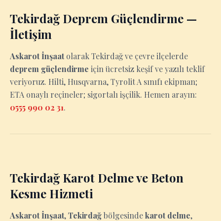
Tekirdağ Deprem Güçlendirme —
İletişim
Askarot İnşaat
olarak Tekirdağ ve çevre ilçelerde
deprem güçlendirme
için ücretsiz keşif ve yazılı teklif
veriyoruz. Hilti, Husqvarna, Tyrolit A sınıfı ekipman;
ETA onaylı reçineler; sigortalı işçilik. Hemen arayın:
0555 990 02 31
.
Tekirdağ Karot Delme ve Beton
Kesme Hizmeti
Askarot İnşaat
,
Tekirdağ
bölgesinde
karot delme
,