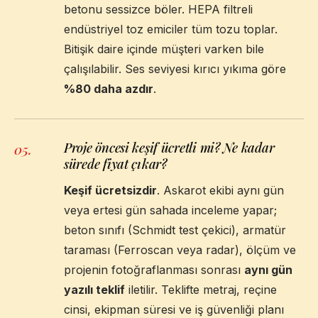
betonu sessizce böler. HEPA filtreli
endüstriyel toz emiciler tüm tozu toplar.
Bitişik daire içinde müşteri varken bile
çalışılabilir. Ses seviyesi kırıcı yıkıma göre
%80 daha azdır
.
Proje öncesi keşif ücretli mi? Ne kadar
05
.
sürede fiyat çıkar?
Keşif ücretsizdir
. Askarot ekibi aynı gün
veya ertesi gün sahada inceleme yapar;
beton sınıfı (Schmidt test çekici), armatür
taraması (Ferroscan veya radar), ölçüm ve
projenin fotoğraflanması sonrası
aynı gün
yazılı teklif
iletilir. Teklifte metraj, reçine
cinsi, ekipman süresi ve iş güvenliği planı