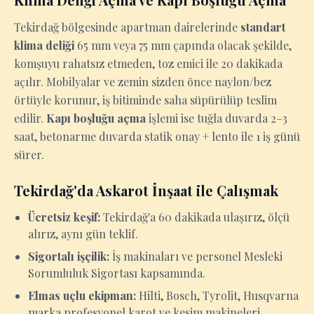
Tekirdağ bölgesinde apartman dairelerinde
standart
klima deliği
65 mm veya 75 mm çapında olacak şekilde,
komşuyu rahatsız etmeden, toz emici ile 20 dakikada
açılır. Mobilyalar ve zemin sizden önce naylon/bez
örtüyle korunur, iş bitiminde saha süpürülüp teslim
edilir.
Kapı boşluğu açma
işlemi ise tuğla duvarda 2–3
saat, betonarme duvarda statik onay + lento ile 1 iş günü
sürer.
Tekirdağ'da Askarot İnşaat ile Çalışmak
Ücretsiz keşif:
Tekirdağ'a 60 dakikada ulaşırız, ölçü
alırız, aynı gün teklif.
Sigortalı işçilik:
İş makinaları ve personel Mesleki
Sorumluluk Sigortası kapsamında.
Elmas uçlu ekipman:
Hilti, Bosch, Tyrolit, Husqvarna
marka profesyonel karot ve kesim makineleri.