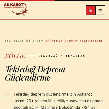
İçeriğe atla
ANA SAYFA
·
BÖLGELER
·
TEKIRDAĞ DEPREM GÜÇLENDIRME
BÖLGE
.
TEKIRDAĞ
· TEKIRDAĞ
Tekirdağ Deprem
Güçlendirme
Tekirdağ deprem güçlendirme için Askarot
İnşaat: 20+ yıl tecrübe, Hilti/Husqvarna ekipman,
sigortalı işçilik. Marmara Bölgesi'nde 7/24 acil