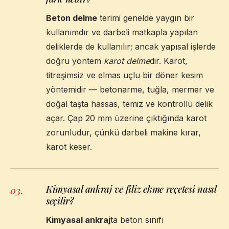
Beton delme
terimi genelde yaygın bir
kullanımdır ve darbeli matkapla yapılan
deliklerde de kullanılır; ancak yapısal işlerde
doğru yöntem
karot delme
dir. Karot,
titreşimsiz ve elmas uçlu bir döner kesim
yöntemidir — betonarme, tuğla, mermer ve
doğal taşta hassas, temiz ve kontrollü delik
açar. Çap 20 mm üzerine çıktığında karot
zorunludur, çünkü darbeli makine kırar,
karot keser.
Kimyasal ankraj ve filiz ekme reçetesi nasıl
03
.
seçilir?
Kimyasal ankraj
ta beton sınıfı