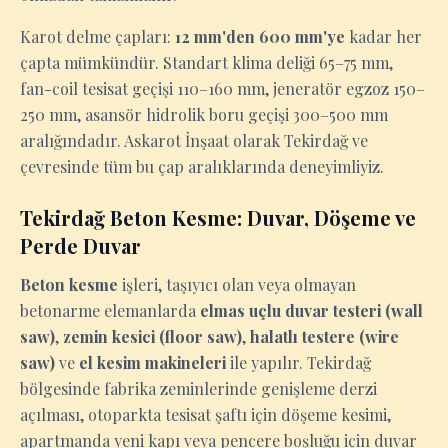
Karot delme çapları:
12 mm'den 600 mm'ye
kadar her
çapta mümkündür. Standart klima deliği 65–75 mm,
fan-coil tesisat geçişi 110–160 mm, jeneratör egzoz 150–
250 mm, asansör hidrolik boru geçişi 300–500 mm
aralığındadır. Askarot İnşaat olarak Tekirdağ ve
çevresinde tüm bu çap aralıklarında deneyimliyiz.
Tekirdağ Beton Kesme: Duvar, Döşeme ve
Perde Duvar
Beton kesme
işleri, taşıyıcı olan veya olmayan
betonarme elemanlarda
elmas uçlu duvar testeri (wall
saw)
,
zemin kesici (floor saw)
,
halatlı testere (wire
saw)
ve
el kesim makineleri
ile yapılır. Tekirdağ
bölgesinde fabrika zeminlerinde genişleme derzi
açılması, otoparkta tesisat şaftı için döşeme kesimi,
apartmanda yeni kapı veya pencere boşluğu için duvar