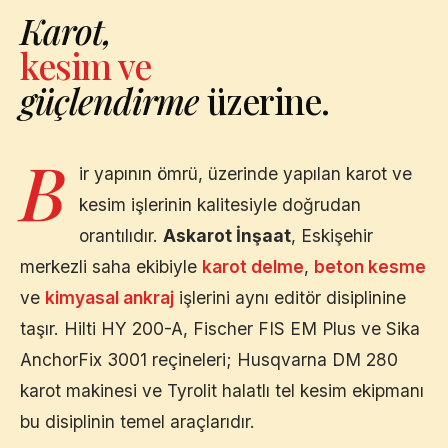
Karot,
kesim ve
güçlendirme
üzerine.
B
ir yapının ömrü, üzerinde yapılan karot ve
kesim işlerinin kalitesiyle doğrudan
orantılıdır.
Askarot İnşaat
,
Eskişehir
merkezli saha ekibiyle
karot delme
,
beton kesme
ve
kimyasal ankraj
işlerini aynı editör disiplinine
taşır. Hilti HY 200-A, Fischer FIS EM Plus ve Sika
AnchorFix 3001 reçineleri; Husqvarna DM 280
karot makinesi ve Tyrolit halatlı tel kesim ekipmanı
bu disiplinin temel araçlarıdır.