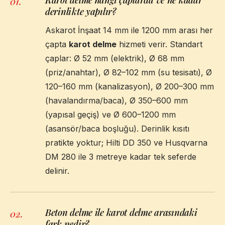
01
.
derinlikte yapılır?
Askarot İnşaat 14 mm ile 1200 mm arası her
çapta
karot delme
hizmeti verir. Standart
çaplar: Ø 52 mm (elektrik), Ø 68 mm
(priz/anahtar), Ø 82–102 mm (su tesisatı), Ø
120–160 mm (kanalizasyon), Ø 200–300 mm
(havalandırma/baca), Ø 350–600 mm
(yapısal geçiş) ve Ø 600–1200 mm
(asansör/baca boşluğu). Derinlik kısıtı
pratikte yoktur; Hilti DD 350 ve Husqvarna
DM 280 ile 3 metreye kadar tek seferde
delinir.
Beton delme ile karot delme arasındaki
02
.
fark nedir?