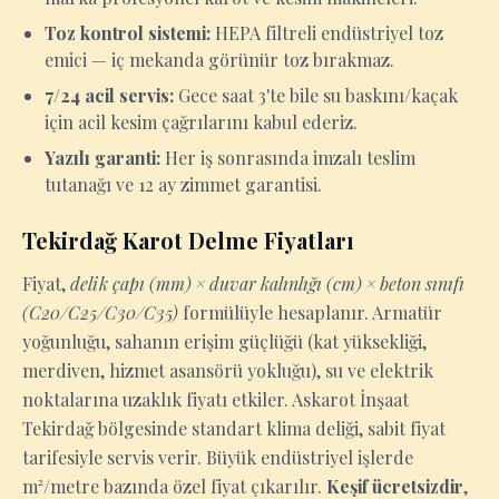
Toz kontrol sistemi:
HEPA filtreli endüstriyel toz
emici — iç mekanda görünür toz bırakmaz.
7/24 acil servis:
Gece saat 3'te bile su baskını/kaçak
için acil kesim çağrılarını kabul ederiz.
Yazılı garanti:
Her iş sonrasında imzalı teslim
tutanağı ve 12 ay zimmet garantisi.
Tekirdağ Karot Delme Fiyatları
Fiyat,
delik çapı (mm) × duvar kalınlığı (cm) × beton sınıfı
(C20/C25/C30/C35)
formülüyle hesaplanır. Armatür
yoğunluğu, sahanın erişim güçlüğü (kat yüksekliği,
merdiven, hizmet asansörü yokluğu), su ve elektrik
noktalarına uzaklık fiyatı etkiler. Askarot İnşaat
Tekirdağ bölgesinde standart klima deliği, sabit fiyat
tarifesiyle servis verir. Büyük endüstriyel işlerde
m²/metre bazında özel fiyat çıkarılır.
Keşif ücretsizdir
,