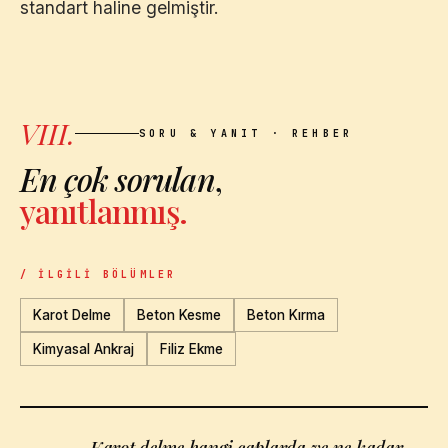
standart haline gelmiştir.
VIII.
SORU & YANIT · REHBER
En çok sorulan
,
yanıtlanmış.
/ İLGILI BÖLÜMLER
Karot Delme
Beton Kesme
Beton Kırma
Kimyasal Ankraj
Filiz Ekme
Karot delme hangi çaplarda ve ne kadar