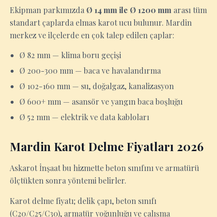
Ekipman parkımızda
Ø 14 mm ile Ø 1200 mm
arası tüm
standart çaplarda elmas karot ucu bulunur. Mardin
merkez ve ilçelerde en çok talep edilen çaplar:
Ø 82 mm — klima boru geçişi
Ø 200-300 mm — baca ve havalandırma
Ø 102-160 mm — su, doğalgaz, kanalizasyon
Ø 600+ mm — asansör ve yangın baca boşluğu
Ø 52 mm — elektrik ve data kabloları
Mardin Karot Delme Fiyatları 2026
Askarot İnşaat bu hizmette beton sınıfını ve armatürü
ölçtükten sonra yöntemi belirler.
Karot delme fiyatı; delik çapı, beton sınıfı
(C20/C25/C30), armatür yoğunluğu ve çalışma