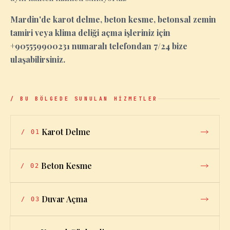
Mardin'de karot delme, beton kesme, betonsal zemin
tamiri veya klima deliği açma işleriniz için
+905559900231 numaralı telefondan 7/24 bize
ulaşabilirsiniz.
/ BU BÖLGEDE SUNULAN HİZMETLER
Karot Delme
/
01
Beton Kesme
/
02
Duvar Açma
/
03