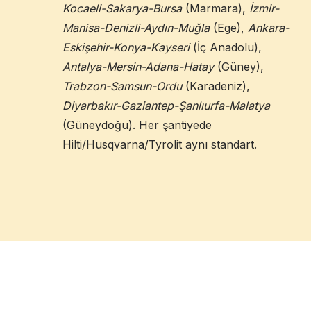
Kocaeli-Sakarya-Bursa
(Marmara),
İzmir-
Manisa-Denizli-Aydın-Muğla
(Ege),
Ankara-
Eskişehir-Konya-Kayseri
(İç Anadolu),
Antalya-Mersin-Adana-Hatay
(Güney),
Trabzon-Samsun-Ordu
(Karadeniz),
Diyarbakır-Gaziantep-Şanlıurfa-Malatya
(Güneydoğu). Her şantiyede
Hilti/Husqvarna/Tyrolit aynı standart.