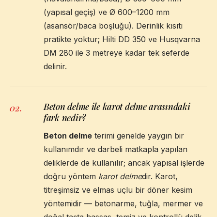
(yapısal geçiş) ve Ø 600–1200 mm
(asansör/baca boşluğu). Derinlik kısıtı
pratikte yoktur; Hilti DD 350 ve Husqvarna
DM 280 ile 3 metreye kadar tek seferde
delinir.
Beton delme ile karot delme arasındaki
02
.
fark nedir?
Beton delme
terimi genelde yaygın bir
kullanımdır ve darbeli matkapla yapılan
deliklerde de kullanılır; ancak yapısal işlerde
doğru yöntem
karot delme
dir. Karot,
titreşimsiz ve elmas uçlu bir döner kesim
yöntemidir — betonarme, tuğla, mermer ve
doğal taşta hassas, temiz ve kontrollü delik