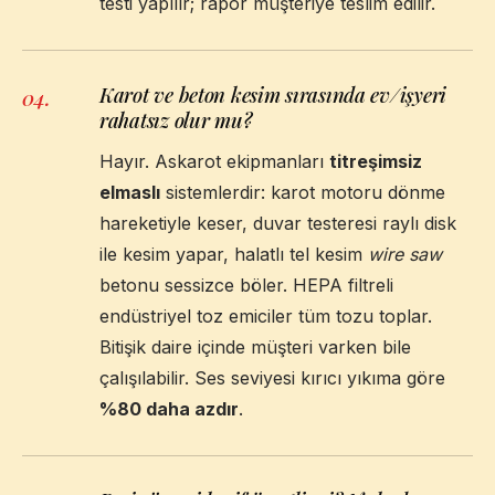
testi yapılır; rapor müşteriye teslim edilir.
Karot ve beton kesim sırasında ev/işyeri
04
.
rahatsız olur mu?
Hayır. Askarot ekipmanları
titreşimsiz
elmaslı
sistemlerdir: karot motoru dönme
hareketiyle keser, duvar testeresi raylı disk
ile kesim yapar, halatlı tel kesim
wire saw
betonu sessizce böler. HEPA filtreli
endüstriyel toz emiciler tüm tozu toplar.
Bitişik daire içinde müşteri varken bile
çalışılabilir. Ses seviyesi kırıcı yıkıma göre
%80 daha azdır
.