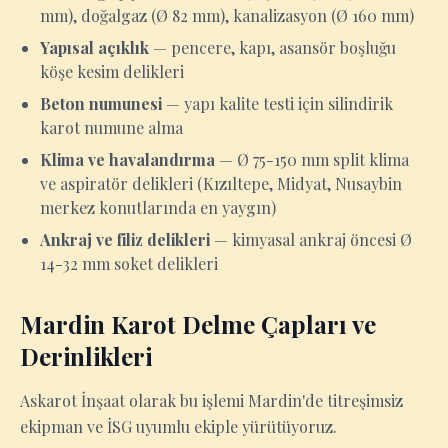
mm), doğalgaz (Ø 82 mm), kanalizasyon (Ø 160 mm)
Yapısal açıklık
— pencere, kapı, asansör boşluğu
köşe kesim delikleri
Beton numunesi
— yapı kalite testi için silindirik
karot numune alma
Klima ve havalandırma
— Ø 75-150 mm split klima
ve aspiratör delikleri (Kızıltepe, Midyat, Nusaybin
merkez konutlarında en yaygın)
Ankraj ve filiz delikleri
— kimyasal ankraj öncesi Ø
14-32 mm soket delikleri
Mardin Karot Delme Çapları ve
Derinlikleri
Askarot İnşaat olarak bu işlemi Mardin'de titreşimsiz
ekipman ve İSG uyumlu ekiple yürütüyoruz.