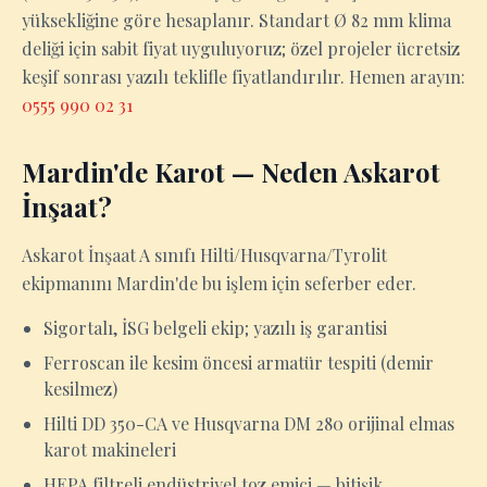
yüksekliğine göre hesaplanır. Standart Ø 82 mm klima
deliği için sabit fiyat uyguluyoruz; özel projeler ücretsiz
keşif sonrası yazılı teklifle fiyatlandırılır. Hemen arayın:
0555 990 02 31
Mardin'de Karot — Neden Askarot
İnşaat?
Askarot İnşaat A sınıfı Hilti/Husqvarna/Tyrolit
ekipmanını Mardin'de bu işlem için seferber eder.
Sigortalı, İSG belgeli ekip; yazılı iş garantisi
Ferroscan ile kesim öncesi armatür tespiti (demir
kesilmez)
Hilti DD 350-CA ve Husqvarna DM 280 orijinal elmas
karot makineleri
HEPA filtreli endüstriyel toz emici — bitişik