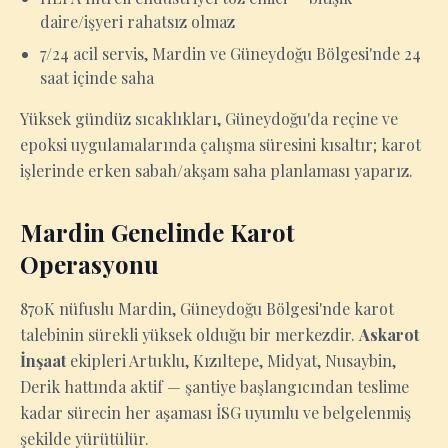
daire/işyeri rahatsız olmaz
7/24 acil servis, Mardin ve Güneydoğu Bölgesi'nde 24
saat içinde saha
Yüksek gündüz sıcaklıkları, Güneydoğu'da reçine ve
epoksi uygulamalarında çalışma süresini kısaltır; karot
işlerinde erken sabah/akşam saha planlaması yaparız.
Mardin Genelinde Karot
Operasyonu
870K nüfuslu Mardin, Güneydoğu Bölgesi'nde karot
talebinin sürekli yüksek olduğu bir merkezdir.
Askarot
İnşaat
ekipleri Artuklu, Kızıltepe, Midyat, Nusaybin,
Derik hattında aktif — şantiye başlangıcından teslime
kadar sürecin her aşaması İSG uyumlu ve belgelenmiş
şekilde yürütülür.