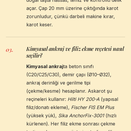
açar. Çap 20 mm üzerine çıktığında karot
zorunludur, çünkü darbeli makine kırar,
karot keser.
Kimyasal ankraj ve filiz ekme reçetesi nasıl
03
.
seçilir?
Kimyasal ankraj
ta beton sınıfı
(C20/C25/C30), demir çapı (Ø10–Ø32),
ankraj derinliği ve gerilme tipi
(çekme/kesme) hesaplanır. Askarot şu
reçineleri kullanır:
Hilti HY 200-A
(yapısal
filiz/donatı ekleme),
Fischer FIS EM Plus
(yüksek yük),
Sika AnchorFix-3001
(hızlı
kürlenen). Her filiz ekme sonrası çekme