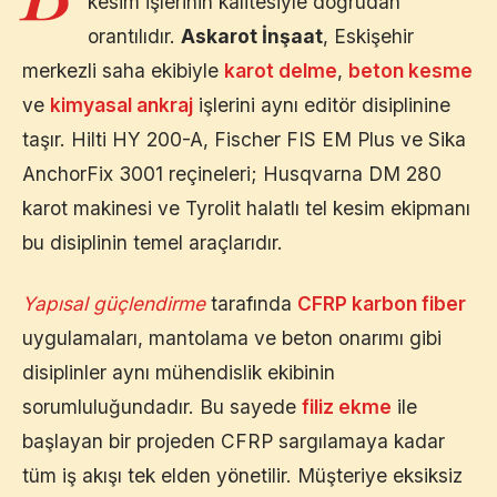
kesim işlerinin kalitesiyle doğrudan
orantılıdır.
Askarot İnşaat
,
Eskişehir
merkezli saha ekibiyle
karot delme
,
beton kesme
ve
kimyasal ankraj
işlerini aynı editör disiplinine
taşır. Hilti HY 200-A, Fischer FIS EM Plus ve Sika
AnchorFix 3001 reçineleri; Husqvarna DM 280
karot makinesi ve Tyrolit halatlı tel kesim ekipmanı
bu disiplinin temel araçlarıdır.
Yapısal güçlendirme
tarafında
CFRP karbon fiber
uygulamaları, mantolama ve beton onarımı gibi
disiplinler aynı mühendislik ekibinin
sorumluluğundadır. Bu sayede
filiz ekme
ile
başlayan bir projeden CFRP sargılamaya kadar
tüm iş akışı tek elden yönetilir. Müşteriye eksiksiz