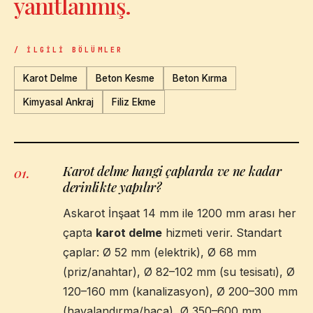
yanıtlanmış.
/ İLGILI BÖLÜMLER
Karot Delme
Beton Kesme
Beton Kırma
Kimyasal Ankraj
Filiz Ekme
Karot delme hangi çaplarda ve ne kadar
01
.
derinlikte yapılır?
Askarot İnşaat 14 mm ile 1200 mm arası her
çapta
karot delme
hizmeti verir. Standart
çaplar: Ø 52 mm (elektrik), Ø 68 mm
(priz/anahtar), Ø 82–102 mm (su tesisatı), Ø
120–160 mm (kanalizasyon), Ø 200–300 mm
(havalandırma/baca), Ø 350–600 mm