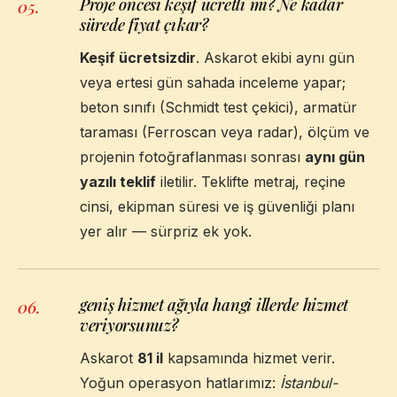
Proje öncesi keşif ücretli mi? Ne kadar
05
.
sürede fiyat çıkar?
Keşif ücretsizdir
. Askarot ekibi aynı gün
veya ertesi gün sahada inceleme yapar;
beton sınıfı (Schmidt test çekici), armatür
taraması (Ferroscan veya radar), ölçüm ve
projenin fotoğraflanması sonrası
aynı gün
yazılı teklif
iletilir. Teklifte metraj, reçine
cinsi, ekipman süresi ve iş güvenliği planı
yer alır — sürpriz ek yok.
geniş hizmet ağıyla hangi illerde hizmet
06
.
veriyorsunuz?
Askarot
81 il
kapsamında hizmet verir.
Yoğun operasyon hatlarımız:
İstanbul-