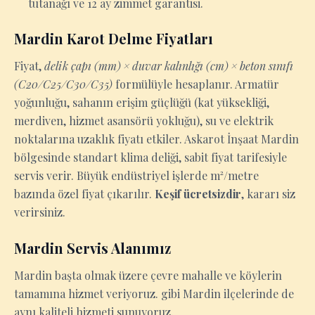
tutanağı ve 12 ay zimmet garantisi.
Mardin Karot Delme Fiyatları
Fiyat,
delik çapı (mm) × duvar kalınlığı (cm) × beton sınıfı
(C20/C25/C30/C35)
formülüyle hesaplanır. Armatür
yoğunluğu, sahanın erişim güçlüğü (kat yüksekliği,
merdiven, hizmet asansörü yokluğu), su ve elektrik
noktalarına uzaklık fiyatı etkiler. Askarot İnşaat Mardin
bölgesinde standart klima deliği, sabit fiyat tarifesiyle
servis verir. Büyük endüstriyel işlerde m²/metre
bazında özel fiyat çıkarılır.
Keşif ücretsizdir
, kararı siz
verirsiniz.
Mardin Servis Alanımız
Mardin başta olmak üzere çevre mahalle ve köylerin
tamamına hizmet veriyoruz. gibi Mardin ilçelerinde de
aynı kaliteli hizmeti sunuyoruz.