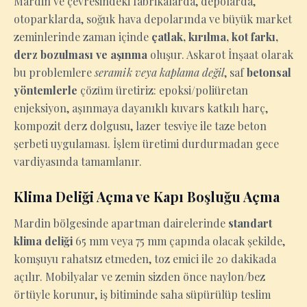
Mardin ve çevresindeki fabrikalarda, depolarda,
otoparklarda, soğuk hava depolarında ve büyük market
zeminlerinde zaman içinde
çatlak, kırılma, kot farkı,
derz bozulması ve aşınma
oluşur. Askarot İnşaat olarak
bu problemlere
seramik veya kaplama değil
, saf
betonsal
yöntemlerle
çözüm üretiriz: epoksi/poliüretan
enjeksiyon, aşınmaya dayanıklı kuvars katkılı harç,
kompozit derz dolgusu, lazer tesviye ile taze beton
şerbeti uygulaması. İşlem üretimi durdurmadan gece
vardiyasında tamamlanır.
Klima Deliği Açma ve Kapı Boşluğu Açma
Mardin bölgesinde apartman dairelerinde
standart
klima deliği
65 mm veya 75 mm çapında olacak şekilde,
komşuyu rahatsız etmeden, toz emici ile 20 dakikada
açılır. Mobilyalar ve zemin sizden önce naylon/bez
örtüyle korunur, iş bitiminde saha süpürülüp teslim