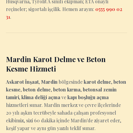
Husqvarna, Tyrolit A sınıfı ekipman; ETA onaylı
reçineler; sigortalı işçilik. Hemen arayın:
0555 990 02
31
.
Mardin Karot Delme ve Beton
Kesme Hizmeti
Askarot İnşaat
,
Mardin
bölgesinde
karot delme
,
beton
kesme
,
beton delme
,
beton kırma
,
betonsal zemin
tamiri
,
klima deliği açma
ve
kapı boşluğu açma
hizmetleri sunar. Mardin merkez ve çevre ilçelerinde
20 yılı aşkın tecrübeyle sahada çalışan profesyonel
ekibimiz, sizi 60 dakika içinde Mardin'de ziyaret eder,
keşif yapar ve aynı gün yazılı teklif sunar.