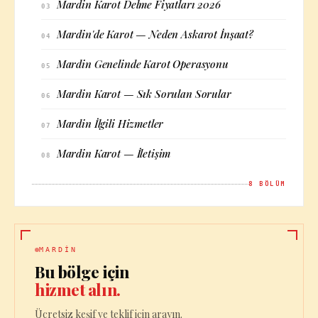
Mardin Karot Delme Fiyatları 2026
03
Mardin'de Karot — Neden Askarot İnşaat?
04
Mardin Genelinde Karot Operasyonu
05
Mardin Karot — Sık Sorulan Sorular
06
Mardin İlgili Hizmetler
07
Mardin Karot — İletişim
08
8
BÖLÜM
MARDIN
Bu bölge için
hizmet alın.
Ücretsiz keşif ve teklif için arayın.