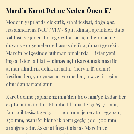
Mardin Karot Delme Neden Önemli?
Modern yapılarda elektrik, sıhhi tesisat, doğalgaz,
havalandırma (VRF / VRV / Split klima), sprinkler, data
kablosu ve jeneratör egzoz hatları için betonarme
duvar ve döşemelerde hassas delik açılması gerekir.
Mardin bölgesinde bulunan binalarda — ister yeni
inşaat ister tadilat —
elmas uçlu karot makinası
ile
açılan silindirik delik, armatür (nervürlü demir)
kesilmeden, yapıya zarar vermeden, toz ve titreşim
olmadan tamamlanır.
Karot delme çapları:
12 mm'den 600 mm'ye
kadar her
çapta mümkündür. Standart klima deliği 65–75 mm,
fan-coil tesisat geçişi 110–160 mm, jeneratör egzoz 150–
250 mm, asansör hidrolik boru geçişi 300–500 mm
aralığındadır. Askarot İnşaat olarak Mardin ve