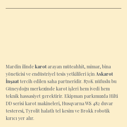
MARDIN
Mardin ilinde
karot
arayan müteahhit, mimar, bina
yöneticisi ve endüstriyel tesis yetkilileri için
Askarot
İnşaat
tercih edilen saha partneridir. 870K nüfuslu bu
Güneydoğu merkezinde karot işleri hem ivedi hem
teknik hassasiyet gerektirir. Ekipman parkımızda Hilti
DD serisi karot makineleri, Husqvarna WS 482 duvar
testeresi, Tyrolit halatlı tel kesim ve Brokk robotik
kırıcı yer alır.