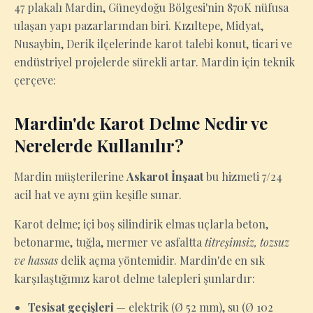
47 plakalı Mardin, Güneydoğu Bölgesi'nin 870K nüfusa
ulaşan yapı pazarlarından biri. Kızıltepe, Midyat,
Nusaybin, Derik ilçelerinde karot talebi konut, ticari ve
endüstriyel projelerde sürekli artar. Mardin için teknik
çerçeve:
Mardin'de Karot Delme Nedir ve
Nerelerde Kullanılır?
Mardin müşterilerine
Askarot İnşaat
bu hizmeti 7/24
acil hat ve aynı gün keşifle sunar.
Karot delme; içi boş silindirik elmas uçlarla beton,
betonarme, tuğla, mermer ve asfaltta
titreşimsiz, tozsuz
ve hassas
delik açma yöntemidir. Mardin'de en sık
karşılaştığımız karot delme talepleri şunlardır:
Tesisat geçişleri
— elektrik (Ø 52 mm), su (Ø 102