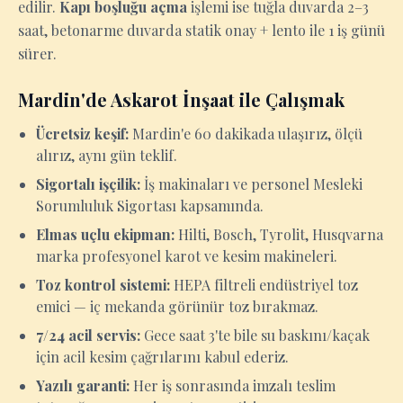
edilir.
Kapı boşluğu açma
işlemi ise tuğla duvarda 2–3
saat, betonarme duvarda statik onay + lento ile 1 iş günü
sürer.
Mardin'de Askarot İnşaat ile Çalışmak
Ücretsiz keşif:
Mardin'e 60 dakikada ulaşırız, ölçü
alırız, aynı gün teklif.
Sigortalı işçilik:
İş makinaları ve personel Mesleki
Sorumluluk Sigortası kapsamında.
Elmas uçlu ekipman:
Hilti, Bosch, Tyrolit, Husqvarna
marka profesyonel karot ve kesim makineleri.
Toz kontrol sistemi:
HEPA filtreli endüstriyel toz
emici — iç mekanda görünür toz bırakmaz.
7/24 acil servis:
Gece saat 3'te bile su baskını/kaçak
için acil kesim çağrılarını kabul ederiz.
Yazılı garanti:
Her iş sonrasında imzalı teslim