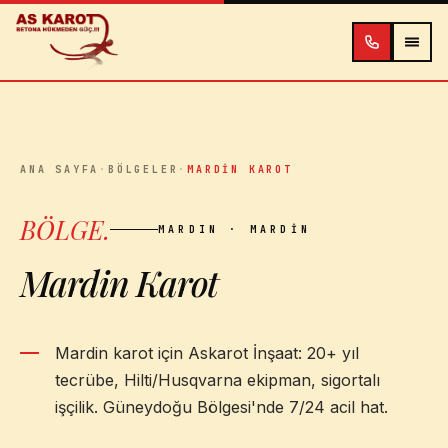
İçeriğe atla
ANA SAYFA
·
BÖLGELER
·
MARDIN KAROT
BÖLGE
.
MARDIN
· MARDIN
Mardin Karot
Mardin karot için Askarot İnşaat: 20+ yıl
tecrübe, Hilti/Husqvarna ekipman, sigortalı
işçilik. Güneydoğu Bölgesi'nde 7/24 acil hat.