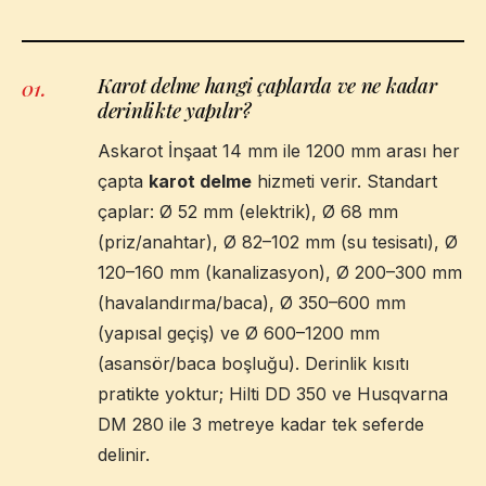
Karot delme hangi çaplarda ve ne kadar
01
.
derinlikte yapılır?
Askarot İnşaat 14 mm ile 1200 mm arası her
çapta
karot delme
hizmeti verir. Standart
çaplar: Ø 52 mm (elektrik), Ø 68 mm
(priz/anahtar), Ø 82–102 mm (su tesisatı), Ø
120–160 mm (kanalizasyon), Ø 200–300 mm
(havalandırma/baca), Ø 350–600 mm
(yapısal geçiş) ve Ø 600–1200 mm
(asansör/baca boşluğu). Derinlik kısıtı
pratikte yoktur; Hilti DD 350 ve Husqvarna
DM 280 ile 3 metreye kadar tek seferde
delinir.