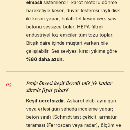
elmaslı
sistemlerdir: karot motoru dönme
hareketiyle keser, duvar testeresi raylı disk
ile kesim yapar, halatlı tel kesim
wire saw
betonu sessizce böler. HEPA filtreli
endüstriyel toz emiciler tüm tozu toplar.
Bitişik daire içinde müşteri varken bile
çalışılabilir. Ses seviyesi kırıcı yıkıma göre
%80 daha azdır
.
Proje öncesi keşif ücretli mi? Ne kadar
05
.
sürede fiyat çıkar?
Keşif ücretsizdir
. Askarot ekibi aynı gün
veya ertesi gün sahada inceleme yapar;
beton sınıfı (Schmidt test çekici), armatür
taraması (Ferroscan veya radar), ölçüm ve