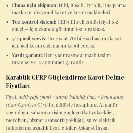
Elmas uçlu ekipman:
Hilti, Bosch, Tyrolit, Husqvarna
marka profesyonel karot ve kesim makineleri.
Toz kontrol sistemi:
HEPA filtreli endüstriyel toz
emici — iç mekanda görünür toz bırakmaz.
7/24 acil servis:
Gece saat 3'te bile su baskını/kaçak
için acil kesim çağrılarını kabul ederiz.
Yazılı garanti:
Her iş sonrasında imzalı teslim
tutanağı ve 12 ay zimmet garantisi.
Karabük CFRP Güçlendirme Karot Delme
Fiyatları
Fiyat,
delik çapı (mm) × duvar kalınlığı (cm) × beton sınıfı
(C20/C25/C30/C35)
formülüyle hesaplanır. Armatür
yoğunluğu, sahanın erişim güçlüğü (kat yüksekliği,
merdiven, hizmet asansörü yokluğu), su ve elektrik
noktalarına uzaklık fiyatı etkiler. Askarot İnşaat