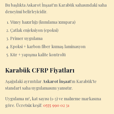
Bu başlıkta Askarot İnşaat'ın Karabük sahasındaki saha
deneyimi belirleyicidir.
Yüzey hazırlığı (kumlama/zımpara)
Çatlak enjeksiyon (epoksi)
Primer uygulama
Epoksi + karbon fiber kumaş laminasyon
Kür + yapışma kalite kontrolü
Karabük CFRP Fiyatları
Aşağıdaki ayrıntılar
Askarot İnşaat
'ın Karabük'te
standart saha uygulamasını yansıtır.
Uygulama m², kat sayısı (1-3) ve malzeme markasına
göre. Ücretsiz keşif:
0555 990 02 31