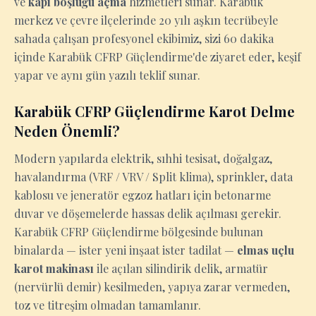
ve
kapı boşluğu açma
hizmetleri sunar. Karabük
merkez ve çevre ilçelerinde 20 yılı aşkın tecrübeyle
sahada çalışan profesyonel ekibimiz, sizi 60 dakika
içinde Karabük CFRP Güçlendirme'de ziyaret eder, keşif
yapar ve aynı gün yazılı teklif sunar.
Karabük CFRP Güçlendirme Karot Delme
Neden Önemli?
Modern yapılarda elektrik, sıhhi tesisat, doğalgaz,
havalandırma (VRF / VRV / Split klima), sprinkler, data
kablosu ve jeneratör egzoz hatları için betonarme
duvar ve döşemelerde hassas delik açılması gerekir.
Karabük CFRP Güçlendirme bölgesinde bulunan
binalarda — ister yeni inşaat ister tadilat —
elmas uçlu
karot makinası
ile açılan silindirik delik, armatür
(nervürlü demir) kesilmeden, yapıya zarar vermeden,
toz ve titreşim olmadan tamamlanır.