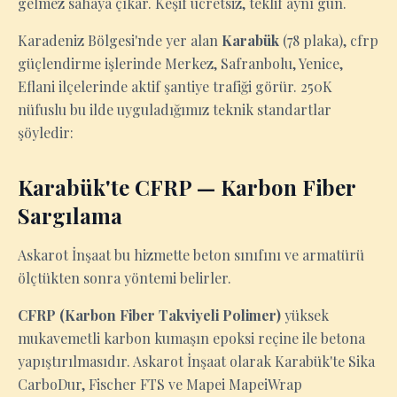
gelmez sahaya çıkar. Keşif ücretsiz, teklif aynı gün.
Karadeniz Bölgesi'nde yer alan
Karabük
(78 plaka), cfrp
güçlendirme işlerinde Merkez, Safranbolu, Yenice,
Eflani ilçelerinde aktif şantiye trafiği görür. 250K
nüfuslu bu ilde uyguladığımız teknik standartlar
şöyledir:
Karabük'te CFRP — Karbon Fiber
Sargılama
Askarot İnşaat bu hizmette beton sınıfını ve armatürü
ölçtükten sonra yöntemi belirler.
CFRP (Karbon Fiber Takviyeli Polimer)
yüksek
mukavemetli karbon kumaşın epoksi reçine ile betona
yapıştırılmasıdır. Askarot İnşaat olarak Karabük'te Sika
CarboDur, Fischer FTS ve Mapei MapeiWrap