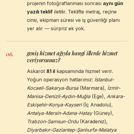
projenin fotoğraflanması sonrası
aynı gün
yazılı teklif
iletilir. Teklifte metraj, reçine
cinsi, ekipman süresi ve iş güvenliği planı
yer alır — sürpriz ek yok.
geniş hizmet ağıyla hangi illerde hizmet
06
.
veriyorsunuz?
Askarot
81 il
kapsamında hizmet verir.
Yoğun operasyon hatlarımız:
İstanbul-
Kocaeli-Sakarya-Bursa
(Marmara),
İzmir-
Manisa-Denizli-Aydın-Muğla
(Ege),
Ankara-
Eskişehir-Konya-Kayseri
(İç Anadolu),
Antalya-Mersin-Adana-Hatay
(Güney),
Trabzon-Samsun-Ordu
(Karadeniz),
Diyarbakır-Gaziantep-Şanlıurfa-Malatya