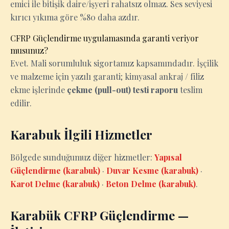
emici ile bitişik daire/işyeri rahatsız olmaz. Ses seviyesi
kırıcı yıkıma göre %80 daha azdır.
CFRP Güçlendirme uygulamasında garanti veriyor
musunuz?
Evet. Mali sorumluluk sigortamız kapsamındadır. İşçilik
ve malzeme için yazılı garanti; kimyasal ankraj / filiz
ekme işlerinde
çekme (pull-out) testi raporu
teslim
edilir.
Karabuk İlgili Hizmetler
Bölgede sunduğumuz diğer hizmetler:
Yapısal
Güçlendirme (karabuk)
·
Duvar Kesme (karabuk)
·
Karot Delme (karabuk)
·
Beton Delme (karabuk)
.
Karabük CFRP Güçlendirme —