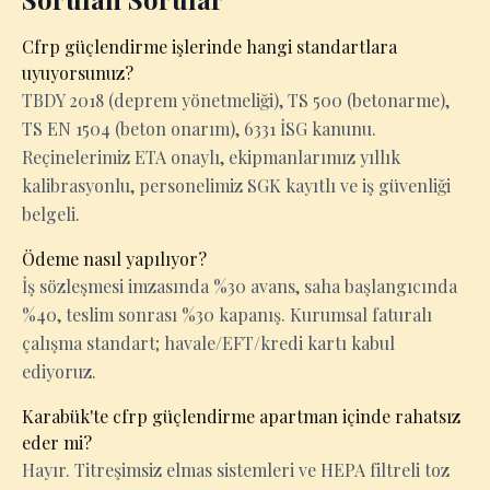
Cfrp güçlendirme işlerinde hangi standartlara
uyuyorsunuz?
TBDY 2018 (deprem yönetmeliği), TS 500 (betonarme),
TS EN 1504 (beton onarım), 6331 İSG kanunu.
Reçinelerimiz ETA onaylı, ekipmanlarımız yıllık
kalibrasyonlu, personelimiz SGK kayıtlı ve iş güvenliği
belgeli.
Ödeme nasıl yapılıyor?
İş sözleşmesi imzasında %30 avans, saha başlangıcında
%40, teslim sonrası %30 kapanış. Kurumsal faturalı
çalışma standart; havale/EFT/kredi kartı kabul
ediyoruz.
Karabük'te cfrp güçlendirme apartman içinde rahatsız
eder mi?
Hayır. Titreşimsiz elmas sistemleri ve HEPA filtreli toz