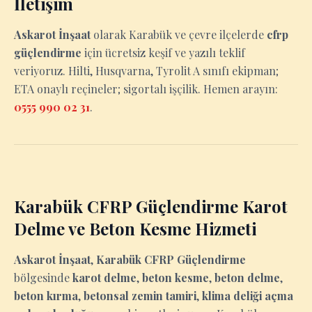
İletişim
Askarot İnşaat
olarak Karabük ve çevre ilçelerde
cfrp
güçlendirme
için ücretsiz keşif ve yazılı teklif
veriyoruz. Hilti, Husqvarna, Tyrolit A sınıfı ekipman;
ETA onaylı reçineler; sigortalı işçilik. Hemen arayın:
0555 990 02 31
.
Karabük CFRP Güçlendirme Karot
Delme ve Beton Kesme Hizmeti
Askarot İnşaat
,
Karabük CFRP Güçlendirme
bölgesinde
karot delme
,
beton kesme
,
beton delme
,
beton kırma
,
betonsal zemin tamiri
,
klima deliği açma