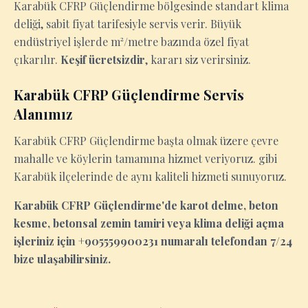
Karabük CFRP Güçlendirme bölgesinde standart klima
deliği, sabit fiyat tarifesiyle servis verir. Büyük
endüstriyel işlerde m²/metre bazında özel fiyat
çıkarılır.
Keşif ücretsizdir
, kararı siz verirsiniz.
Karabük CFRP Güçlendirme Servis
Alanımız
Karabük CFRP Güçlendirme başta olmak üzere çevre
mahalle ve köylerin tamamına hizmet veriyoruz. gibi
Karabük ilçelerinde de aynı kaliteli hizmeti sunuyoruz.
Karabük CFRP Güçlendirme'de karot delme, beton
kesme, betonsal zemin tamiri veya klima deliği açma
işleriniz için +905559900231 numaralı telefondan 7/24
bize ulaşabilirsiniz.