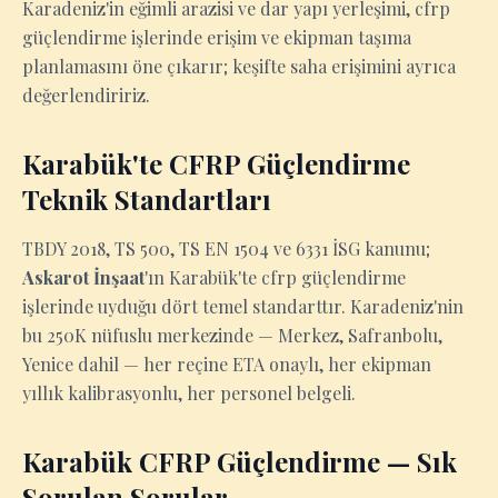
Karadeniz'in eğimli arazisi ve dar yapı yerleşimi, cfrp
güçlendirme işlerinde erişim ve ekipman taşıma
planlamasını öne çıkarır; keşifte saha erişimini ayrıca
değerlendiririz.
Karabük'te CFRP Güçlendirme
Teknik Standartları
TBDY 2018, TS 500, TS EN 1504 ve 6331 İSG kanunu;
Askarot İnşaat
'ın Karabük'te cfrp güçlendirme
işlerinde uyduğu dört temel standarttır. Karadeniz'nin
bu 250K nüfuslu merkezinde — Merkez, Safranbolu,
Yenice dahil — her reçine ETA onaylı, her ekipman
yıllık kalibrasyonlu, her personel belgeli.
Karabük CFRP Güçlendirme — Sık
Sorulan Sorular