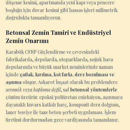
döşeme kesimi, apartmanda yeni kapı veya pencere
boşluğu için duvar kesimi gibi hassas işleri milimetrik
doğrulukta tamamlıyoruz.
Betonsal Zemin Tamiri ve Endüstriyel
Zemin Onarımı
Karabük CFRP Güçlendirme ve çevresindeki
fabrikalarda, depolarda, otoparklarda, soğuk hava
depolarında ve büyük market zeminlerinde zaman
içinde
çatlak, kırılma, kot farkı, derz bozulması ve
aşınma
oluşur. Askarot İnşaat olarak bu problemlere
seramik veya kaplama değil
, saf
betonsal yöntemlerle
çözüm üretiriz: epoksi/poliüretan enjeksiyon, aşınmaya
dayanıklı kuvars katkılı harç, kompozit derz dolgusu,
lazer tesviye ile taze beton şerbeti uygulaması. İşlem
üretimi durdurmadan gece vardiyasında tamamlanır.