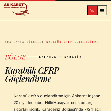
İçeriğe atla
ANA SAYFA
·
BÖLGELER
·
KARABÜK CFRP GÜÇLENDIRME
BÖLGE
.
KARABÜK
· KARABÜK
Karabük CFRP
Güçlendirme
Karabük cfrp güçlendirme için Askarot İnşaat:
20+ yıl tecrübe, Hilti/Husqvarna ekipman,
sigortalı işçilik. Karadeniz Bölgesi'nde 7/24 acil