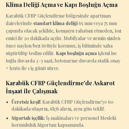
Klima Deliği Açma ve Kapı Boşluğu Açma
Karabük CFRP Güçlendirme bölgesinde apartman
dairelerinde
standart klima deliği
65 mm veya 75 mm
çapında olacak şekilde, komşuyu rahatsız etmeden, toz
emici ile 20 dakikada açılır. Mobilyalar ve zemin sizden
önce naylon/bez örtüyle korunur, iş bitiminde saha
süpürülüp teslim edilir.
Kapı boşluğu açma
işlemi ise
tuğla duvarda 2–3 saat, betonarme duvarda statik onay
+ lento ile 1 iş günü sürer.
Karabük CFRP Güçlendirme'de Askarot
İnşaat ile Çalışmak
Ücretsiz keşif:
Karabük CFRP Güçlendirme'ye 60
dakikada ulaşırız, ölçü alırız, aynı gün teklif.
Sigortalı işçilik:
İş makinaları ve personel Mesleki
Sorumluluk Sigortası kapsamında.