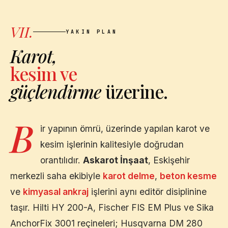
VII.
YAKIN PLAN
Karot,
kesim ve
güçlendirme
üzerine.
B
ir yapının ömrü, üzerinde yapılan karot ve
kesim işlerinin kalitesiyle doğrudan
orantılıdır.
Askarot İnşaat
,
Eskişehir
merkezli saha ekibiyle
karot delme
,
beton kesme
ve
kimyasal ankraj
işlerini aynı editör disiplinine
taşır. Hilti HY 200-A, Fischer FIS EM Plus ve Sika
AnchorFix 3001 reçineleri; Husqvarna DM 280