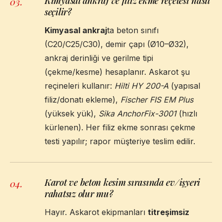
Kimyasal ankraj ve filiz ekme reçetesi nasıl
03
.
seçilir?
Kimyasal ankraj
ta beton sınıfı
(C20/C25/C30), demir çapı (Ø10–Ø32),
ankraj derinliği ve gerilme tipi
(çekme/kesme) hesaplanır. Askarot şu
reçineleri kullanır:
Hilti HY 200-A
(yapısal
filiz/donatı ekleme),
Fischer FIS EM Plus
(yüksek yük),
Sika AnchorFix-3001
(hızlı
kürlenen). Her filiz ekme sonrası çekme
testi yapılır; rapor müşteriye teslim edilir.
Karot ve beton kesim sırasında ev/işyeri
04
.
rahatsız olur mu?
Hayır. Askarot ekipmanları
titreşimsiz