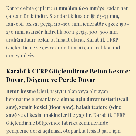
Karot delme çapları:
12 mm'den 600 mm'ye
kadar her
çapta mümkündür. Standart klima deliği 65–75 mm,
fan-coil tesisat geçişi 110–160 mm, jeneratör egzoz 150–
250 mm, asansör hidrolik boru geçişi 300–500 mm
aralığındadır. Askarot İnşaat olarak Karabük CFRP
Güçlendirme ve çevresinde tüm bu çap aralıklarında
deneyimliyiz.
Karabük CFRP Güçlendirme Beton Kesme:
Duvar, Döşeme ve Perde Duvar
Beton kesme
işleri, taşıyıcı olan veya olmayan
betonarme elemanlarda
elmas uçlu duvar testeri (wall
saw)
,
zemin kesici (floor saw)
,
halatlı testere (wire
saw)
ve
el kesim makineleri
ile yapılır. Karabük CFRP
Güçlendirme bölgesinde fabrika zeminlerinde
genişleme derzi açılması, otoparkta tesisat şaftı için