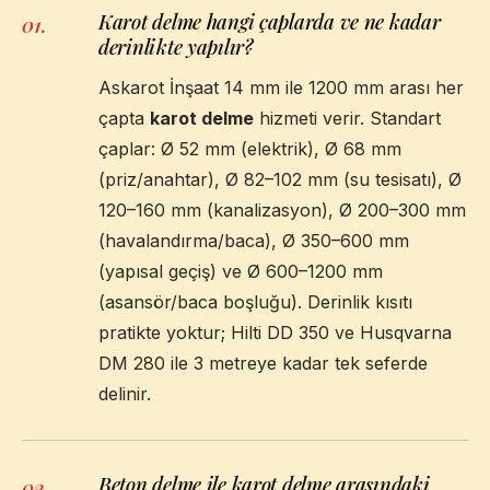
Karot delme hangi çaplarda ve ne kadar
01
.
derinlikte yapılır?
Askarot İnşaat 14 mm ile 1200 mm arası her
çapta
karot delme
hizmeti verir. Standart
çaplar: Ø 52 mm (elektrik), Ø 68 mm
(priz/anahtar), Ø 82–102 mm (su tesisatı), Ø
120–160 mm (kanalizasyon), Ø 200–300 mm
(havalandırma/baca), Ø 350–600 mm
(yapısal geçiş) ve Ø 600–1200 mm
(asansör/baca boşluğu). Derinlik kısıtı
pratikte yoktur; Hilti DD 350 ve Husqvarna
DM 280 ile 3 metreye kadar tek seferde
delinir.
Beton delme ile karot delme arasındaki
02
.