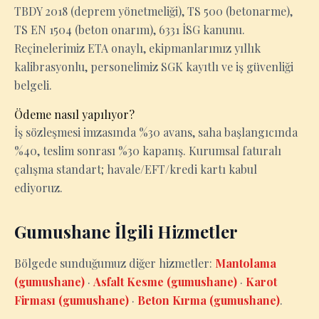
TBDY 2018 (deprem yönetmeliği), TS 500 (betonarme),
TS EN 1504 (beton onarım), 6331 İSG kanunu.
Reçinelerimiz ETA onaylı, ekipmanlarımız yıllık
kalibrasyonlu, personelimiz SGK kayıtlı ve iş güvenliği
belgeli.
Ödeme nasıl yapılıyor?
İş sözleşmesi imzasında %30 avans, saha başlangıcında
%40, teslim sonrası %30 kapanış. Kurumsal faturalı
çalışma standart; havale/EFT/kredi kartı kabul
ediyoruz.
Gumushane İlgili Hizmetler
Bölgede sunduğumuz diğer hizmetler:
Mantolama
(gumushane)
·
Asfalt Kesme (gumushane)
·
Karot
Firması (gumushane)
·
Beton Kırma (gumushane)
.