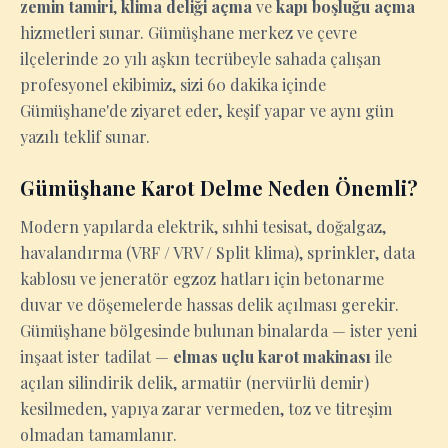
zemin tamiri
,
klima deliği açma
ve
kapı boşluğu açma
hizmetleri sunar. Gümüşhane merkez ve çevre
ilçelerinde 20 yılı aşkın tecrübeyle sahada çalışan
profesyonel ekibimiz, sizi 60 dakika içinde
Gümüşhane'de ziyaret eder, keşif yapar ve aynı gün
yazılı teklif sunar.
Gümüşhane Karot Delme Neden Önemli?
Modern yapılarda elektrik, sıhhi tesisat, doğalgaz,
havalandırma (VRF / VRV / Split klima), sprinkler, data
kablosu ve jeneratör egzoz hatları için betonarme
duvar ve döşemelerde hassas delik açılması gerekir.
Gümüşhane bölgesinde bulunan binalarda — ister yeni
inşaat ister tadilat —
elmas uçlu karot makinası
ile
açılan silindirik delik, armatür (nervürlü demir)
kesilmeden, yapıya zarar vermeden, toz ve titreşim
olmadan tamamlanır.