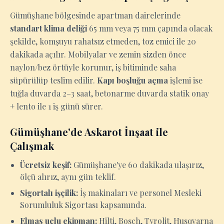
Gümüşhane bölgesinde apartman dairelerinde
standart klima deliği
65 mm veya 75 mm çapında olacak
şekilde, komşuyu rahatsız etmeden, toz emici ile 20
dakikada açılır. Mobilyalar ve zemin sizden önce
naylon/bez örtüyle korunur, iş bitiminde saha
süpürülüp teslim edilir.
Kapı boşluğu açma
işlemi ise
tuğla duvarda 2–3 saat, betonarme duvarda statik onay
+ lento ile 1 iş günü sürer.
Gümüşhane'de Askarot İnşaat ile
Çalışmak
Ücretsiz keşif:
Gümüşhane'ye 60 dakikada ulaşırız,
ölçü alırız, aynı gün teklif.
Sigortalı işçilik:
İş makinaları ve personel Mesleki
Sorumluluk Sigortası kapsamında.
Elmas uçlu ekipman:
Hilti, Bosch, Tyrolit, Husqvarna