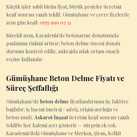
Küçük işler sabit birim fiyat, büyük projeler ücretsiz
keşif sonrası yazılı teklif. Gümüşhane ve çevre ilçelerde
aynı gün keşif:
0555 990 02 31
Sürekli nem, Karadeniz'de betonarme donatısında
paslanma riskini artırır; beton delme öncesi donatı
durumu kontrol edilir, ankrajda ıslak ortam onaylı
reçine kullanılır.
Gümüşhane Beton Delme Fiyatı ve
Süreç Şeffaflığı
Gümüşhane'de
beton delme
fiyatlandırması üç faktöre
bağlıdır: iş hacmi (metraj / adet), erişim zorluğu ve
beton sınıfı.
Askarot İnşaat
ücretsiz keşif sonrası yazılı
teklifte her kalemi ayrı gösterir — sürpriz ek yok.
Karadeniz'deki Gümüşhane ve Merkez, Şiran, Kelkit