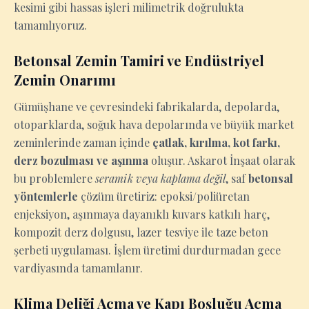
kesimi gibi hassas işleri milimetrik doğrulukta
tamamlıyoruz.
Betonsal Zemin Tamiri ve Endüstriyel
Zemin Onarımı
Gümüşhane ve çevresindeki fabrikalarda, depolarda,
otoparklarda, soğuk hava depolarında ve büyük market
zeminlerinde zaman içinde
çatlak, kırılma, kot farkı,
derz bozulması ve aşınma
oluşur. Askarot İnşaat olarak
bu problemlere
seramik veya kaplama değil
, saf
betonsal
yöntemlerle
çözüm üretiriz: epoksi/poliüretan
enjeksiyon, aşınmaya dayanıklı kuvars katkılı harç,
kompozit derz dolgusu, lazer tesviye ile taze beton
şerbeti uygulaması. İşlem üretimi durdurmadan gece
vardiyasında tamamlanır.
Klima Deliği Açma ve Kapı Boşluğu Açma