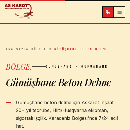
İçeriğe atla
ANA SAYFA
·
BÖLGELER
·
GÜMÜŞHANE BETON DELME
BÖLGE
.
GÜMÜŞHANE
· GÜMÜŞHANE
Gümüşhane Beton Delme
Gümüşhane beton delme için Askarot İnşaat:
20+ yıl tecrübe, Hilti/Husqvarna ekipman,
sigortalı işçilik. Karadeniz Bölgesi'nde 7/24 acil
hat.