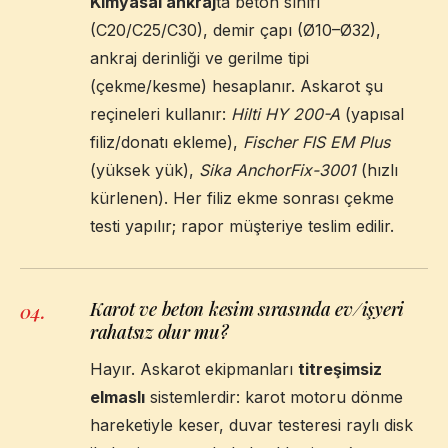
Kimyasal ankraj
ta beton sınıfı
(C20/C25/C30), demir çapı (Ø10–Ø32),
ankraj derinliği ve gerilme tipi
(çekme/kesme) hesaplanır. Askarot şu
reçineleri kullanır:
Hilti HY 200-A
(yapısal
filiz/donatı ekleme),
Fischer FIS EM Plus
(yüksek yük),
Sika AnchorFix-3001
(hızlı
kürlenen). Her filiz ekme sonrası çekme
testi yapılır; rapor müşteriye teslim edilir.
Karot ve beton kesim sırasında ev/işyeri
04
.
rahatsız olur mu?
Hayır. Askarot ekipmanları
titreşimsiz
elmaslı
sistemlerdir: karot motoru dönme
hareketiyle keser, duvar testeresi raylı disk