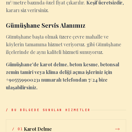
m²/metre bazında özel fiyat çıkarılır.
Keşif ücretsizdir
,
kararı siz verirsiniz.
Gümüşhane Servis Alanımız
Gümüşhane başta olmak üzere çevre mahalle ve
köylerin tamamına hizmet veriyoruz. gibi Gümüşhane
ilçelerinde de aynı kaliteli hizmeti sunuyoruz.
Gümüşhane'de karot delme, beton kesme, betonsal
zemin tamiri veya klima deliği açma işleriniz için
+905559900231 numaralı telefondan 7/24 bize
ulaşabilirsiniz.
/ BU BÖLGEDE SUNULAN HİZMETLER
Karot Delme
/
01