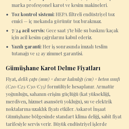
marka profesyonel karot ve kesim makineleri.
Toz kontrol sistemi:
HEPA filtreli endüstriyel toz
emici — iç mekanda görünür toz bırakmaz.
7/24 acil servis:
Gece saat 3'te bile su baskını/kaçak
için acil kesim çağrılarını kabul ederiz.
Yazılı garanti:
Her iş sonrasında imzalı teslim
tutanağı ve 12 ay zimmet garantisi.
Gümüşhane Karot Delme Fiyatları
Fiyat,
delik çapı (mm) × duvar kalınlığı (cm) × beton sınıfı
(C20/C25/C30/C35)
formülüyle hesaplanır. Armatür
yoğunluğu, sahanın erişim güçlüğü (kat yüksekliği,
merdiven, hizmet asansörü yokluğu), su ve elektrik
noktalarına uzaklık fiyatı etkiler. Askarot İnşaat
Gümüşhane bölgesinde standart klima deliği, sabit fiyat
tarifesiyle servis verir. Büyük endüstriyel işlerde