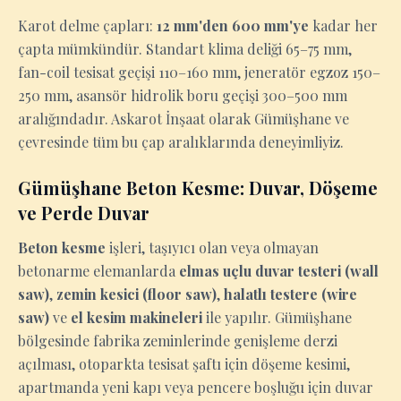
Karot delme çapları:
12 mm'den 600 mm'ye
kadar her
çapta mümkündür. Standart klima deliği 65–75 mm,
fan-coil tesisat geçişi 110–160 mm, jeneratör egzoz 150–
250 mm, asansör hidrolik boru geçişi 300–500 mm
aralığındadır. Askarot İnşaat olarak Gümüşhane ve
çevresinde tüm bu çap aralıklarında deneyimliyiz.
Gümüşhane Beton Kesme: Duvar, Döşeme
ve Perde Duvar
Beton kesme
işleri, taşıyıcı olan veya olmayan
betonarme elemanlarda
elmas uçlu duvar testeri (wall
saw)
,
zemin kesici (floor saw)
,
halatlı testere (wire
saw)
ve
el kesim makineleri
ile yapılır. Gümüşhane
bölgesinde fabrika zeminlerinde genişleme derzi
açılması, otoparkta tesisat şaftı için döşeme kesimi,
apartmanda yeni kapı veya pencere boşluğu için duvar