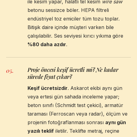
ile kesim yapar, halatlı tel kesim
wire saw
betonu sessizce böler. HEPA filtreli
endüstriyel toz emiciler tüm tozu toplar.
Bitişik daire içinde müşteri varken bile
çalışılabilir. Ses seviyesi kırıcı yıkıma göre
%80 daha azdır
.
Proje öncesi keşif ücretli mi? Ne kadar
05
.
sürede fiyat çıkar?
Keşif ücretsizdir
. Askarot ekibi aynı gün
veya ertesi gün sahada inceleme yapar;
beton sınıfı (Schmidt test çekici), armatür
taraması (Ferroscan veya radar), ölçüm ve
projenin fotoğraflanması sonrası
aynı gün
yazılı teklif
iletilir. Teklifte metraj, reçine