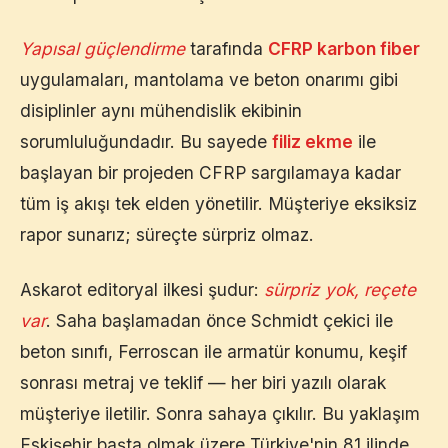
Yapısal güçlendirme
tarafında
CFRP karbon fiber
uygulamaları, mantolama ve beton onarımı gibi
disiplinler aynı mühendislik ekibinin
sorumluluğundadır. Bu sayede
filiz ekme
ile
başlayan bir projeden CFRP sargılamaya kadar
tüm iş akışı tek elden yönetilir. Müşteriye eksiksiz
rapor sunarız; süreçte sürpriz olmaz.
Askarot editoryal ilkesi şudur:
sürpriz yok, reçete
var
. Saha başlamadan önce Schmidt çekici ile
beton sınıfı, Ferroscan ile armatür konumu, keşif
sonrası metraj ve teklif — her biri yazılı olarak
müşteriye iletilir. Sonra sahaya çıkılır. Bu yaklaşım
Eskişehir
başta olmak üzere Türkiye'nin 81 ilinde