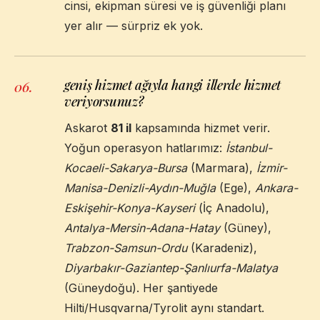
cinsi, ekipman süresi ve iş güvenliği planı
yer alır — sürpriz ek yok.
geniş hizmet ağıyla hangi illerde hizmet
06
.
veriyorsunuz?
Askarot
81 il
kapsamında hizmet verir.
Yoğun operasyon hatlarımız:
İstanbul-
Kocaeli-Sakarya-Bursa
(Marmara),
İzmir-
Manisa-Denizli-Aydın-Muğla
(Ege),
Ankara-
Eskişehir-Konya-Kayseri
(İç Anadolu),
Antalya-Mersin-Adana-Hatay
(Güney),
Trabzon-Samsun-Ordu
(Karadeniz),
Diyarbakır-Gaziantep-Şanlıurfa-Malatya
(Güneydoğu). Her şantiyede
Hilti/Husqvarna/Tyrolit aynı standart.