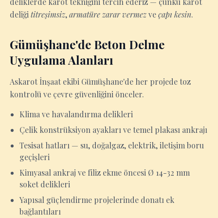
deliklerde karot tekniğini tercih ederiz — çünkü karot
deliği
titreşimsiz
,
armatüre zarar vermez
ve
çapı kesin
.
Gümüşhane'de Beton Delme
Uygulama Alanları
Askarot İnşaat ekibi Gümüşhane'de her projede toz
kontrolü ve çevre güvenliğini önceler.
Klima ve havalandırma delikleri
Çelik konstrüksiyon ayakları ve temel plakası ankrajı
Tesisat hatları — su, doğalgaz, elektrik, iletişim boru
geçişleri
Kimyasal ankraj ve filiz ekme öncesi Ø 14-32 mm
soket delikleri
Yapısal güçlendirme projelerinde donatı ek
bağlantıları