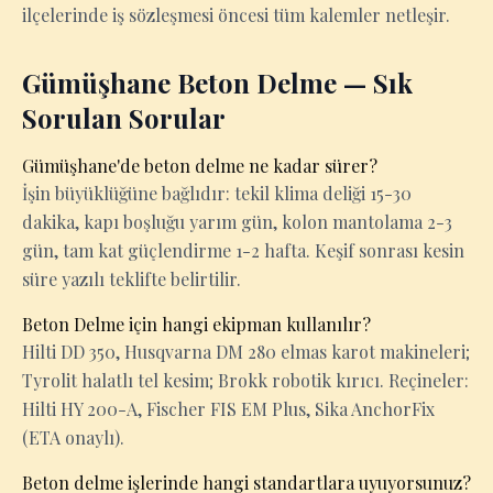
ilçelerinde iş sözleşmesi öncesi tüm kalemler netleşir.
Gümüşhane Beton Delme — Sık
Sorulan Sorular
Gümüşhane'de beton delme ne kadar sürer?
İşin büyüklüğüne bağlıdır: tekil klima deliği 15-30
dakika, kapı boşluğu yarım gün, kolon mantolama 2-3
gün, tam kat güçlendirme 1-2 hafta. Keşif sonrası kesin
süre yazılı teklifte belirtilir.
Beton Delme için hangi ekipman kullanılır?
Hilti DD 350, Husqvarna DM 280 elmas karot makineleri;
Tyrolit halatlı tel kesim; Brokk robotik kırıcı. Reçineler:
Hilti HY 200-A, Fischer FIS EM Plus, Sika AnchorFix
(ETA onaylı).
Beton delme işlerinde hangi standartlara uyuyorsunuz?