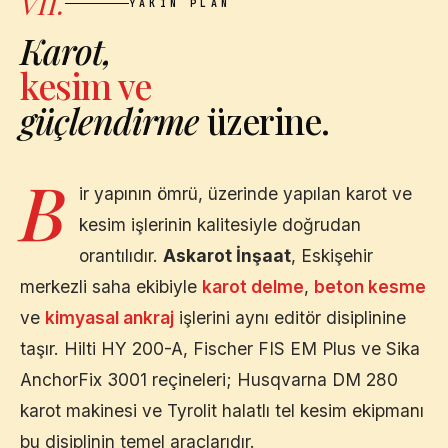
VII.
YAKIN PLAN
Karot,
kesim ve
güçlendirme
üzerine.
B
ir yapının ömrü, üzerinde yapılan karot ve
kesim işlerinin kalitesiyle doğrudan
orantılıdır.
Askarot İnşaat
,
Eskişehir
merkezli saha ekibiyle
karot delme
,
beton kesme
ve
kimyasal ankraj
işlerini aynı editör disiplinine
taşır. Hilti HY 200-A, Fischer FIS EM Plus ve Sika
AnchorFix 3001 reçineleri; Husqvarna DM 280
karot makinesi ve Tyrolit halatlı tel kesim ekipmanı
bu disiplinin temel araçlarıdır.