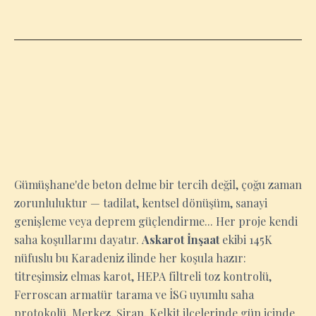
GÜMÜŞHANE
Gümüşhane'de beton delme bir tercih değil, çoğu zaman
zorunluluktur — tadilat, kentsel dönüşüm, sanayi
genişleme veya deprem güçlendirme... Her proje kendi
saha koşullarını dayatır.
Askarot İnşaat
ekibi 145K
nüfuslu bu Karadeniz ilinde her koşula hazır:
titreşimsiz elmas karot, HEPA filtreli toz kontrolü,
Ferroscan armatür tarama ve İSG uyumlu saha
protokolü. Merkez, Şiran, Kelkit ilçelerinde gün içinde