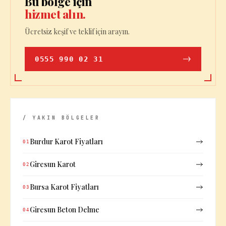
Bu bölge için
hizmet alın.
Ücretsiz keşif ve teklif için arayın.
0555 990 02 31
/ YAKIN BÖLGELER
Burdur Karot Fiyatları
01
Giresun Karot
02
Bursa Karot Fiyatları
03
Giresun Beton Delme
04