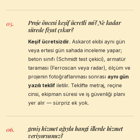
Proje öncesi keşif ücretli mi? Ne kadar
05
.
sürede fiyat çıkar?
Keşif ücretsizdir
. Askarot ekibi aynı gün
veya ertesi gün sahada inceleme yapar;
beton sınıfı (Schmidt test çekici), armatür
taraması (Ferroscan veya radar), ölçüm ve
projenin fotoğraflanması sonrası
aynı gün
yazılı teklif
iletilir. Teklifte metraj, reçine
cinsi, ekipman süresi ve iş güvenliği planı
yer alır — sürpriz ek yok.
geniş hizmet ağıyla hangi illerde hizmet
06
.
veriyorsunuz?