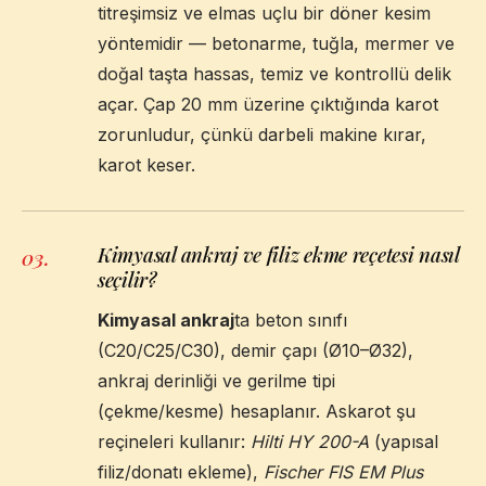
titreşimsiz ve elmas uçlu bir döner kesim
yöntemidir — betonarme, tuğla, mermer ve
doğal taşta hassas, temiz ve kontrollü delik
açar. Çap 20 mm üzerine çıktığında karot
zorunludur, çünkü darbeli makine kırar,
karot keser.
Kimyasal ankraj ve filiz ekme reçetesi nasıl
03
.
seçilir?
Kimyasal ankraj
ta beton sınıfı
(C20/C25/C30), demir çapı (Ø10–Ø32),
ankraj derinliği ve gerilme tipi
(çekme/kesme) hesaplanır. Askarot şu
reçineleri kullanır:
Hilti HY 200-A
(yapısal
filiz/donatı ekleme),
Fischer FIS EM Plus