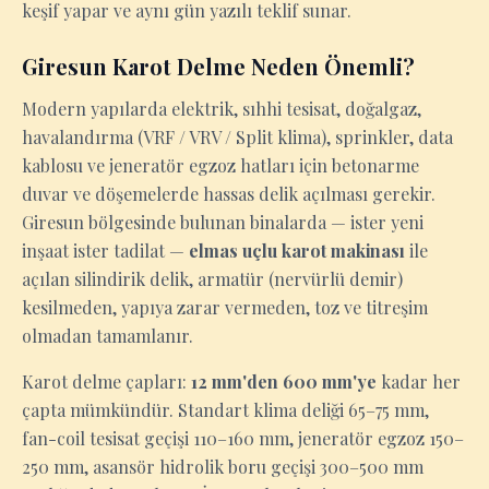
keşif yapar ve aynı gün yazılı teklif sunar.
Giresun Karot Delme Neden Önemli?
Modern yapılarda elektrik, sıhhi tesisat, doğalgaz,
havalandırma (VRF / VRV / Split klima), sprinkler, data
kablosu ve jeneratör egzoz hatları için betonarme
duvar ve döşemelerde hassas delik açılması gerekir.
Giresun bölgesinde bulunan binalarda — ister yeni
inşaat ister tadilat —
elmas uçlu karot makinası
ile
açılan silindirik delik, armatür (nervürlü demir)
kesilmeden, yapıya zarar vermeden, toz ve titreşim
olmadan tamamlanır.
Karot delme çapları:
12 mm'den 600 mm'ye
kadar her
çapta mümkündür. Standart klima deliği 65–75 mm,
fan-coil tesisat geçişi 110–160 mm, jeneratör egzoz 150–
250 mm, asansör hidrolik boru geçişi 300–500 mm