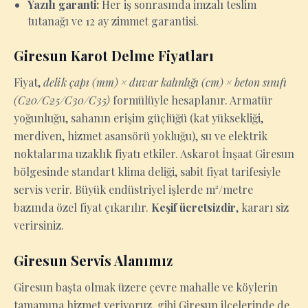
Yazılı garanti:
Her iş sonrasında imzalı teslim
tutanağı ve 12 ay zimmet garantisi.
Giresun Karot Delme Fiyatları
Fiyat,
delik çapı (mm) × duvar kalınlığı (cm) × beton sınıfı
(C20/C25/C30/C35)
formülüyle hesaplanır. Armatür
yoğunluğu, sahanın erişim güçlüğü (kat yüksekliği,
merdiven, hizmet asansörü yokluğu), su ve elektrik
noktalarına uzaklık fiyatı etkiler. Askarot İnşaat Giresun
bölgesinde standart klima deliği, sabit fiyat tarifesiyle
servis verir. Büyük endüstriyel işlerde m²/metre
bazında özel fiyat çıkarılır.
Keşif ücretsizdir
, kararı siz
verirsiniz.
Giresun Servis Alanımız
Giresun başta olmak üzere çevre mahalle ve köylerin
tamamına hizmet veriyoruz. gibi Giresun ilçelerinde de