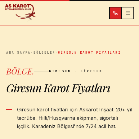
İçeriğe atla
ANA SAYFA
·
BÖLGELER
·
GIRESUN KAROT FIYATLARI
BÖLGE
.
GIRESUN
· GIRESUN
Giresun Karot Fiyatları
Giresun karot fiyatları için Askarot İnşaat: 20+ yıl
tecrübe, Hilti/Husqvarna ekipman, sigortalı
işçilik. Karadeniz Bölgesi'nde 7/24 acil hat.