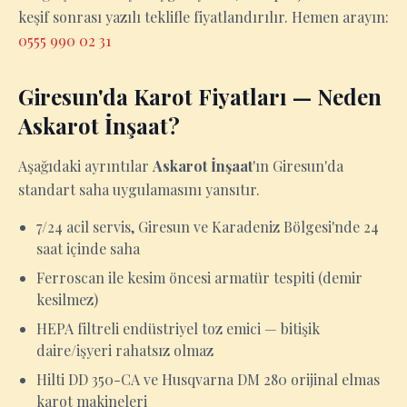
keşif sonrası yazılı teklifle fiyatlandırılır. Hemen arayın:
0555 990 02 31
Giresun'da Karot Fiyatları — Neden
Askarot İnşaat?
Aşağıdaki ayrıntılar
Askarot İnşaat
'ın Giresun'da
standart saha uygulamasını yansıtır.
7/24 acil servis, Giresun ve Karadeniz Bölgesi'nde 24
saat içinde saha
Ferroscan ile kesim öncesi armatür tespiti (demir
kesilmez)
HEPA filtreli endüstriyel toz emici — bitişik
daire/işyeri rahatsız olmaz
Hilti DD 350-CA ve Husqvarna DM 280 orijinal elmas
karot makineleri