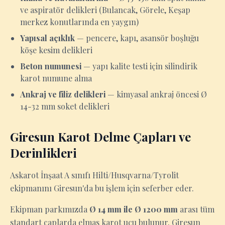
ve aspiratör delikleri (Bulancak, Görele, Keşap
merkez konutlarında en yaygın)
Yapısal açıklık
— pencere, kapı, asansör boşluğu
köşe kesim delikleri
Beton numunesi
— yapı kalite testi için silindirik
karot numune alma
Ankraj ve filiz delikleri
— kimyasal ankraj öncesi Ø
14-32 mm soket delikleri
Giresun Karot Delme Çapları ve
Derinlikleri
Askarot İnşaat A sınıfı Hilti/Husqvarna/Tyrolit
ekipmanını Giresun'da bu işlem için seferber eder.
Ekipman parkımızda
Ø 14 mm ile Ø 1200 mm
arası tüm
standart çaplarda elmas karot ucu bulunur. Giresun