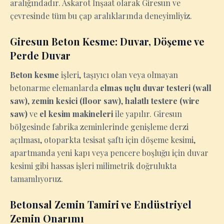
aralığındadır. Askarot İnşaat olarak Giresun ve
çevresinde tüm bu çap aralıklarında deneyimliyiz.
Giresun Beton Kesme: Duvar, Döşeme ve
Perde Duvar
Beton kesme
işleri, taşıyıcı olan veya olmayan
betonarme elemanlarda
elmas uçlu duvar testeri (wall
saw)
,
zemin kesici (floor saw)
,
halatlı testere (wire
saw)
ve
el kesim makineleri
ile yapılır. Giresun
bölgesinde fabrika zeminlerinde genişleme derzi
açılması, otoparkta tesisat şaftı için döşeme kesimi,
apartmanda yeni kapı veya pencere boşluğu için duvar
kesimi gibi hassas işleri milimetrik doğrulukta
tamamlıyoruz.
Betonsal Zemin Tamiri ve Endüstriyel
Zemin Onarımı