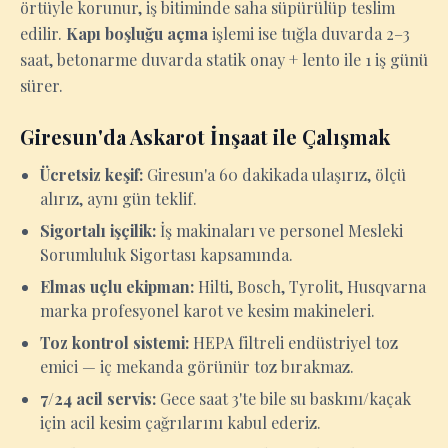
örtüyle korunur, iş bitiminde saha süpürülüp teslim
edilir.
Kapı boşluğu açma
işlemi ise tuğla duvarda 2–3
saat, betonarme duvarda statik onay + lento ile 1 iş günü
sürer.
Giresun'da Askarot İnşaat ile Çalışmak
Ücretsiz keşif:
Giresun'a 60 dakikada ulaşırız, ölçü
alırız, aynı gün teklif.
Sigortalı işçilik:
İş makinaları ve personel Mesleki
Sorumluluk Sigortası kapsamında.
Elmas uçlu ekipman:
Hilti, Bosch, Tyrolit, Husqvarna
marka profesyonel karot ve kesim makineleri.
Toz kontrol sistemi:
HEPA filtreli endüstriyel toz
emici — iç mekanda görünür toz bırakmaz.
7/24 acil servis:
Gece saat 3'te bile su baskını/kaçak
için acil kesim çağrılarını kabul ederiz.