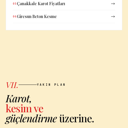
Çanakkale Karot Fiyatları
05
Giresun Beton Kesme
06
VII.
YAKIN PLAN
Karot,
kesim ve
güçlendirme
üzerine.