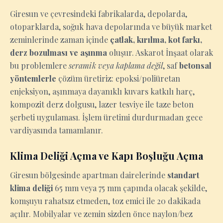
Giresun ve çevresindeki fabrikalarda, depolarda,
otoparklarda, soğuk hava depolarında ve büyük market
zeminlerinde zaman içinde
çatlak, kırılma, kot farkı,
derz bozulması ve aşınma
oluşur. Askarot İnşaat olarak
bu problemlere
seramik veya kaplama değil
, saf
betonsal
yöntemlerle
çözüm üretiriz: epoksi/poliüretan
enjeksiyon, aşınmaya dayanıklı kuvars katkılı harç,
kompozit derz dolgusu, lazer tesviye ile taze beton
şerbeti uygulaması. İşlem üretimi durdurmadan gece
vardiyasında tamamlanır.
Klima Deliği Açma ve Kapı Boşluğu Açma
Giresun bölgesinde apartman dairelerinde
standart
klima deliği
65 mm veya 75 mm çapında olacak şekilde,
komşuyu rahatsız etmeden, toz emici ile 20 dakikada
açılır. Mobilyalar ve zemin sizden önce naylon/bez