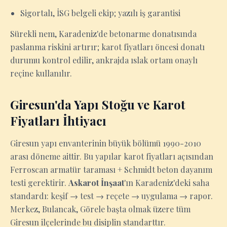
Sigortalı, İSG belgeli ekip; yazılı iş garantisi
Sürekli nem, Karadeniz'de betonarme donatısında
paslanma riskini artırır; karot fiyatları öncesi donatı
durumu kontrol edilir, ankrajda ıslak ortam onaylı
reçine kullanılır.
Giresun'da Yapı Stoğu ve Karot
Fiyatları İhtiyacı
Giresun yapı envanterinin büyük bölümü 1990-2010
arası döneme aittir. Bu yapılar karot fiyatları açısından
Ferroscan armatür taraması + Schmidt beton dayanım
testi gerektirir.
Askarot İnşaat
'ın Karadeniz'deki saha
standardı: keşif → test → reçete → uygulama → rapor.
Merkez, Bulancak, Görele başta olmak üzere tüm
Giresun ilçelerinde bu disiplin standarttır.