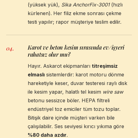
(yüksek yük),
Sika AnchorFix-3001
(hızlı
kürlenen). Her filiz ekme sonrası çekme
testi yapılır; rapor müşteriye teslim edilir.
Karot ve beton kesim sırasında ev/işyeri
04
.
rahatsız olur mu?
Hayır. Askarot ekipmanları
titreşimsiz
elmaslı
sistemlerdir: karot motoru dönme
hareketiyle keser, duvar testeresi raylı disk
ile kesim yapar, halatlı tel kesim
wire saw
betonu sessizce böler. HEPA filtreli
endüstriyel toz emiciler tüm tozu toplar.
Bitişik daire içinde müşteri varken bile
çalışılabilir. Ses seviyesi kırıcı yıkıma göre
%80 daha azdır
.