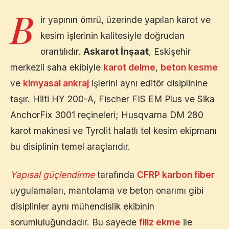
B
ir yapının ömrü, üzerinde yapılan karot ve
kesim işlerinin kalitesiyle doğrudan
orantılıdır.
Askarot İnşaat
,
Eskişehir
merkezli saha ekibiyle
karot delme
,
beton kesme
ve
kimyasal ankraj
işlerini aynı editör disiplinine
taşır. Hilti HY 200-A, Fischer FIS EM Plus ve Sika
AnchorFix 3001 reçineleri; Husqvarna DM 280
karot makinesi ve Tyrolit halatlı tel kesim ekipmanı
bu disiplinin temel araçlarıdır.
Yapısal güçlendirme
tarafında
CFRP karbon fiber
uygulamaları, mantolama ve beton onarımı gibi
disiplinler aynı mühendislik ekibinin
sorumluluğundadır. Bu sayede
filiz ekme
ile