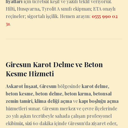
fiyatları
için ücretsiz keşif ve yazılı teklif veriyoruz.
Hilti, Husqvarna, Tyrolit A sınıfı ekipman; ETA onaylı
reçineler; sigortalı işçilik. Hemen arayın:
0555 990 02
31
.
Giresun Karot Delme ve Beton
Kesme Hizmeti
Askarot İnşaat
,
Giresun
bölgesinde
karot delme
,
beton kesme
,
beton delme
,
beton kırma
,
betonsal
zemin tamiri
,
klima deliği açma
ve
kapı boşluğu açma
hizmetleri sunar. Giresun merkez ve çevre ilçelerinde
20 yılı aşkın tecrübeyle sahada çalışan profesyonel
ekibimiz, sizi 60 dakika içinde Giresun'da ziyaret eder,