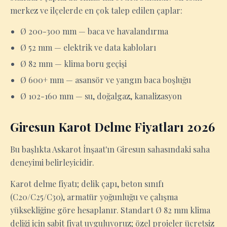
merkez ve ilçelerde en çok talep edilen çaplar:
Ø 200-300 mm — baca ve havalandırma
Ø 52 mm — elektrik ve data kabloları
Ø 82 mm — klima boru geçişi
Ø 600+ mm — asansör ve yangın baca boşluğu
Ø 102-160 mm — su, doğalgaz, kanalizasyon
Giresun Karot Delme Fiyatları 2026
Bu başlıkta Askarot İnşaat'ın Giresun sahasındaki saha
deneyimi belirleyicidir.
Karot delme fiyatı; delik çapı, beton sınıfı
(C20/C25/C30), armatür yoğunluğu ve çalışma
yüksekliğine göre hesaplanır. Standart Ø 82 mm klima
deliği için sabit fiyat uyguluyoruz; özel projeler ücretsiz