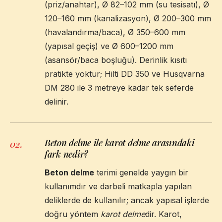
(priz/anahtar), Ø 82–102 mm (su tesisatı), Ø
120–160 mm (kanalizasyon), Ø 200–300 mm
(havalandırma/baca), Ø 350–600 mm
(yapısal geçiş) ve Ø 600–1200 mm
(asansör/baca boşluğu). Derinlik kısıtı
pratikte yoktur; Hilti DD 350 ve Husqvarna
DM 280 ile 3 metreye kadar tek seferde
delinir.
Beton delme ile karot delme arasındaki
02
.
fark nedir?
Beton delme
terimi genelde yaygın bir
kullanımdır ve darbeli matkapla yapılan
deliklerde de kullanılır; ancak yapısal işlerde
doğru yöntem
karot delme
dir. Karot,