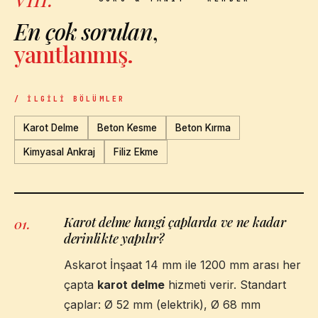
En çok sorulan
,
yanıtlanmış.
/ İLGILI BÖLÜMLER
Karot Delme
Beton Kesme
Beton Kırma
Kimyasal Ankraj
Filiz Ekme
Karot delme hangi çaplarda ve ne kadar
01
.
derinlikte yapılır?
Askarot İnşaat 14 mm ile 1200 mm arası her
çapta
karot delme
hizmeti verir. Standart
çaplar: Ø 52 mm (elektrik), Ø 68 mm