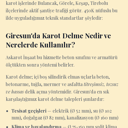
karot işlerinde Bulancak, Görele, Keşap, Tirebolu
ilçelerinde aktif şantiye trafiği görür. 450K nüfuslu bu
ilde uyguladığımız teknik standartlar şöyledir:
Giresun'da Karot Delme Nedir ve
Nerelerde Kullanılır?
Askarot İnşaat bu hizmette beton sınıfını ve armatürü
ölçtükten sonra yöntemi belirler.
Karot delme; içi boş silindirik elmas uçlarla beton,
betonarme, tuğla, mermer ve asfaltta
titreşimsiz, tozsuz
ve hassas
delik açma yöntemidir. Giresun'da en sık
karşılaştığımız karot delme talepleri şunlardır:
Tesisat geçişleri
— elektrik (Ø 52 mm), su (Ø 102
mm), doğalgaz (Ø 82 mm), kanalizasyon (Ø 160 mm)
Klima ve havalandırma
— Ø 75-150 mm split klima