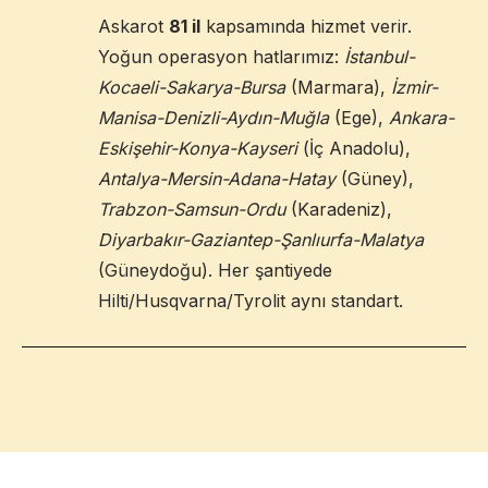
Askarot
81 il
kapsamında hizmet verir.
Yoğun operasyon hatlarımız:
İstanbul-
Kocaeli-Sakarya-Bursa
(Marmara),
İzmir-
Manisa-Denizli-Aydın-Muğla
(Ege),
Ankara-
Eskişehir-Konya-Kayseri
(İç Anadolu),
Antalya-Mersin-Adana-Hatay
(Güney),
Trabzon-Samsun-Ordu
(Karadeniz),
Diyarbakır-Gaziantep-Şanlıurfa-Malatya
(Güneydoğu). Her şantiyede
Hilti/Husqvarna/Tyrolit aynı standart.