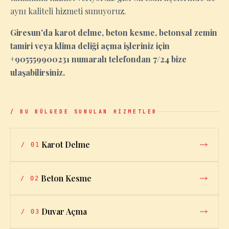
aynı kaliteli hizmeti sunuyoruz.
Giresun'da karot delme, beton kesme, betonsal zemin
tamiri veya klima deliği açma işleriniz için
+905559900231 numaralı telefondan 7/24 bize
ulaşabilirsiniz.
/ BU BÖLGEDE SUNULAN HİZMETLER
Karot Delme
/
01
Beton Kesme
/
02
Duvar Açma
/
03