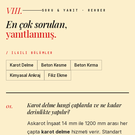
VIII.
SORU & YANIT · REHBER
En çok sorulan
,
yanıtlanmış.
/ İLGILI BÖLÜMLER
Karot Delme
Beton Kesme
Beton Kırma
Kimyasal Ankraj
Filiz Ekme
Karot delme hangi çaplarda ve ne kadar
01
.
derinlikte yapılır?
Askarot İnşaat 14 mm ile 1200 mm arası her
çapta
karot delme
hizmeti verir. Standart