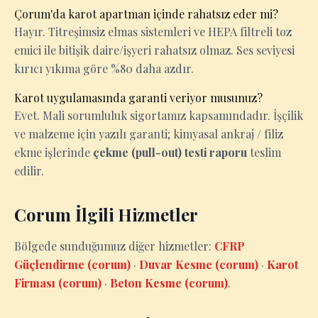
Çorum'da karot apartman içinde rahatsız eder mi?
Hayır. Titreşimsiz elmas sistemleri ve HEPA filtreli toz
emici ile bitişik daire/işyeri rahatsız olmaz. Ses seviyesi
kırıcı yıkıma göre %80 daha azdır.
Karot uygulamasında garanti veriyor musunuz?
Evet. Mali sorumluluk sigortamız kapsamındadır. İşçilik
ve malzeme için yazılı garanti; kimyasal ankraj / filiz
ekme işlerinde
çekme (pull-out) testi raporu
teslim
edilir.
Corum İlgili Hizmetler
Bölgede sunduğumuz diğer hizmetler:
CFRP
Güçlendirme (corum)
·
Duvar Kesme (corum)
·
Karot
Firması (corum)
·
Beton Kesme (corum)
.