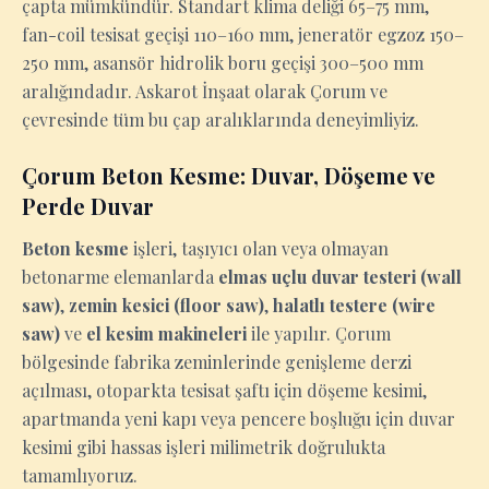
çapta mümkündür. Standart klima deliği 65–75 mm,
fan-coil tesisat geçişi 110–160 mm, jeneratör egzoz 150–
250 mm, asansör hidrolik boru geçişi 300–500 mm
aralığındadır. Askarot İnşaat olarak Çorum ve
çevresinde tüm bu çap aralıklarında deneyimliyiz.
Çorum Beton Kesme: Duvar, Döşeme ve
Perde Duvar
Beton kesme
işleri, taşıyıcı olan veya olmayan
betonarme elemanlarda
elmas uçlu duvar testeri (wall
saw)
,
zemin kesici (floor saw)
,
halatlı testere (wire
saw)
ve
el kesim makineleri
ile yapılır. Çorum
bölgesinde fabrika zeminlerinde genişleme derzi
açılması, otoparkta tesisat şaftı için döşeme kesimi,
apartmanda yeni kapı veya pencere boşluğu için duvar
kesimi gibi hassas işleri milimetrik doğrulukta
tamamlıyoruz.