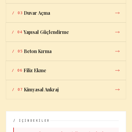
Duvar Açma
/
03
Yapısal Güçlendirme
/
04
Beton Kırma
/
05
Filiz Ekme
/
06
Kimyasal Ankraj
/
07
/ İÇİNDEKİLER