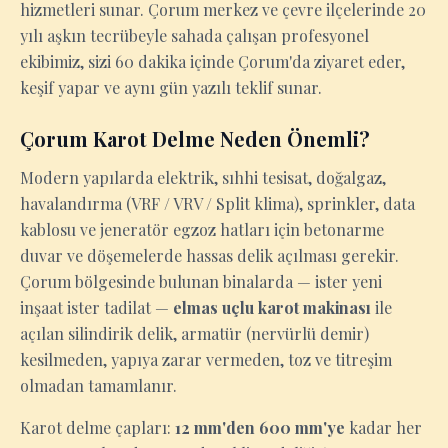
hizmetleri sunar. Çorum merkez ve çevre ilçelerinde 20
yılı aşkın tecrübeyle sahada çalışan profesyonel
ekibimiz, sizi 60 dakika içinde Çorum'da ziyaret eder,
keşif yapar ve aynı gün yazılı teklif sunar.
Çorum Karot Delme Neden Önemli?
Modern yapılarda elektrik, sıhhi tesisat, doğalgaz,
havalandırma (VRF / VRV / Split klima), sprinkler, data
kablosu ve jeneratör egzoz hatları için betonarme
duvar ve döşemelerde hassas delik açılması gerekir.
Çorum bölgesinde bulunan binalarda — ister yeni
inşaat ister tadilat —
elmas uçlu karot makinası
ile
açılan silindirik delik, armatür (nervürlü demir)
kesilmeden, yapıya zarar vermeden, toz ve titreşim
olmadan tamamlanır.
Karot delme çapları:
12 mm'den 600 mm'ye
kadar her