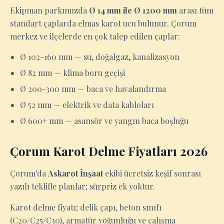
Ekipman parkımızda
Ø 14 mm ile Ø 1200 mm
arası tüm
standart çaplarda elmas karot ucu bulunur. Çorum
merkez ve ilçelerde en çok talep edilen çaplar:
Ø 102-160 mm — su, doğalgaz, kanalizasyon
Ø 82 mm — klima boru geçişi
Ø 200-300 mm — baca ve havalandırma
Ø 52 mm — elektrik ve data kabloları
Ø 600+ mm — asansör ve yangın baca boşluğu
Çorum Karot Delme Fiyatları 2026
Çorum'da
Askarot İnşaat
ekibi ücretsiz keşif sonrası
yazılı teklifle planlar; sürpriz ek yoktur.
Karot delme fiyatı; delik çapı, beton sınıfı
(C20/C25/C30), armatür yoğunluğu ve çalışma