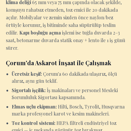
klima deliği
65 mm veya 75 mm çapında olacak şekilde,
komşuyu rahatsız etmeden, toz emici ile 20 dakikada
açılır. Mobilyalar ve zemin sizden önce naylon/bez
örtüyle korunur, iş bitiminde saha süpürülüp teslim
edilir.
Kapı boşluğu açma
işlemi ise tuğla duvarda 2–3
saat, betonarme duvarda statik onay + lento ile 1 iş günü
sürer.
Çorum'da Askarot İnşaat ile Çalışmak
Ücretsiz keşif:
Çorum'a 60 dakikada ulaşırız, ölçü
alırız, aynı gün teklif.
Sigortalı işçilik:
İş makinaları ve personel Mesleki
Sorumluluk Sigortası kapsamında.
Elmas uçlu ekipman:
Hilti, Bosch, Tyrolit, Husqvarna
marka profesyonel karot ve kesim makineleri.
Toz kontrol sistemi:
HEPA filtreli endüstriyel toz
emici — iç mekanda görünür toz bırakmaz.