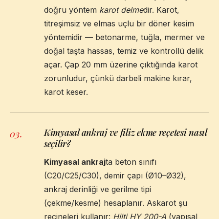
doğru yöntem
karot delme
dir. Karot,
titreşimsiz ve elmas uçlu bir döner kesim
yöntemidir — betonarme, tuğla, mermer ve
doğal taşta hassas, temiz ve kontrollü delik
açar. Çap 20 mm üzerine çıktığında karot
zorunludur, çünkü darbeli makine kırar,
karot keser.
Kimyasal ankraj ve filiz ekme reçetesi nasıl
03
.
seçilir?
Kimyasal ankraj
ta beton sınıfı
(C20/C25/C30), demir çapı (Ø10–Ø32),
ankraj derinliği ve gerilme tipi
(çekme/kesme) hesaplanır. Askarot şu
reçineleri kullanır:
Hilti HY 200-A
(yapısal