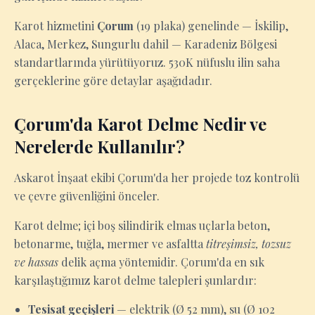
Karot hizmetini
Çorum
(19 plaka) genelinde — İskilip,
Alaca, Merkez, Sungurlu dahil — Karadeniz Bölgesi
standartlarında yürütüyoruz. 530K nüfuslu ilin saha
gerçeklerine göre detaylar aşağıdadır.
Çorum'da Karot Delme Nedir ve
Nerelerde Kullanılır?
Askarot İnşaat ekibi Çorum'da her projede toz kontrolü
ve çevre güvenliğini önceler.
Karot delme; içi boş silindirik elmas uçlarla beton,
betonarme, tuğla, mermer ve asfaltta
titreşimsiz, tozsuz
ve hassas
delik açma yöntemidir. Çorum'da en sık
karşılaştığımız karot delme talepleri şunlardır:
Tesisat geçişleri
— elektrik (Ø 52 mm), su (Ø 102