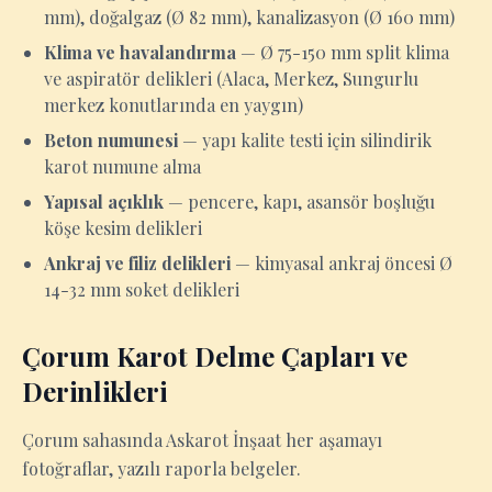
mm), doğalgaz (Ø 82 mm), kanalizasyon (Ø 160 mm)
Klima ve havalandırma
— Ø 75-150 mm split klima
ve aspiratör delikleri (Alaca, Merkez, Sungurlu
merkez konutlarında en yaygın)
Beton numunesi
— yapı kalite testi için silindirik
karot numune alma
Yapısal açıklık
— pencere, kapı, asansör boşluğu
köşe kesim delikleri
Ankraj ve filiz delikleri
— kimyasal ankraj öncesi Ø
14-32 mm soket delikleri
Çorum Karot Delme Çapları ve
Derinlikleri
Çorum sahasında Askarot İnşaat her aşamayı
fotoğraflar, yazılı raporla belgeler.