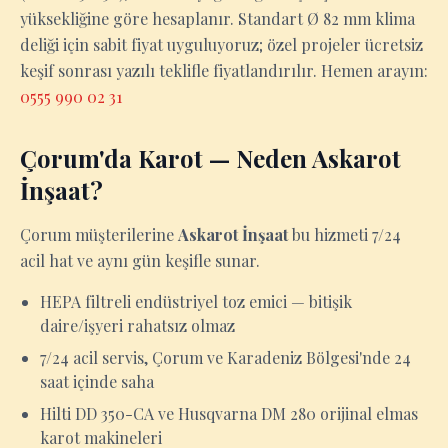
yüksekliğine göre hesaplanır. Standart Ø 82 mm klima
deliği için sabit fiyat uyguluyoruz; özel projeler ücretsiz
keşif sonrası yazılı teklifle fiyatlandırılır. Hemen arayın:
0555 990 02 31
Çorum'da Karot — Neden Askarot
İnşaat?
Çorum müşterilerine
Askarot İnşaat
bu hizmeti 7/24
acil hat ve aynı gün keşifle sunar.
HEPA filtreli endüstriyel toz emici — bitişik
daire/işyeri rahatsız olmaz
7/24 acil servis, Çorum ve Karadeniz Bölgesi'nde 24
saat içinde saha
Hilti DD 350-CA ve Husqvarna DM 280 orijinal elmas
karot makineleri