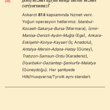
06
.
veriyorsunuz?
Askarot
81 il
kapsamında hizmet verir.
Yoğun operasyon hatlarımız:
İstanbul-
Kocaeli-Sakarya-Bursa
(Marmara),
İzmir-
Manisa-Denizli-Aydın-Muğla
(Ege),
Ankara-
Eskişehir-Konya-Kayseri
(İç Anadolu),
Antalya-Mersin-Adana-Hatay
(Güney),
Trabzon-Samsun-Ordu
(Karadeniz),
Diyarbakır-Gaziantep-Şanlıurfa-Malatya
(Güneydoğu). Her şantiyede
Hilti/Husqvarna/Tyrolit aynı standart.