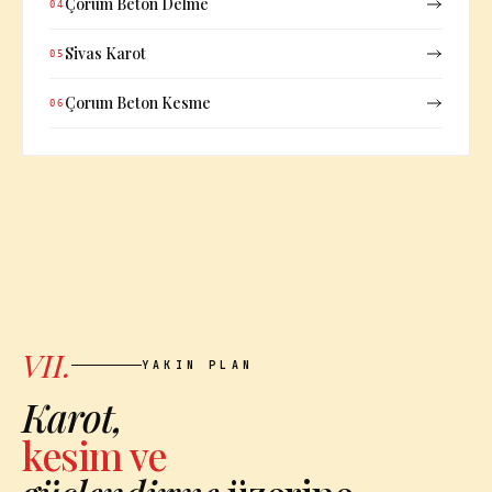
Çorum Beton Delme
04
Sivas Karot
05
Çorum Beton Kesme
06
VII.
YAKIN PLAN
Karot,
kesim ve