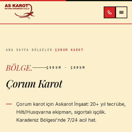
İçeriğe atla
ANA SAYFA
·
BÖLGELER
·
ÇORUM KAROT
BÖLGE
.
ÇORUM
· ÇORUM
Çorum Karot
Çorum karot için Askarot İnşaat: 20+ yıl tecrübe,
Hilti/Husqvarna ekipman, sigortalı işçilik.
Karadeniz Bölgesi'nde 7/24 acil hat.