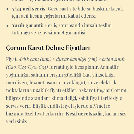
7/24 acil servis:
Gece saat 3'te bile su baskını/kaçak
için acil kesim çağrılarını kabul ederiz.
Yazılı garanti:
Her iş sonrasında imzalı teslim
tutanağı ve 12 ay zimmet garantisi.
Çorum Karot Delme Fiyatları
Fiyat,
delik çapı (mm) × duvar kalınlığı (cm) × beton sınıfı
(C20/C25/C30/C35)
formülüyle hesaplanır. Armatür
yoğunluğu, sahanın erişim güçlüğü (kat yüksekliği,
merdiven, hizmet asansörü yokluğu), su ve elektrik
noktalarına uzaklık fiyatı etkiler. Askarot İnşaat Çorum
bölgesinde standart klima deliği, sabit fiyat tarifesiyle
servis verir. Büyük endüstriyel işlerde m²/metre
bazında özel fiyat çıkarılır.
Keşif ücretsizdir
, kararı siz
verirsiniz.