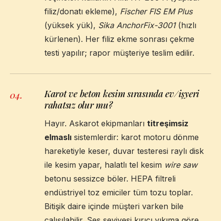
filiz/donatı ekleme),
Fischer FIS EM Plus
(yüksek yük),
Sika AnchorFix-3001
(hızlı
kürlenen). Her filiz ekme sonrası çekme
testi yapılır; rapor müşteriye teslim edilir.
Karot ve beton kesim sırasında ev/işyeri
04
.
rahatsız olur mu?
Hayır. Askarot ekipmanları
titreşimsiz
elmaslı
sistemlerdir: karot motoru dönme
hareketiyle keser, duvar testeresi raylı disk
ile kesim yapar, halatlı tel kesim
wire saw
betonu sessizce böler. HEPA filtreli
endüstriyel toz emiciler tüm tozu toplar.
Bitişik daire içinde müşteri varken bile
çalışılabilir. Ses seviyesi kırıcı yıkıma göre