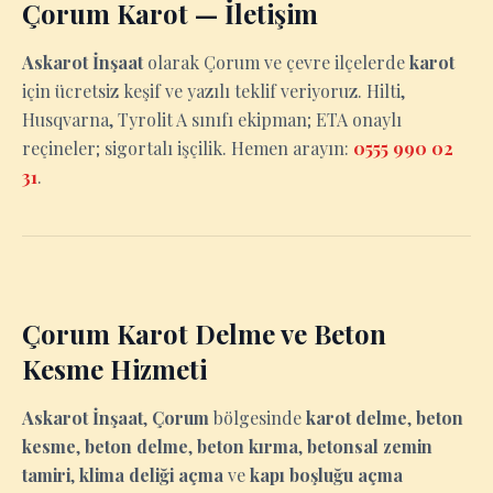
Çorum Karot — İletişim
Askarot İnşaat
olarak Çorum ve çevre ilçelerde
karot
için ücretsiz keşif ve yazılı teklif veriyoruz. Hilti,
Husqvarna, Tyrolit A sınıfı ekipman; ETA onaylı
reçineler; sigortalı işçilik. Hemen arayın:
0555 990 02
31
.
Çorum Karot Delme ve Beton
Kesme Hizmeti
Askarot İnşaat
,
Çorum
bölgesinde
karot delme
,
beton
kesme
,
beton delme
,
beton kırma
,
betonsal zemin
tamiri
,
klima deliği açma
ve
kapı boşluğu açma