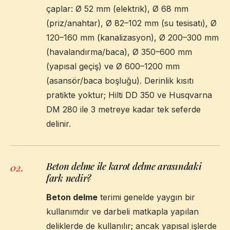
çaplar: Ø 52 mm (elektrik), Ø 68 mm
(priz/anahtar), Ø 82–102 mm (su tesisatı), Ø
120–160 mm (kanalizasyon), Ø 200–300 mm
(havalandırma/baca), Ø 350–600 mm
(yapısal geçiş) ve Ø 600–1200 mm
(asansör/baca boşluğu). Derinlik kısıtı
pratikte yoktur; Hilti DD 350 ve Husqvarna
DM 280 ile 3 metreye kadar tek seferde
delinir.
Beton delme ile karot delme arasındaki
02
.
fark nedir?
Beton delme
terimi genelde yaygın bir
kullanımdır ve darbeli matkapla yapılan
deliklerde de kullanılır; ancak yapısal işlerde