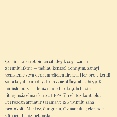
ÇORUM
Çorum'da karot bir tercih değil, çoğu zaman
zorunluluktur — tadilat, kentsel dönüşüm, sanayi
genişleme veya deprem güçlendirme... Her proje kendi
saha koşullarını dayatır.
Askarot İnşaat
ekibi 530K
nüfuslu bu Karadeniz ilinde her koşula hazır:
titreşimsiz elmas karot, HEPA filtreli toz kontrolü,
Ferroscan armatür tarama ve İSG uyumlu saha
protokolü. Merkez, Sungurlu, Osmancık ilçelerinde
gün içinde hizmet başlar.