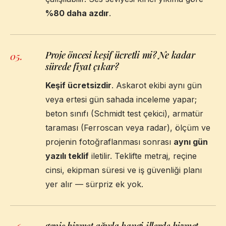
%80 daha azdır
.
Proje öncesi keşif ücretli mi? Ne kadar
05
.
sürede fiyat çıkar?
Keşif ücretsizdir
. Askarot ekibi aynı gün
veya ertesi gün sahada inceleme yapar;
beton sınıfı (Schmidt test çekici), armatür
taraması (Ferroscan veya radar), ölçüm ve
projenin fotoğraflanması sonrası
aynı gün
yazılı teklif
iletilir. Teklifte metraj, reçine
cinsi, ekipman süresi ve iş güvenliği planı
yer alır — sürpriz ek yok.
geniş hizmet ağıyla hangi illerde hizmet