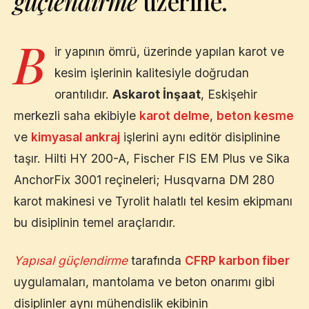
güçlendirme
üzerine.
B
ir yapının ömrü, üzerinde yapılan karot ve
kesim işlerinin kalitesiyle doğrudan
orantılıdır.
Askarot İnşaat
,
Eskişehir
merkezli saha ekibiyle
karot delme
,
beton kesme
ve
kimyasal ankraj
işlerini aynı editör disiplinine
taşır. Hilti HY 200-A, Fischer FIS EM Plus ve Sika
AnchorFix 3001 reçineleri; Husqvarna DM 280
karot makinesi ve Tyrolit halatlı tel kesim ekipmanı
bu disiplinin temel araçlarıdır.
Yapısal güçlendirme
tarafında
CFRP karbon fiber
uygulamaları, mantolama ve beton onarımı gibi
disiplinler aynı mühendislik ekibinin