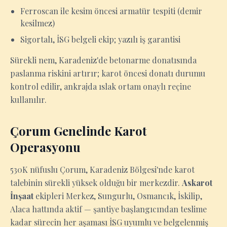
Ferroscan ile kesim öncesi armatür tespiti (demir
kesilmez)
Sigortalı, İSG belgeli ekip; yazılı iş garantisi
Sürekli nem, Karadeniz'de betonarme donatısında
paslanma riskini artırır; karot öncesi donatı durumu
kontrol edilir, ankrajda ıslak ortam onaylı reçine
kullanılır.
Çorum Genelinde Karot
Operasyonu
530K nüfuslu Çorum, Karadeniz Bölgesi'nde karot
talebinin sürekli yüksek olduğu bir merkezdir.
Askarot
İnşaat
ekipleri Merkez, Sungurlu, Osmancık, İskilip,
Alaca hattında aktif — şantiye başlangıcından teslime
kadar sürecin her aşaması İSG uyumlu ve belgelenmiş