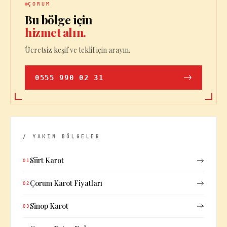
ÇORUM
Bu bölge için
hizmet alın.
Ücretsiz keşif ve teklif için arayın.
0555 990 02 31
/ YAKIN BÖLGELER
Siirt Karot
01
Çorum Karot Fiyatları
02
Sinop Karot
03