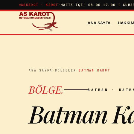
İçeriğe atla
ASKAROT · KAROT
·
HAFTA İÇI: 08.00-19.00 | CUMA
ANA SAYFA
HAKKIM
ANA SAYFA
·
BÖLGELER
·
BATMAN KAROT
BÖLGE
.
BATMAN
· BATM
Batman Ka