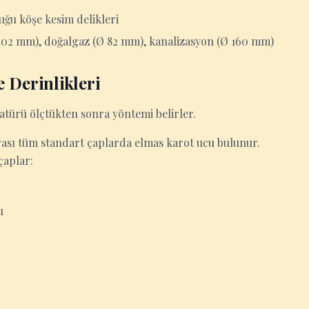
uğu köşe kesim delikleri
 102 mm), doğalgaz (Ø 82 mm), kanalizasyon (Ø 160 mm)
 Derinlikleri
atürü ölçtükten sonra yöntemi belirler.
ası tüm standart çaplarda elmas karot ucu bulunur.
çaplar:
u