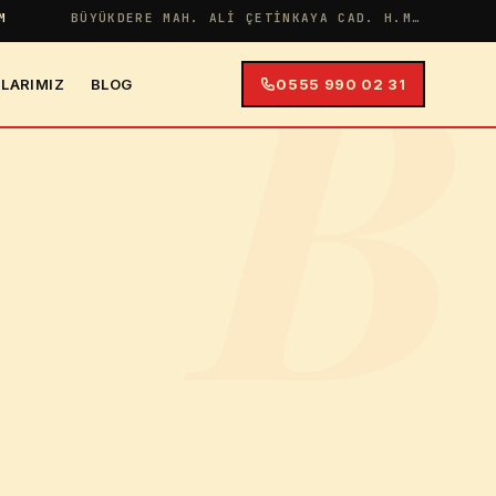
B
M
BÜYÜKDERE MAH. ALI ÇETINKAYA CAD. H.MERYEM APT NO:38 İÇ KAPI NO:4
LARIMIZ
BLOG
0555 990 02 31