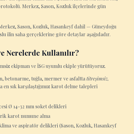
rotokolü. Merkez, Sason, Kozluk ilçelerinde gün
 Merkez, Sason, Kozluk, Hasankeyf dahil — Güneydoğu
lu ilin saha gerçeklerine göre detaylar aşağıdadır.
e Nerelerde Kullanılır?
şimsiz ekipman ve İSG uyumlu ekiple yürütüyoruz.
ton, betonarme, tuğla, mermer ve asfaltta
titreşimsiz,
 en sık karşılaştığımız karot delme talepleri
esi Ø 14-32 mm soket delikleri
ndirik karot numune alma
lima ve aspiratör delikleri (Sason, Kozluk, Hasankeyf