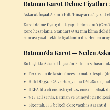
Batman Karot Delme Fiyatları
Askarot İnşaat A sınıfı Hilti/Husqvarna/Tyrolit 
Karot delme fiyatı; delik çapı, beton sınıfı (C2
göre hesaplanır. Standart Ø 82 mm klima deliği iç
sonrası yazılı teklifle fiyatlandırılır. Hemen ara
Batman'da Karot — Neden Aska
Bu başlıkta Askarot İnşaat'ın Batman sahasındaki
Ferroscan ile kesim öncesi armatür tespiti (d
Hilti DD 350-CA ve Husqvarna DM 280 orijinal
HEPA filtreli endüstriyel toz emici — bitişik d
7/24 acil servis, Batman ve Güneydoğu Bölgesi
Sigortalı, İSG belgeli ekip; yazılı iş garantisi