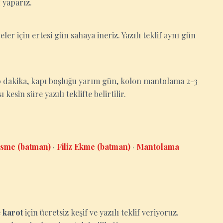
 yaparız.
eler için ertesi gün sahaya ineriz. Yazılı teklif aynı gün
-30 dakika, kapı boşluğu yarım gün, kolon mantolama 2-3
esin süre yazılı teklifte belirtilir.
sme (batman)
·
Filiz Ekme (batman)
·
Mantolama
e
karot
için ücretsiz keşif ve yazılı teklif veriyoruz.