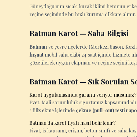
Güneydoğu'nun sıcak-kurak iklimi betonun erken
reçine seçiminde bu hızlı kuruma dikkate alınır.
Batman Karot — Saha Bilgisi
Batman
ve çevre ilçelerde (Merkez, Sason, Kozl
İnşaat
mobil saha ekibi 24 saat içinde hizmete ul
gözetilerek uygun ekipman ve reçine seçimi keşif
Batman Karot — Sık Sorulan S
Karot uygulamasında garanti veriyor musunuz?
Evet. Mali sorumluluk sigortamız kapsamındadır. 
/ filiz ekme işlerinde
çekme (pull-out) testi rap
Batman'da karot fiyatı nasıl belirlenir?
Fiyat; iş kapsamı, erişim, beton sınıfı ve saha k