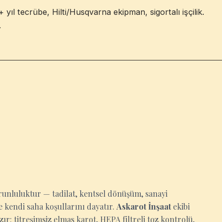
yıl tecrübe, Hilti/Husqvarna ekipman, sigortalı işçilik.
.
runluluktur — tadilat, kentsel dönüşüm, sanayi
 kendi saha koşullarını dayatır.
Askarot İnşaat
ekibi
r: titreşimsiz elmas karot, HEPA filtreli toz kontrolü,