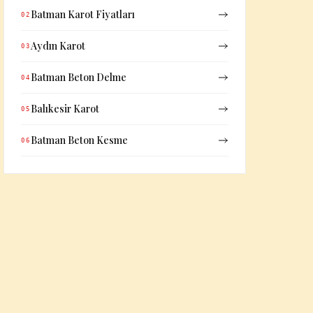
Batman Karot Fiyatları
02
Aydın Karot
03
Batman Beton Delme
04
Balıkesir Karot
05
Batman Beton Kesme
06