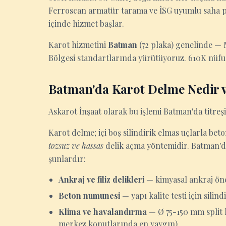
Ferroscan armatür tarama ve İSG uyumlu saha p
içinde hizmet başlar.
Karot hizmetini
Batman
(72 plaka) genelinde —
Bölgesi standartlarında yürütüyoruz. 610K nüfus
Batman'da Karot Delme Nedir v
Askarot İnşaat olarak bu işlemi Batman'da titre
Karot delme; içi boş silindirik elmas uçlarla be
tozsuz ve hassas
delik açma yöntemidir. Batman'da
şunlardır:
Ankraj ve filiz delikleri
— kimyasal ankraj önc
Beton numunesi
— yapı kalite testi için sili
Klima ve havalandırma
— Ø 75-150 mm split k
merkez konutlarında en yaygın)