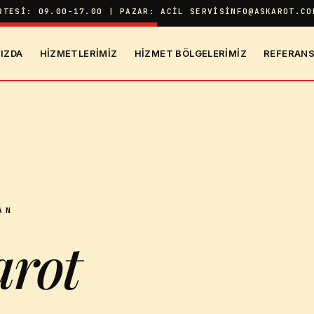
RTESI: 09.00-17.00 | PAZAR: ACIL SERVIS
INFO@ASKAROT.CO
IZDA
HIZMETLERIMIZ
HIZMET BÖLGELERIMIZ
REFERANS
AN
rot