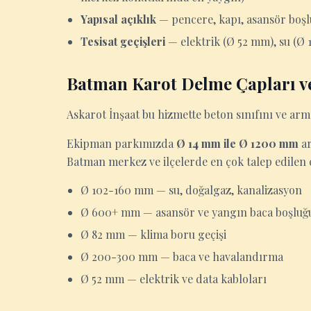
Yapısal açıklık
— pencere, kapı, asansör boşl
Tesisat geçişleri
— elektrik (Ø 52 mm), su (Ø
Batman Karot Delme Çapları ve
Askarot İnşaat bu hizmette beton sınıfını ve arm
Ekipman parkımızda
Ø 14 mm ile Ø 1200 mm
ar
Batman merkez ve ilçelerde en çok talep edilen 
Ø 102-160 mm — su, doğalgaz, kanalizasyon
Ø 600+ mm — asansör ve yangın baca boşluğ
Ø 82 mm — klima boru geçişi
Ø 200-300 mm — baca ve havalandırma
Ø 52 mm — elektrik ve data kabloları