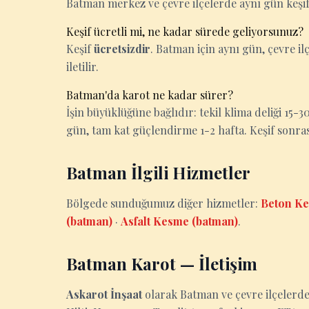
Batman merkez ve çevre ilçelerde aynı gün keşif
Keşif ücretli mi, ne kadar sürede geliyorsunuz?
Keşif
ücretsizdir
. Batman için aynı gün, çevre ilç
iletilir.
Batman'da karot ne kadar sürer?
İşin büyüklüğüne bağlıdır: tekil klima deliği 15
gün, tam kat güçlendirme 1-2 hafta. Keşif sonrası k
Batman İlgili Hizmetler
Bölgede sunduğumuz diğer hizmetler:
Beton Ke
(batman)
·
Asfalt Kesme (batman)
.
Batman Karot — İletişim
Askarot İnşaat
olarak Batman ve çevre ilçelerd