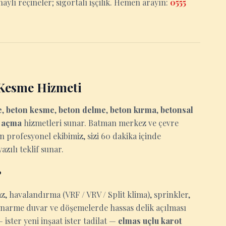
aylı reçineler; sigortalı işçilik. Hemen arayın:
0555
Kesme Hizmeti
e
,
beton kesme
,
beton delme
,
beton kırma
,
betonsal
u açma
hizmetleri sunar. Batman merkez ve çevre
an profesyonel ekibimiz, sizi 60 dakika içinde
zılı teklif sunar.
?
z, havalandırma (VRF / VRV / Split klima), sprinkler,
tonarme duvar ve döşemelerde hassas delik açılması
ster yeni inşaat ister tadilat —
elmas uçlu karot