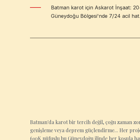
Batman karot için Askarot İnşaat: 20+ 
Güneydoğu Bölgesi'nde 7/24 acil hat
BATMAN
Batman'da karot bir tercih değil, çoğu zaman zo
genişleme veya deprem güçlendirme... Her proje
610K nüfuslu bu Güneydoğu ilinde her koşula hazı