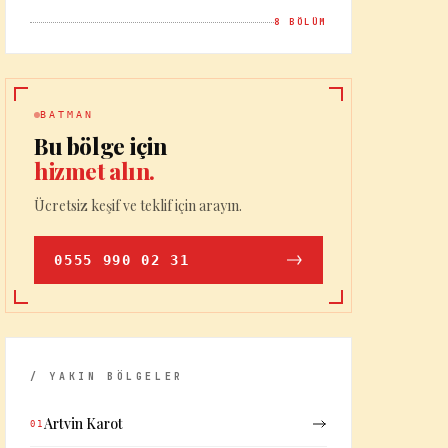
8
BÖLÜM
BATMAN
Bu bölge için
hizmet alın.
Ücretsiz keşif ve teklif için arayın.
0555 990 02 31
/ YAKIN BÖLGELER
Artvin Karot
01