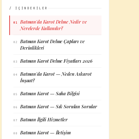
/ İÇİNDEKİLER
Batman'da Karot Delme Nedir ve
01
Nerelerde Kullanılır?
Batman Karot Delme Çapları ve
02
Derinlikleri
Batman Karot Delme Fiyatları 2026
03
Batman'da Karot — Neden Askarot
04
İnşaat?
Batman Karot — Saha Bilgisi
05
Batman Karot — Sık Sorulan Sorular
06
Batman İlgili Hizmetler
07
Batman Karot — İletişim
08