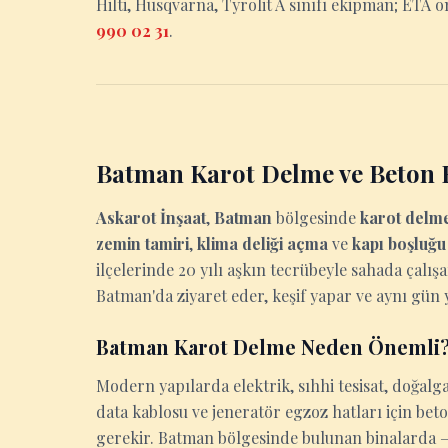
Hilti, Husqvarna, Tyrolit A sınıfı ekipman; ETA on
990 02 31
.
Batman Karot Delme ve Beton 
Askarot İnşaat
,
Batman
bölgesinde
karot delm
zemin tamiri
,
klima deliği açma
ve
kapı boşluğ
ilçelerinde 20 yılı aşkın tecrübeyle sahada çalış
Batman'da ziyaret eder, keşif yapar ve aynı gün ya
Batman Karot Delme Neden Önemli
Modern yapılarda elektrik, sıhhi tesisat, doğalga
data kablosu ve jeneratör egzoz hatları için be
gerekir. Batman bölgesinde bulunan binalarda — i