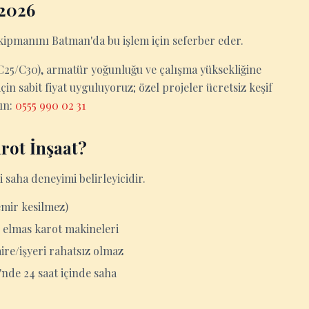
 2026
ekipmanını Batman'da bu işlem için seferber eder.
0/C25/C30), armatür yoğunluğu ve çalışma yüksekliğine
in sabit fiyat uyguluyoruz; özel projeler ücretsiz keşif
yın:
0555 990 02 31
rot İnşaat?
 saha deneyimi belirleyicidir.
emir kesilmez)
 elmas karot makineleri
aire/işyeri rahatsız olmaz
'nde 24 saat içinde saha